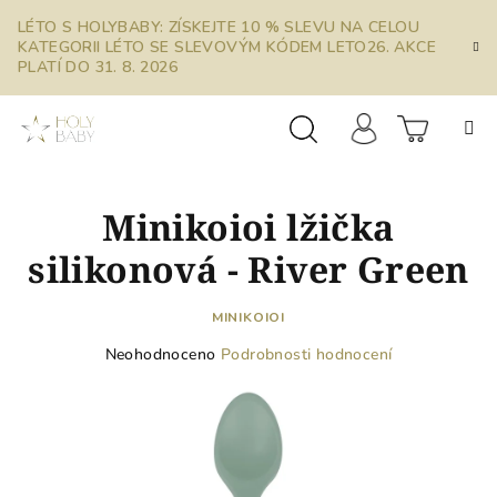
Přejít
LÉTO S HOLYBABY: ZÍSKEJTE 10 % SLEVU NA CELOU
na
KATEGORII LÉTO SE SLEVOVÝM KÓDEM LETO26. AKCE
obsah
PLATÍ DO 31. 8. 2026
Prázdn
Hledat
Přihlášení
Minikoioi lžička
košík
silikonová - River Green
MINIKOIOI
Průměrné
Neohodnoceno
Podrobnosti hodnocení
hodnocení
produktu
je
0,0
z
5