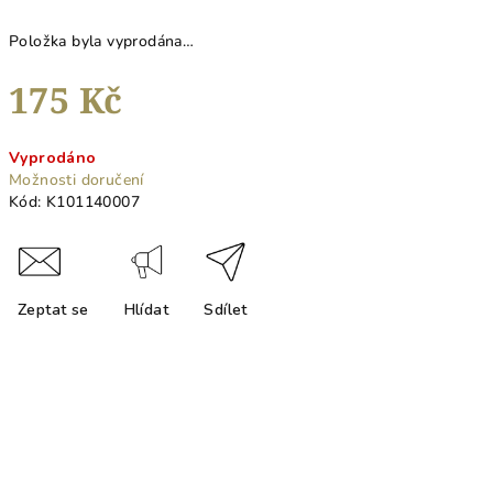
Položka byla vyprodána…
175 Kč
Měrná
Vyprodáno
cena:
Možnosti doručení
Kód:
K101140007
Zeptat se
Hlídat
Sdílet