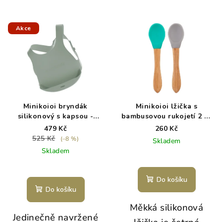
Akce
Minikoioi bryndák
Minikoioi lžička s
silikonový s kapsou -
bambusovou rukojetí 2 ks
River Green
- Green / Grey
479 Kč
260 Kč
525 Kč
(–8 %)
Skladem
Skladem
Do košíku
Do košíku
Měkká silikonová
Jedinečně navržené