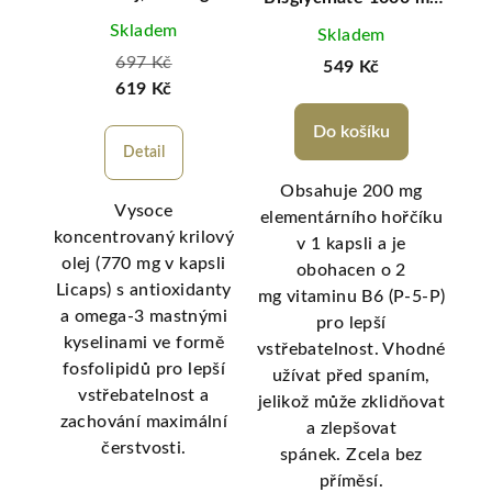
+ B6, 90 veg. kapslí,
Skladem
Skladem
(elem. hořčík 200 mg)
697 Kč
549 Kč
619 Kč
Do košíku
Detail
Ke
Obsahuje 200 mg
Vysoce
ní
elementárního hořčíku
koncentrovaný krilový
ů.
Bre
v 1 kapsli a je
olej (770 mg v kapsli
sol
obohacen o 2
Licaps) s antioxidanty
ivou
př
mg vitaminu B6 (P-5-P)
a omega-3 mastnými
více
s
pro lepší
kyselinami ve formě
vstřebatelnost. Vhodné
fosfolipidů pro lepší
užívat před spaním,
vstřebatelnost a
jelikož může zklidňovat
zachování maximální
a zlepšovat
čerstvosti.
spánek. Zcela bez
příměsí.