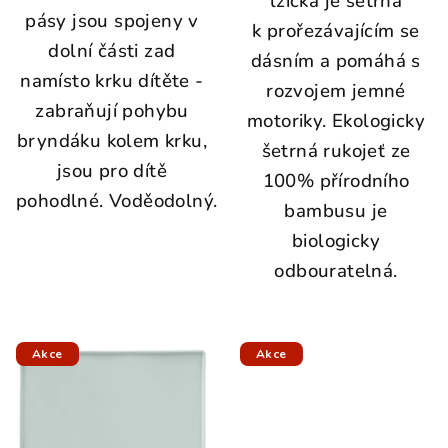
lžička je šetrná
pásy jsou spojeny v
k prořezávajícím se
dolní části zad
dásním a p
omáhá s
namísto krku dítěte -
rozvojem jemné
z
abraňují pohybu
motoriky.
Ekologicky
bryndáku kolem krku,
šetrná rukojeť ze
j
sou pro dítě
100% přírodního
pohodlné.
Voděodolný.
bambusu je
biologicky
odbouratelná.
Akce
Akce