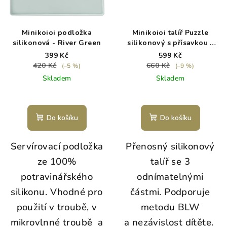
Minikoioi podložka
Minikoioi talíř Puzzle
silikonová - River Green
silikonový s přísavkou -
River Green /Grey
399 Kč
599 Kč
420 Kč
660 Kč
(–5 %)
(–9 %)
Skladem
Skladem
Do košíku
Do košíku
Servírovací podložka
Přenosný silikonový
ze 100%
talíř se 3
potravinářského
odnímatelnými
silikonu.
Vhodné pro
částmi.
Podporuje
použití v troubě, v
metodu BLW
mikrovlnné troubě a
a nezávislost dítěte.