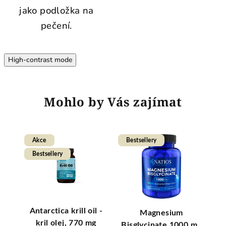
jako podložka na
pečení.
High-contrast mode
Mohlo by Vás zajímat
Akce
Bestsellery
Be
Bestsellery
vý
Antarctica krill oil -
K
Magnesium
stvý
kril olej, 770 mg
Bisglycinate 1000 mg