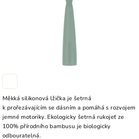
hvězdiček.
Měkká silikonová lžička je šetrná
k prořezávajícím se dásním a p
omáhá s rozvojem
jemné motoriky.
Ekologicky šetrná rukojeť ze
100% přírodního bambusu je biologicky
odbouratelná.