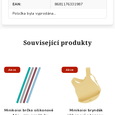
EAN
:
8681176331987
Položka byla vyprodána…
Související produkty
Akce
Akce
Minikoioi brčko silikonové
Minikoioi bryndák