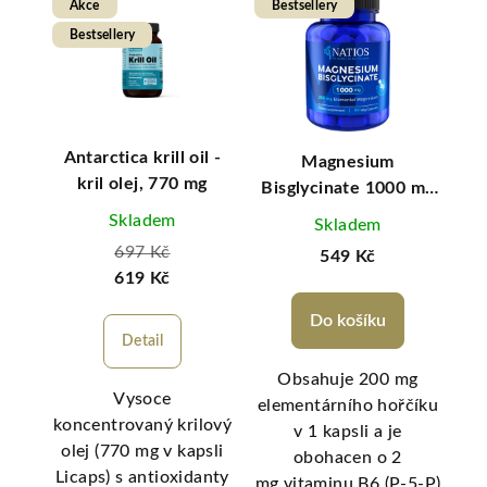
Akce
Bestsellery
Be
Bestsellery
vý
Antarctica krill oil -
K
Magnesium
stvý
kril olej, 770 mg
Bisglycinate 1000 mg
+ B6, 90 veg. kapslí,
Skladem
Skladem
(elem. hořčík 200 mg)
697 Kč
549 Kč
619 Kč
Do košíku
Detail
Ke
Obsahuje 200 mg
Vysoce
ní
elementárního hořčíku
koncentrovaný krilový
ů.
Bre
v 1 kapsli a je
olej (770 mg v kapsli
sol
obohacen o 2
Licaps) s antioxidanty
ivou
př
mg vitaminu B6 (P-5-P)