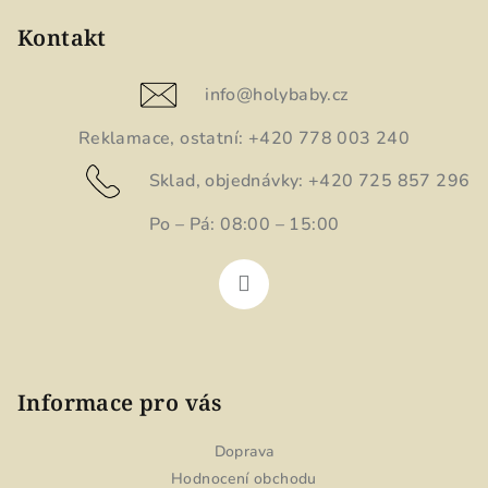
á
p
Kontakt
a
t
info
@
holybaby.cz
í
Reklamace, ostatní: +420 778 003 240
Sklad, objednávky: +420 725 857 296
Po – Pá: 08:00 – 15:00
Informace pro vás
Doprava
Hodnocení obchodu