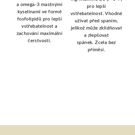
a omega-3 mastnými
více
s
pro lepší
kyselinami ve formě
vstřebatelnost. Vhodné
fosfolipidů pro lepší
užívat před spaním,
vstřebatelnost a
jelikož může zklidňovat
zachování maximální
a zlepšovat
čerstvosti.
spánek. Zcela bez
příměsí.
Z