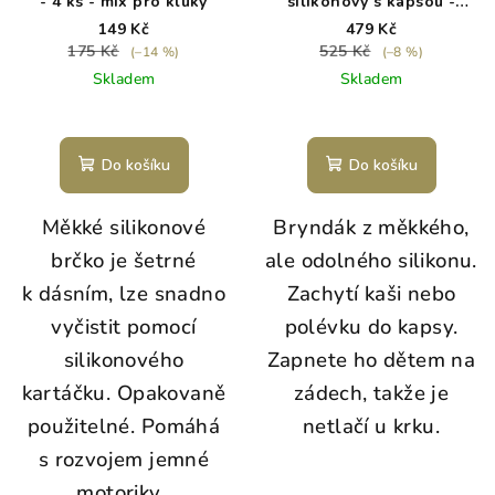
- 4 ks - mix pro kluky
silikonový s kapsou -
Yellow
149 Kč
479 Kč
175 Kč
525 Kč
(–14 %)
(–8 %)
Skladem
Skladem
Do košíku
Do košíku
Měkké silikonové
Bryndák z měkkého,
brčko je šetrné
ale odolného silikonu.
k dásním, l
ze snadno
Zachytí kaši nebo
vyčistit pomocí
polévku do kapsy.
silikonového
Zapnete ho dětem na
kartáčku.
Opakovaně
zádech, takže je
použitelné.
Pomáhá
netlačí u krku.
s rozvojem jemné
motoriky.