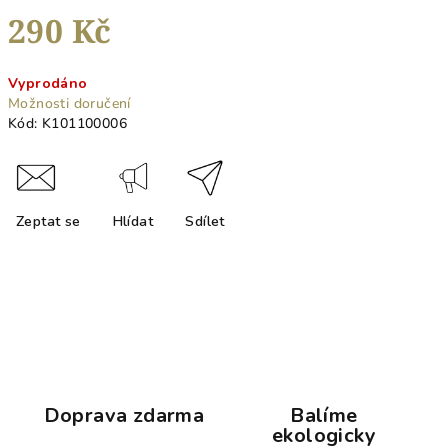
290 Kč
Měrná
Vyprodáno
cena:
Možnosti doručení
Kód:
K101100006
Zeptat se
Hlídat
Sdílet
Doprava zdarma
Balíme
ekologicky