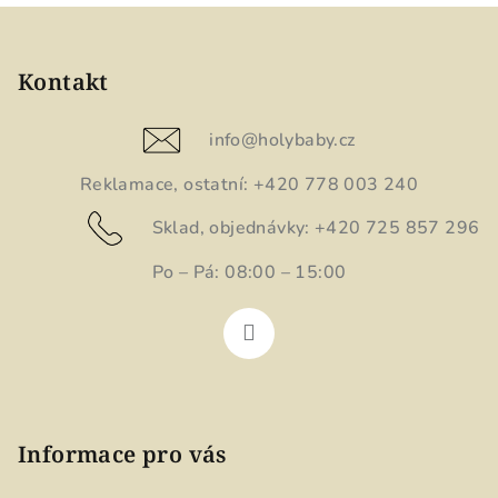
Z
á
p
Kontakt
a
t
info
@
holybaby.cz
í
Reklamace, ostatní: +420 778 003 240
Sklad, objednávky: +420 725 857 296
Po – Pá: 08:00 – 15:00
Informace pro vás