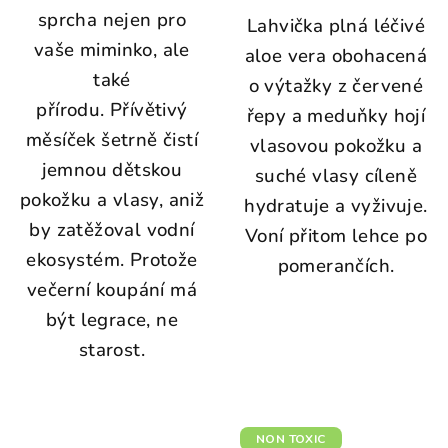
sprcha nejen pro
Lahvička plná léčivé
vaše miminko, ale
aloe vera obohacená
také
o výtažky z červené
přírodu.
Přívětivý
řepy a meduňky hojí
měsíček šetrně čistí
vlasovou pokožku a
jemnou dětskou
suché vlasy cíleně
pokožku a vlasy, aniž
hydratuje a vyživuje.
by zatěžoval vodní
Voní přitom lehce po
ekosystém. Protože
pomerančích.
večerní koupání má
být legrace, ne
starost.
NON TOXIC