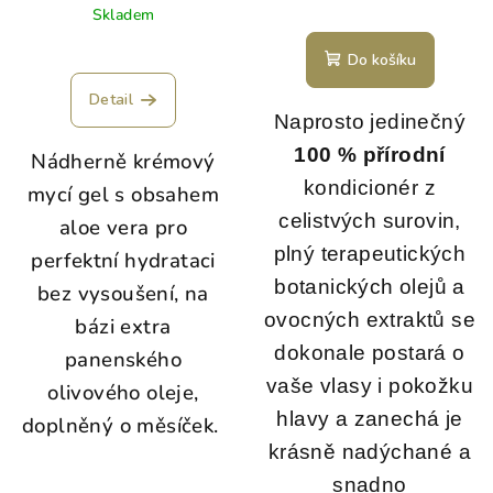
Skladem
Do košíku
Detail
Naprosto jedinečný
100 % přírodní
Nádherně krémový
kondicionér z
mycí gel s obsahem
celistvých surovin,
aloe vera pro
plný terapeutických
perfektní hydrataci
botanických olejů a
bez vysoušení, na
ovocných extraktů se
bázi extra
dokonale postará o
panenského
vaše vlasy i pokožku
olivového oleje,
hlavy a zanechá je
doplněný o měsíček.
krásně nadýchané a
snadno