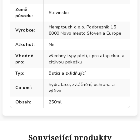
Země
Slovinsko
původu
:
Hemptouch d.o.o. Podbreznik 15
Výrobce
:
8000 Novo mesto Slovenia Europe
Alkohol
:
Ne
Vhodné
všechny typy pleti, i pro atopickou a
pro
:
citlivou pokožku
Typ
:
čistící a zklidňující
hydratace, zvláčnění, ochrana a
Co umí
:
výživa
Obsah
:
250ml
Související produkty