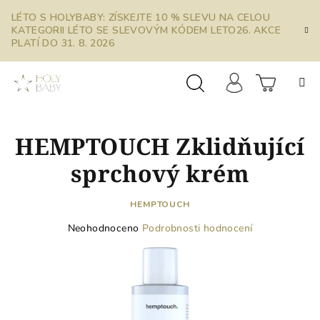
Přejít
LÉTO S HOLYBABY: ZÍSKEJTE 10 % SLEVU NA CELOU
na
KATEGORII LÉTO SE SLEVOVÝM KÓDEM LETO26. AKCE
obsah
PLATÍ DO 31. 8. 2026
Prázdn
Hledat
Přihlášení
HEMPTOUCH Zklidňující
košík
sprchový krém
HEMPTOUCH
Průměrné
Neohodnoceno
Podrobnosti hodnocení
hodnocení
produktu
je
0,0
z
5