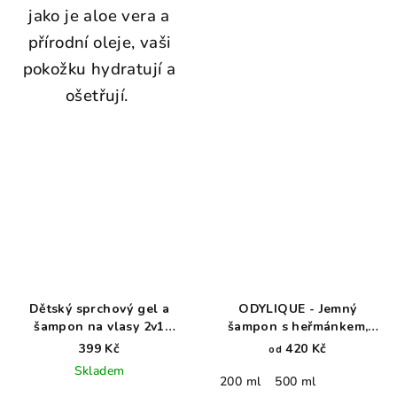
jako je aloe vera a
přírodní oleje, vaši
pokožku hydratují a
ošetřují.
Dětský sprchový gel a
ODYLIQUE - Jemný
šampon na vlasy 2v1
šampon s heřmánkem,
Cotton Kiss
přesličkou a kopřivou -
399 Kč
420 Kč
od
WoodenSpoon 300 ml
Gentle Herb
Skladem
200 ml
500 ml