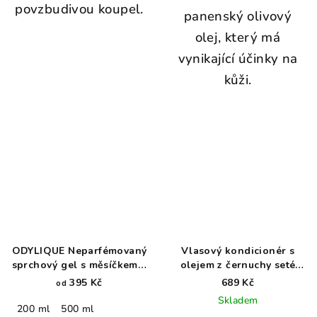
povzbudivou koupel.
panenský olivový
olej, který má
vynikající účinky na
kůži.
ODYLIQUE Neparfémovaný
Vlasový kondicionér s
sprchový gel s měsíčkem a
olejem z černuchy seté
aloe vera
pro normální až suché
395 Kč
689 Kč
od
vlasy NAHS
Skladem
200 ml
500 ml