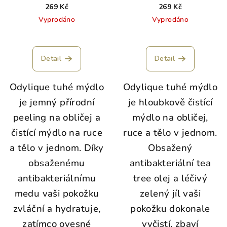
Výtažkem a Medem 100 g
Zeleným Jílem 100 g
269 Kč
269 Kč
Vyprodáno
Vyprodáno
Detail
Detail
Odylique tuhé mýdlo
Odylique tuhé mýdlo
je jemný přírodní
je hloubkově čistící
peeling na obličej a
mýdlo na obličej,
čistící mýdlo na ruce
ruce a tělo v jednom.
a tělo v jednom. Díky
Obsažený
obsaženému
antibakteriální tea
antibakteriálnímu
tree olej a léčivý
medu vaši pokožku
zelený jíl vaši
zvláční a hydratuje,
pokožku dokonale
zatímco ovesné
vyčistí, zbaví