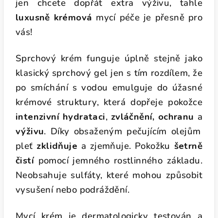
jen chcete dopřát extra výživu, tahle
luxusně krémová
mycí péče je přesně pro
vás!
Sprchový krém funguje úplně stejně jako
klasický sprchový gel jen s tím rozdílem, že
po smíchání s vodou emulguje do úžasné
krémové struktury, která dopřeje pokožce
intenzivní hydrataci
,
zvláčnění, ochranu
a
výživu
. Díky obsaženým pečujícím olejům
pleť
zklidňuje
a zjemňuje. Pokožku
šetrně
čistí
pomocí jemného rostlinného základu.
Neobsahuje sulfáty, které mohou způsobit
vysušení nebo podráždění.
Mycí krém je dermatologicky testován a