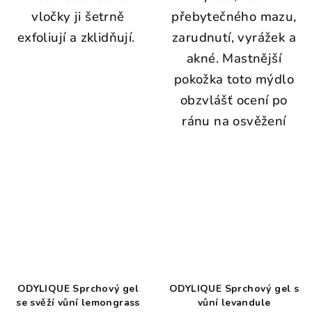
vločky ji šetrně
přebytečného mazu,
exfoliují a zklidňují.
zarudnutí, vyrážek a
akné. Mastnější
pokožka toto mýdlo
obzvlášť ocení po
ránu na osvěžení
ODYLIQUE Sprchový gel
ODYLIQUE Sprchový gel s
se svěží vůní lemongrass
vůní levandule