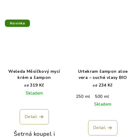
Novinka
Weleda Měsíčkový mycí
Urtekram šampon aloe
krém a šampon
vera – suché vlasy BIO
319 Kč
234 Kč
od
od
Skladem
250 ml
500 ml
Skladem
Detail
Detail
Šetrná koupel i