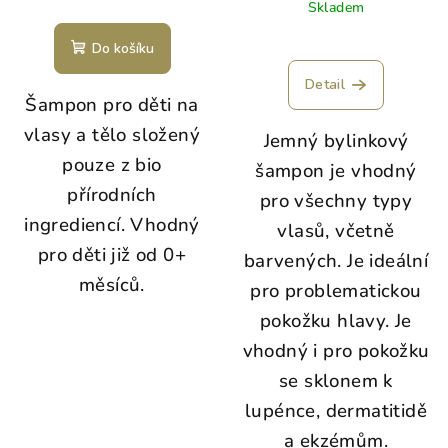
Průměrné
Skladem
hodnocení
produktu
Do košíku
je
5,0
Detail
Šampon pro děti na
z
5
vlasy a tělo složený
Jemný bylinkový
hvězdiček.
pouze z bio
šampon je vhodný
přírodních
pro všechny typy
ingrediencí. Vhodný
vlasů, včetně
pro děti již od 0+
barvených. Je ideální
měsíců.
pro problematickou
pokožku hlavy. Je
vhodný i pro pokožku
se sklonem k
lupénce, dermatitidě
a ekzémům.