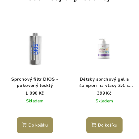
Sprchový filtr DIOS -
Dětský sprchový gel a
pokovený lesklý
šampon na vlasy 2v1 s
bylinkami WoodenSpoon
1 090 Kč
399 Kč
300 ml
Skladem
Skladem
Do košíku
Do košíku