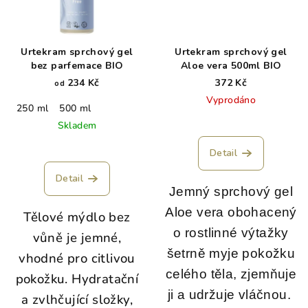
Urtekram sprchový gel
Urtekram sprchový gel
bez parfemace BIO
Aloe vera 500ml BIO
234 Kč
372 Kč
od
Vyprodáno
250 ml
500 ml
Skladem
Detail
Detail
Jemný sprchový gel
Aloe vera obohacený
Tělové mýdlo bez
o rostlinné výtažky
vůně je jemné,
šetrně myje pokožku
vhodné pro citlivou
celého těla, zjemňuje
pokožku. Hydratační
ji a udržuje vláčnou.
a zvlhčující složky,