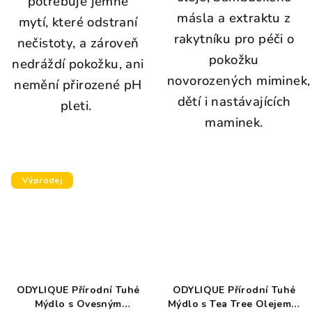
potřebuje jemné
másla a extraktu z
mytí, které odstraní
rakytníku pro péči o
nečistoty, a zároveň
pokožku
nedráždí pokožku, ani
novorozených miminek,
nemění přirozené pH
dětí i nastávajících
pleti.
maminek.
Výprodej
ODYLIQUE Přírodní Tuhé
ODYLIQUE Přírodní Tuhé
Mýdlo s Ovesným
Mýdlo s Tea Tree Olejem a