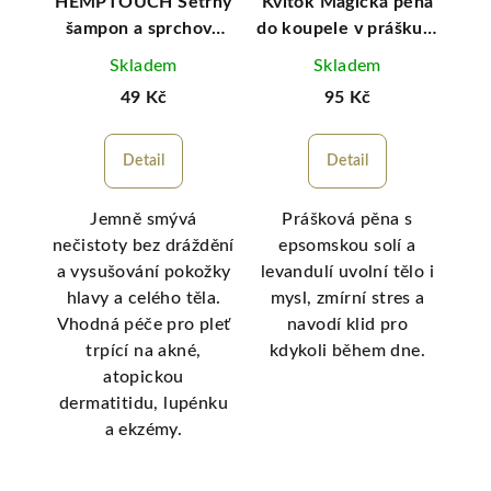
ěna
HEMPTOUCH Šetrný
Kvitok Magická pěna
Kv
ku –
šampon a sprchový
do koupele v prášku –
do 
gel 2v1
Zklidňující levandule
Skladem
Skladem
49 Kč
95 Kč
Detail
Detail
do
Jemně smývá
Prášková pěna s
P
kou
nečistoty bez dráždění
epsomskou solí a
k
u,
a vysušování pokožky
levandulí uvolní tělo i
kaž
ang
hlavy a celého těla.
mysl, zmírní stres a
 v
Vhodná péče pro pleť
navodí klid pro
h
 z
trpící na akné,
kdykoli během dne.
ud
atopickou
v
dermatitidu, lupénku
p
a ekzémy.