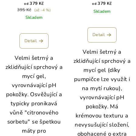
379 Kč
379 Kč
od
od
395 Kč
(až –4 %)
Skladem
Skladem
Detail
Detail
Velmi šetrný a
Velmi šetrný a
zklidňující sprchový a
zklidňující sprchový a
mycí gel (díky
mycí gel,
pumpičce lze využít i
vyrovnávající pH
na mytí rukou),
pokožky. Osvěžující a
vyrovnávající pH
typicky pronikavá
pokožky. Má
vůně "citronového
krémovou texturu a
sorbetu" se špetkou
nevysušující složení,
máty pro
obohacené o extra