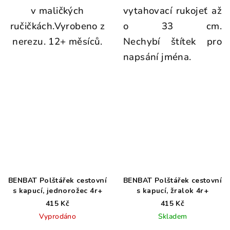
v maličkých
vytahovací rukojeť až
ručičkách.Vyrobeno z
o 33 cm.
nerezu. 12+ měsíců.
Nechybí štítek pro
napsání jména.
BENBAT Polštářek cestovní
BENBAT Polštářek cestovní
s kapucí, jednorožec 4r+
s kapucí, žralok 4r+
415 Kč
415 Kč
Vyprodáno
Skladem