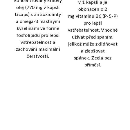
koncentrovaný krilový
ů.
Bre
v 1 kapsli a je
olej (770 mg v kapsli
sol
obohacen o 2
Licaps) s antioxidanty
ivou
př
mg vitaminu B6 (P-5-P)
a omega-3 mastnými
více
s
pro lepší
kyselinami ve formě
vstřebatelnost. Vhodné
fosfolipidů pro lepší
užívat před spaním,
vstřebatelnost a
jelikož může zklidňovat
zachování maximální
a zlepšovat
čerstvosti.
spánek. Zcela bez
příměsí.