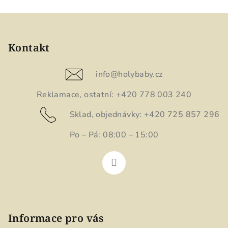
Z
á
p
Kontakt
a
t
info
@
holybaby.cz
í
Reklamace, ostatní: +420 778 003 240
Sklad, objednávky: +420 725 857 296
Po – Pá: 08:00 – 15:00
Informace pro vás