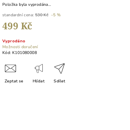
Položka byla vyprodána…
standardní cena:
530 Kč
–5 %
499 Kč
Měrná
Vyprodáno
cena:
Možnosti doručení
Kód:
K101080008
Zeptat se
Hlídat
Sdílet