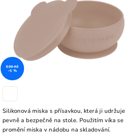
z
5
hvězdiček.
530 Kč
–5 %
Silikonová miska s přísavkou, která ji udržuje
pevně a bezpečně na stole.
Použitím víka se
promění miska v nádobu na skladování.