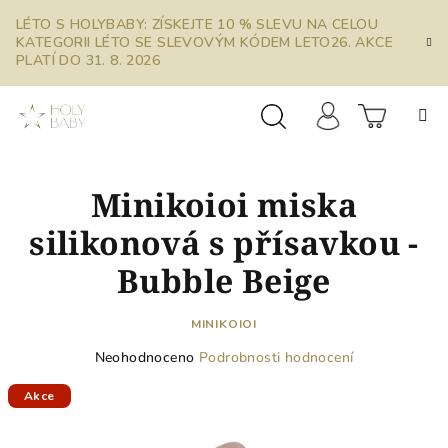
Přejít
LÉTO S HOLYBABY: ZÍSKEJTE 10 % SLEVU NA CELOU
na
KATEGORII LÉTO SE SLEVOVÝM KÓDEM LETO26. AKCE
obsah
PLATÍ DO 31. 8. 2026
Prázdn
Hledat
Přihlášení
Minikoioi miska
košík
silikonová s přísavkou -
Bubble Beige
MINIKOIOI
Průměrné
Neohodnoceno
Podrobnosti hodnocení
hodnocení
produktu
Akce
je
0,0