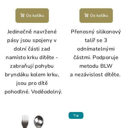
Do košíku
Do košíku
Jedinečně navržené
Přenosný silikonový
pásy jsou spojeny v
talíř se 3
dolní části zad
odnímatelnými
namísto krku dítěte -
částmi.
Podporuje
z
abraňují pohybu
metodu BLW
bryndáku kolem krku,
a nezávislost dítěte.
j
sou pro dítě
pohodlné.
Voděodolný.
Tip