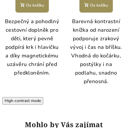
Do košíku
Do košíku
Bezpečný a pohodlný
Barevná kontrastní
cestovní doplněk pro
knížka od narození
děti, který pevně
podporuje zrakový
podpírá krk i hlavičku
vývoj i čas na bříšku.
a díky magnetickému
Vhodná do kočárku,
uzávěru chrání před
postýlky i na
předkloněním.
podlahu, snadno
přenosná.
High-contrast mode
Mohlo by Vás zajímat