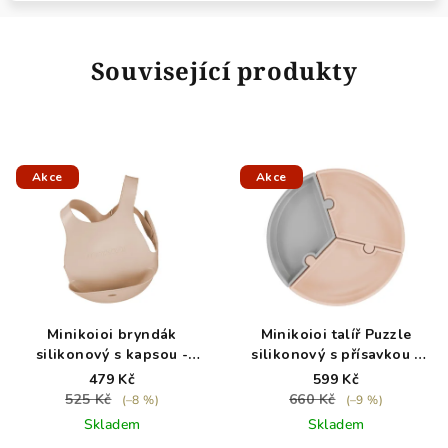
Související produkty
Akce
Akce
Minikoioi bryndák
Minikoioi talíř Puzzle
silikonový s kapsou -
silikonový s přísavkou -
Bubble Beige
Bubble Beige / Grey
479 Kč
599 Kč
525 Kč
660 Kč
(–8 %)
(–9 %)
Skladem
Skladem