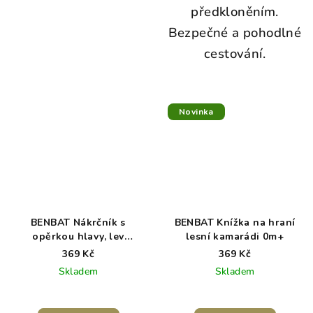
předkloněním.
Bezpečné a pohodlné
cestování.
Novinka
BENBAT Nákrčník s
BENBAT Knížka na hraní
opěrkou hlavy, lev
lesní kamarádi 0m+
Amadeus 1-4 r
369 Kč
369 Kč
Skladem
Skladem