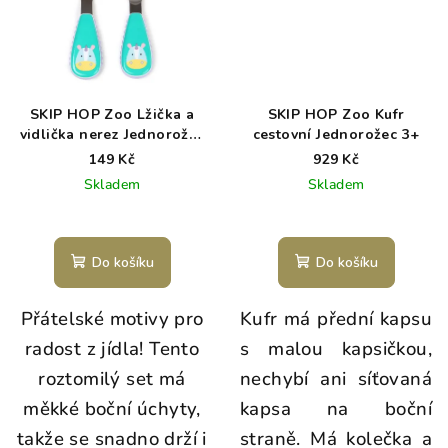
SKIP HOP Zoo Lžička a
SKIP HOP Zoo Kufr
vidlička nerez Jednorožec
cestovní Jednorožec 3+
12m+
149 Kč
929 Kč
Skladem
Skladem
Do košíku
Do košíku
Přátelské motivy pro
Kufr má přední kapsu
radost z jídla! Tento
s malou kapsičkou,
roztomilý set má
nechybí ani síťovaná
měkké boční úchyty,
kapsa na boční
takže se snadno drží i
straně. Má kolečka a