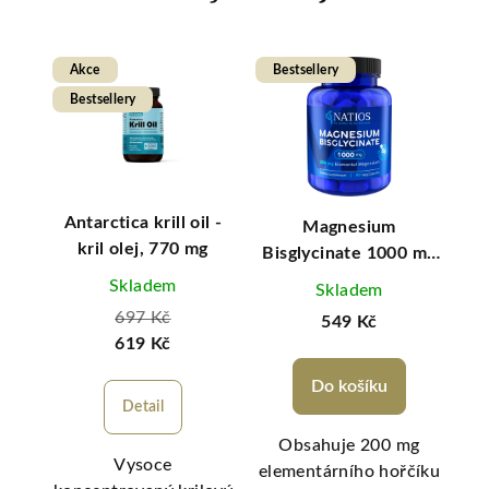
Akce
Bestsellery
Be
Bestsellery
vý
Antarctica krill oil -
K
Magnesium
stvý
kril olej, 770 mg
Bisglycinate 1000 mg
+ B6, 90 veg. kapslí,
Skladem
Skladem
(elem. hořčík 200 mg)
697 Kč
549 Kč
619 Kč
Do košíku
Detail
Ke
Obsahuje 200 mg
Vysoce
ní
elementárního hořčíku