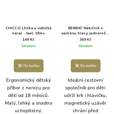
CHICCO Lžička a vidlička
BENBAT Nákrčník s
nerez - teal, 18m+
opěrkou hlavy, jednorožec
1-4r
149 Kč
369 Kč
Skladem
Skladem
Do košíku
Do košíku
Ergonomický dětský
Ideální cestovní
příbor z nerezu pro
společník pro děti:
děti od 18 měsíců.
udrží krk i hlavičku,
Malý, lehký a snadno
magnetický uzávěr
uchopitelný.
chrání před