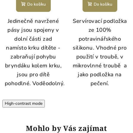
Do košíku
Do košíku
Jedinečně navržené
Servírovací podložka
pásy jsou spojeny v
ze 100%
dolní části zad
potravinářského
namísto krku dítěte -
silikonu.
Vhodné pro
z
abraňují pohybu
použití v troubě, v
bryndáku kolem krku,
mikrovlnné troubě a
j
sou pro dítě
jako podložka na
pohodlné.
Voděodolný.
pečení.
High-contrast mode
Mohlo by Vás zajímat