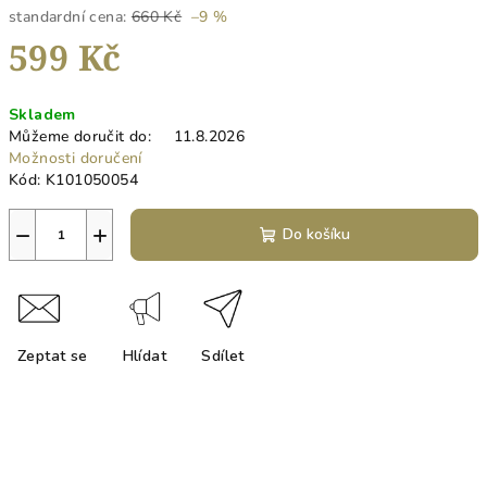
standardní cena:
660 Kč
–9 %
599 Kč
Měrná
Skladem
cena:
Můžeme doručit do:
11.8.2026
Možnosti doručení
Kód:
K101050054
−
+
Do košíku
Zeptat se
Hlídat
Sdílet