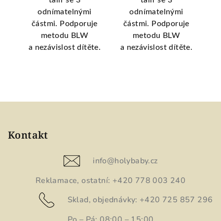
ji
talíř se 3
talíř se 3
a
odnímatelnými
odnímatelnými
částmi. Podporuje
částmi. Podporuje
č
a se
metodu BLW
metodu BLW
a nezávislost dítěte.
a nezávislost dítěte.
a 
Z
á
p
Kontakt
a
t
info
@
holybaby.cz
í
Reklamace, ostatní: +420 778 003 240
Sklad, objednávky: +420 725 857 296
Po – Pá: 08:00 – 15:00