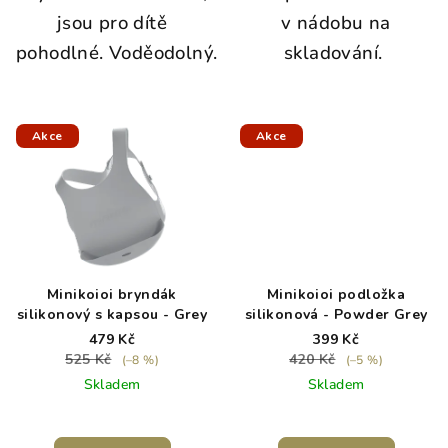
j
sou pro dítě
v nádobu na
pohodlné.
Voděodolný.
skladování.
Akce
Akce
Minikoioi bryndák
Minikoioi podložka
silikonový s kapsou - Grey
silikonová - Powder Grey
479 Kč
399 Kč
525 Kč
420 Kč
(–8 %)
(–5 %)
Skladem
Skladem