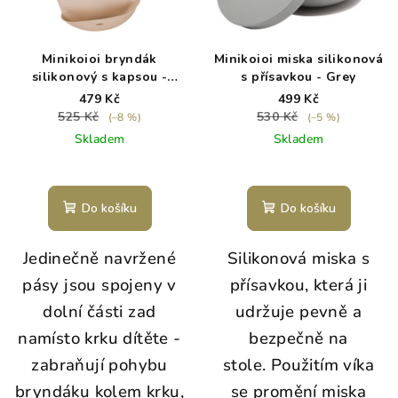
Minikoioi bryndák
Minikoioi miska silikonová
silikonový s kapsou -
s přísavkou - Grey
Bubble Beige
479 Kč
499 Kč
525 Kč
530 Kč
(–8 %)
(–5 %)
Skladem
Skladem
Do košíku
Do košíku
Jedinečně navržené
Silikonová miska s
pásy jsou spojeny v
přísavkou, která ji
dolní části zad
udržuje pevně a
namísto krku dítěte -
bezpečně na
z
abraňují pohybu
stole.
Použitím víka
bryndáku kolem krku,
se promění miska