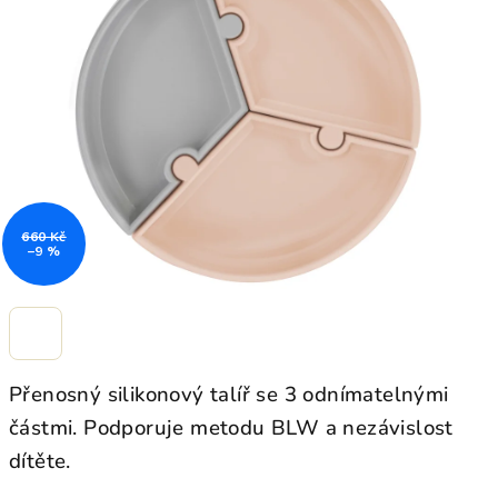
z
5
hvězdiček.
660 Kč
–9 %
Přenosný silikonový talíř se 3 odnímatelnými
částmi.
Podporuje metodu BLW a nezávislost
dítěte.