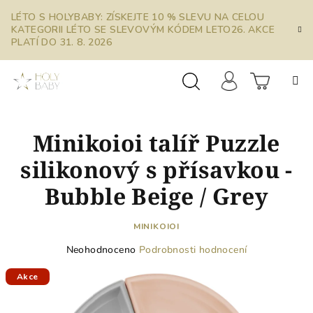
Přejít
LÉTO S HOLYBABY: ZÍSKEJTE 10 % SLEVU NA CELOU
na
KATEGORII LÉTO SE SLEVOVÝM KÓDEM LETO26. AKCE
obsah
PLATÍ DO 31. 8. 2026
Prázdn
Hledat
Přihlášení
Minikoioi talíř Puzzle
košík
silikonový s přísavkou -
Bubble Beige / Grey
MINIKOIOI
Průměrné
Neohodnoceno
Podrobnosti hodnocení
hodnocení
produktu
Akce
je
0,0