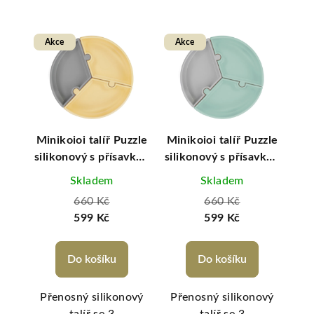
Akce
Akce
A
a
Minikoioi talíř Puzzle
Minikoioi talíř Puzzle
Min
vkou
silikonový s přísavkou
silikonový s přísavkou
sil
- Grey / Yellow
- River Green /Grey
-
Skladem
Skladem
660 Kč
660 Kč
599 Kč
599 Kč
Do košíku
Do košíku
 s
Přenosný silikonový
Přenosný silikonový
Př