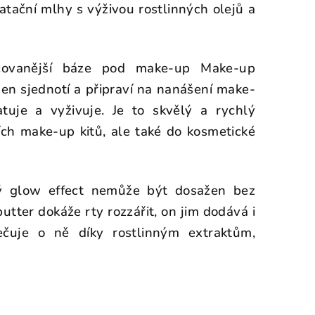
atační mlhy s výživou rostlinných olejů a
čovanější báze pod make-up Make-up
jen sjednotí a připraví na nanášení make-
atuje a vyživuje. Je to skvělý a rychlý
ch make-up kitů, ale také do kosmetické
ý glow effect nemůže být dosažen bez
butter dokáže rty rozzářit, on jim dodává i
ečuje o ně díky rostlinným extraktům,