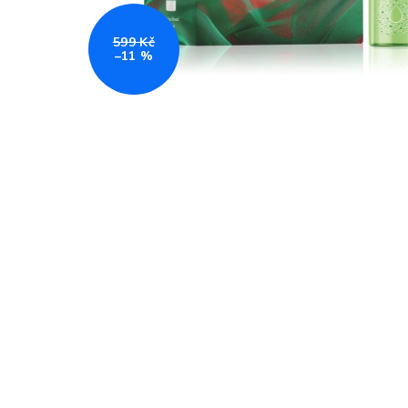
599 Kč
–11 %