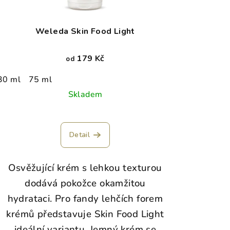
Weleda Skin Food Light
179 Kč
od
30 ml
75 ml
Skladem
Detail
Osvěžující krém s lehkou texturou
dodává pokožce okamžitou
hydrataci.
Pro fandy lehčích forem
krémů představuje Skin Food Light
ideální variantu. Jemný krém se