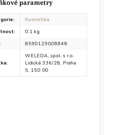
ňkové parametry
gorie
:
Kosmetika
tnost
:
0.1 kg
:
8590129008848
WELEDA, spol. s r.o.
čka
:
Lidická 336/28, Praha
5, 150 00