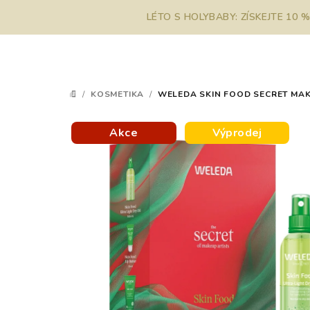
Přejít
LÉTO S HOLYBABY: ZÍSKEJTE 10 
na
obsah
/
KOSMETIKA
/
WELEDA SKIN FOOD SECRET MAKE-
DOMŮ
Akce
Výprodej