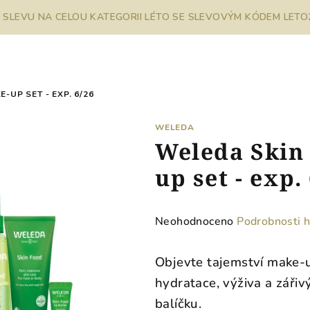
% SLEVU NA CELOU KATEGORII LÉTO SE SLEVOVÝM KÓDEM LETO26
UP SET - EXP. 6/26
WELEDA
Weleda Skin
up set - exp.
Průměrné
Neohodnoceno
Podrobnosti 
hodnocení
produktu
Objevte tajemství make-u
je
hydratace, výživa a zářiv
0,0
balíčku.
z