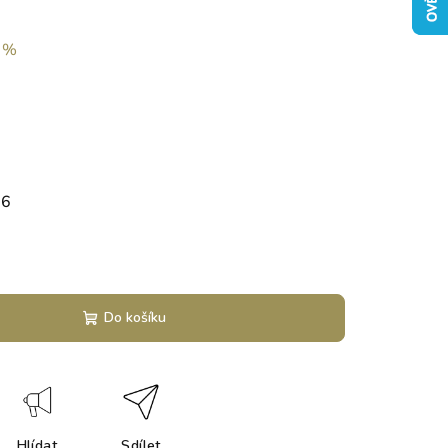
 %
26
Do košíku
Hlídat
Sdílet