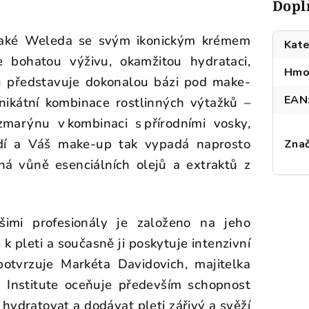
Dopl
í také Weleda se svým ikonickým krémem
Kate
 bohatou výživu, okamžitou hydrataci,
Hmo
u představuje dokonalou bázi pod make-
EAN
nikátní kombinace rostlinných výtažků –
zmarýnu v kombinaci s přírodními vosky,
adí a Váš make-up tak vypadá naprosto
Zna
á vůně esenciálních olejů a extraktů z
šimi profesionály je založeno na jeho
 k pleti a současně ji poskytuje intenzivní
potvrzuje Markéta Davidovich, majitelka
 Institute oceňuje především schopnost
 hydratovat a dodávat pleti zářivý a svěží