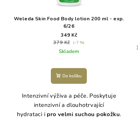
Weleda Skin Food Body lotion 200 ml - exp.
6/26
349 Kč
379 Kč
(–7 %)
Skladem
Do košíku
Intenzivní výživa a péče.
Poskytuje
intenzivní a dlouhotrvající
hydrataci i
pro velmi suchou pokožku
.