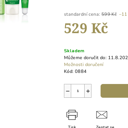
5
hvězdiček.
standardní cena:
599 Kč
–11
529 Kč
Měrná
cena:
Skladem
Můžeme doručit do:
11.8.20
Možnosti doručení
Kód:
0884
−
+
Tisk
Zeptat se