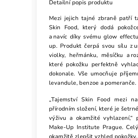
Detailní popis produktu
Mezi jejich tajné zbraně patř
Skin Food, který dodá pokožce
a navíc díky svému glow effect
up. Produkt čerpá svou sílu z u
violky, heřmánku, měsíčku a ro
které pokožku perfektně vyhl
dokonale. Vše umocňuje příjemn
levandule, benzoe a pomeranče.
„Tajemství Skin Food mezi na
přírodním složení, které je šetrné
výživu a okamžité vyhlazení,“ 
Make-Up Institute Prague. Celý
okamžitě zlepšit vzhled pokožky,