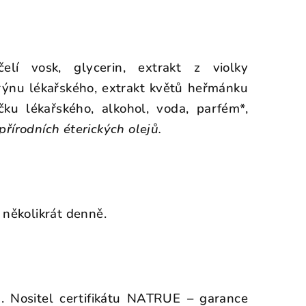
čelí vosk, glycerin, extrakt z violky
arýnu lékařského, extrakt květů heřmánku
čku lékařského, alkohol, voda, parfém*,
 přírodních éterických olejů.
 několikrát denně.
a. Nositel certifikátu NATRUE – garance