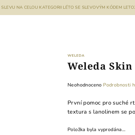
% SLEVU NA CELOU KATEGORII LÉTO SE SLEVOVÝM KÓDEM LETO26
WELEDA
Weleda Skin 
Průměrné
Neohodnoceno
Podrobnosti 
hodnocení
produktu
První pomoc pro suché rt
je
textura s lanolinem se po
0,0
z
5
Položka byla vyprodána…