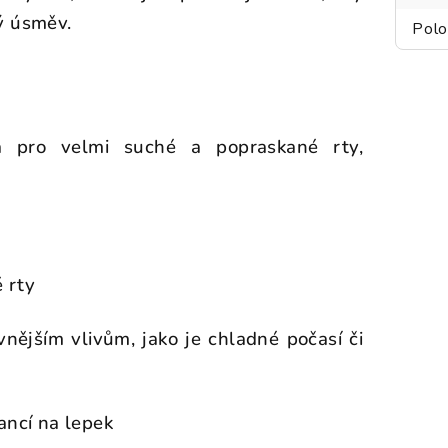
ý úsměv.
Polo
na pro velmi suché a popraskané rty,
 rty
vnějším vlivům, jako je chladné počasí či
ancí na lepek