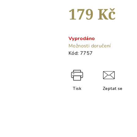
hvězdiček.
179 Kč
Měrná
cena:
Vyprodáno
Možnosti doručení
Kód:
7757
Tisk
Zeptat se