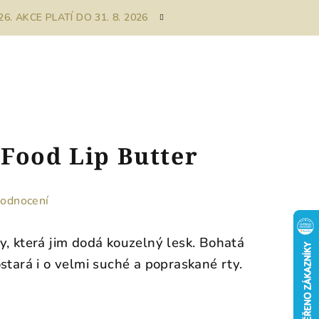
. AKCE PLATÍ DO 31. 8. 2026
Food Lip Butter
hodnocení
y, která jim dodá kouzelný lesk.
Bohatá
stará i o velmi suché a popraskané rty.