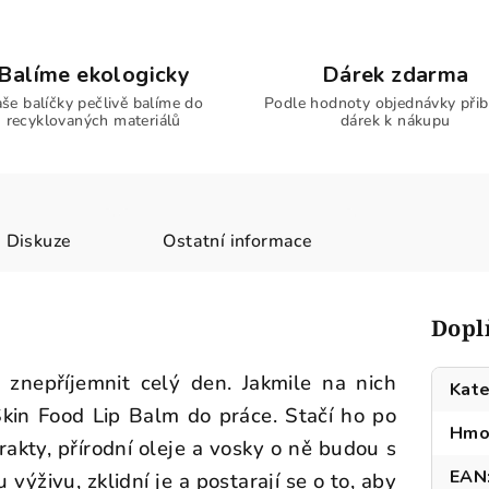
Balíme ekologicky
Dárek zdarma
še balíčky pečlivě balíme do
Podle hodnoty objednávky přib
recyklovaných materiálů
dárek k nákupu
Diskuze
Ostatní informace
Dopl
znepříjemnit celý den. Jakmile na nich
Kate
 Skin Food Lip Balm do práce. Stačí ho po
Hmo
trakty, přírodní oleje a vosky o ně budou s
EAN
výživu, zklidní je a postarají se o to, aby