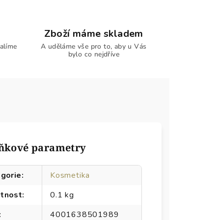
Zboží máme skladem
alíme
A uděláme vše pro to, aby u Vás
bylo co nejdříve
ňkové parametry
gorie
:
Kosmetika
tnost
:
0.1 kg
:
4001638501989