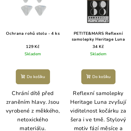
Ochrana rohů stolu - 4 ks
PETITE&MARS Reflexní
samolepky Heritage Luna
129 Kč
34 Kč
Skladem
Skladem
Do košíku
Do košíku
Chrání dítě před
Reflexní samolepky
zraněním hlavy. Jsou
Heritage Luna zvyšují
vyrobené z měkkého,
viditelnost kočárku za
netoxického
šera i ve tmě. Stylový
materiálu.
motiv fází měsíce a