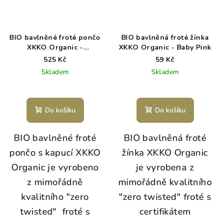
BIO bavlněné froté pončo
BIO bavlněná froté žínka
XKKO Organic -
XKKO Organic - Baby Pink
Atmosphere
525 Kč
59 Kč
Skladem
Skladem
Do košíku
Do košíku
BIO bavlněné froté
BIO bavlněná froté
pončo s kapucí XKKO
žínka XKKO Organic
Organic je vyrobeno
je vyrobena z
z mimořádně
mimořádně kvalitního
kvalitního "zero
"zero twisted" froté s
twisted" froté s
certifikátem