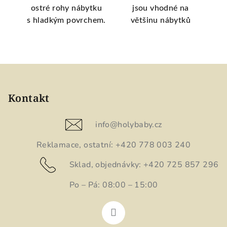
í na
ostré rohy nábytku
jsou vhodné na
s hladkým povrchem.
většinu nábytků
Z
á
p
Kontakt
a
t
info
@
holybaby.cz
í
Reklamace, ostatní: +420 778 003 240
Sklad, objednávky: +420 725 857 296
Po – Pá: 08:00 – 15:00