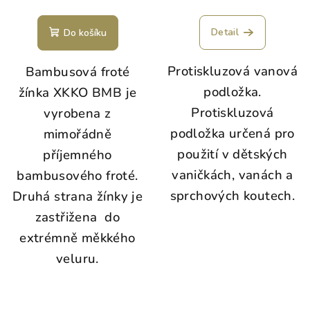
Detail
Do košíku
Protiskluzová vanová
Bambusová froté
podložka.
žínka XKKO BMB je
Protiskluzová
vyrobena z
podložka určená pro
mimořádně
použití v dětských
příjemného
vaničkách, vanách a
bambusového froté.
sprchových koutech.
Druhá strana žínky je
zastřižena do
extrémně měkkého
veluru.