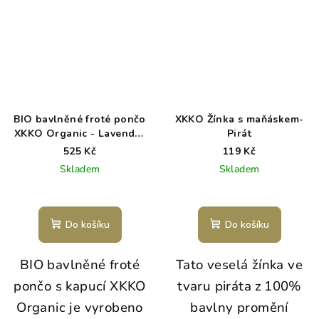
BIO bavlněné froté pončo
XKKO Žínka s maňáskem-
XKKO Organic - Lavender
Pirát
Aura
525 Kč
119 Kč
Skladem
Skladem
Do košíku
Do košíku
BIO bavlněné froté
Tato
veselá
žínka ve
pončo s kapucí XKKO
tvaru piráta z 100%
Organic je vyrobeno
bavlny
promění