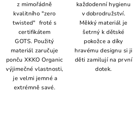
z mimořádně
každodenní
hygienu
kvalitního "zero
v dobrodružství.
twisted" froté s
Měkký
materiál
je
certifikátem
šetrný
k
dětské
GOTS. Použitý
pokožce
a
díky
materiál zaručuje
hravému
designu
si
ji
ponču XKKO Organic
děti
zamilují
na
první
výjimečné vlastnosti,
dotek.
je velmi jemné a
extrémně savé.