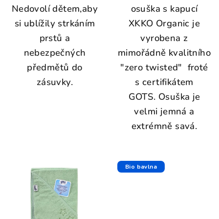
Nedovolí dětem,aby
osuška s kapucí
si ublížily strkáním
XKKO Organic je
prstů a
vyrobena z
nebezpečných
mimořádně kvalitního
předmětů do
"zero twisted" froté
zásuvky.
s certifikátem
GOTS. Osuška je
velmi jemná a
extrémně savá.
Bio bavlna