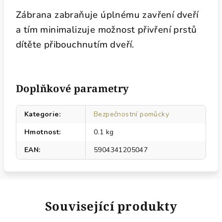
Zábrana zabraňuje úplnému zavření dveří
a tím minimalizuje možnost přivření prstů
dítěte přibouchnutím dve­ří.
Doplňkové parametry
Kategorie
:
Bezpečnostní pomůcky
Hmotnost
:
0.1 kg
EAN
:
5904341205047
Související produkty