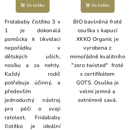
Do košíku
Do košíku
Fridababy čistítko 3 v
BIO bavlněná froté
1 je dokonalá
osuška s kapucí
pomůcka k likvidaci
XKKO Organic je
nepořádku v
vyrobena z
dětských uších,
mimořádně kvalitního
nosíku a za nehty.
"zero twisted" froté
Každý rodič
s certifikátem
potřebuje účinný, a
GOTS. Osuška je
především
velmi jemná a
jednoduchý nástroj
extrémně savá.
pro péči o svoji
ratolest. Fridababy
čistítko je ideální