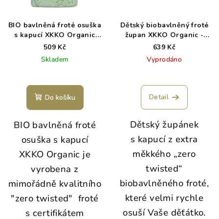
BIO bavlněná froté osuška
Dětský biobavlněný froté
s kapucí XKKO Organic
župan XKKO Organic -
90x90 - Mint Stars
Silver Star 12-24m
509 Kč
639 Kč
Skladem
Vyprodáno
Detail
Do košíku
Dětský župánek
BIO bavlněná froté
s kapucí z extra
osuška s kapucí
měkkého „zero
XKKO Organic je
twisted“
vyrobena z
biobavlněného froté,
mimořádně kvalitního
které velmi rychle
"zero twisted" froté
osuší Vaše děťátko.
s certifikátem