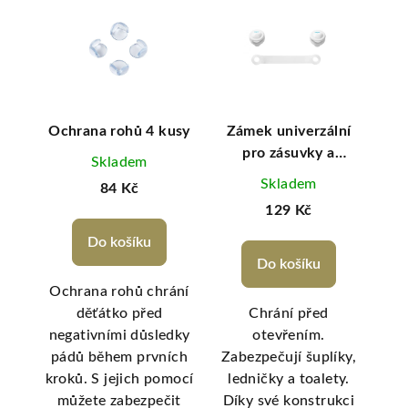
S
Ochrana rohů 4 kusy
Zámek univerzální
Bl
pky
pro zásuvky a
Skladem
chladničky - bílý
Skladem
84 Kč
129 Kč
Do košíku
Do košíku
Ochrana rohů chrání
ky
děťátko před
Chrání před
Vy
šují
negativními důsledky
otevřením.
Ned
u za
pádů během prvních
Zabezpečují šuplíky,
ubl
lový
kroků. S jejich pomocí
ledničky a toalety.
e a
můžete zabezpečit
Díky své konstrukci
pře