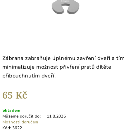
Zábrana zabraňuje úplnému zavření dveří a tím
minimalizuje možnost přivření prstů dítěte
přibouchnutím dve­ří.
65 Kč
Měrná
Skladem
cena:
Můžeme doručit do:
11.8.2026
Možnosti doručení
Kód:
3622