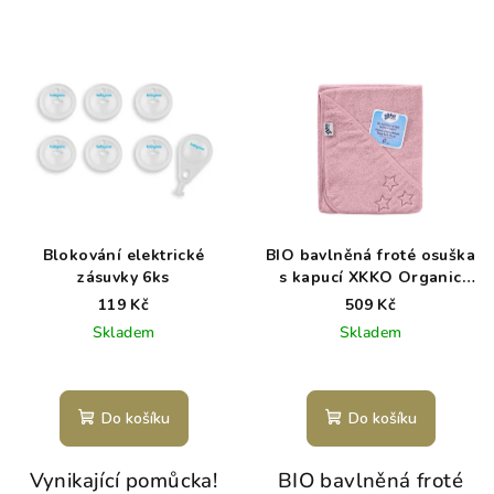
Blokování elektrické
BIO bavlněná froté osuška
zásuvky 6ks
s kapucí XKKO Organic
90x90 - Baby Pink Stars
119 Kč
509 Kč
Skladem
Skladem
Do košíku
Do košíku
Vynikající pomůcka!
BIO bavlněná froté