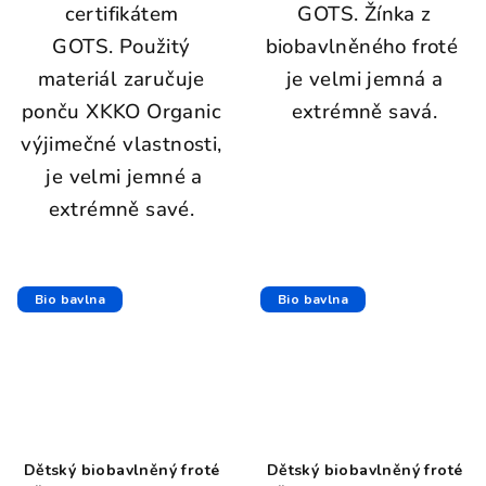
certifikátem
GOTS. Žínka z
GOTS. Použitý
biobavlněného froté
materiál zaručuje
je velmi jemná a
ponču XKKO Organic
extrémně savá.
výjimečné vlastnosti,
je velmi jemné a
extrémně savé.
Bio bavlna
Bio bavlna
Dětský biobavlněný froté
Dětský biobavlněný froté