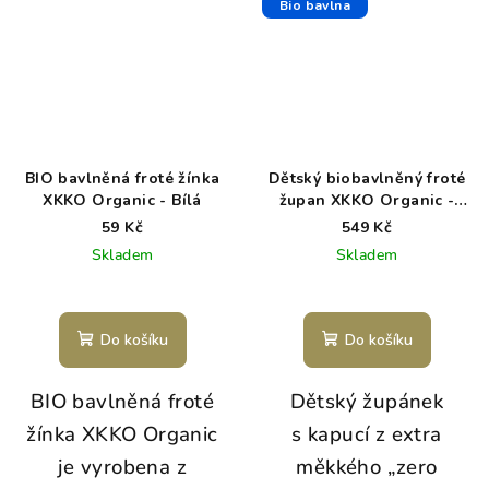
Bio bavlna
BIO bavlněná froté žínka
Dětský biobavlněný froté
XKKO Organic - Bílá
župan XKKO Organic -
Silver Stars 6-12m
59 Kč
549 Kč
Skladem
Skladem
Do košíku
Do košíku
BIO bavlněná froté
Dětský župánek
žínka XKKO Organic
s kapucí z extra
je vyrobena z
měkkého „zero