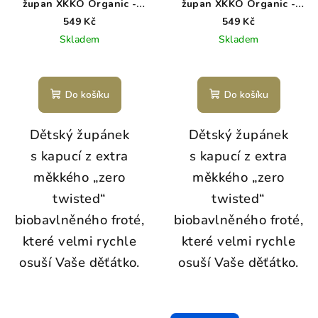
župan XKKO Organic -
župan XKKO Organic -
Lavender Aura 6-12m
Mint Stars 6-12m
549 Kč
549 Kč
Skladem
Skladem
Do košíku
Do košíku
Dětský župánek
Dětský župánek
s kapucí z extra
s kapucí z extra
měkkého „zero
měkkého „zero
twisted“
twisted“
biobavlněného froté,
biobavlněného froté,
které velmi rychle
které velmi rychle
osuší Vaše děťátko.
osuší Vaše děťátko.