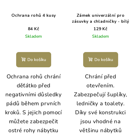
Ochrana rohů 4 kusy
Zámek univerzální pro
zásuvky a chladničky - bílý
84 Kč
129 Kč
Skladem
Skladem
Do košíku
Do košíku
Ochrana rohů chrání
Chrání před
děťátko před
otevřením.
negativními důsledky
Z
abezpečují šuplíky,
pádů během prvních
ledničky a toalety.
kroků. S jejich pomocí
D
íky své konstrukci
můžete zabezpečit
jsou vhodné na
ostré rohy nábytku
většinu nábytků