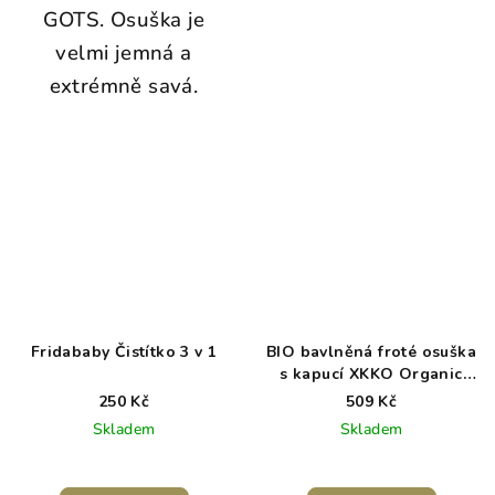
GOTS. Osuška je
velmi jemná a
extrémně savá.
Fridababy Čistítko 3 v 1
BIO bavlněná froté osuška
s kapucí XKKO Organic
90x90 - Lavender Aura
250 Kč
509 Kč
Skladem
Skladem