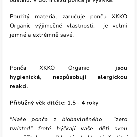
odstínu. V dolní části ponča je výšivka.
Použitý materiál zaručuje ponču XKKO
Organic výjimečné vlastnosti, je velmi
jemné a extrémně savé.
Ponča XKKO Organic
jsou
hygienická
,
nezpůsobují alergickou
reakci
.
Přibližný věk dítěte: 1,5 - 4 roky
"Naše ponča z biobavlněného "zero
twisted" froté hýčkají vaše děti svou