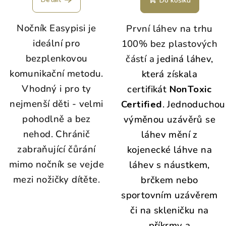
Do košíku
Nočník Easypisi je
První láhev na trhu
ideální pro
100% bez plastových
bezplenkovou
částí a
jediná láhev,
komunikační metodu.
která získala
Vhodný i pro ty
certifikát
NonToxic
nejmenší děti - velmi
Certified
. Jednoduchou
pohodlně a bez
výměnou uzávěrů se
nehod. Chránič
láhev mění z
zabraňující čůrání
kojenecké láhve na
mimo nočník se vejde
láhev s náustkem,
mezi nožičky dítěte.
brčkem nebo
sportovním uzávěrem
či na skleničku na
příkrmy a