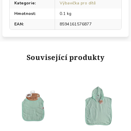
Kategorie
:
Výbavička pro dítě
Hmotnost
:
0.1 kg
EAN
:
8594161576877
Související produkty