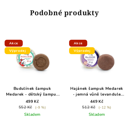
Podobné produkty
Akce
Akce
Výprodej
Výprodej
Budulínek šampuk
Hajánek šampuk Medarek
Medarek - dětský šampuk
- jemná vůně levandule
se sladkou vůní 130 g -
pro nejmenší děti - exp.
499 Kč
449 Kč
exp. 8/26
5/26
552 Kč
512 Kč
(–9 %)
(–12 %)
Skladem
Skladem