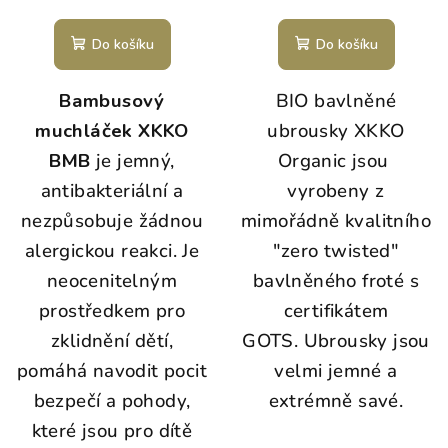
Do košíku
Do košíku
Bambusový
BIO bavlněné
muchláček XKKO
ubrousky XKKO
BMB
je jemný,
Organic jsou
antibakteriální a
vyrobeny z
nezpůsobuje žádnou
mimořádně kvalitního
alergickou reakci. Je
"zero twisted"
neocenitelným
bavlněného froté s
prostředkem pro
certifikátem
zklidnění dětí,
GOTS.
Ubrousky jsou
pomáhá navodit pocit
velmi jemné a
bezpečí a pohody,
extrémně savé.
které jsou pro dítě