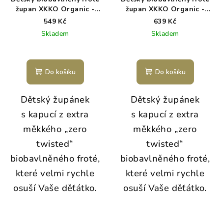
župan XKKO Organic -
župan XKKO Organic -
Granite Green 6-12m
Granite Green 12-24m
549 Kč
639 Kč
Skladem
Skladem
Do košíku
Do košíku
Dětský župánek
Dětský župánek
s kapucí z extra
s kapucí z extra
měkkého „zero
měkkého „zero
twisted“
twisted“
biobavlněného froté,
biobavlněného froté,
které velmi rychle
které velmi rychle
osuší Vaše děťátko.
osuší Vaše děťátko.