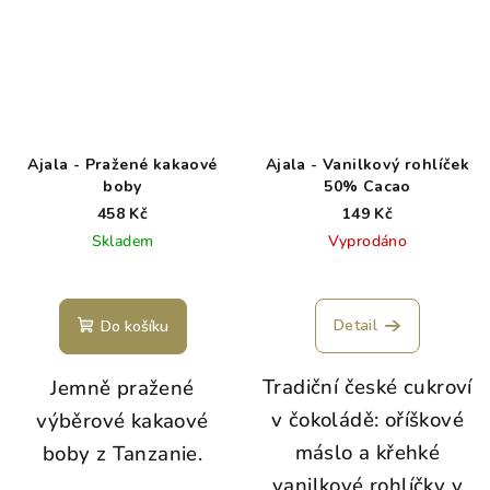
Ajala - Pražené kakaové
Ajala - Vanilkový rohlíček
boby
50% Cacao
458 Kč
149 Kč
Skladem
Vyprodáno
Detail
Do košíku
Tradiční české cukroví
Jemně pražené
v čokoládě: oříškové
výběrové kakaové
máslo a křehké
boby z Tanzanie.
vanilkové rohlíčky v