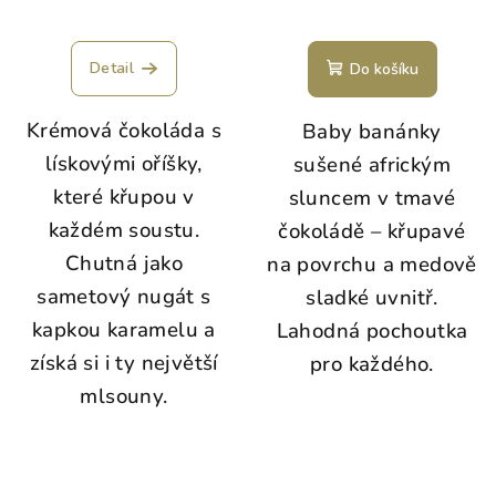
Detail
Do košíku
Krémová čokoláda s
Baby banánky
lískovými oříšky,
sušené africkým
které křupou v
sluncem v tmavé
každém soustu.
čokoládě – křupavé
Chutná jako
na povrchu a medově
sametový nugát s
sladké uvnitř.
kapkou karamelu a
Lahodná pochoutka
získá si i ty největší
pro každého.
mlsouny.