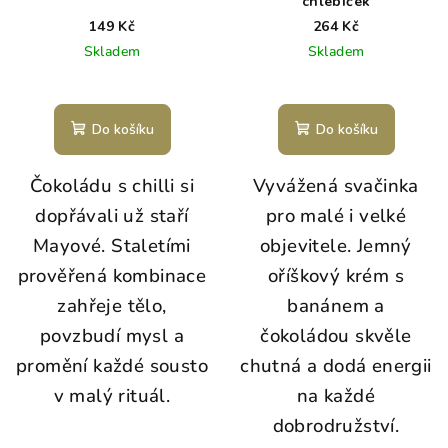
chlebíček
149 Kč
264 Kč
Skladem
Skladem
Do košíku
Do košíku
Čokoládu s chilli si
Vyvážená svačinka
dopřávali už staří
pro malé i velké
Mayové. Staletími
objevitele. Jemný
prověřená kombinace
oříškový krém s
zahřeje tělo,
banánem a
povzbudí mysl a
čokoládou skvěle
promění každé sousto
chutná a dodá energii
v malý rituál.
na každé
dobrodružství.