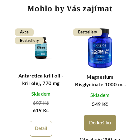
Mohlo by Vás zajímat
Akce
Bestsellery
Be
Bestsellery
vý
Antarctica krill oil -
K
Magnesium
stvý
kril olej, 770 mg
Bisglycinate 1000 mg
+ B6, 90 veg. kapslí,
Skladem
Skladem
(elem. hořčík 200 mg)
697 Kč
549 Kč
619 Kč
Do košíku
Detail
Ke
Obsahuje 200 mg