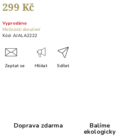
299 Kč
Měrná
Vyprodáno
cena:
Možnosti doručení
Kód:
AJALA2222
Zeptat se
Hlídat
Sdílet
Doprava zdarma
Balíme
ekologicky