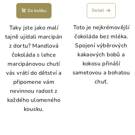
Detail
Do košíku
Toto je nejkrémovější
Taky jste jako malí
čokoláda bez mléka.
tajně ujídali marcipán
Spojení výběrových
z dortu? Mandlová
kakaových bobů a
čokoláda s lehce
kokosu přináší
marcipánovou chutí
sametovou a bohatou
vás vrátí do dětství a
chuť.
připomene vám
nevinnou radost z
každého ulomeného
kousku.