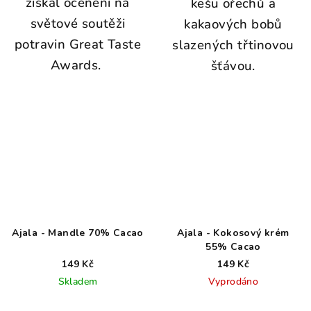
získal ocenění na
kešu ořechů a
světové soutěži
kakaových bobů
potravin Great Taste
slazených třtinovou
Awards.
šťávou.
Ajala - Mandle 70% Cacao
Ajala - Kokosový krém
55% Cacao
149 Kč
149 Kč
Skladem
Vyprodáno