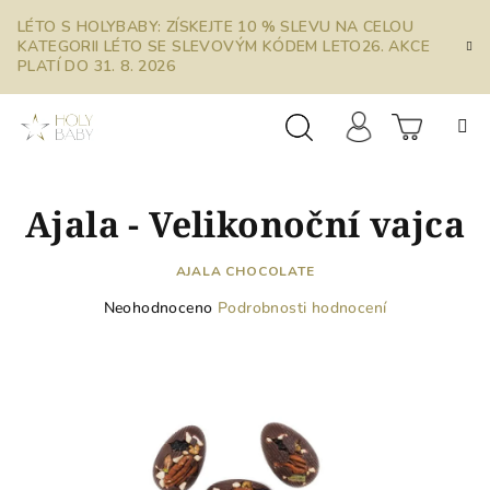
Přejít
LÉTO S HOLYBABY: ZÍSKEJTE 10 % SLEVU NA CELOU
na
KATEGORII LÉTO SE SLEVOVÝM KÓDEM LETO26. AKCE
obsah
PLATÍ DO 31. 8. 2026
Prázdn
Hledat
Přihlášení
Ajala - Velikonoční vajca
košík
AJALA CHOCOLATE
Průměrné
Neohodnoceno
Podrobnosti hodnocení
hodnocení
produktu
je
0,0
z
5
hvězdiček.