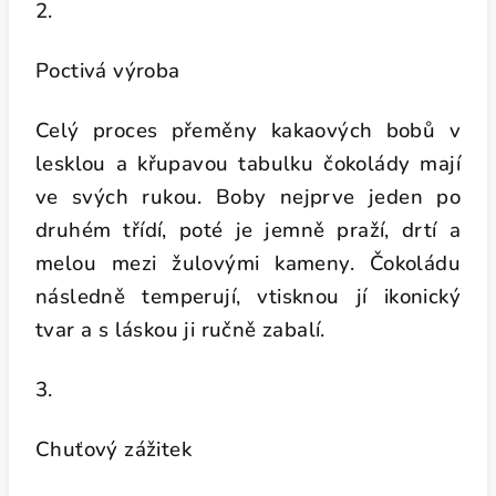
2.
Poctivá výroba
Celý proces přeměny kakaových bobů v
lesklou a křupavou tabulku čokolády mají
ve svých rukou. Boby nejprve jeden po
druhém třídí, poté je jemně praží, drtí a
melou mezi žulovými kameny. Čokoládu
následně temperují, vtisknou jí ikonický
tvar a s láskou ji ručně zabalí.
3.
Chuťový zážitek