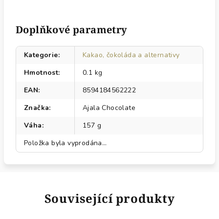
Doplňkové parametry
Kategorie
:
Kakao, čokoláda a alternativy
Hmotnost
:
0.1 kg
EAN
:
8594184562222
Značka
:
Ajala Chocolate
Váha
:
157 g
Položka byla vyprodána…
Související produkty