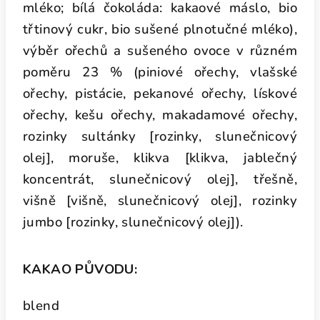
mléko; bílá čokoláda: kakaové máslo, bio
třtinový cukr, bio sušené plnotučné mléko),
výběr ořechů a sušeného ovoce v různém
poměru 23 % (piniové ořechy, vlašské
ořechy, pistácie, pekanové ořechy, lískové
ořechy, kešu ořechy, makadamové ořechy,
rozinky sultánky [rozinky, slunečnicový
olej], moruše, klikva [klikva, jablečný
koncentrát, slunečnicový olej], třešně,
višně [višně, slunečnicový olej], rozinky
jumbo [rozinky, slunečnicový olej]).
KAKAO PŮVODU:
blend