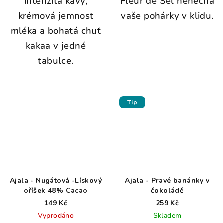
intenzita kávy,
Fleur de Sel nenechá
krémová jemnost
vaše pohárky v klidu.
mléka a bohatá chuť
kakaa v jedné
tabulce.
Tip
Ajala - Nugátová -Lískový
Ajala - Pravé banánky v
oříšek 48% Cacao
čokoládě
149 Kč
259 Kč
Vyprodáno
Skladem