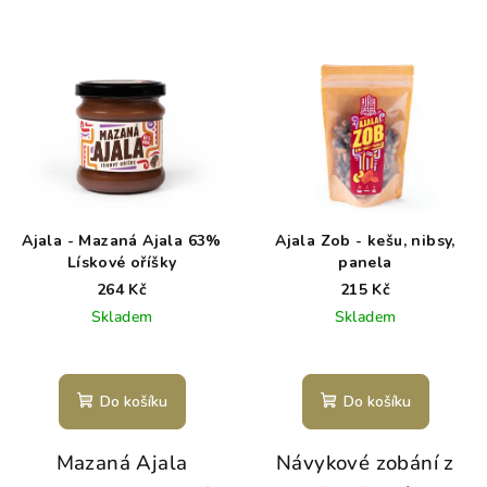
Ajala - Mazaná Ajala 63%
Ajala Zob - kešu, nibsy,
Lískové oříšky
panela
264 Kč
215 Kč
Skladem
Skladem
Do košíku
Do košíku
Mazaná Ajala
Návykové zobání z