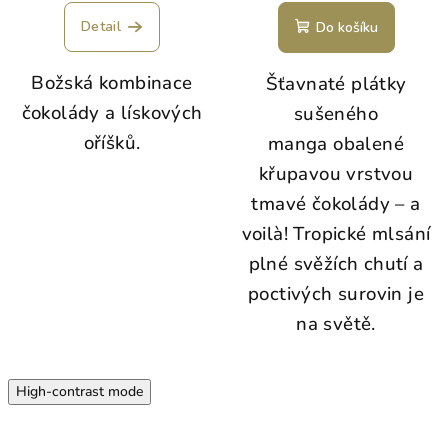
Detail
Do košíku
Božská kombinace
Šťavnaté plátky
čokolády a lískových
sušeného
oříšků.
manga obalené
křupavou vrstvou
tmavé čokolády – a
voilà! Tropické mlsání
plné svěžích chutí a
poctivých surovin je
na světě.
High-contrast mode