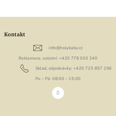
Z
á
p
Kontakt
a
t
info
@
holybaby.cz
í
Reklamace, ostatní: +420 778 003 240
Sklad, objednávky: +420 725 857 296
Po – Pá: 08:00 – 15:00