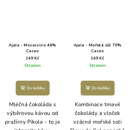
Ajala - Mocaccino 46%
Ajala - Mořská sůl 70%
Cacao
Cacao
149 Kč
149 Kč
Skladem
Skladem
Do košíku
Do košíku
Mléčná čokoláda s
Kombinace tmavé
výběrovou kávou od
čokolády a vloček
pražírny Pikola – to je
vzácné mořské soli