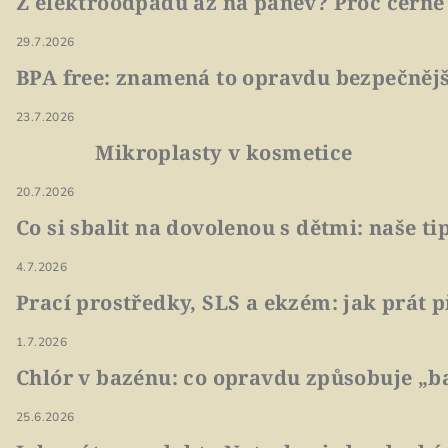
Z elektroodpadu až na pánev? Proč černé
29.7.2026
BPA free: znamená to opravdu bezpečnějš
23.7.2026
Mikroplasty v kosmetice
20.7.2026
Co si sbalit na dovolenou s dětmi: naše t
4.7.2026
Prací prostředky, SLS a ekzém: jak prát p
1.7.2026
Chlór v bazénu: co opravdu způsobuje „ba
25.6.2026