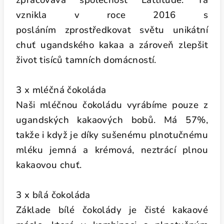
zpracovává společnost Lattitude. Ta
vznikla v roce 2016 s
posláním zprostředkovat světu unikátní
chuť ugandského kakaa a zároveň zlepšit
život tisíců tamních domácností.
3 x mléčná čokoláda
Naši mléčnou čokoládu vyrábíme pouze z
ugandských kakaových bobů. Má 57%,
takže i když je díky sušenému plnotučnému
mléku jemná a krémová, neztrácí plnou
kakaovou chuť.
3 x bílá čokoláda
Základe bílé čokolády je čisté kakaové