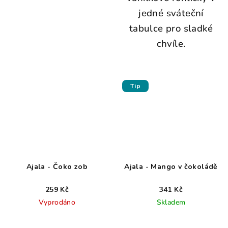
jedné sváteční
tabulce pro sladké
chvíle.
Tip
Ajala - Čoko zob
Ajala - Mango v čokoládě
259 Kč
341 Kč
Vyprodáno
Skladem