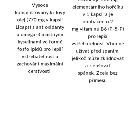
Vysoce
ní
elementárního hořčíku
koncentrovaný krilový
ů.
Bre
v 1 kapsli a je
olej (770 mg v kapsli
sol
obohacen o 2
Licaps) s antioxidanty
ivou
př
mg vitaminu B6 (P-5-P)
a omega-3 mastnými
více
s
pro lepší
kyselinami ve formě
vstřebatelnost. Vhodné
fosfolipidů pro lepší
užívat před spaním,
vstřebatelnost a
jelikož může zklidňovat
zachování maximální
a zlepšovat
čerstvosti.
spánek. Zcela bez
příměsí.