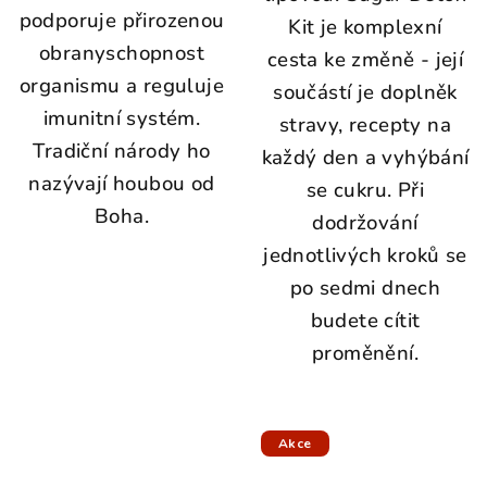
podporuje přirozenou
u
Kit je komplexní
obranyschopnost
m
cesta ke změně - její
organismu a reguluje
j
součástí je doplněk
imunitní systém.
e
stravy, recepty na
Tradiční národy ho
p
každý den a vyhýbání
nazývají houbou od
ř
se cukru. Při
Boha.
í
dodržování
r
jednotlivých kroků se
o
po sedmi dnech
d
budete cítit
n
proměnění.
í
z
d
Akce
r