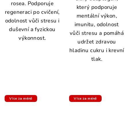
rosea. P
odporuje
který podporuje
regeneraci po cvičení,
mentální výkon,
odolnost vůči stresu i
imunitu, odolnost
duševní a fyzickou
vůči stresu a pomáhá
výkonnost.
udržet zdravou
hladinu cukru i krevní
tlak.
Více za méně
Více za méně