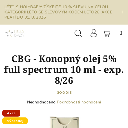
Přejít
LÉTO S HOLYBABY: ZÍSKEJTE 10 % SLEVU NA CELOU
na
KATEGORII LÉTO SE SLEVOVÝM KÓDEM LETO26. AKCE
obsah
PLATÍ DO 31. 8. 2026
Prázdn
Hledat
Přihlášení
CBG - Konopný olej 5%
košík
full spectrum 10 ml - exp.
8/26
GOODIE
Průměrné
Neohodnoceno
Podrobnosti hodnocení
hodnocení
produktu
Akce
je
Výprodej
0,0