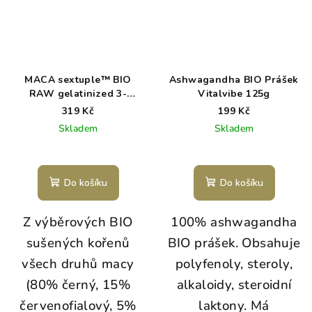
MACA sextuple™ BIO
Ashwagandha BIO Prášek
RAW gelatinized 3-
Vitalvibe 125g
complex
319 Kč
199 Kč
Skladem
Skladem
Do košíku
Do košíku
Z výběrových BIO
100% ashwagandha
sušených kořenů
BIO prášek. Obsahuje
všech druhů macy
polyfenoly, steroly,
(80% černý, 15%
alkaloidy, steroidní
červenofialový, 5%
laktony. Má