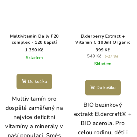
o
j
m
o
Multivitamin Daily F20
Elderberry Extract +
complex - 120 kapslí
Vitamin C 100ml Organic
ř
1 390 Kč
399 Kč
s
549 Kč
(–27 %)
Skladem
k
Skladem
é
h
Do košíku
Do košíku
o
Multivitamín pro
v
BIO bezinkový
dospělé zaměřený na
á
extrakt Eldercraft® +
nejvíce deficitní
p
BIO acerola. Pro
vitamíny a minerály v
n
celou rodinu, děti i
naší populaci. Směs
í