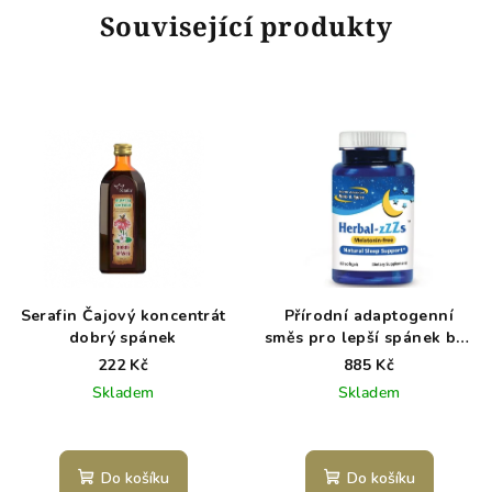
Související produkty
Serafin Čajový koncentrát
Přírodní adaptogenní
dobrý spánek
směs pro lepší spánek bez
melatoninu - Herbal-ZZZs
222 Kč
885 Kč
NAHS
Skladem
Skladem
Do košíku
Do košíku