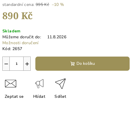
standardní cena:
995 Kč
–10 %
890 Kč
Měrná
Skladem
cena:
Můžeme doručit do:
11.8.2026
Možnosti doručení
Kód:
2657
−
+
Do košíku
Zeptat se
Hlídat
Sdílet