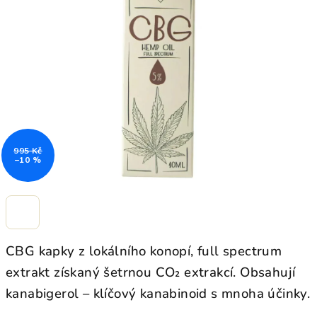
z
5
hvězdiček.
995 Kč
–10 %
CBG kapky z lokálního konopí, full spectrum
extrakt získaný šetrnou CO₂ extrakcí. Obsahují
kanabigerol – klíčový kanabinoid s mnoha účinky.