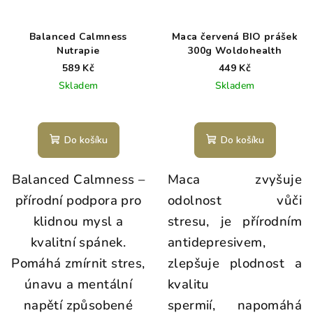
Balanced Calmness
Maca červená BIO prášek
Nutrapie
300g Woldohealth
589 Kč
449 Kč
Skladem
Skladem
Do košíku
Do košíku
Balanced Calmness –
Maca zvyšuje
přírodní podpora pro
odolnost vůči
klidnou mysl a
stresu, je přírodním
kvalitní spánek.
antidepresivem,
Pomáhá zmírnit stres,
zlepšuje plodnost a
únavu a mentální
kvalitu
napětí způsobené
spermií, napomáhá