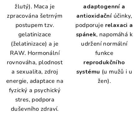
žlutý). Maca je
adaptogenní a
zpracována šetrným
antioxidační
účinky,
postupem tzv.
podporuje
relaxaci a
gelatinizace
spánek
, napomáhá k
(želatinizace) a je
udržení normální
RAW. Hormonální
funkce
rovnováha, plodnost
reprodukčního
a sexualita, zdroj
systému
(u mužů i u
energie, adaptace na
žen).
fyzický a psychický
stres, podpora
duševního zdraví.