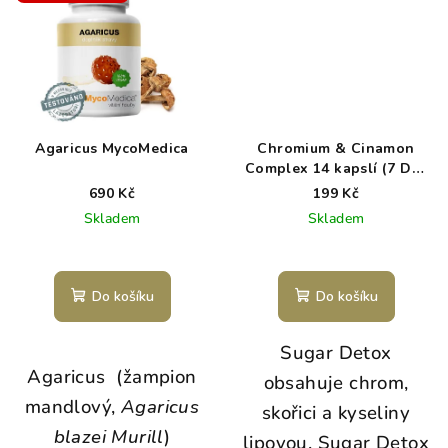
G
P
T
ř
e
k
A
q
Agaricus MycoMedica
Chromium & Cinamon
u
Complex 14 kapslí (7 Day
Sugar Detox)
690 Kč
199 Kč
a
Skladem
Skladem
m
i
n
Do košíku
Do košíku
C
a
Sugar Detox
Agaricus (žampion
l
obsahuje chrom,
mandlový,
Agaricus
c
skořici a kyseliny
blazei Murill
)
i
lipovou. Sugar Detox