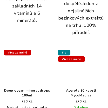
dospělé.Jeden z
základních 14
k
nejsilnějších
vitamínů a 6
u
bezinkových extraktů
minerálů.
a
na trhu. 100%
h
přírodní.
o
ř
č
Více za méně
Tip
í
Více za méně
k
u
z
č
Deep ocean mineral drops
Acerola 90 kapslí
e
100ml
MycoMedica
r
790 Kč
270 Kč
v
Nedostupné do zač. roku
Skladem