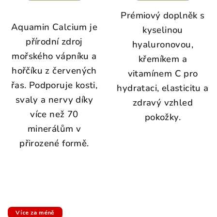
Prémiový doplněk s
Aquamin Calcium je
kyselinou
přírodní zdroj
hyaluronovou,
mořského vápníku a
křemíkem a
hořčíku z červených
vitamínem C pro
řas. Podporuje kosti,
hydrataci, elasticitu a
svaly a nervy díky
zdravý vzhled
více než 70
pokožky.
minerálům v
přirozené formě.
C
C
h
a
Více za méně
t