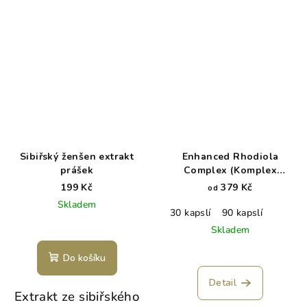
Sibiřský ženšen extrakt
Enhanced Rhodiola
prášek
Complex (Komplex
Rozchodnice růžové s
199 Kč
379 Kč
od
adaptogeny)
Skladem
30 kapslí
90 kapslí
Skladem
Do košíku
Detail
Extrakt ze sibiřského