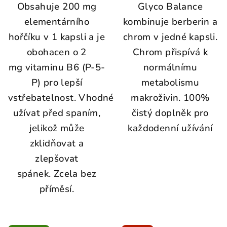
Obsahuje 200 mg
Glyco Balance
z
5
elementárního
kombinuje berberin a
hvězdiček.
hořčíku v 1 kapsli a je
chrom v jedné kapsli.
obohacen o 2
Chrom přispívá k
mg vitaminu B6 (P-5-
normálnímu
P) pro lepší
metabolismu
vstřebatelnost. Vhodné
makroživin. 100%
užívat před spaním,
čistý doplněk pro
jelikož může
každodenní užívání
zklidňovat a
zlepšovat
spánek. Zcela bez
příměsí.