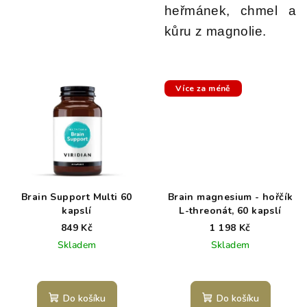
heřmánek, chmel a
kůru z magnolie.
Více za méně
Brain Support Multi 60
Brain magnesium - hořčík
kapslí
L-threonát, 60 kapslí
849 Kč
1 198 Kč
Skladem
Skladem
Do košíku
Do košíku