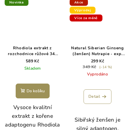
Novinka
Akce
Výprodej
Více za méně
Rhodiola extrakt z
Natural Siberian Ginseng
rozchodnice růžové 340
(ženšen) Nutrapie - exp.
mg 30 kapslí
6/26
589 Kč
299 Kč
349 Kč
(–14 %)
Skladem
Vyprodáno
Do košíku
Detail
Vysoce kvalitní
extrakt z kořene
Sibiřský ženšen
je
adaptogenu Rhodiola
silný adaptogen,