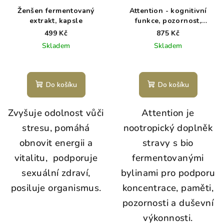
Ženšen fermentovaný
Attention - kognitivní
extrakt, kapsle
funkce, pozornost,
soustředění - 60 kapslí
499 Kč
875 Kč
Skladem
Skladem
Do košíku
Do košíku
Zvyšuje odolnost vůči
Attention je
stresu, pomáhá
nootropický doplněk
obnovit energii a
stravy s bio
vitalitu, podporuje
fermentovanými
sexuální zdraví,
bylinami pro podporu
posiluje organismus.
koncentrace, paměti,
pozornosti a duševní
výkonnosti.