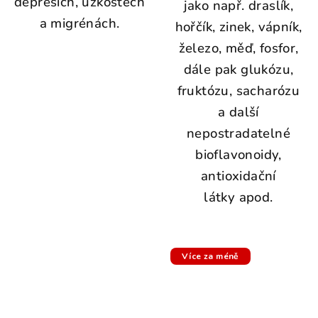
r
depresích, úzkostech
jako např. draslík,
u
a migrénách.
hořčík, zinek, vápník,
j
železo, měď, fosfor,
e
dále pak glukózu,
k
fruktózu, sacharózu
o
a další
s
nepostradatelné
t
bioflavonoidy,
i
antioxidační
,
látky apod.
s
v
a
Více za méně
l
y