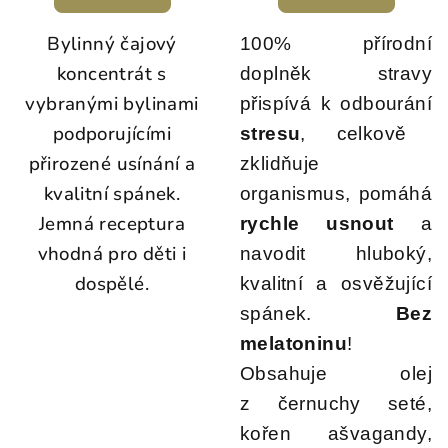
Bylinný čajový
100% přírodní
koncentrát s
doplněk stravy
vybranými bylinami
přispívá k odbourání
podporujícími
stresu
, celkově
přirozené usínání a
zklidňuje
kvalitní spánek.
organismus, pomáhá
Jemná receptura
rychle usnout
a
vhodná pro děti i
navodit hluboký,
dospělé.
kvalitní a osvěžující
spánek.
Bez
melatoninu
!
Obsahuje olej
z černuchy seté,
kořen ašvagandy,