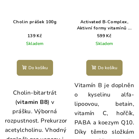
a
n
e
Cholin prášek 100g
Activated B-Complex,
r
Aktivní formy vitamínů B,
100 veganských kapslí
139 Kč
599 Kč
v
Skladem
Skladem
y
d
í
Do košíku
Do košíku
k
y
Vitamín B je doplněn
Cholin-bitartrát
v
o kyselinu alfa-
(
vitamin B8
) v
í
lipoovou, betain,
prášku.
Výborná
c
vitamín C, hořčík,
rozpustnost. Prekurzor
e
PABA a koezym Q10.
acetylcholinu.
Vhodný
n
Díky těmto složkám