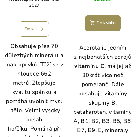
2027
e
n
Do košíku
ý
Detail
c
h
Obsahuje přes 70
Acerola je jedním
ř
důležitých minerálů a
z nejbohatších zdrojů
a
makroprvků. Těží se v
vitamínu C
, má jej až
s
hloubce 662
30krát více než
.
metrů. Zlepšuje
pomeranč. Dále
P
kvalitu spánku a
obsahuje vitamíny
o
pomáhá uvolnit mysl
skupiny B,
d
i tělo. Velmi vysoký
betakaroten, vitamíny
p
obsah
A, B1, B2, B3, B5, B6,
o
hořčíku. Pomáhá při
B7, B9, E, minerály