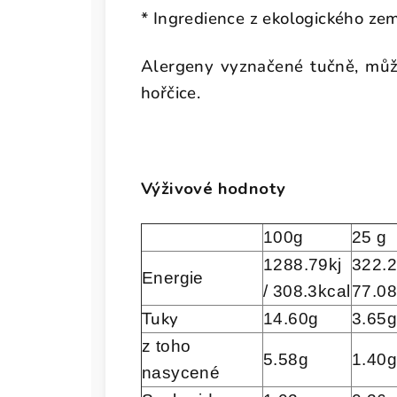
* Ingredience z ekologického zem
Alergeny vyznačené tučně, může
hořčice.
Výživové hodnoty
100g
25 g
1288.79kj
322.2
Energie
/ 308.3kcal
77.08
Tuky
14.60g
3.65g
z toho
5.58g
1.40g
nasycené