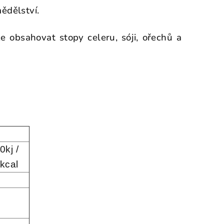
ědělství.
 obsahovat stopy celeru, sóji, ořechů a
0kj /
kcal