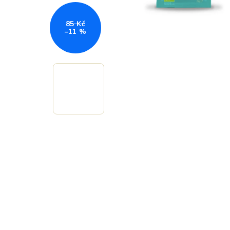
85 Kč
–11 %