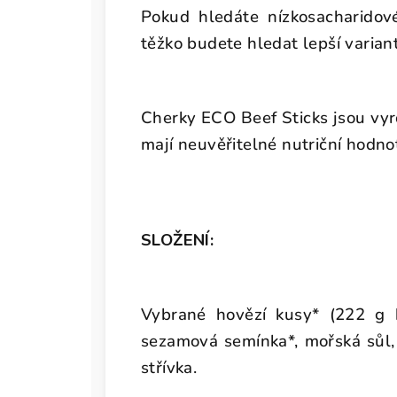
Pokud hledáte nízkosacharidové 
těžko budete hledat lepší varian
Cherky ECO Beef Sticks jsou vyr
mají neuvěřitelné nutriční hodno
SLOŽENÍ:
Vybrané hovězí kusy* (222 g 
sezamová semínka*, mořská sůl, s
střívka.