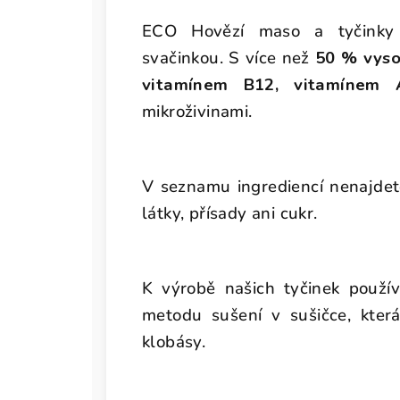
ECO Hovězí maso a tyčinky S
svačinkou. S více než
50 % vyso
vitamínem B12, vitamínem 
mikroživinami.
V seznamu ingrediencí nenajdet
látky, přísady ani cukr.
K výrobě našich tyčinek použ
metodu sušení v sušičce, kter
klobásy.