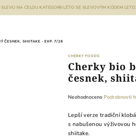
% SLEVU NA CELOU KATEGORII LÉTO SE SLEVOVÝM KÓDEM LETO26
Ý ČESNEK, SHIITAKE - EXP. 7/26
CHERKY FOODS
Cherky bio b
česnek, shiit
Průměrné
Neohodnoceno
Podrobnosti 
hodnocení
produktu
Lepší verze tradiční klobá
je
s nabušenou výživovou ho
0,0
shiitake.
z