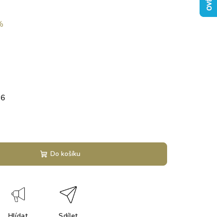
%
26
Do košíku
Hlídat
Sdílet