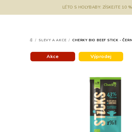
Přejít
LÉTO S HOLYBABY: ZÍSKEJTE 10 
na
obsah
/
SLEVY A AKCE
/
CHERKY BIO BEEF STICK - ČERN
DOMŮ
Akce
Výprodej