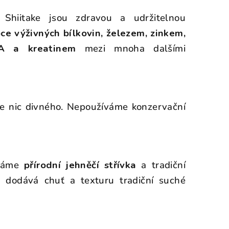
hiitake jsou zdravou a udržitelnou
ce výživných bílkovin, železem, zinkem,
A a kreatinem
mezi mnoha dalšími
e nic divného. Nepoužíváme konzervační
íváme
přírodní jehněčí střívka
a tradiční
á dodává chuť a texturu tradiční suché