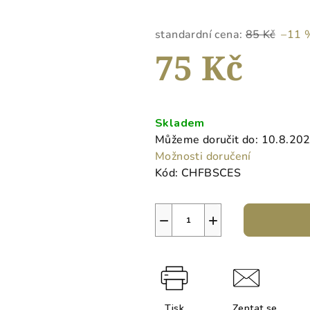
5
hvězdiček.
standardní cena:
85 Kč
–11 
75 Kč
Měrná
cena:
Skladem
Můžeme doručit do:
10.8.20
Možnosti doručení
Kód:
CHFBSCES
−
+
Tisk
Zeptat se