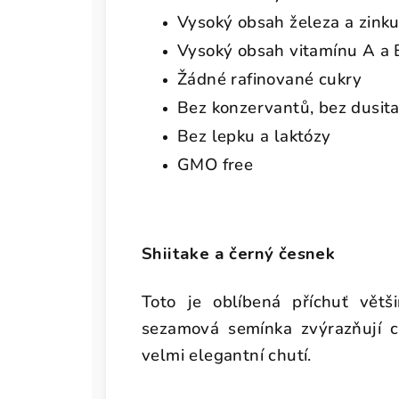
Vysoký obsah železa a zink
Vysoký obsah vitamínu A a
Žádné rafinované cukry
Bez konzervantů, bez dusita
Bez lepku a laktózy
GMO free
Shiitake a černý česnek
Toto je oblíbená příchuť větš
sezamová semínka zvýrazňují 
velmi elegantní chutí.