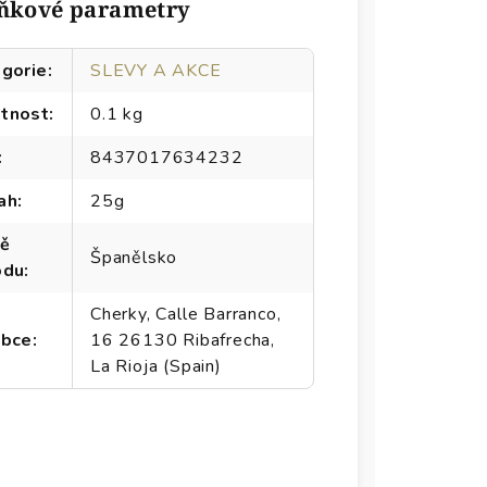
ňkové parametry
gorie
:
SLEVY A AKCE
tnost
:
0.1 kg
:
8437017634232
ah
:
25g
ě
Španělsko
odu
:
Cherky, Calle Barranco,
obce
:
16 26130 Ribafrecha,
La Rioja (Spain)