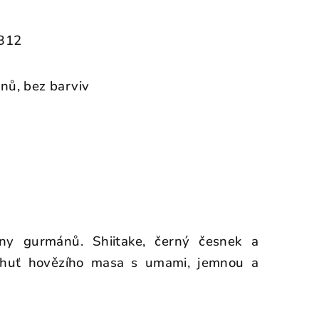
u
 B12
nů, bez barviv
iny gurmánů. Shiitake, černý česnek a
chuť hovězího masa s umami, jemnou a