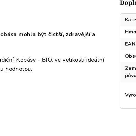
Dopl
Kate
Hmo
obása mohla být čistší, zdravější a
EAN
Obs
diční klobásy - BIO, ve velikosti ideální
ou hodnotou.
Zem
pův
Výr