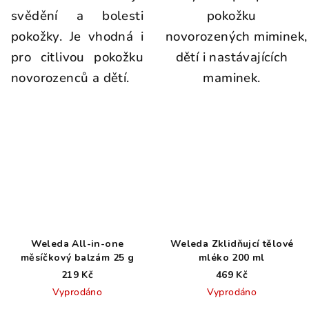
svědění a bolesti
pokožku
pokožky. Je vhodná i
novorozených miminek,
pro citlivou pokožku
dětí i nastávajících
novorozenců a dětí.
maminek.
Weleda All-in-one
Weleda Zklidňujcí tělové
měsíčkový balzám 25 g
mléko 200 ml
219 Kč
469 Kč
Vyprodáno
Vyprodáno