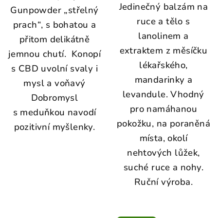
Jedinečný balzám na
Gunpowder „střelný
ruce a tělo s
prach“, s bohatou a
lanolinem a
přitom delikátně
extraktem z měsíčku
jemnou chutí. Konopí
lékařského,
s CBD uvolní svaly i
mandarinky a
mysl a voňavý
levandule. Vhodný
Dobromysl
pro namáhanou
s meduňkou navodí
pokožku, na poraněná
pozitivní myšlenky.
místa, okolí
nehtových lůžek,
suché ruce a nohy.
Ruční výroba.