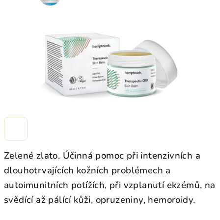
hvězdiček.
Zelené zlato. Účinná pomoc při intenzivních a
dlouhotrvajících kožních problémech a
autoimunitních potížích, při vzplanutí ekzémů, na
svědící až pálící kůži, opruzeniny, hemoroidy.