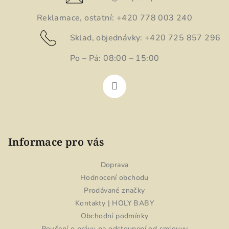
í
Reklamace, ostatní: +420 778 003 240
Sklad, objednávky: +420 725 857 296
Po – Pá: 08:00 – 15:00
Informace pro vás
Doprava
Hodnocení obchodu
Prodávané značky
Kontakty | HOLY BABY
Obchodní podmínky
Poučení o právu na odstoupení od smlouvy