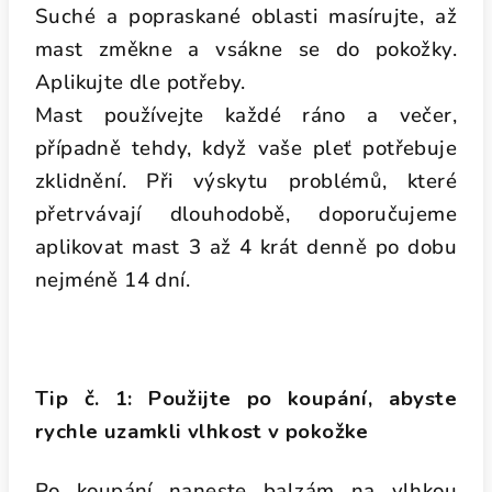
Suché a popraskané oblasti masírujte, až
mast změkne a vsákne se do pokožky.
Aplikujte dle potřeby.
Mast používejte každé ráno a večer,
případně tehdy, když vaše pleť potřebuje
zklidnění. Při výskytu problémů, které
přetrvávají dlouhodobě, doporučujeme
aplikovat mast 3 až 4 krát denně po dobu
nejméně 14 dní.
Tip č. 1:
Použijte po koupání, abyste
rychle uzamkli vlhkost v pokožke
Po koupání naneste balzám na vlhkou