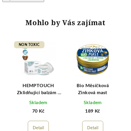
Mohlo by Vás zajímat
NON TOXIC
ový
HEMPTOUCH
Bio Měsíčková
Hu
Zklidňující balzám s
Zinková mast
CBD
Skladem
Skladem
70 Kč
189 Kč
Detail
Detail