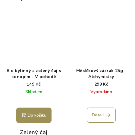
Bio bylinný a zelený čaj s
Měsíčkový zázrak 25g -
konopím - V pohodě
Alchymistky
149 Kč
299 Kč
Skladem
Vyprodáno
Detail
Do košíku
Zelený čaj