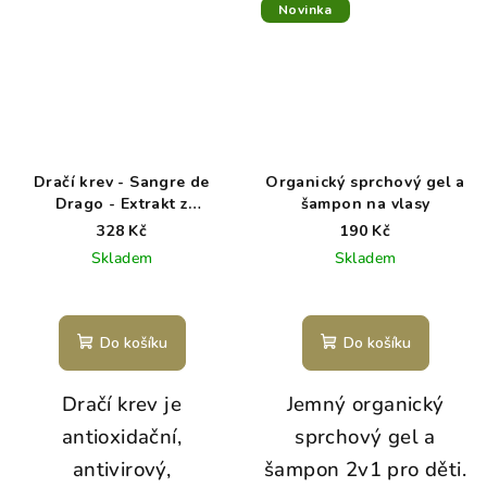
Novinka
Dračí krev - Sangre de
Organický sprchový gel a
Drago - Extrakt z
šampon na vlasy
pryskyřice 30 ml Goodie
328 Kč
190 Kč
Skladem
Skladem
Do košíku
Do košíku
Dračí krev je
Jemný organický
antioxidační,
sprchový gel a
antivirový,
šampon 2v1 pro děti.