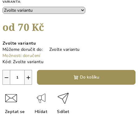
VARIANTA:
od
70 Kč
Měrná
Zvolte variantu
cena:
Můžeme doručit do:
Zvolte variantu
Možnosti doručení
Kód:
Zvolte variantu
−
+
Do košíku
Zeptat se
Hlídat
Sdílet