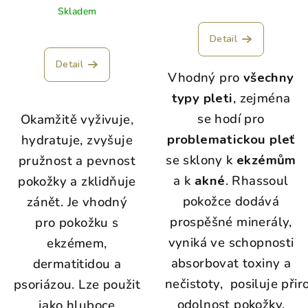
Skladem
Detail
Detail
Vhodný pro
všechny
typy pleti
, zejména
se hodí pro
Okamžitě vyživuje,
problematickou pleť
hydratuje, zvyšuje
se sklony k
ekzémům
pružnost a pevnost
a k
akné
. Rhassoul
pokožky a zklidňuje
pokožce dodává
zánět. Je vhodný
prospěšné minerály,
pro pokožku s
vyniká ve schopnosti
ekzémem,
absorbovat toxiny a
dermatitidou a
nečistoty, posiluje při
psoriázou. Lze použit
odolnost pokožky
,
jako hluboce