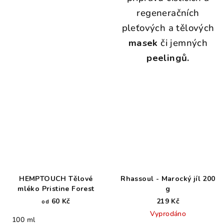
regeneračních
pleťových a tělových
masek
či jemných
peelingů.
HEMPTOUCH Tělové
Rhassoul - Marocký jíl 200
mléko Pristine Forest
g
60 Kč
219 Kč
od
Vyprodáno
100 ml