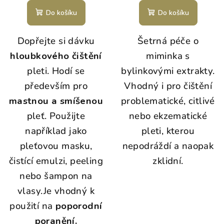
Do košíku
Do košíku
Dopřejte si dávku
Šetrná péče o
hloubkového čištění
miminka s
pleti. Hodí se
bylinkovými extrakty.
především pro
Vhodný i pro čištění
mastnou a smíšenou
problematické, citlivé
pleť. Použijte
nebo ekzematické
například jako
pleti, kterou
pleťovou masku,
nepodráždí a naopak
čistící emulzi, peeling
zklidní.
nebo šampon na
vlasy.
Je vhodný k
použití na
poporodní
poranění.