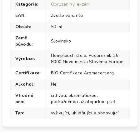
Kategorie
:
Opruzeniny, ekzém
EAN
:
Zvolte variantu
Obsah
:
50 ml
Země
Slovinsko
původu
:
Hemptouch d.o.o. Podbreznik 15
Výrobce
:
8000 Novo mesto Slovenia Europe
Certifikace
:
BIO Certifikace Aromacert.org
Alkohol
:
Ne
Vhodné
citlivou, ekzematickou,
pro
:
podrážděnou až atopickou pleť
Typ
:
vyživující, uklidňující a obnovující