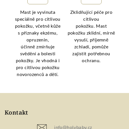
Mast je vyvinuta
Zklidňující péče pro
ník,
speciálně pro citlivou
citlivou
dou
lup
pokožku, včetně kůže
pokožku. Mast
o
po
s příznaky ekzému,
pokožku zklidní, mírně
uje
v 
opruzenin,
vysuší, příjemně
ci,
účinně zmírňuje
zchladí, pomůže
anou
svědění a bolesti
zajistit potřebnou
pokožky. Je vhodná i
ochranu.
na
pro citlivou pokožku
po
novorozenců a dětí.
Z
á
p
Kontakt
a
t
info
@
holybaby.cz