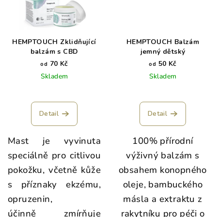
HEMPTOUCH Zklidňující
HEMPTOUCH Balzám
balzám s CBD
jemný dětský
70 Kč
50 Kč
od
od
Skladem
Skladem
Detail
Detail
Mast je vyvinuta
100% přírodní
speciálně pro citlivou
výživný balzám s
pokožku, včetně kůže
obsahem konopného
s příznaky ekzému,
oleje, bambuckého
opruzenin,
másla a extraktu z
účinně zmírňuje
rakytníku pro péči o