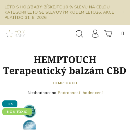
Přejít
LÉTO S HOLYBABY: ZÍSKEJTE 10 % SLEVU NA CELOU
na
KATEGORII LÉTO SE SLEVOVÝM KÓDEM LETO26. AKCE
obsah
PLATÍ DO 31. 8. 2026
Prázdn
Hledat
Přihlášení
HEMPTOUCH
košík
Terapeutický balzám CBD
HEMPTOUCH
Průměrné
Neohodnoceno
Podrobnosti hodnocení
hodnocení
produktu
Tip
je
NON TOXIC
0,0
z
5