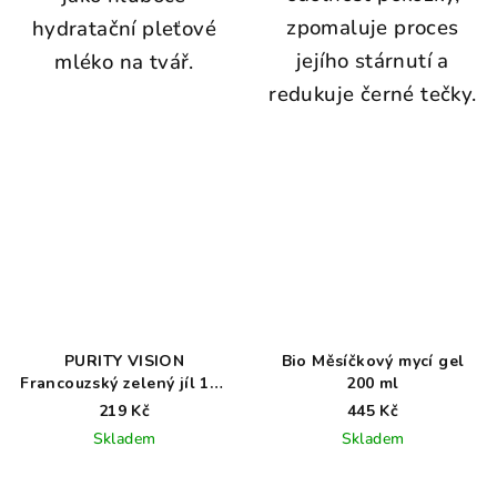
zpomaluje proces
hydratační pleťové
jejího stárnutí a
mléko na tvář.
redukuje černé tečky.
PURITY VISION
Bio Měsíčkový mycí gel
Francouzský zelený jíl 150
200 ml
g
219 Kč
445 Kč
Skladem
Skladem