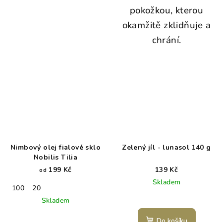
pokožkou, kterou
okamžitě zklidňuje a
chrání.
Nimbový olej fialové sklo
Zelený jíl - lunasol 140 g
Nobilis Tilia
199 Kč
139 Kč
od
Skladem
100
20
Skladem
Do košíku