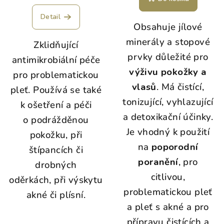
Detail
Obsahuje jílové
minerály a stopové
Zklidňující
prvky důležité pro
antimikrobiální péče
výživu pokožky a
pro problematickou
vlasů
. Má čistící,
pleť. Používá se také
tonizující, vyhlazující
k ošetření a péči
a detoxikační účinky.
o podrážděnou
Je vhodný k použití
pokožku, při
na
poporodní
štípancích či
poranění
, pro
drobných
citlivou,
oděrkách, při výskytu
problematickou pleť
akné či plísní.
a pleť s akné a pro
přípravu čistících a