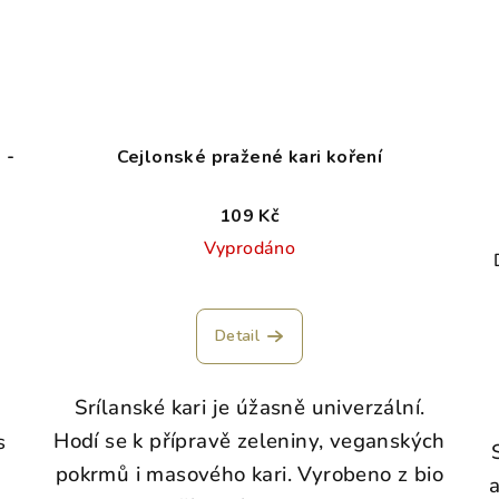
 -
Cejlonské pražené kari koření
109 Kč
Vyprodáno
Detail
Srílanské kari je úžasně univerzální.
Hodí se k přípravě zeleniny, veganských
s
pokrmů i masového kari. Vyrobeno z bio