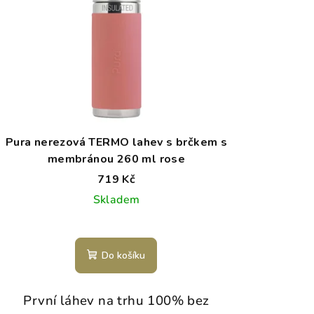
Pura nerezová TERMO lahev s brčkem s
membránou 260 ml rose
719 Kč
Skladem
Do košíku
První láhev na trhu 100% bez