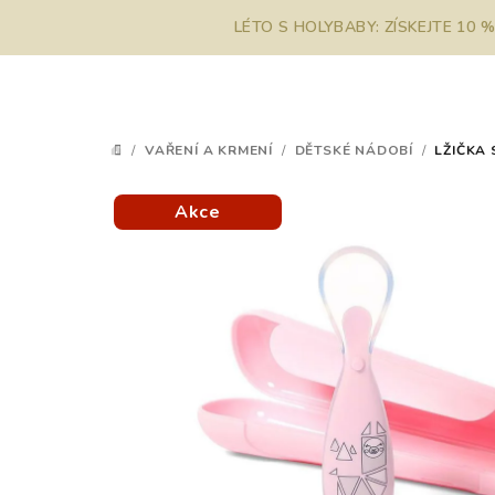
Přejít
LÉTO S HOLYBABY: ZÍSKEJTE 10 
na
obsah
/
VAŘENÍ A KRMENÍ
/
DĚTSKÉ NÁDOBÍ
/
LŽIČKA
DOMŮ
Akce