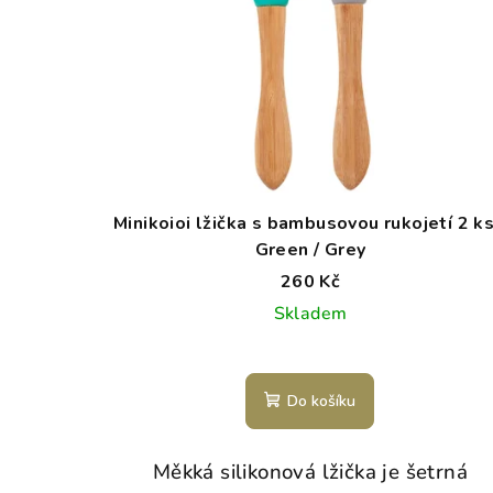
Minikoioi lžička s bambusovou rukojetí 2 ks
Green / Grey
260 Kč
Skladem
Do košíku
Měkká silikonová lžička je šetrná