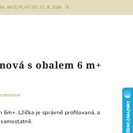
. AKCE PLATÍ DO 31. 8. 2026
onová s obalem 6 m+
hodnocení
m 6m+. Lžička je správně profilovaná, a
t samostatně.