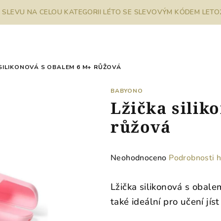
% SLEVU NA CELOU KATEGORII LÉTO SE SLEVOVÝM KÓDEM LETO26
 SILIKONOVÁ S OBALEM 6 M+ RŮŽOVÁ
BABYONO
Lžička silik
růžová
Průměrné
Neohodnoceno
Podrobnosti 
hodnocení
produktu
Lžička silikonová s obale
je
také ideální pro učení jís
0,0
z