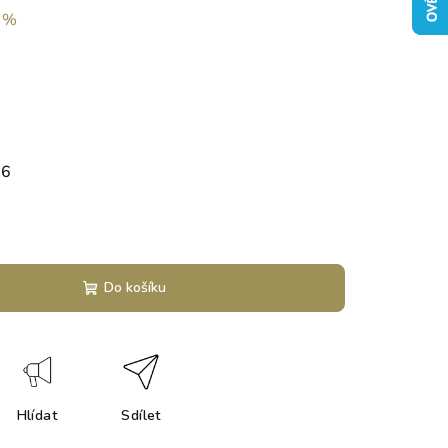
 %
26
Do košíku
Hlídat
Sdílet