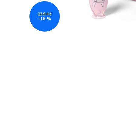
239 Kč
–16 %