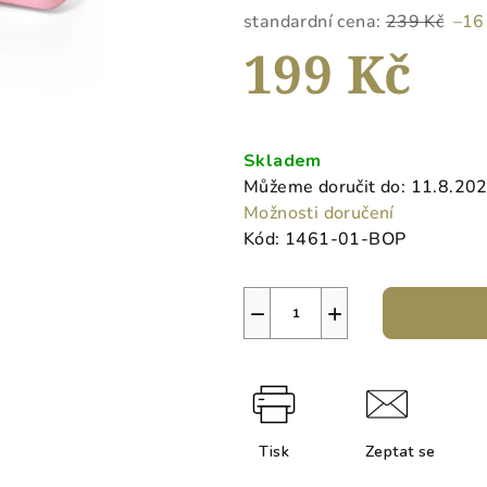
5
standardní cena:
239 Kč
–16
hvězdiček.
199 Kč
Měrná
cena:
Skladem
Můžeme doručit do:
11.8.20
Možnosti doručení
Kód:
1461-01-BOP
−
+
Tisk
Zeptat se