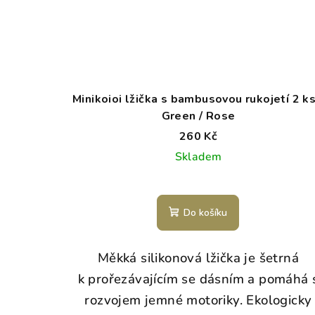
Minikoioi lžička s bambusovou rukojetí 2 ks
Green / Rose
260 Kč
Skladem
Do košíku
Měkká silikonová lžička je šetrná
k prořezávajícím se dásním a p
omáhá 
rozvojem jemné motoriky.
Ekologicky