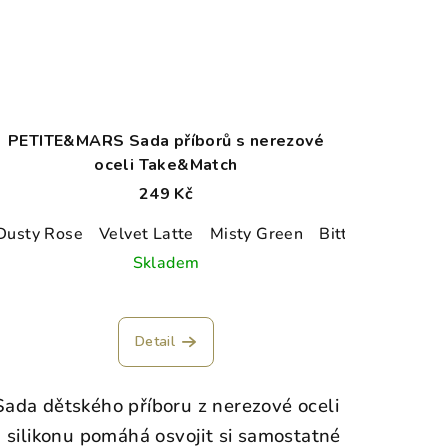
PETITE&MARS Sada příborů s nerezové
oceli Take&Match
249 Kč
Dusty Rose
Velvet Latte
Misty Green
Bitter Cocoa
Fr
Skladem
Detail
Sada dětského příboru z nerezové oceli
a silikonu pomáhá osvojit si samostatné