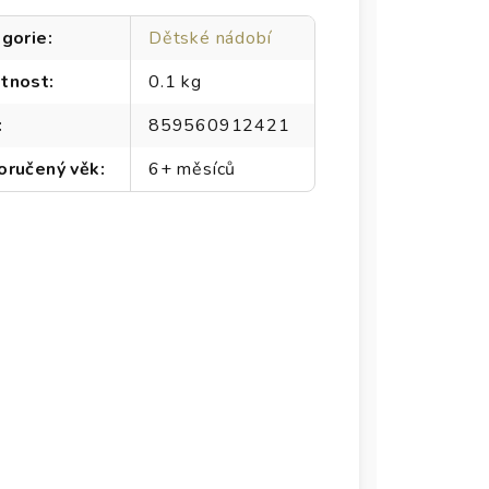
gorie
:
Dětské nádobí
tnost
:
0.1 kg
:
859560912421
oručený věk
:
6+ měsíců