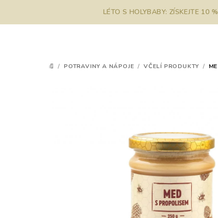
Přejít
LÉTO S HOLYBABY: ZÍSKEJTE 10 
na
obsah
/
POTRAVINY A NÁPOJE
/
VČELÍ PRODUKTY
/
ME
DOMŮ