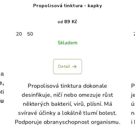
Propolisová tinktura - kapky
89 Kč
od
20
50
Skladem
Detail
 a
e,
Propolisová tinktura dokonale
P
ti
desinfikuje, ničí nebo omezuje růst
j
su
některých bakterií, virů, plísní. Má
ú
svíravé účinky a lokálně tlumí bolest.
n
Podporuje obranyschopnost organismu.
i