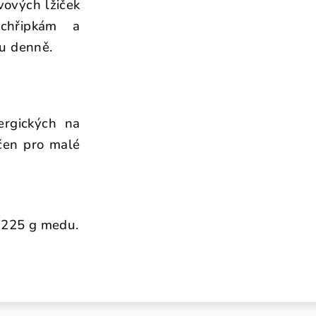
vových lžiček
 chřipkám a
ku denně.
ergických na
rčen pro malé
a 225 g medu.