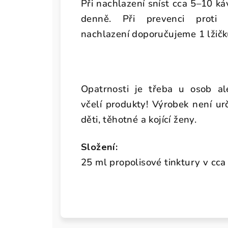
Při nachlazení sníst cca 5–10 ká
denně. Při prevenci proti
nachlazení doporučujeme 1 lžič
Opatrnosti je třeba u osob al
včelí produkty! Výrobek není u
děti, těhotné a kojící ženy.
Složení:
25 ml propolisové tinktury v cc