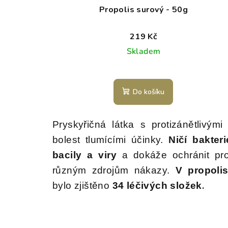
Propolis surový - 50g
219 Kč
Skladem
Do košíku
Pryskyřičná látka s protizánětlivými
bolest tlumícími účinky.
Ničí bakteri
bacily a viry
a dokáže ochránit pro
různým zdrojům nákazy.
V propoli
.
bylo zjištěno
34 léčivých složek