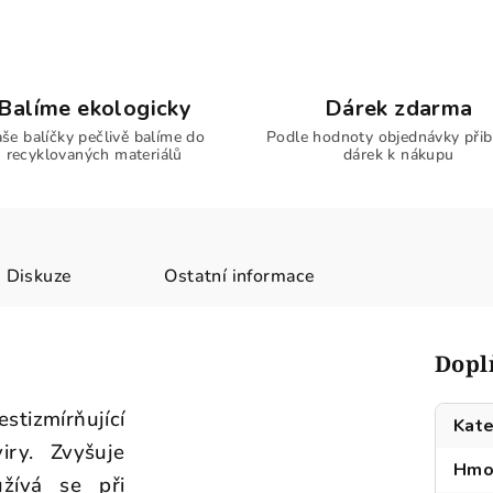
Balíme ekologicky
Dárek zdarma
še balíčky pečlivě balíme do
Podle hodnoty objednávky přib
recyklovaných materiálů
dárek k nákupu
Diskuze
Ostatní informace
Dopl
stizmírňující
Kate
viry. Zvyšuje
Hmo
užívá se při