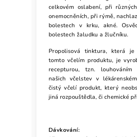
celkovém oslabení, při různých
onemocněních, při rýmě, nachlaz
bolestech v krku, akné. Osvěd
bolestech žaludku a žlučníku.
Propolisová tinktura, která j
tomto včelím produktu, je vyro
recepturou, tzn. louhováním
našich včelstev v lékárenském
čistý včelí produkt, který neo
jiná rozpouštědla, či chemické př
Dávkování: