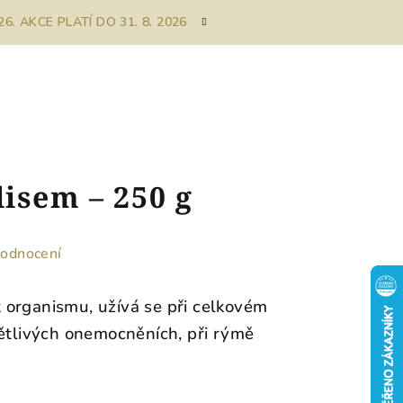
. AKCE PLATÍ DO 31. 8. 2026
isem – 250 g
hodnocení
organismu, užívá se při celkovém
nětlivých onemocněních, při rýmě