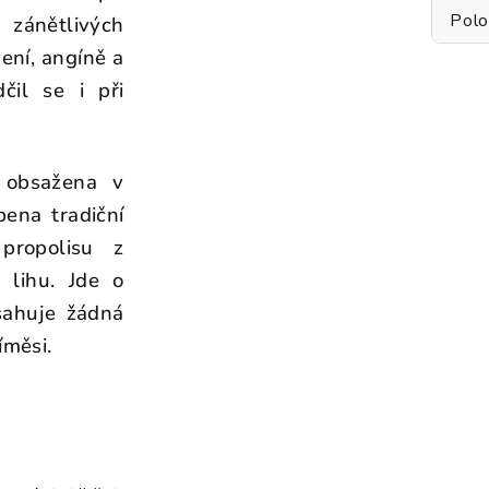
Polo
 zánětlivých
ení, angíně a
čil se i při
e obsažena v
bena tradiční
 propolisu z
 lihu. Jde o
bsahuje žádná
íměsi.