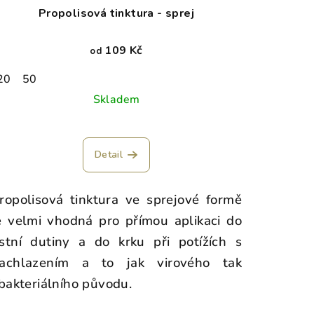
Propolisová tinktura - sprej
109 Kč
od
20
50
Skladem
Průměrné
hodnocení
Detail
produktu
je
5,0
ropolisová tinktura ve sprejové formě
z
e velmi vhodná pro přímou aplikaci do
5
stní dutiny a do krku při potížích s
hvězdiček.
achlazením a to jak virového tak
 bakteriálního původu.