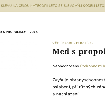
% SLEVU NA CELOU KATEGORII LÉTO SE SLEVOVÝM KÓDEM LETO26
D S PROPOLISEM – 250 G
VČELÍ PRODUKTY KOLÍNEK
Med s propol
Průměrné
Neohodnoceno
Podrobnosti 
hodnocení
produktu
Zvyšuje obranyschopnost 
je
oslabení, při různých zá
0,0
a nachlazení.
z
5