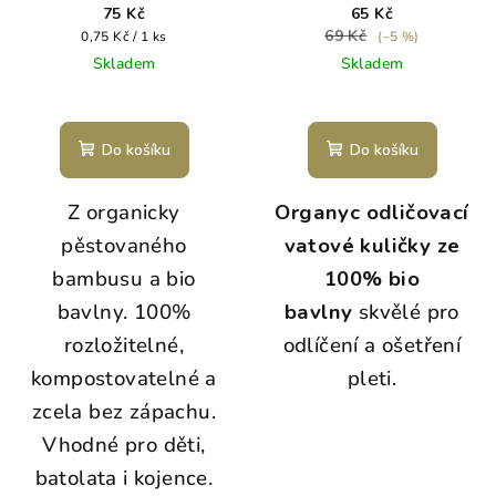
uší s bio bavlnou 55 ks
75 Kč
65 Kč
69 Kč
Měrná
0,75 Kč / 1 ks
(–5 %)
cena:
Skladem
Skladem
Do košíku
Do košíku
Z organicky
Organyc odličovací
pěstovaného
vatové kuličky ze
bambusu a bio
100% bio
bavlny. 100%
bavlny
skvělé pro
rozložitelné,
odlíčení a ošetření
kompostovatelné a
pleti.
zcela bez zápachu.
Vhodné pro děti,
batolata i kojence.