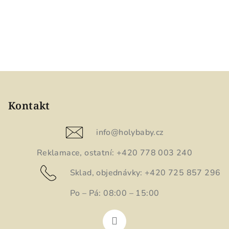
S
í
nové
Z
á
p
Kontakt
a
t
info
@
holybaby.cz
í
Reklamace, ostatní: +420 778 003 240
Sklad, objednávky: +420 725 857 296
Po – Pá: 08:00 – 15:00