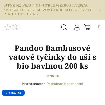
Přejít
LÉTO S HOLYBABY: ZÍSKEJTE 10 % SLEVU NA CELOU
na
KATEGORII LÉTO SE SLEVOVÝM KÓDEM LETO26. AKCE
obsah
PLATÍ DO 31. 8. 2026
Prázdn
Hledat
Přihlášení
Pandoo Bambusové
košík
vatové tyčinky do uší s
bio bavlnou 200 ks
PANDOO
Průměrné
Neohodnoceno
Podrobnosti hodnocení
hodnocení
produktu
Bio bavlna
je
0,0