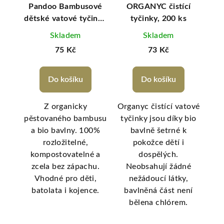
ací
Pandoo Bambusové
ORGANYC čistící
OR
Kia
dětské vatové tyčinky
tyčinky, 200 ks
či
do uší s bio bavlnou
Skladem
Skladem
55 ks
75 Kč
73 Kč
Do košíku
Do košíku
nky
Z organicky
Organyc čistící vatové
Suc
ním
pěstovaného bambusu
tyčinky jsou díky bio
a bio bavlny. 100%
bavlně šetrné k
ba
rozložitelné,
pokožce dětí i
pr
ji
kompostovatelné a
dospělých.
m
zcela bez zápachu.
Neobsahují žádné
Vhodné pro děti,
nežádoucí látky,
a
batolata i kojence.
bavlněná část není
í
bělena chlórem.
hty