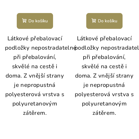
Do košíku
Do košíku
Látkové přebalovací
Látkové přebalovací
podložky nepostradatelné
podložky nepostradate
při přebalování,
při přebalování,
skvělé na cestě i
skvělé na cestě i
doma. Z vnější strany
doma. Z vnější strany
je nepropustná
je nepropustná
polyesterová vrstva s
polyesterová vrstva s
polyuretanovým
polyuretanovým
zátěrem.
zátěrem.