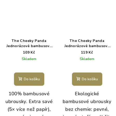
The Cheeky Panda
The Cheeky Panda
Jednorázové bambusové
Jednorázové bambusové
koktejlové skládané
multifunkční suché
109 Kč
119 Kč
ubrousky bílé 2 vrstvé
ubrousky balení 100 ks
Skladem
Skladem
balení 100 ks
Do košíku
Do košíku
100% bambusové
Ekologické
ubrousky. Extra savé
bambusové ubrousky
(5× více než papír),
bez chemie: pevné,