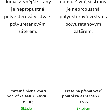
doma. Z vnější strany
doma. Z vnější strany
je nepropustná
je nepropustná
polyesterová vrstva s
polyesterová vrstva s
polyuretanovým
polyuretanovým
zátěrem.
zátěrem.
Pratelná přebalovací
Pratelná přebalovací
podložka XKKO 50x70 -
podložka XKKO 50x70 -
Red Poppies
Mountain Spring
315 Kč
315 Kč
Skladem
Skladem