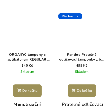
Bio bavlna
ORGANYC tampony s
Pandoo Pratelné
aplikátorem REGULAR,
odličovací tamponky z bio
16ks
bavlny 18 ks s úložným
140 Kč
499 Kč
boxem z bambusu
Skladem
Skladem
Do košíku
Do košíku
Menstruační
Pratelné odličovací