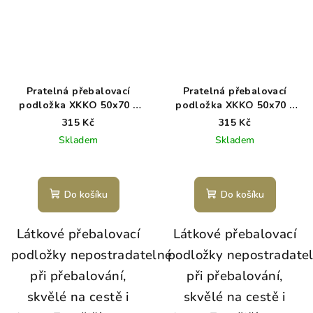
Pratelná přebalovací
Pratelná přebalovací
podložka XKKO 50x70 -
podložka XKKO 50x70 -
Atmosphere
Mesa Rose
315 Kč
315 Kč
Skladem
Skladem
Do košíku
Do košíku
Látkové přebalovací
Látkové přebalovací
podložky nepostradatelné
podložky nepostradate
při přebalování,
při přebalování,
skvělé na cestě i
skvělé na cestě i