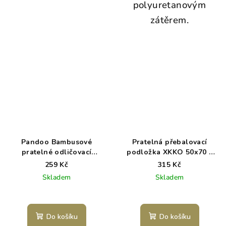
polyuretanovým
zátěrem.
Pandoo Bambusové
Pratelná přebalovací
pratelné odličovací
podložka XKKO 50x70 -
tamponky 10 ks
Honey Mustard
259 Kč
315 Kč
Skladem
Skladem
Do košíku
Do košíku