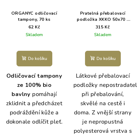
ORGANYC odličovací
Pratelná přebalovací
tampony, 70 ks
podložka XKKO 50x70 -
Dream Catchers
62 Kč
315 Kč
Skladem
Skladem
Do košíku
Do košíku
Odličovací tampony
Látkové přebalovací
ze 100% bio
podložky nepostradate
bavlny
pomáhají
při přebalování,
zklidnit a předcházet
skvělé na cestě i
podráždění kůže a
doma. Z vnější strany
dokonale odlíčit pleť.
je nepropustná
polyesterová vrstva s