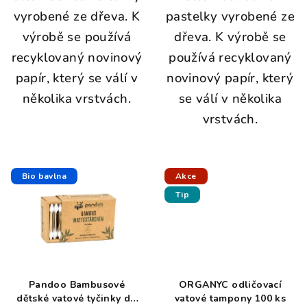
vyrobené ze dřeva. K
pastelky vyrobené ze
výrobě se používá
dřeva. K výrobě se
recyklovaný novinový
používá recyklovaný
papír, který se válí v
novinový papír, který
několika vrstvách.
se válí v několika
vrstvách.
Bio bavlna
Akce
Tip
Pandoo Bambusové
ORGANYC odličovací
dětské vatové tyčinky do
vatové tampony 100 ks