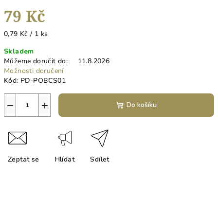
79 Kč
Měrná
0,79 Kč / 1 ks
cena:
Skladem
Můžeme doručit do:
11.8.2026
Možnosti doručení
Kód:
PD-POBCS01
−
+
Do košíku
Zeptat se
Hlídat
Sdílet