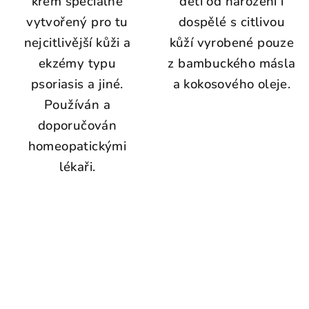
krém speciálně
děti od narození i
vytvořený pro tu
dospělé s citlivou
nejcitlivější kůži a
kůží vyrobené pouze
ekzémy typu
z bambuckého másla
psoriasis a jiné.
a kokosového oleje.
Používán a
doporučován
homeopatickými
lékaři.