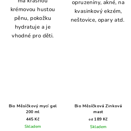
má krásnou
opruzeniny, akné, na
krémovou hustou
kvasinkový ekzém,
pěnu, pokožku
neštovice, opary atd.
hydratuje a je
vhodné pro děti.
Bio Měsíčkový mycí gel
Bio Měsíčková Zinková
200 ml
mast
445 Kč
189 Kč
od
Skladem
Skladem