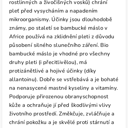
rostlinných a živočišných vosků) chrání
pleť před vysycháním a napadením
mikroorganismy. Účinky jsou dlouhodobě
známy, po staletí se bambucké máslo v
Africe používá na zklidnění pleti z důvodu
působení silného slunečního záření. Bio
bambucké máslo je vhodné pro všechny
druhy pleti (i přecitlivělou), má
protizánětlivé a hojivé účinky (díky
allantoinu). Dobře se vstřebává a je bohaté
na nenasycené mastné kyseliny a vitamíny.
Podporuje přirozenou obranyschopnost
kůže a ochraňuje jí před škodlivými vlivy
životního prostředí. Změkčuje, zvláčňuje a
chrání pokožku a je skvělé proti stárnutí a