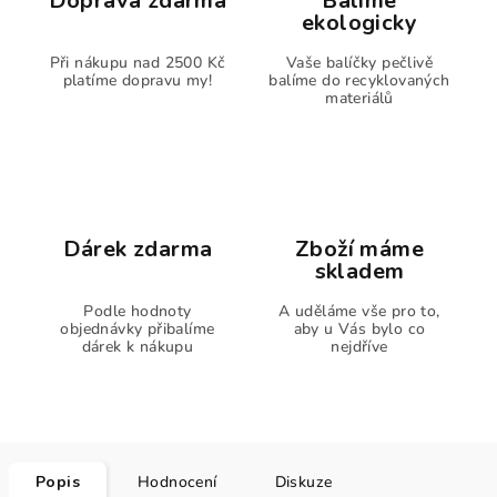
Doprava zdarma
Balíme
ekologicky
Při nákupu nad 2500 Kč
Vaše balíčky pečlivě
platíme dopravu my!
balíme do recyklovaných
materiálů
Dárek zdarma
Zboží máme
skladem
Podle hodnoty
A uděláme vše pro to,
objednávky přibalíme
aby u Vás bylo co
dárek k nákupu
nejdříve
Popis
Hodnocení
Diskuze