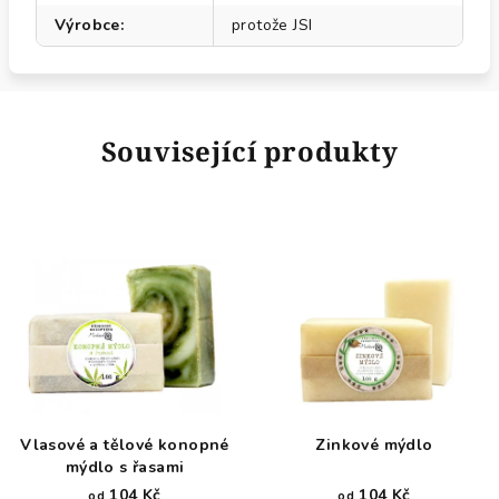
Výrobce
:
protože JSI
Související produkty
Vlasové a tělové konopné
Zinkové mýdlo
mýdlo s řasami
104 Kč
104 Kč
od
od