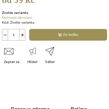
Měrná
Zvolte variantu
cena:
Možnosti doručení
Kód:
Zvolte variantu
−
+
Do košíku
Zeptat se
Hlídat
Sdílet