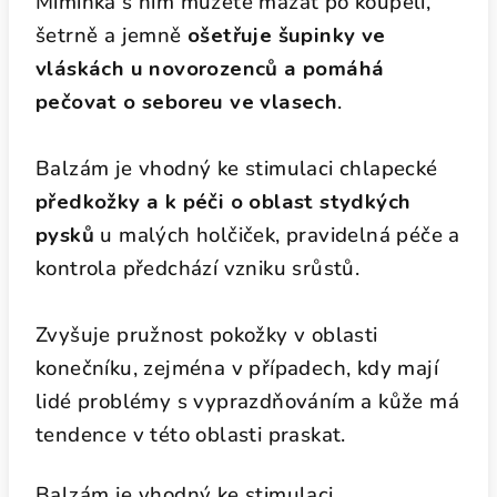
Miminka s ním můžete mazat po koupeli,
šetrně a jemně
ošetřuje šupinky ve
vláskách u novorozenců a pomáhá
pečovat o seboreu ve vlasech
.
Balzám je vhodný ke stimulaci chlapecké
předkožky a k péči o oblast stydkých
pysků
u malých holčiček, pravidelná péče a
kontrola předchází vzniku srůstů.
Zvyšuje pružnost pokožky v oblasti
konečníku, zejména v případech, kdy mají
lidé problémy s vyprazdňováním a kůže má
tendence v této oblasti praskat.
Balzám je vhodný ke s
timulaci