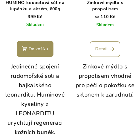
HUMINO koupelová sůl na
Zinkové mýdlo s
lupénku a ekzém, 600g
propolisem
399 Kč
110 Kč
od
Skladem
Skladem
Do košíku
Detail
Jedinečné spojení
Zinkové mýdlo s
rudomořské soli a
propolisem vhodné
bajkalského
pro péči o pokožku se
leonarditu. Huminové
sklonem k zarudnutí.
kyseliny z
LEONARDITU
urychlují regeneraci
kožních buněk.