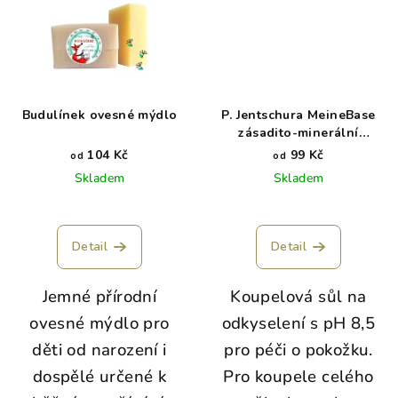
Budulínek ovesné mýdlo
P. Jentschura MeineBase
zásadito-minerální
koupelová sůl
104 Kč
99 Kč
od
od
Skladem
Skladem
Detail
Detail
Jemné přírodní
Koupelová sůl na
ovesné mýdlo pro
odkyselení s pH 8,5
děti od narození i
pro péči o pokožku.
dospělé určené k
Pro koupele celého