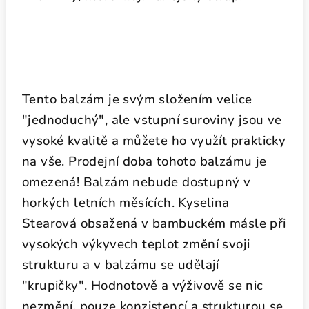
Tento balzám je svým složením velice
"jednoduchý", ale vstupní suroviny jsou ve
vysoké kvalitě a můžete ho využít prakticky
na vše. Prodejní doba tohoto balzámu je
omezená! Balzám nebude dostupný v
horkých letních měsících. Kyselina
Stearová obsažená v bambuckém másle při
vysokých výkyvech teplot změní svoji
strukturu a v balzámu se udělají
"krupičky". Hodnotově a výživově se nic
nezmění, pouze konzistencí a strukturou se