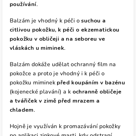
používání
.
Balzám je vhodný k péči o
suchou a
citlivou pokožku, k péči o ekzematickou
pokožku v obličeji a na seboreu ve
vláskách u miminek
.
Balzám dokáže udělat ochranný film na
pokožce a proto je vhodný i k péči o
pokožku miminek
před koupáním v bazénu
(kojenecké plavání) a k
ochranně obličeje
a tvářiček v zimě před mrazem a
chladem
.
Hojně je využíván k promazávání pokožky
po aplikaci zinkové masti, kdy odstraní