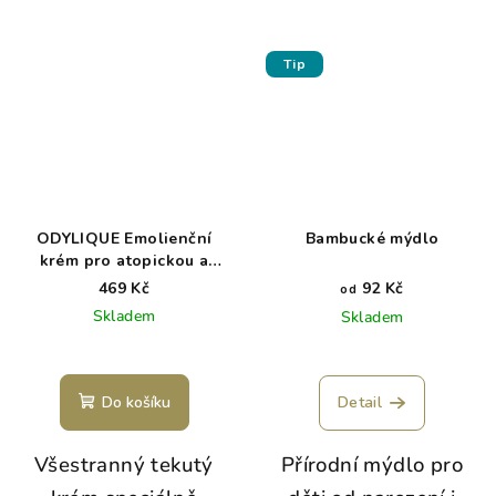
Tip
ODYLIQUE Emolienční
Bambucké mýdlo
krém pro atopickou a
citlivou pokožku - BABY
469 Kč
92 Kč
od
REPAIR
Skladem
Skladem
Do košíku
Detail
Všestranný tekutý
Přírodní mýdlo pro