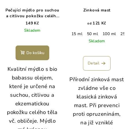
Pečující mýdlo pro suchou
Zinková mast
a citlivou pokožku celého
těla ROBOT velký
149 Kč
121 Kč
od
Skladem
15 ml
50 ml
100 ml
250
Skladem
Do košíku
Detail
Kvalitní mýdlo s bio
babassu olejem,
Přírodní zinková mast
které je určené na
zvládne vše co
suchou, citlivou a
klasická zinková
ekzematickou
mast. Při prevenci
pokožku celého těla
proti opruzeninám,
vč. obličeje. Mýdlo
na již vzniklé