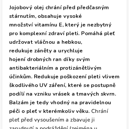
Jojobový olej chrání před předčasným
stárnutím, obsahuje vysoké
množství vitamínu E, který je nezbytný
pro komplexní zdraví pleti. Pomáhá pleť
udržovat vláčnou a hebkou,
redukuje záněty a urychluje
hojení drobných ran díky svým
antibakteriálním a protizánětlivým
účinkům. Redukuje poškození pleti vlivem
škodlivého UV záření, které se postupně
podílí na vzniku vrásek a tmavých skvrn.
Balzám je tedy vhodný na pravidelnou
péči o pleť v kterémkoliv věku.
Chrání
pleť před vysoušením a zbavuje ji
zarudnutí a podráždění (zejména u