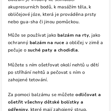
akupresurních bodů, k masážím těla, k
obličejové józe, která je prováděna prsty
nebo gua-sha či jinou pomůckou.
Může se používat jako
balzám na rty
, jako
ochranný
balzám na ruce
a obličej v zimě a
pečuje o
suché paty a chodidla
.
Můžete s ním ošetřovat okolí nehtů u dětí
po stříhání nehtů a pečovat s ním o
zahojené tetování.
Za pomoci balzámu se můžete
odličovat a
ošetřit všechny dětské bolístky a
odřeniny
, které mají zahojený strup.