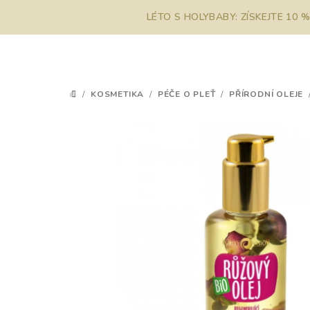
Přejít
LÉTO S HOLYBABY: ZÍSKEJTE 10 
na
obsah
/
KOSMETIKA
/
PÉČE O PLEŤ
/
PŘÍRODNÍ OLEJE
DOMŮ