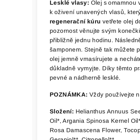
Lesklé vlasy:
Olej s omamnou v
k oživení unavených vlasů, kter
regenerační kúru
vetřete olej 
pozornost věnujte svým konečků
přibližně jednu hodinu. Následn
šamponem. Stejně tak můžete p
olej jemně vmasírujete a nechát
důkladně vymyjte. Díky těmto p
pevné a nádherně lesklé.
POZNÁMKA:
Vždy používejte 
Složení:
Helianthus Annuus See
Oil*, Argania Spinosa Kernel Oi
Rosa Damascena Flower, Tocoph
Geraniol**, Citronellol**.