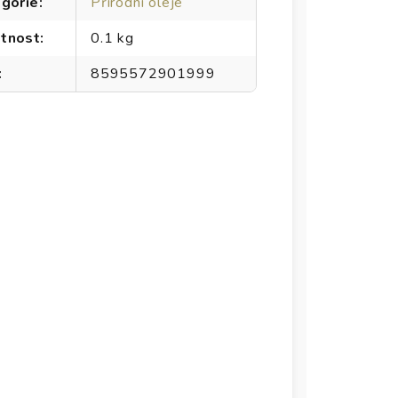
gorie
:
Přírodní oleje
tnost
:
0.1 kg
:
8595572901999