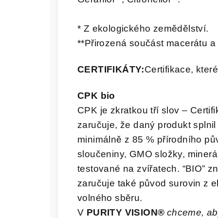
* Z ekologického zemědělství.
**Přirozená součást macerátu a 
CERTIFIKÁTY:
Certifikace, kter
CPK bio
CPK je zkratkou tří slov – Certif
zaručuje, že daný produkt splnil
minimálně z 85 % přírodního pů
sloučeniny, GMO složky, minerál
testované na zvířatech. “BIO” 
zaručuje také původ surovin z e
volného sběru.
V
PURITY VISION®
chceme, ab