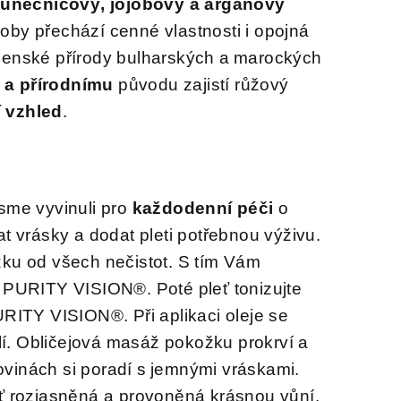
lunečnicový, jojobový a arganový
by přechází cenné vlastnosti i opojná
anenské přírody bulharských a marockých
 a přírodnímu
původu zajistí růžový
í vzhled
.
jsme vyvinuli pro
každodenní péči
o
at vrásky a dodat pleti potřebnou výživu.
žku od všech nečistot. S tím Vám
l
PURITY VISION®. Poté pleť tonizujte
RITY VISION®. Při aplikaci oleje se
kolí. Obličejová masáž pokožku prokrví a
vinách si poradí s jemnými vráskami.
eť rozjasněná a provoněná krásnou vůní.