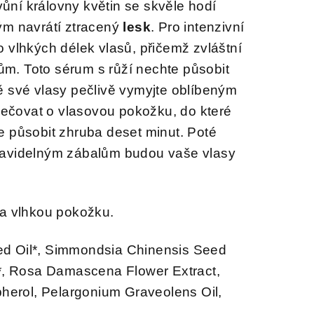
ůní královny květin se skvěle hodí
ým navrátí ztracený
lesk
. Pro intenzivní
do vlhkých délek vlasů, přičemž zvláštní
m. Toto sérum s růží nechte působit
ě své vlasy pečlivě vymyjte oblíbeným
ečovat o vlasovou pokožku, do které
e působit zhruba deset minut. Poté
ravidelným zábalům budou vaše vlasy
na vlhkou pokožku.
d Oil*, Simmondsia Chinensis Seed
l*, Rosa Damascena Flower Extract,
erol, Pelargonium Graveolens Oil,