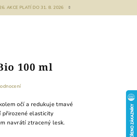
. AKCE PLATÍ DO 31. 8. 2026
Bio 100 ml
hodnocení
 kolem očí a redukuje tmavé
 přirozené elasticity
 navrátí ztracený lesk.