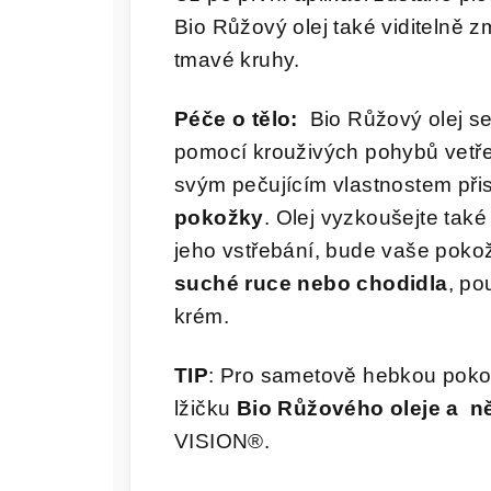
Bio Růžový olej také viditelně z
tmavé kruhy.
Péče o tělo:
Bio Růžový olej se
pomocí krouživých pohybů vetře
svým pečujícím vlastnostem při
pokožky
. Olej vyzkoušejte také
jeho vstřebání, bude vaše pokož
suché ruce nebo chodidla
, po
krém.
TIP
: Pro sametově hebkou pokož
lžičku
Bio Růžového oleje a n
VISION®.