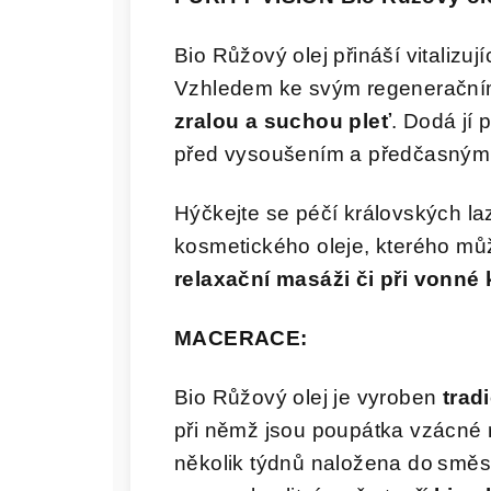
Bio Růžový olej přináší vitalizují
Vzhledem ke svým regeneračním
zralou a suchou pleť
. Dodá jí 
před vysoušením a předčasným 
Hýčkejte se péčí královských la
kosmetického oleje, kterého můž
relaxační masáži či při vonné 
MACERACE:
Bio Růžový olej je vyroben
trad
při němž jsou poupátka vzácné
několik týdnů naložena do směs