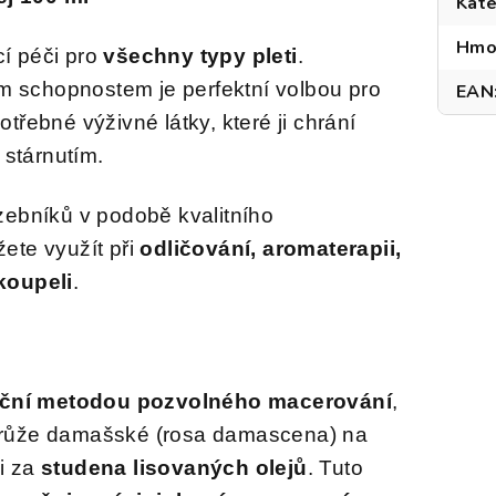
Kate
Hmo
cí péči pro
všechny typy pleti
.
 schopnostem je perfektní volbou pro
EAN
potřebné výživné látky, které ji chrání
stárnutím.
zebníků v podobě kvalitního
ete využít při
odličování, aromaterapii,
koupeli
.
iční metodou pozvolného macerování
,
 růže damašské (rosa damascena) na
i za
studena lisovaných olejů
. Tuto