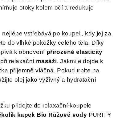
mírňuje otoky kolem očí a redukuje
 nejlépe vstřebává po koupeli, kdy jej za
te do vlhké pokožky celého těla. Díky
spívá k obnovení
přirozené elasticity
 při relaxační
masáži
. Jakmile dojde k
ka příjemně vláčná. Pokud trpíte na
užijte olej jako výživný a hydratační
ku přidejte do relaxační koupele
ěkolik kapek Bio Růžové vody
PURITY