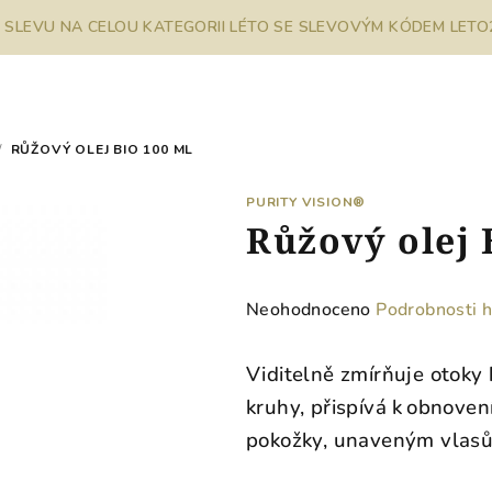
% SLEVU NA CELOU KATEGORII LÉTO SE SLEVOVÝM KÓDEM LETO26
/
RŮŽOVÝ OLEJ BIO 100 ML
PURITY VISION®
Růžový olej 
Průměrné
Neohodnoceno
Podrobnosti 
hodnocení
produktu
Viditelně zmírňuje otoky
je
kruhy, přispívá k obnovení
0,0
pokožky, unaveným vlasům
z
5