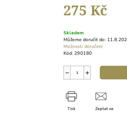
hvězdiček.
275 Kč
Měrná
cena:
Skladem
Můžeme doručit do:
11.8.20
Možnosti doručení
Kód:
290180
−
+
Tisk
Zeptat se