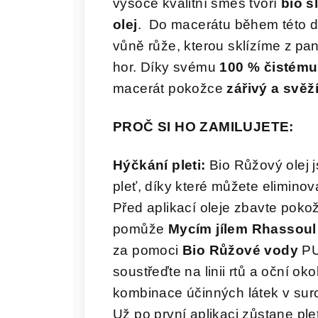
vysoce kvalitní směs tvoří
bio s
olej
. Do macerátu během této do
vůně růže, kterou sklízíme z p
hor. Díky svému
100 % čistému
macerát pokožce
zářivý a svěž
PROČ SI HO ZAMILUJETE:
Hýčkání pleti:
Bio Růžový olej 
pleť, díky které můžete eliminov
Před aplikací oleje zbavte poko
pomůže
Mycím jílem Rhassou
za pomoci
Bio Růžové vody
PU
soustřeďte na linii rtů a oční o
kombinace účinných látek v suro
Už po první aplikaci zůstane pl