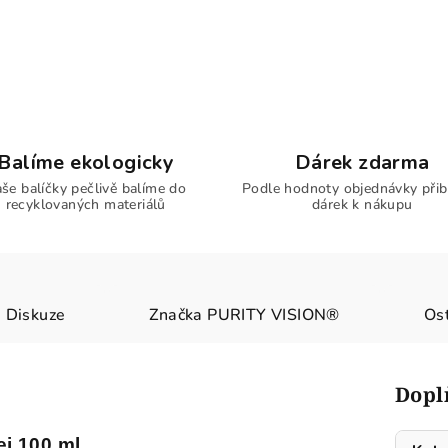
Balíme ekologicky
Dárek zdarma
še balíčky pečlivě balíme do
Podle hodnoty objednávky přib
recyklovaných materiálů
dárek k nákupu
Diskuze
Značka
PURITY VISION®
Ost
Dopl
j 100 ml