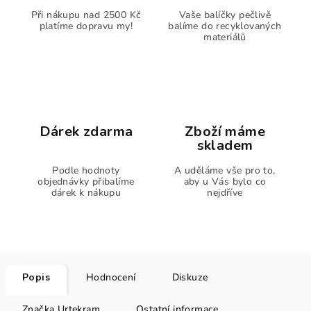
Při nákupu nad 2500 Kč
Vaše balíčky pečlivě
platíme dopravu my!
balíme do recyklovaných
materiálů
Dárek zdarma
Zboží máme
skladem
Podle hodnoty
A uděláme vše pro to,
objednávky přibalíme
aby u Vás bylo co
dárek k nákupu
nejdříve
Popis
Hodnocení
Diskuze
Značka
Urtekram
Ostatní informace