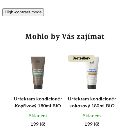
High-contrast mode
Mohlo by Vás zajímat
Bestsellery
onér
Urtekram kondicionér
Urtekram kondicionér
Urt
vý
Kopřivový 180ml BIO
kokosový 180ml BIO
Al
Skladem
Skladem
199 Kč
199 Kč