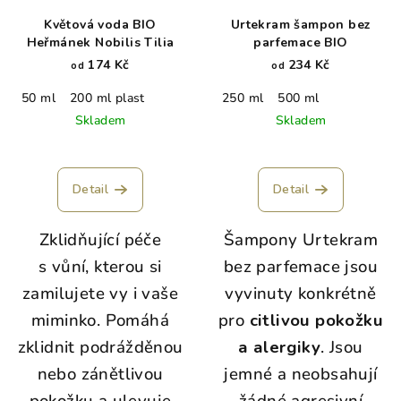
Květová voda BIO
Urtekram šampon bez
Heřmánek Nobilis Tilia
parfemace BIO
174 Kč
234 Kč
od
od
50 ml
200 ml plast
250 ml
500 ml
Skladem
Skladem
Detail
Detail
Zklidňující péče
Šampony Urtekram
s vůní, kterou si
bez parfemace jsou
zamilujete vy i vaše
vyvinuty konkrétně
miminko. Pomáhá
pro
citlivou pokožku
zklidnit podrážděnou
a alergiky
. Jsou
nebo zánětlivou
jemné a neobsahují
pokožku a ulevuje
žádné agresivní