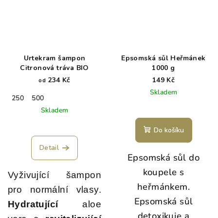
Urtekram šampon
Epsomská sůl Heřmánek
Citronová tráva BIO
1000 g
234 Kč
149 Kč
od
Skladem
250
500
Skladem
Průměrné
Do košíku
hodnocení
produktu
Detail
je
Epsomská sůl do
5,0
koupele s
Vyživující šampon
z
5
heřmánkem.
pro normální vlasy.
hvězdiček.
Epsomská sůl
Hydratující
aloe
detoxikuje a