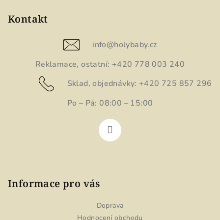
á
p
Kontakt
a
t
info
@
holybaby.cz
í
Reklamace, ostatní: +420 778 003 240
Sklad, objednávky: +420 725 857 296
Po – Pá: 08:00 – 15:00
Informace pro vás
Doprava
Hodnocení obchodu