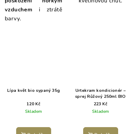
poškození horkým
květinovou chuť.
vzduchem
i ztrátě
barvy.
Lípa květ bio sypaný 35g
Urtekram kondicionér –
sprej Růžový 250ml BIO
120 Kč
223 Kč
Skladem
Skladem