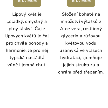
Do košíku
Do košíku
Lipový květ je
Složení bohaté na
„sladký, smyslný a
množství výtažků z
plný lásky“. Čaj z
Aloe vera, rostlinný
lipových květů je čaj
glycerin a růžovou
pro chvíle pohody a
květovou vodu
harmonie. Je pro něj
uzamyká ve vlasech
typická nasládlá
hydrataci, zjemňuje
vůně i jemná chuť.
jejich strukturu a
chrání před třepením.