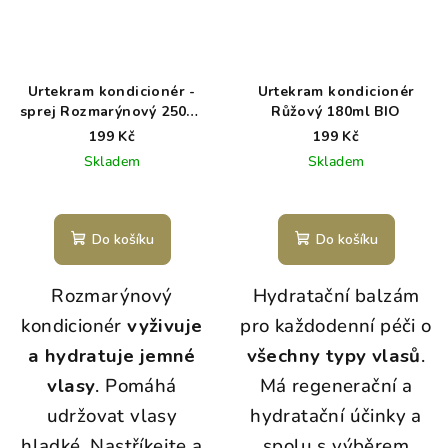
Urtekram kondicionér -
Urtekram kondicionér
sprej Rozmarýnový 250ml
Růžový 180ml BIO
BIO
199 Kč
199 Kč
Skladem
Skladem
Do košíku
Do košíku
Rozmarýnový
Hydratační balzám
kondicionér
vyživuje
pro každodenní péči o
a hydratuje jemné
všechny typy vlasů
.
vlasy
.
Pomáhá
Má regenerační a
udržovat vlasy
hydratační účinky a
hladké. Nastříkejte a
spolu s výběrem