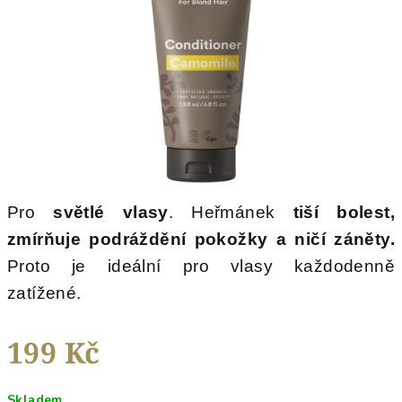
hvězdiček.
Pro
světlé vlasy
. Heřmánek
tiší bolest,
zmírňuje podráždění pokožky a ničí záněty.
Proto je ideální pro vlasy každodenně
zatížené.
199 Kč
Měrná
Skladem