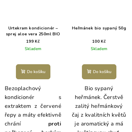
Urtekram kondicionér –
Heřmánek bio sypaný 50g
sprej aloe vera 250ml BIO
199 Kč
100 Kč
Skladem
Skladem
Do košíku
Do košíku
Bezoplachový
Bio sypaný
kondicionér s
heřmánek. Čerstvě
extraktem z červené
zalitý heřmánkový
řepy a máty efektivně
čaj z kvalitních květů
chrání
proti
je aromatický a má