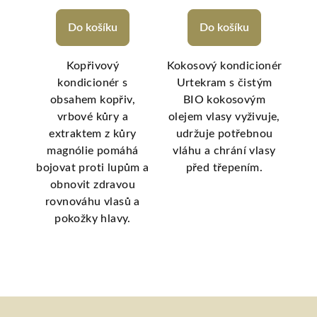
Do košíku
Do košíku
Kopřivový
Kokosový kondicionér
kondicionér s
Urtekram s čistým
kram
obsahem kopřiv,
BIO kokosovým
zkl
rání
vrbové kůry a
olejem vlasy vyživuje,
ou
extraktem z kůry
udržuje potřebnou
o
e je
magnólie pomáhá
vláhu a chrání vlasy
p
ní i
bojovat proti lupům a
před třepením.
ext
obnovit zdravou
ální
rovnováhu vlasů a
pokožky hlavy.
po
Z