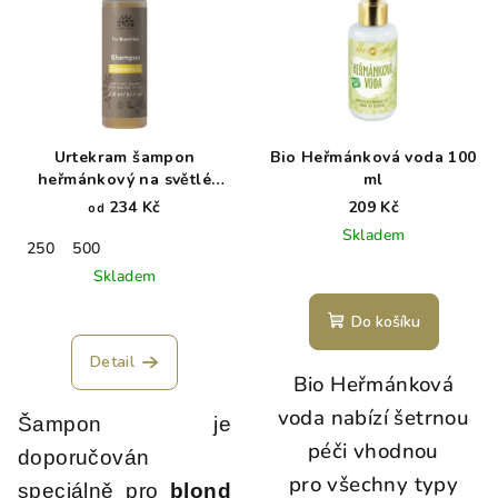
Urtekram šampon
Bio Heřmánková voda 100
heřmánkový na světlé
ml
vlasy BIO
234 Kč
209 Kč
od
Skladem
250
500
Skladem
Do košíku
Detail
Bio Heřmánková
voda nabízí šetrnou
Šampon je
péči vhodnou
doporučován
pro všechny typy
speciálně pro
blond