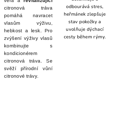
vera a
revitalizující
odbourává stres,
citronová tráva
heřmánek zlepšuje
pomáhá navracet
stav pokožky a
vlasům výživu,
uvolňuje dýchací
hebkost a lesk. Pro
cesty během rýmy.
zvýšení výživy vlasů
kombinujte s
kondicionérem
citronová tráva. Se
svěží přírodní vůní
citronové trávy.