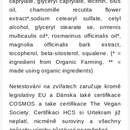
caprylate, glyceryl caprylate, lecithin, olus
oil, chamomille recutita flower
extract*,sodium cetearyl sulfate, cetyl
alcohol, glyceryl stearate se, ormenis
multicaulis oil*, rosmarinus officinalis oil*,
magnolia officinalis bark extract,
tocopherol, beta-sitosterol, squalene. (* =
ingredient from Organic Farming, ** =
made using organic ingredients)
Netestování na zvířatech zaručuje kromě
legislativy EU a Dánska také certifikace
COSMOS a take certifikace The Vegan
Society. Certifikaci HCS si Urtekram již
neplatí, nicméně suroviny a všechny
způsoby výroby zůstávají nezměněné.