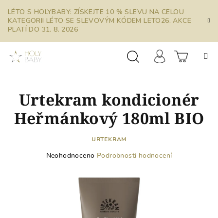
Přejít
LÉTO S HOLYBABY: ZÍSKEJTE 10 % SLEVU NA CELOU
na
KATEGORII LÉTO SE SLEVOVÝM KÓDEM LETO26. AKCE
obsah
PLATÍ DO 31. 8. 2026
Prázdn
Hledat
Přihlášení
Urtekram kondicionér
košík
Heřmánkový 180ml BIO
URTEKRAM
Průměrné
Neohodnoceno
Podrobnosti hodnocení
hodnocení
produktu
je
0,0
z
5