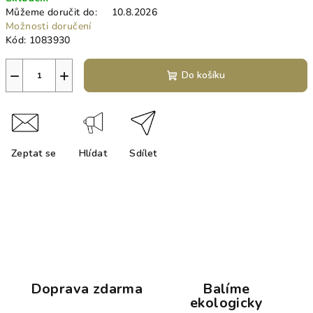
cena:
Můžeme doručit do:
10.8.2026
Možnosti doručení
Kód:
1083930
−
+
Do košíku
Zeptat se
Hlídat
Sdílet
Doprava zdarma
Balíme
ekologicky