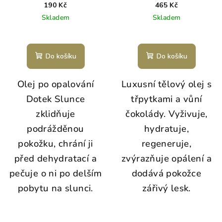
50ml
190 Kč
465 Kč
Skladem
Skladem
Do košíku
Do košíku
Olej po opalování
Luxusní tělový olej s
Dotek Slunce
třpytkami a vůní
zklidňuje
čokolády. Vyživuje,
podrážděnou
hydratuje,
pokožku, chrání ji
regeneruje,
před dehydratací a
zvýrazňuje opálení a
pečuje o ni po delším
dodává pokožce
pobytu na slunci.
zářivý lesk.