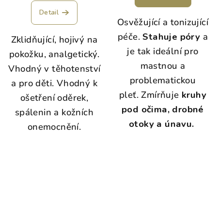
Detail
Osvěžující a tonizující
péče.
Stahuje póry
a
Zklidňující, hojivý na
je tak ideální pro
pokožku, analgetický.
mastnou a
Vhodný v těhotenství
problematickou
a pro děti. Vhodný k
pleť. Zmírňuje
kruhy
ošetření oděrek,
pod očima, drobné
spálenin a kožních
otoky a únavu.
onemocnění.