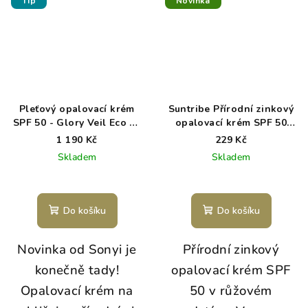
Tip
Novinka
Pleťový opalovací krém
Suntribe Přírodní zinkový
SPF 50 - Glory Veil Eco by
opalovací krém SPF 50
Sonya
pretty pink 15 g
1 190 Kč
229 Kč
Skladem
Skladem
Do košíku
Do košíku
Novinka od Sonyi je
Přírodní zinkový
konečně tady!
opalovací krém SPF
Opalovací krém na
50 v růžovém