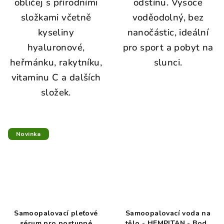
obličej s přírodními
odstínu. Vysoce
složkami včetně
voděodolný, bez
kyseliny
nanočástic, ideální
hyaluronové,
pro sport a pobyt na
heřmánku, rakytníku,
slunci.
vitaminu C a dalších
složek.
Novinka
Samoopalovací pleťové
Samoopalovací voda na
sérum pro postupné
tělo - HEMPITAN - Body