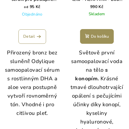
opálení
Tan Water 140ml
95 Kč
990 Kč
od
Skladem
Objednáno
Detail
Do košíku
Přirozený bronz bez
Světově první
slunění! Odylique
samoopalovací voda
samoopalovací sérum
na tělo
s
s rostlinným DHA a
konopím.
Krásné
aloe vera postupně
tmavé dlouhotrvající
vytvoří rovnoměrný
opálení s pečujícími
tón. Vhodné i pro
účinky díky konopí,
citlivou pleť.
kyseliny
hyaluronové,