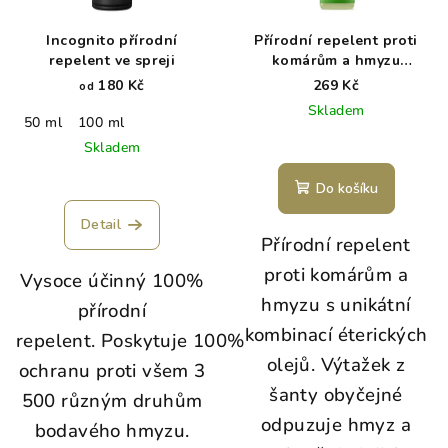
Incognito přírodní
Přírodní repelent proti
repelent ve spreji
komárům a hmyzu
Wooden Spoon 50 ml
180 Kč
269 Kč
od
Skladem
50 ml
100 ml
Skladem
Do košíku
Detail
Přírodní repelent
proti komárům a
Vysoce účinný 100%
hmyzu s unikátní
přírodní
kombinací éterických
repelent. Poskytuje 100%
olejů. Výtažek z
ochranu proti všem 3
šanty obyčejné
500 různým druhům
odpuzuje hmyz a
bodavého hmyzu.