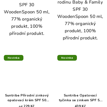
rodinu Baby & Family
SPF 30
SPF 30
WoodenSpoon 50 ml,
WoodenSpoon 50 ml,
77% organický
77% organický
produkt, 100%
produkt, 100%
přírodní produkt.
přírodní produkt.
Novinka
Novinka
Suntribe Přírodní zinkový
Suntribe Opalovací
opalovací krém SPF 50
tyčinka se zinkem SPF 50
tělová
bílá 30 g
229 Kč
439 Kč
od