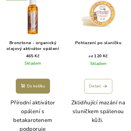
Bronztone - organický
Pohlazení po sluníčku
olejový aktivátor opálení
465 Kč
120 Kč
od
Skladem
Skladem
Do košíku
Detail
Přírodní aktivátor
Zklidňující mazání na
opálení s
sluníčkem spálenou
betakarotenem
kůži.
podporuje