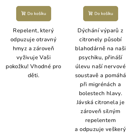
Do košíku
Do košíku
Repelent, který
Dýchání výparů z
odpuzuje otravný
citronely působí
hmyz a zároveň
blahodárně na naši
vyživuje Vaši
psychiku, přináší
pokožku! Vhodné pro
úlevu naší nervové
děti.
soustavě a pomáhá
při migrénách a
bolestech hlavy.
Jávská citronela je
zároveň silným
repelentem
a odpuzuje veškerý