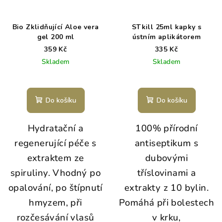
Bio Zklidňující Aloe vera
STkill 25ml kapky s
gel 200 ml
ústním aplikátorem
359 Kč
335 Kč
Skladem
Skladem
Průměrné
Průměrné
hodnocení
hodnocení
produktu
produktu
Do košíku
Do košíku
je
je
5,0
5,0
Hydratační a
1
00% přírodní
z
z
5
5
regenerující péče s
antiseptikum s
hvězdiček.
hvězdiček.
extraktem ze
dubovými
spiruliny. Vhodný
po
tříslovinami a
opalování, po štípnutí
extrakty z 10 bylin.
hmyzem, při
Pomáhá při bolestech
rozčesávání vlasů
v krku,