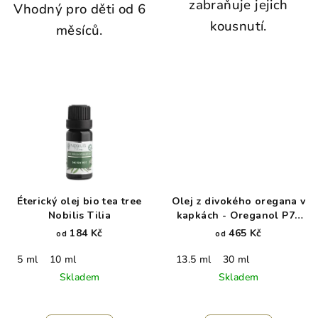
zabraňuje jejich
Vhodný pro děti od 6
kousnutí.
měsíců.
Éterický olej bio tea tree
Olej z divokého oregana v
Nobilis Tilia
kapkách - Oreganol P73
Original Strength
184 Kč
465 Kč
od
od
5 ml
10 ml
13.5 ml
30 ml
Skladem
Skladem