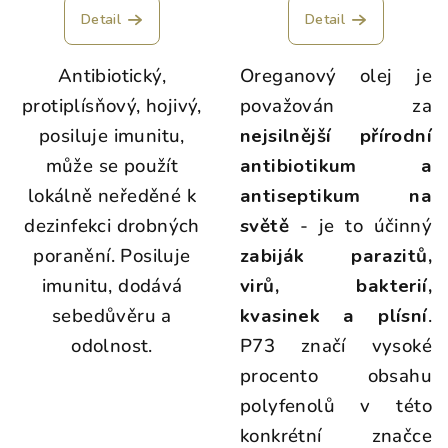
Detail
Detail
Antibiotický,
Oreganový olej je
protiplísňový, hojivý,
považován za
posiluje imunitu,
nejsilnější přírodní
může se použít
antibiotikum a
lokálně neředěné k
antiseptikum na
dezinfekci drobných
světě
- je to účinný
poranění. Posiluje
zabiják parazitů,
imunitu, dodává
virů, bakterií,
sebedůvěru a
kvasinek a plísní
.
odolnost.
P73 značí vysoké
procento obsahu
polyfenolů v této
konkrétní značce