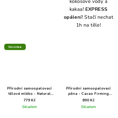
kokosové vody a
kakaa!
EXPRESS
opálení
! Stačí nechat
1h na těle!
Novinka
Přírodní samoopalovací
Přírodní samoopalovací
tělové mléko - Natural
pěna - Cacao Firming
Glow
Mousse
779 Kč
890 Kč
Skladem
Skladem