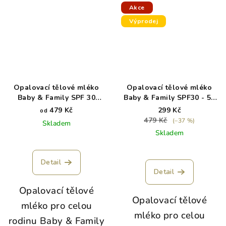
Akce
Výprodej
Opalovací tělové mléko
Opalovací tělové mléko
Baby & Family SPF 30
Baby & Family SPF30 - 50
WoodenSpoon
ml - exp. 5/26
479 Kč
299 Kč
od
479 Kč
(–37 %)
Skladem
Skladem
Detail
Detail
Opalovací tělové
Opalovací tělové
mléko pro celou
mléko pro celou
rodinu Baby & Family