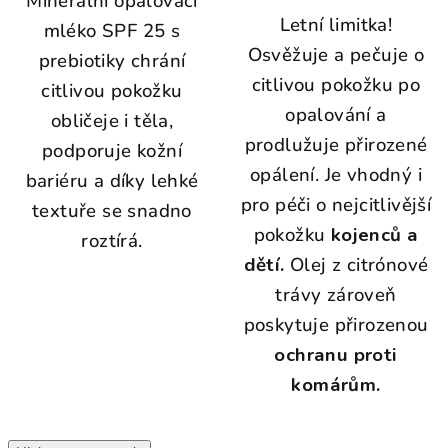
Minerální opalovací
Letní limitka!
mléko SPF 25 s
Osvěžuje a pečuje o
prebiotiky chrání
citlivou pokožku po
citlivou pokožku
opalování a
obličeje i těla,
prodlužuje přirozené
podporuje kožní
opálení.
Je vhodný i
bariéru a díky lehké
pro péči o nejcitlivější
textuře se snadno
pokožku
kojenců a
roztírá.
dětí.
Olej z citrónové
trávy zároveň
poskytuje přirozenou
ochranu proti
komárům.