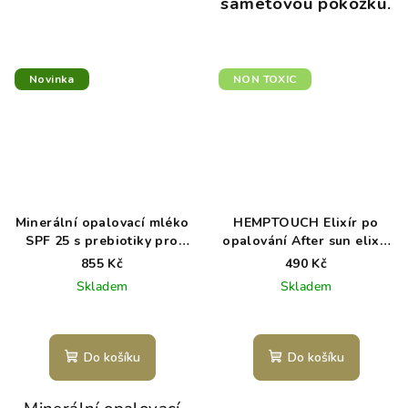
sametovou pokožku
.
Novinka
NON TOXIC
Minerální opalovací mléko
HEMPTOUCH Elixír po
SPF 25 s prebiotiky pro
opalování After sun elixir
citlivou pokožku
100 ml
855 Kč
490 Kč
Skladem
Skladem
Do košíku
Do košíku