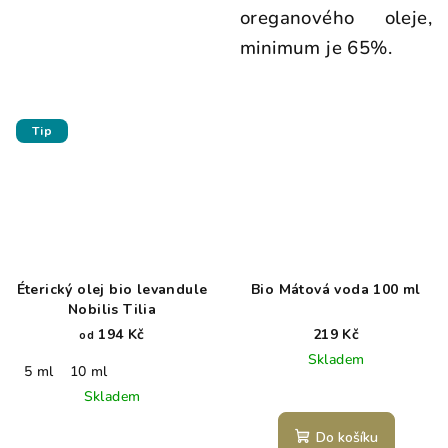
oreganového oleje,
minimum je 65%.
Tip
Éterický olej bio levandule
Bio Mátová voda 100 ml
Nobilis Tilia
194 Kč
219 Kč
od
Skladem
5 ml
10 ml
Skladem
Do košíku