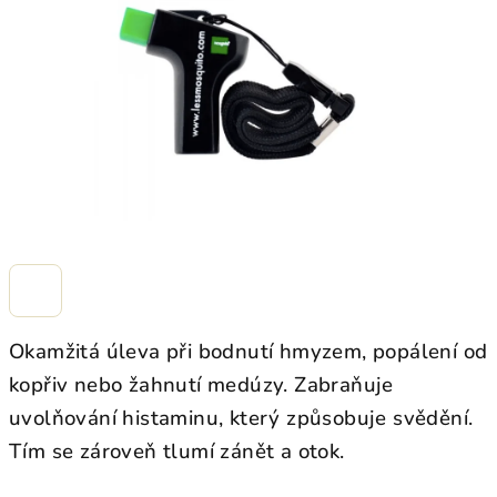
hvězdiček.
Okamžitá úleva při bodnutí hmyzem,
popálení od
kopřiv nebo žahnutí medúzy. Zabraňuje
uvolňování histaminu, který způsobuje svědění.
Tím se zároveň tlumí zánět a otok.