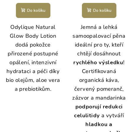
Do košíku
Do košíku
Odylique Natural
Jemná a lehká
Glow Body Lotion
samoopalovací pěna
dodá pokožce
ideální pro ty, kteří
přirozené postupné
chtějí dosáhnout
opálení, intenzivní
rychlého výsledku
!
hydrataci a péči díky
Certifikovaná
bio olejům, aloe vera
organická káva,
a prebiotikům.
červený pomeranč,
zázvor a mandarinka
podporují redukci
celulitidy
a vytváří
hladkou a