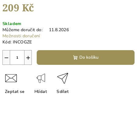
209 Kč
Měrná
Skladem
cena:
Můžeme doručit do:
11.8.2026
Možnosti doručení
Kód:
INCOGZE
−
+
Do košíku
Zeptat se
Hlídat
Sdílet