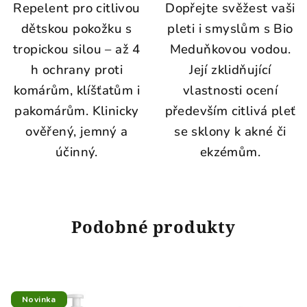
Repelent pro citlivou
Dopřejte svěžest vaši
dětskou pokožku s
pleti i smyslům s Bio
tropickou silou – až 4
Meduňkovou vodou.
h ochrany proti
Její zklidňující
komárům, klíšťatům i
vlastnosti ocení
pakomárům. Klinicky
především citlivá pleť
ověřený, jemný a
se sklony k akné či
účinný.
ekzémům.
Podobné produkty
Novinka