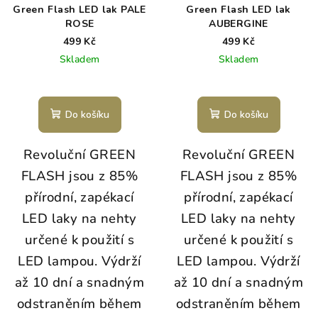
Green Flash LED lak PALE
Green Flash LED lak
ROSE
AUBERGINE
499 Kč
499 Kč
Skladem
Skladem
Do košíku
Do košíku
Revoluční GREEN
Revoluční GREEN
FLASH jsou z 85%
FLASH jsou z 85%
přírodní, zapékací
přírodní, zapékací
LED laky na nehty
LED laky na nehty
určené k použití s
určené k použití s
LED lampou. Výdrží
LED lampou. Výdrží
až 10 dní a snadným
až 10 dní a snadným
odstraněním během
odstraněním během