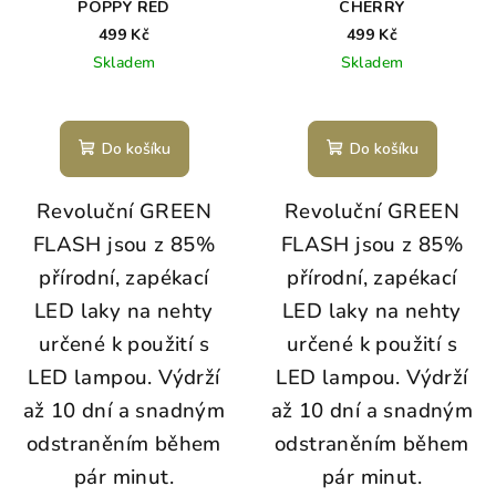
POPPY RED
CHERRY
499 Kč
499 Kč
Skladem
Skladem
Do košíku
Do košíku
Revoluční GREEN
Revoluční GREEN
FLASH jsou z 85%
FLASH jsou z 85%
přírodní, zapékací
přírodní, zapékací
LED laky na nehty
LED laky na nehty
určené k použití s
určené k použití s
LED lampou. Výdrží
LED lampou. Výdrží
až 10 dní a snadným
až 10 dní a snadným
odstraněním během
odstraněním během
pár minut.
pár minut.