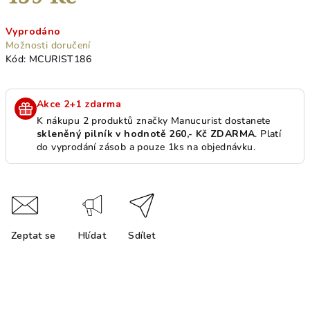
Měrná
Vyprodáno
cena:
Možnosti doručení
Kód:
MCURIST186
Akce 2+1 zdarma
K nákupu 2 produktů značky Manucurist dostanete
skleněný pilník v hodnotě 260,- Kč ZDARMA
. Platí
do vyprodání zásob a pouze 1ks na objednávku.
Zeptat se
Hlídat
Sdílet