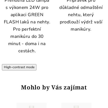
Přenosná LED lampa
Přípravek pro
s výkonem 24W pro
důkladné odmaštění
aplikaci GREEN
nehtu, který
FLASH laků na nehty.
prodlouží výdrž vaší
Pro perfektní
manikúry.
manikúru do 30
minut - doma i na
cestách.
High-contrast mode
Mohlo by Vás zajímat