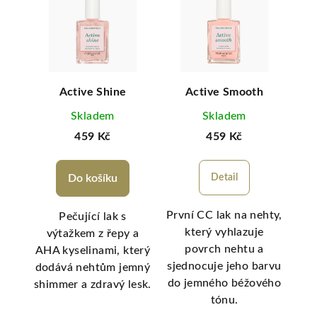
 TOP
Active Shine
Active Smooth
Skladem
Skladem
459 Kč
459 Kč
Do košíku
Detail
První CC lak na nehty,
Pečující lak s
který vyhlazuje
ři
výtažkem z řepy a
vý
povrch nehtu a
ů.
AHA kyselinami, který
A
sjednocuje jeho barvu
%
dodává nehtům jemný
do jemného béžového
encí
shimmer a zdravý lesk.
neu
tónu.
 s
a