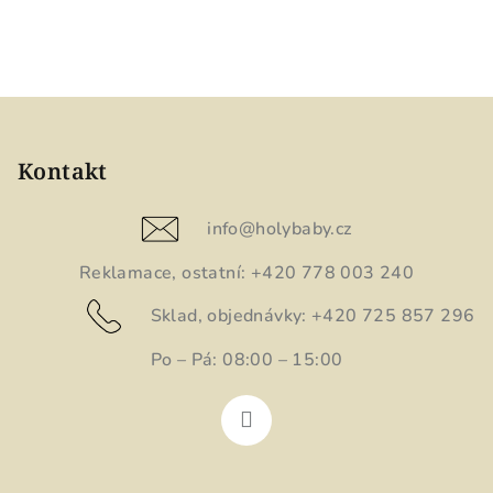
Z
á
p
Kontakt
a
t
info
@
holybaby.cz
í
Reklamace, ostatní: +420 778 003 240
Sklad, objednávky: +420 725 857 296
Po – Pá: 08:00 – 15:00