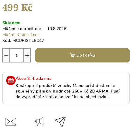
499 Kč
Měrná
Skladem
cena:
Můžeme doručit do:
10.8.2026
Možnosti doručení
Kód:
MCURISTLED17
−
+
Do košíku
Akce 2+1 zdarma
K nákupu 2 produktů značky Manucurist dostanete
skleněný pilník v hodnotě 260,- Kč ZDARMA
. Platí
do vyprodání zásob a pouze 1ks na objednávku.