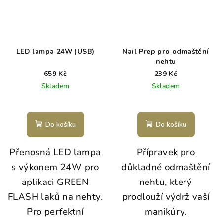
LED lampa 24W (USB)
Nail Prep pro odmaštění
nehtu
659 Kč
239 Kč
Skladem
Skladem
Do košíku
Do košíku
Přenosná LED lampa
Přípravek pro
s výkonem 24W pro
důkladné odmaštění
aplikaci GREEN
nehtu, který
FLASH laků na nehty.
prodlouží výdrž vaší
Pro perfektní
manikúry.