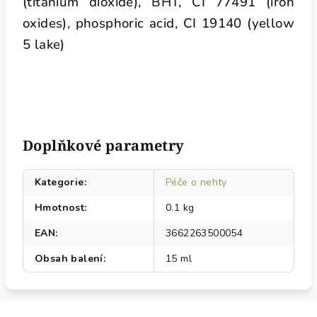
(titanium dioxide), BHT, CI 77491 (iron
oxides), phosphoric acid, CI 19140 (yellow
5 lake)
Doplňkové parametry
Kategorie
:
Péče o nehty
Hmotnost
:
0.1 kg
EAN
:
3662263500054
Obsah balení
:
15 ml