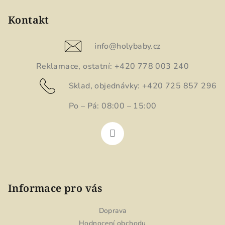
á
p
Kontakt
a
t
info
@
holybaby.cz
í
Reklamace, ostatní: +420 778 003 240
Sklad, objednávky: +420 725 857 296
Po – Pá: 08:00 – 15:00
Informace pro vás
Doprava
Hodnocení obchodu