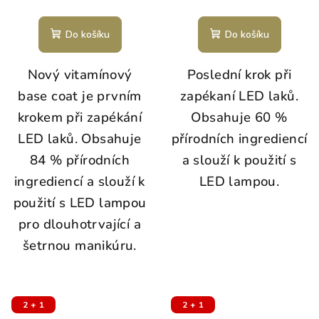
Do košíku
Do košíku
Nový vitamínový
Poslední krok při
base coat je prvním
zapékaní LED laků.
krokem při zapékání
Obsahuje 60 %
LED laků. Obsahuje
přírodních ingrediencí
84 % přírodních
a slouží k použití s
ingrediencí a slouží k
LED lampou.
použití s LED lampou
pro dlouhotrvající a
šetrnou manikúru.
2 + 1
2 + 1