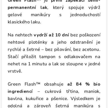
Green Flash™
je
první zapékací semi-
permanentní lak
, který spojuje výdrž
gelové manikúry s jednoduchostí
klasického laku.
Na nehtech
vydrží až 10 dní
bez poškození
nehtové ploténky a jeho odstranění je
rychlé a šetrné – bez pilování, bez acetonu.
Stačí přiložit tampon s odlakovačem na
nehet na 1 minutu a lak se sloupne v jedné
vrstvě.
Green Flash™ obsahuje
až 84 % bio
ingrediencí
–
cukrová třtina, maniok,
bavlna, kukuřice a pšenice. Výsledkem je
odolná a zároveň šetrná manikúra s