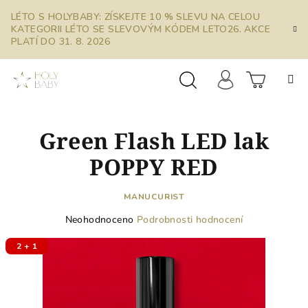
Přejít
LÉTO S HOLYBABY: ZÍSKEJTE 10 % SLEVU NA CELOU
na
KATEGORII LÉTO SE SLEVOVÝM KÓDEM LETO26. AKCE
obsah
PLATÍ DO 31. 8. 2026
Prázdn
Hledat
Přihlášení
Green Flash LED lak
košík
POPPY RED
MANUCURIST
Průměrné
Neohodnoceno
Podrobnosti hodnocení
hodnocení
produktu
2 + 1
je
0,0
z
5