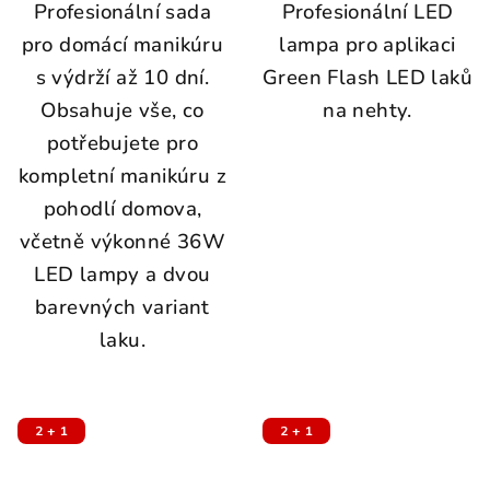
Profesionální sada
Profesionální LED
pro domácí manikúru
lampa pro aplikaci
s výdrží až 10 dní.
Green Flash LED laků
Obsahuje vše, co
na nehty.
potřebujete pro
kompletní manikúru z
pohodlí domova,
včetně výkonné 36W
LED lampy a dvou
barevných variant
laku.
2 + 1
2 + 1