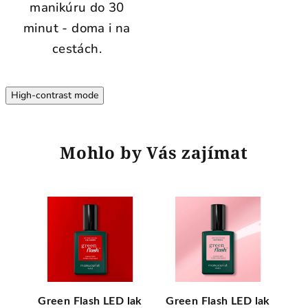
manikúru do 30
minut - doma i na
cestách.
High-contrast mode
Mohlo by Vás zajímat
lak
Green Flash LED lak
Green Flash LED lak
Gre