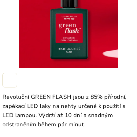
hvězdiček.
Revoluční GREEN FLASH jsou z 85% přírodní,
zapékací LED laky na nehty určené k použití s
LED lampou. Výdrží až 10 dní a snadným
odstraněním během pár minut.