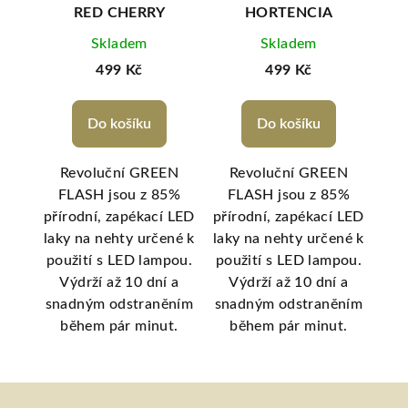
RED CHERRY
HORTENCIA
Skladem
Skladem
499 Kč
499 Kč
Do košíku
Do košíku
EN
Revoluční GREEN
Revoluční GREEN
P
5%
FLASH jsou z 85%
FLASH jsou z 85%
z
 LED
přírodní, zapékací LED
přírodní, zapékací LED
né k
laky na nehty určené k
laky na nehty určené k
pří
pou.
použití s LED lampou.
použití s LED lampou.
a
 a
Výdrží až 10 dní a
Výdrží až 10 dní a
ěním
snadným odstraněním
snadným odstraněním
t.
během pár minut.
během pár minut.
Z