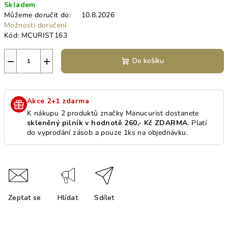
Skladem
cena:
Můžeme doručit do:
10.8.2026
Možnosti doručení
Kód:
MCURIST163
−
+
Do košíku
Akce 2+1 zdarma
K nákupu 2 produktů značky Manucurist dostanete
skleněný pilník v hodnotě 260,- Kč ZDARMA
. Platí
do vyprodání zásob a pouze 1ks na objednávku.
Zeptat se
Hlídat
Sdílet