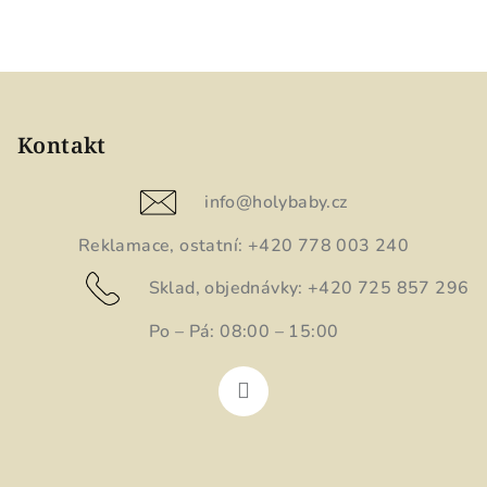
u.
Z
á
p
Kontakt
a
t
info
@
holybaby.cz
í
Reklamace, ostatní: +420 778 003 240
Sklad, objednávky: +420 725 857 296
Po – Pá: 08:00 – 15:00