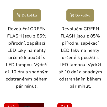
Do košíku
Do košíku
Revoluční GREEN
Revoluční GREEN
FLASH jsou z 85%
FLASH jsou z 85%
přírodní, zapékací
přírodní, zapékací
LED laky na nehty
LED laky na nehty
určené k použití s
určené k použití s
LED lampou. Výdrží
LED lampou. Výdrží
až 10 dní a snadným
až 10 dní a snadným
odstraněním během
odstraněním během
pár minut.
pár minut.
2 + 1
2 + 1