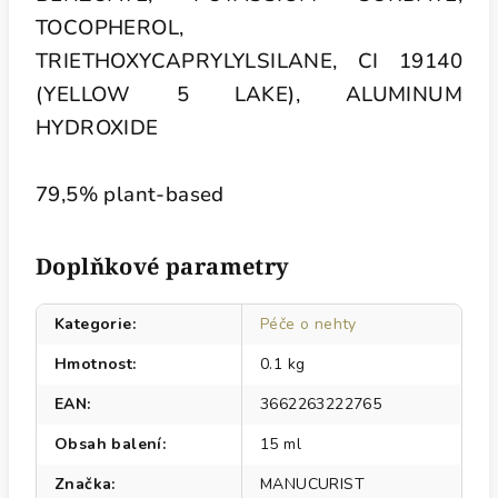
TOCOPHEROL,
TRIETHOXYCAPRYLYLSILANE, CI 19140
(YELLOW 5 LAKE), ALUMINUM
HYDROXIDE
79,5% plant-based
Doplňkové parametry
Kategorie
:
Péče o nehty
Hmotnost
:
0.1 kg
EAN
:
3662263222765
Obsah balení
:
15 ml
Značka
:
MANUCURIST