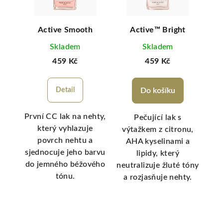
Base
Active Smooth
Active™ Bright
Skladem
Skladem
459 Kč
459 Kč
Detail
Do košíku
První CC lak na nehty,
Pečující lak s
který vyhlazuje
base
výtažkem z citronu,
povrch nehtu a
okem
AHA kyselinami a
výt
sjednocuje jeho barvu
aků.
lipidy, který
AHA
do jemného béžového
%
neutralizuje žluté tóny
z
tónu.
encí
a rozjasňuje nehty.
b
 s
o
a