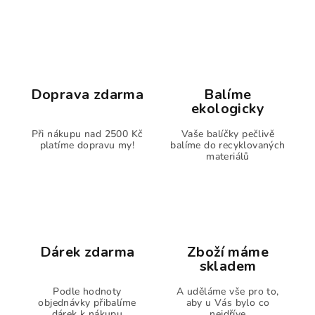
Doprava zdarma
Balíme
ekologicky
Při nákupu nad 2500 Kč
Vaše balíčky pečlivě
platíme dopravu my!
balíme do recyklovaných
materiálů
Dárek zdarma
Zboží máme
skladem
Podle hodnoty
A uděláme vše pro to,
objednávky přibalíme
aby u Vás bylo co
dárek k nákupu
nejdříve