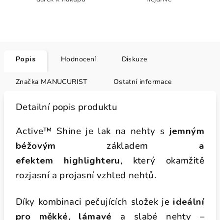
Popis
Hodnocení
Diskuze
Značka
MANUCURIST
Ostatní informace
Detailní popis produktu
Active™ Shine je lak na nehty s
jemným
béžovým
základem
a
efektem
highlighteru
, který okamžitě
rozjasní a projasní vzhled nehtů.
Díky kombinaci pečujících složek je
ideální
pro měkké
,
lámavé
a slabé nehty –