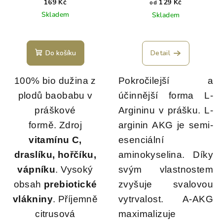
169 Kč
129 Kč
od
Skladem
Skladem
Do košíku
Detail
100% bio dužina z
Pokročilejší a
plodů baobabu v
účinnější forma L-
práškové
Argininu v prášku. L-
formě.
Zdroj
arginin AKG je semi-
vitamínu C,
esenciální
draslíku, hořčíku,
aminokyselina. Díky
vápníku
.
Vysoký
svým vlastnostem
obsah
prebiotické
zvyšuje svalovou
vlákniny
.
Příjemně
vytrvalost. A-AKG
citrusová
maximalizuje