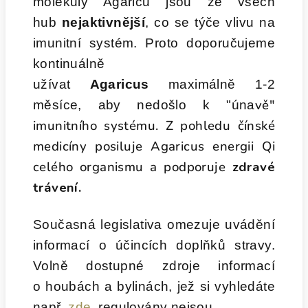
molekuly Agaricu jsou ze všech
hub
nejaktivnější
, co se týče vlivu na
imunitní systém. Proto doporučujeme
kontinuálně
užívat
Agaricus
maximálně 1-2
vě"
měsíce, aby nedošlo k "úna
imunitního systému. Z pohledu čínské
medicíny posiluje Agaricus energii Qi
celého organismu a podporuje
zdravé
trávení.
Současná legislativa omezuje uvádění
informací o účincích doplňků stravy.
Volně dostupné zdroje informací
o houbách a bylinách, jež si vyhledáte
např.
zde
, regulovány nejsou.