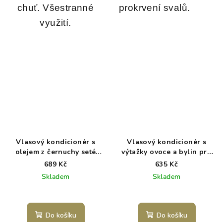
chuť.
Všestranné
prokrvení svalů.
využití.
Vlasový kondicionér s
Vlasový kondicionér s
olejem z černuchy seté
výtažky ovoce a bylin pro
pro normální až suché
normální až mastné vlasy
689 Kč
635 Kč
vlasy NAHS
NAHS
Skladem
Skladem
Průměrné
hodnocení
produktu
Do košíku
Do košíku