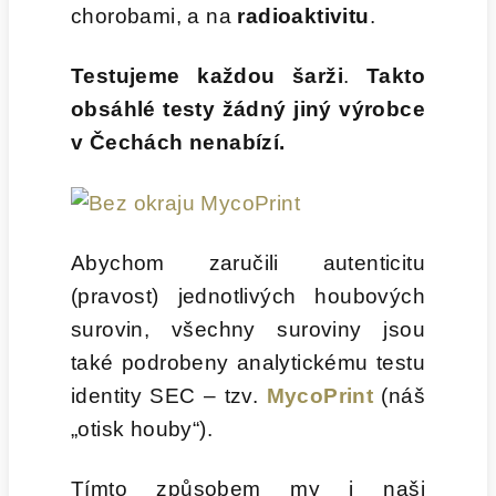
chorobami, a na
radioaktivitu
.
Testujeme každou šarži
.
Takto
obsáhlé testy žádný jiný výrobce
v Čechách nenabízí.
Abychom zaručili autenticitu
(pravost) jednotlivých houbových
surovin, všechny suroviny jsou
také podrobeny analytickému testu
identity SEC – tzv.
MycoPrint
(náš
„otisk houby“).
Tímto způsobem my i naši