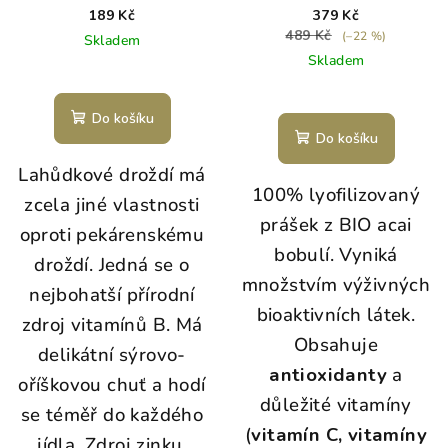
12) BIO 120 g
189 Kč
379 Kč
489 Kč
(–22 %)
Skladem
Skladem
Do košíku
Do košíku
Lahůdkové droždí má
100% lyofilizovaný
zcela jiné vlastnosti
prášek z BIO acai
oproti pekárenskému
bobulí. Vyniká
droždí. Jedná se o
množstvím výživných
nejbohatší přírodní
bioaktivních látek.
zdroj vitamínů B. Má
Obsahuje
delikátní sýrovo-
antioxidanty
a
oříškovou chuť a hodí
důležité vitamíny
se téměř do každého
(
vitamín C, vitamíny
jídla. Zdroj zinku,