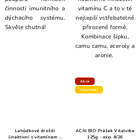
činnosti imunitního a
vitamínu C a to v té
dýchacího systému.
nejlepší vstřebatelné
Skvěle chutná!
přirozené formě.
Kombinace šípku,
camu camu, aceroly a
aronie.
Akce
Výprodej
Lahůdkové droždí
ACAI BIO Prášek Vitalvibe
(inaktivní s vitamínem B
125g - exp. 4/26