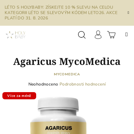
Přejít
LÉTO S HOLYBABY: ZÍSKEJTE 10 % SLEVU NA CELOU
na
KATEGORII LÉTO SE SLEVOVÝM KÓDEM LETO26. AKCE
obsah
PLATÍ DO 31. 8. 2026
Prázdn
Hledat
Přihlášení
Agaricus MycoMedica
košík
MYCOMEDICA
Průměrné
Neohodnoceno
Podrobnosti hodnocení
hodnocení
produktu
Více za méně
je
0,0
z
5
hvězdiček.