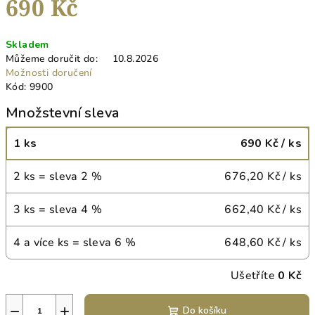
690 Kč
Měrná
Skladem
cena:
Můžeme doručit do:
10.8.2026
Možnosti doručení
Kód:
9900
Množstevní sleva
1 ks
690 Kč
/ ks
2 ks = sleva 2 %
676,20 Kč
/ ks
3 ks = sleva 4 %
662,40 Kč
/ ks
4 a více ks = sleva 6 %
648,60 Kč
/ ks
Ušetříte
0 Kč
−
+
Do košíku