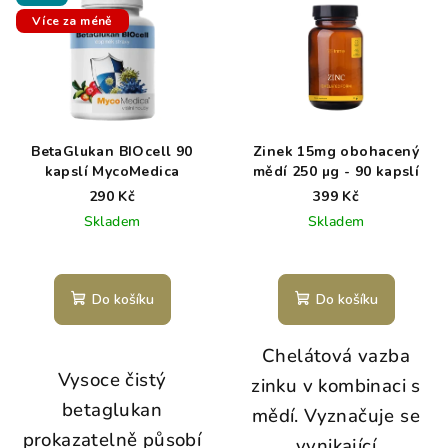
Více za méně
BetaGlukan BIOcell 90
Zinek 15mg obohacený
kapslí MycoMedica
mědí 250 µg - 90 kapslí
290 Kč
399 Kč
Skladem
Skladem
Do košíku
Do košíku
Chelátová vazba
Vysoce čistý
zinku v kombinaci s
betaglukan
mědí. Vyznačuje se
prokazatelně působí
vynikající