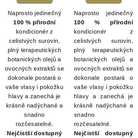
je
5,0
z
Naprosto jedinečný
Naprosto jedinečný
5
100 % přírodní
100 % přírodní
hvězdiček.
kondicionér z
kondicionér z
celistvých surovin,
celistvých surovin,
plný terapeutických
plný terapeutických
botanických olejů a
botanických olejů a
ovocných extraktů se
ovocných extraktů se
dokonale postará o
dokonale postará o
vaše vlasy i pokožku
vaše vlasy i pokožku
hlavy a zanechá je
hlavy a zanechá je
krásně nadýchané a
krásně nadýchané a
snadno
snadno
rozčesatelné.
rozčesatelné.
Nejčistší dostupný
Nejčistší dostupný