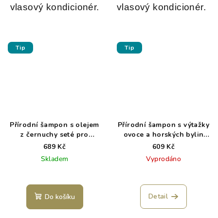
vlasový kondicionér.
vlasový kondicionér.
Tip
Tip
Přírodní šampon s olejem
Přírodní šampon s výtažky
z černuchy seté pro
ovoce a horských bylin
normální až suché vlasy
pro normální až mastné
689 Kč
609 Kč
NAHS
vlasy NAHS
Skladem
Vyprodáno
Detail
Do košíku