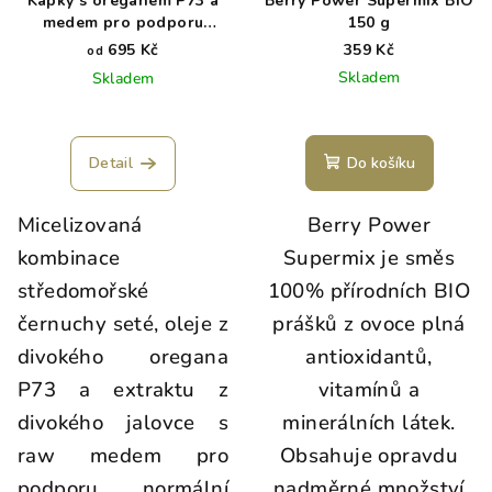
Kapky s oreganem P73 a
Berry Power Supermix BIO
medem pro podporu
150 g
dýchacího systému - Resp-
695 Kč
359 Kč
od
Immune
Skladem
Skladem
Detail
Do košíku
Micelizovaná
Berry Power
kombinace
Supermix je směs
středomořské
100% přírodních BIO
černuchy seté, oleje z
prášků z ovoce plná
divokého oregana
antioxidantů,
P73 a extraktu z
vitamínů a
divokého jalovce s
minerálních látek.
raw medem pro
Obsahuje opravdu
podporu normální
nadměrné množství