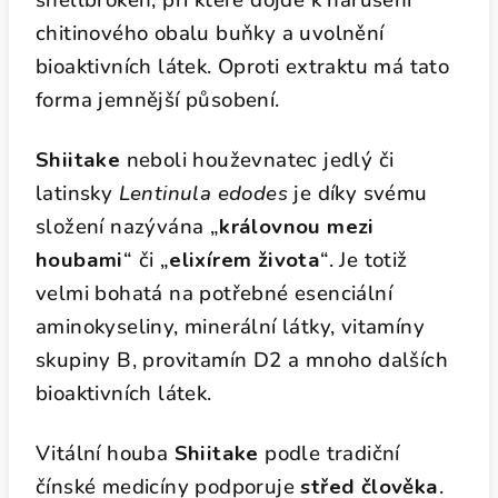
shellbroken, při které dojde k narušení
chitinového obalu buňky a uvolnění
bioaktivních látek. Oproti extraktu má tato
forma jemnější působení.
Shiitake
neboli houževnatec jedlý či
latinsky
Lentinula edodes
je díky svému
složení nazývána „
královnou
mezi
houbami
“ či „
elixírem života
“. Je totiž
velmi bohatá na potřebné esenciální
aminokyseliny, minerální látky, vitamíny
skupiny B, provitamín D2 a mnoho dalších
bioaktivních látek.
Vitální houba
Shiitake
podle tradiční
čínské medicíny podporuje
střed člověka
.