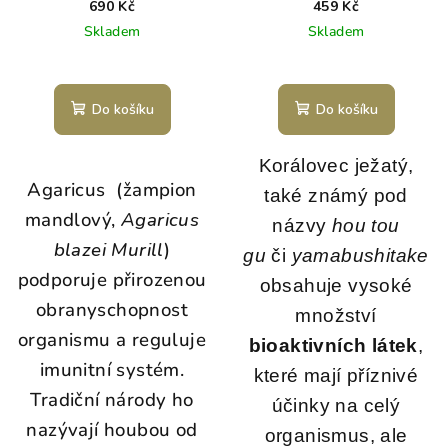
90 kapslí
690 Kč
459 Kč
Skladem
Skladem
Do košíku
Do košíku
Korálovec ježatý,
Agaricus (žampion
také známý pod
mandlový,
Agaricus
názvy
hou tou
blazei Murill
)
gu
či
yamabushitake
podporuje přirozenou
obsahuje vysoké
obranyschopnost
množství
organismu a reguluje
bioaktivních látek
,
imunitní systém.
které mají příznivé
Tradiční národy ho
účinky na celý
nazývají houbou od
organismus, ale