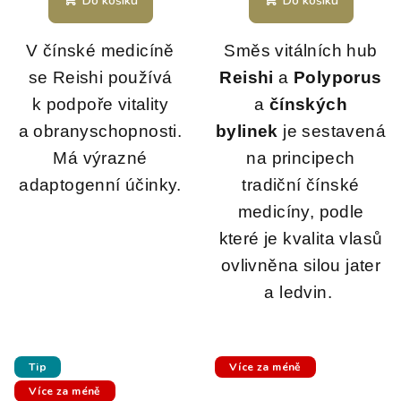
Do košíku
Do košíku
V čínské medicíně
Směs vitálních hub
se Reishi používá
Reishi
a
Polyporus
k podpoře vitality
a
čínských
a obranyschopnosti.
bylinek
je sestavená
Má výrazné
na principech
adaptogenní účinky.
tradiční čínské
medicíny, podle
které je kvalita vlasů
ovlivněna silou jater
a ledvin.
Tip
Více za méně
Více za méně