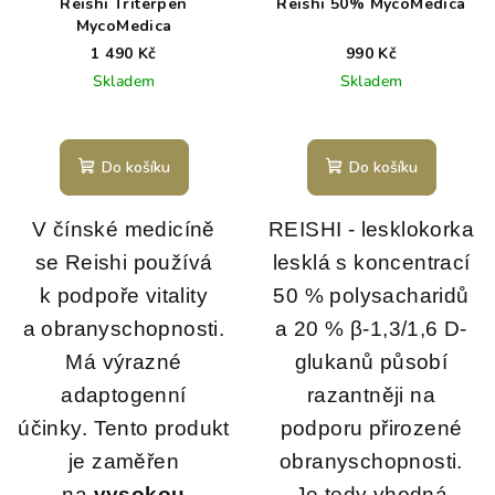
Reishi Triterpen
Reishi 50% MycoMedica
MycoMedica
1 490 Kč
990 Kč
Skladem
Skladem
Do košíku
Do košíku
V čínské medicíně
REISHI - lesklokorka
se Reishi používá
lesklá s koncentrací
k podpoře vitality
50 % polysacharidů
a obranyschopnosti.
a 20 % β-1,3/1,6 D-
Má výrazné
glukanů působí
adaptogenní
razantněji na
účinky.
Tento produkt
podporu přirozené
je zaměřen
obranyschopnosti.
na
vysokou
Je tedy vhodná