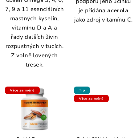
obsah Omega 3, 4, 6,
podporu jeho účinků
7, 9 a 11 esenciálních
je přidána
acerola
mastných kyselin,
jako zdroj vitamínu C.
vitamínu D a A a
řady dalších živin
rozpustných v tucích.
Z volně lovených
tresek.
Více za méně
Tip
Více za méně