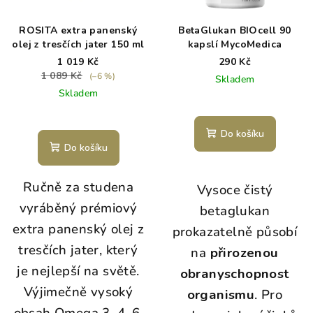
ROSITA extra panenský
BetaGlukan BIOcell 90
olej z tresčích jater 150 ml
kapslí MycoMedica
1 019 Kč
290 Kč
1 089 Kč
(–6 %)
Skladem
Skladem
Průměrné
hodnocení
Do košíku
produktu
Do košíku
je
5,0
Ručně za studena
z
Vysoce čistý
5
vyráběný prémiový
betaglukan
hvězdiček.
extra panenský olej z
prokazatelně působí
tresčích jater, který
na
přirozenou
je nejlepší na světě.
obranyschopnost
Výjimečně vysoký
organismu
. Pro