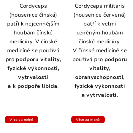
Cordyceps
Cordyceps militaris
(housenice čínská)
(housenice červená)
patří k nejcennějším
patří k velmi
houbám čínské
ceněným houbám
medicíny. V čínské
čínské medicíny.
medicíně se používá
V čínské medicíně se
pro
podporu vitality,
používá pro
podporu
fyzické výkonnosti,
vitality,
vytrvalosti
obranyschopnosti,
a k podpoře libida
.
fyzické výkonnosti
a vytrvalosti.
Více za méně
Více za méně