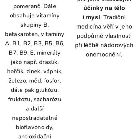
pomeranč. Dále
účinky na tělo
obsahuje vitamíny
i mysl
. Tradiční
skupiny B,
medicína věří v jeho
betakaroten, vitamíny
podpůrné vlastnosti
A, B1, B2, B3, B5, B6,
při léčbě nádorových
B7, B9, E, minerály
onemocnění.
jako např. draslík,
hořčík, zinek, vápník,
železo, měď, fosfor,
dále pak glukózu,
fruktózu, sacharózu
a další
nepostradatelné
bioflavonoidy,
antioxidační