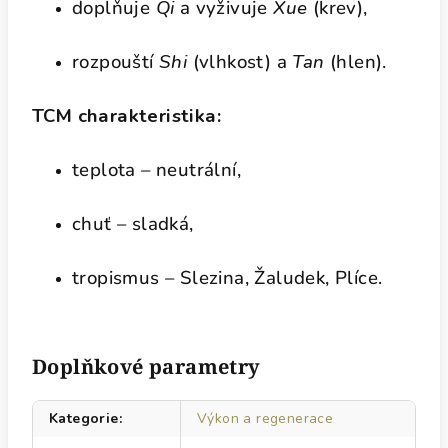
doplňuje
Qi
a vyživuje
Xue
(krev),
rozpouští
Shi
(vlhkost) a
Tan
(hlen).
TCM charakteristika:
teplota – neutrální,
chuť – sladká,
tropismus – Slezina, Žaludek, Plíce.
Doplňkové parametry
Kategorie
:
Výkon a regenerace