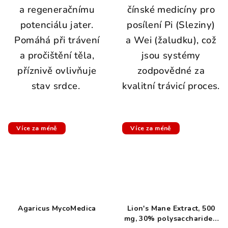
a regeneračnímu
čínské medicíny pro
potenciálu jater.
posílení Pi (Sleziny)
Pomáhá při trávení
a Wei (žaludku), což
a pročištění těla,
jsou systémy
příznivě ovlivňuje
zodpovědné za
stav srdce.
kvalitní trávicí proces.
Více za méně
Více za méně
Agaricus MycoMedica
Lion's Mane Extract, 500
mg, 30% polysaccharides,