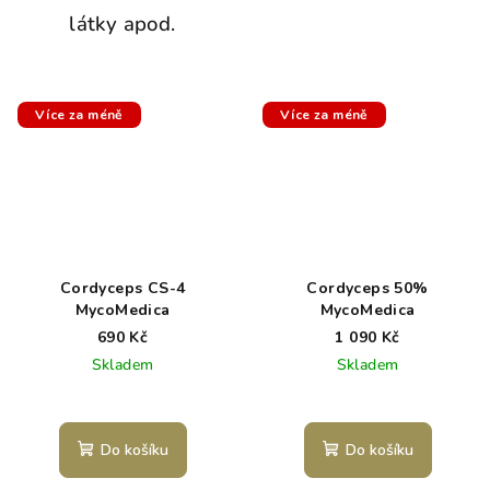
látky apod.
Více za méně
Více za méně
Cordyceps CS-4
Cordyceps 50%
MycoMedica
MycoMedica
690 Kč
1 090 Kč
Skladem
Skladem
Do košíku
Do košíku