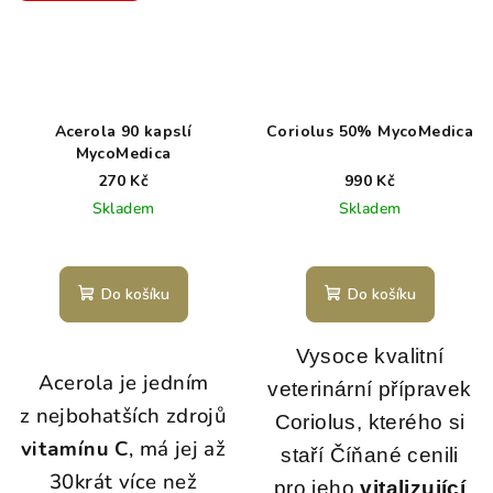
Acerola 90 kapslí
Coriolus 50% MycoMedica
MycoMedica
270 Kč
990 Kč
Skladem
Skladem
Do košíku
Do košíku
Vysoce kvalitní
Acerola je jedním
veterinární přípravek
z nejbohatších zdrojů
Coriolus, kterého si
vitamínu C
, má jej až
staří Číňané cenili
30krát více než
pro jeho
vitalizující