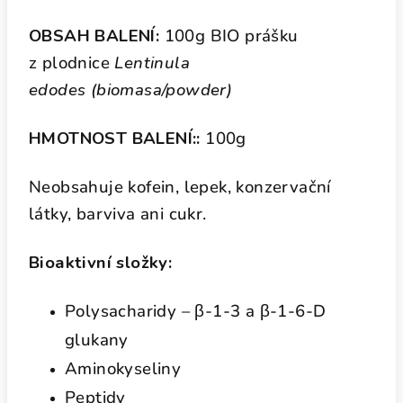
OBSAH BALENÍ:
100g BIO prášku
z plodnice
Lentinula
edodes
(biomasa/powder)
HMOTNOST BALENÍ::
100g
Neobsahuje kofein, lepek, konzervační
látky, barviva ani cukr.
Bioaktivní složky:
Polysacharidy – β-1-3 a β-1-6-D
glukany
Aminokyseliny
Peptidy