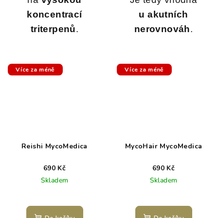
koncentrací
u akutních
triterpenů
.
nerovnováh
.
Více za méně
Více za méně
Reishi MycoMedica
MycoHair MycoMedica
690 Kč
690 Kč
Skladem
Skladem