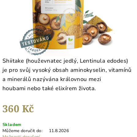
Shiitake (houževnatec jedlý, Lentinula edodes)
je pro svůj vysoký obsah aminokyselin, vitamínů
a minerálů nazývána královnou mezi
houbami nebo také elixírem života.
360 Kč
Měrná
Skladem
cena:
Můžeme doručit do:
11.8.2026
Možnosti doručení