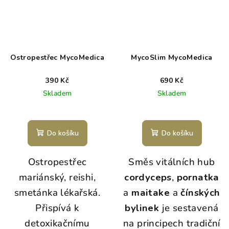
Ostropestřec MycoMedica
MycoSlim MycoMedica
390 Kč
690 Kč
Skladem
Skladem
Do košíku
Do košíku
Ostropestřec
Směs vitálních hub
mariánský, reishi,
cordyceps
,
pornatka
smetánka lékařská.
a
maitake
a
čínských
Přispívá k
bylinek
je sestavená
detoxikačnímu
na principech tradiční