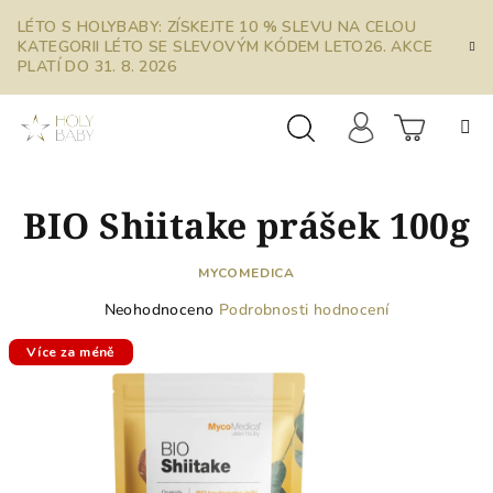
Přejít
LÉTO S HOLYBABY: ZÍSKEJTE 10 % SLEVU NA CELOU
na
KATEGORII LÉTO SE SLEVOVÝM KÓDEM LETO26. AKCE
obsah
PLATÍ DO 31. 8. 2026
Prázdn
Hledat
Přihlášení
BIO Shiitake prášek 100g
košík
MYCOMEDICA
Průměrné
Neohodnoceno
Podrobnosti hodnocení
hodnocení
produktu
Více za méně
je
0,0
z
5
hvězdiček.