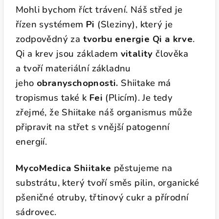
Mohli bychom říct trávení. Náš střed je
řízen systémem
Pi
(Sleziny), který je
zodpovědný za
tvorbu energie Qi a krve
.
Qi a krev jsou základem
vitality
člověka
a tvoří materiální základnu
jeho
obranyschopnosti.
Shiitake má
tropismus také k
Fei
(Plicím). Je tedy
zřejmé, že Shiitake náš organismus může
připravit na střet s vnější patogenní
energií.
MycoMedica Shiitake
pěstujeme na
substrátu, který tvoří směs pilin, organické
pšeničné otruby, třtinový cukr a přírodní
sádrovec.