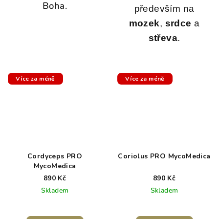
Boha.
především na
mozek
,
srdce
a
střeva
.
Více za méně
Více za méně
Cordyceps PRO
Coriolus PRO MycoMedica
MycoMedica
890 Kč
890 Kč
Skladem
Skladem