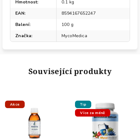
Hmotnost
:
0.1 kg
EAN
:
8594167652247
Balení
:
100 g
Značka
:
MycoMedica
Související produkty
Akce
Tip
Více za méně