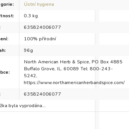
gorie
:
Ústní hygiena
tnost
:
0.3 kg
:
635824006077
ení
:
100% přírodní
ah
:
96g
North American Herb & Spice, PO Box 4885
Buffalo Grove, IL. 60089 Tel: 800-243-
obce
:
5242,
https://www.northamericanherbandspice.com/
:
635824006077
žka byla vyprodána…