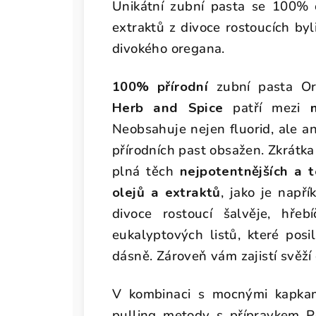
Unikátní zubní pasta se 100% č
extraktů z divoce rostoucích by
divokého oregana.
100% přírodní
zubní pasta O
Herb and Spice
patří mezi
Neobsahuje nejen fluorid, ale ani
přírodních past obsažen. Zkrátk
plná těch
nejpotentnějších a t
olejů a extraktů
, jako je např
divoce rostoucí šalvěje, hřeb
eukalyptových listů, které posil
dásně. Zároveň vám zajistí svěž
V kombinaci s mocnými kapka
pulling metody s přípravkem P