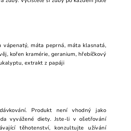
na zuby. Vyčistěte si zuby po každém jídle
n vápenatý, máta peprná, máta klasnatá,
věj, kořen kramérie, geranium, hřebíčkový
 eukalyptu, extrakt z papáji
 dávkování.
Produkt není vhodný jako
ada vyvážené diety.
Jste-li v ošetřování
ající těhotenství, konzultujte užívání