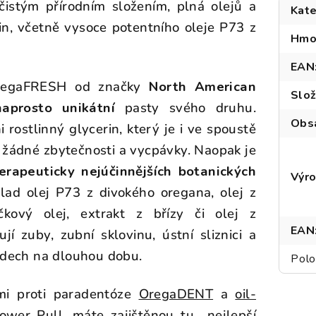
istým přírodním složením, plná olejů a
Kate
lin, včetně vysoce potentního oleje P73 z
Hmo
EAN
regaFRESH od značky
North American
Slož
naprosto unikátní
pasty svého druhu.
Obs
 rostlinný glycerin, který je i ve spoustě
a žádné zbytečnosti a vycpávky. Naopak je
erapeuticky nejúčinnějších botanických
Výr
íklad olej P73 z divokého oregana, olej z
íčkový olej, extrakt z břízy či olej z
EAN
ují zuby, zubní sklovinu, ústní sliznici a
í dech na dlouhou dobu.
Polo
mi proti paradentóze
OregaDENT
a
oil-
ower Pull,
máte zajištěnou tu nejlepší