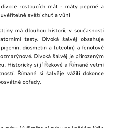
divoce rostoucích mát - máty peprné a
uvěřitelně svěží chuť a vůni
stliny má dlouhou historii, v současnosti
torními testy. Divoká šalvěj obsahuje
apigenin, diosmetin a luteolin) a fenolové
 rozmarýnové. Divoká šalvěj je přirozeným
ku. Historicky si jí Řekové a Římané velmi
ností. Římané si šalvěje vážili dokonce
 posvátné obřady.