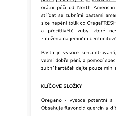
orální péči od North American
střídat se zubními pastami ame
sice nepění tolik co OregaFRESH
a přecitlivělé zuby, které ne
založena na jemném bentonitov
Pasta je vysoce koncentrovaná
velmi dobře pění, a pomocí spec
zubní kartáček dejte pouze mini 
KLÍČOVÉ SLOŽKY
Oregano
- vysoce potentní a n
Obsahuje flavonoid quercin a klíč