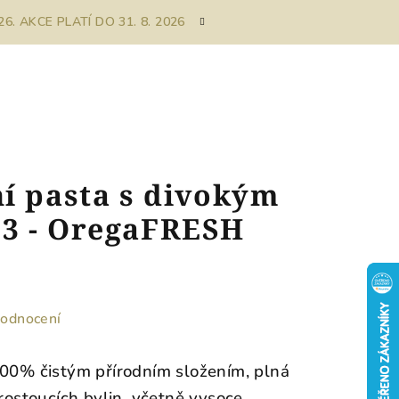
. AKCE PLATÍ DO 31. 8. 2026
í pasta s divokým
3 - OregaFRESH
hodnocení
100% čistým přírodním složením, plná
 rostoucích bylin, včetně vysoce