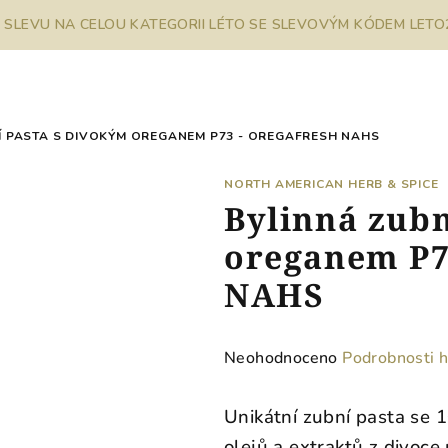
% SLEVU NA CELOU KATEGORII LÉTO SE SLEVOVÝM KÓDEM LETO26
Í PASTA S DIVOKÝM OREGANEM P73 - OREGAFRESH NAHS
NORTH AMERICAN HERB & SPICE
Bylinná zubn
oreganem P7
NAHS
Průměrné
Neohodnoceno
Podrobnosti 
hodnocení
produktu
Unikátní zubní pasta se 
je
olejů a extraktů z divoce