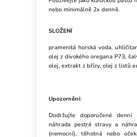
Používejte jako klasickou pastu 
nebo minimálně 2x denně.
SLOŽENÍ
pramenitá horská voda, uhličita
olej z divokého oregana P73, šal
olej, extrakt z břízy, olej z listů
Upozornění:
Dodržujte doporučené denní
náhrada pestré stravy a náhr
(nemocní), těhotná nebo očekáv