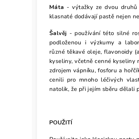
Máta
- výtažky ze dvou druhů 
klasnaté dodávají pastě nejen ne
Šalvěj
- používání této silné ro
podloženou i výzkumy a labora
různé těkavé oleje, flavonoidy (
kyseliny, včetně cenné kyseliny
zdrojem vápníku, fosforu a hořčí
cenili pro mnoho léčivých vlast
natolik, že při jejím sběru dělali
POUŽITÍ