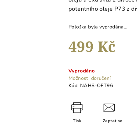
0,0
potentního oleje P73 z d
z
5
hvězdiček.
Položka byla vyprodána…
499 Kč
Měrná
cena:
Vyprodáno
Možnosti doručení
Kód:
NAHS-OFT96
Tisk
Zeptat se