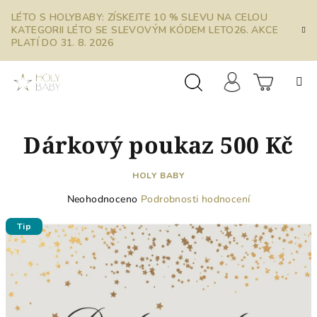
Přejít
LÉTO S HOLYBABY: ZÍSKEJTE 10 % SLEVU NA CELOU
na
KATEGORII LÉTO SE SLEVOVÝM KÓDEM LETO26. AKCE
obsah
PLATÍ DO 31. 8. 2026
Prázdn
Hledat
Přihlášení
Dárkový poukaz 500 Kč
košík
HOLY BABY
Průměrné
Neohodnoceno
Podrobnosti hodnocení
hodnocení
produktu
Tip
je
0,0
z
5
hvězdiček.