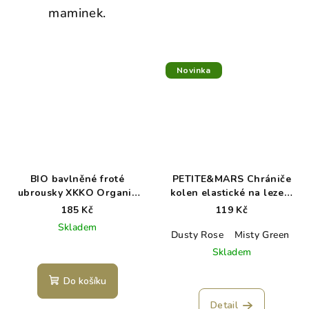
maminek.
Novinka
BIO bavlněné froté
PETITE&MARS Chrániče
ubrousky XKKO Organic
kolen elastické na lezení
21x21- Silver
Follow
185 Kč
119 Kč
Skladem
Dusty Rose
Misty Green
I
Skladem
Do košíku
Detail