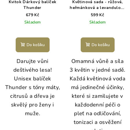
Kvitok Dárkový balíček
Květinová sada - růžová,
Thunder
heřmánková a levandulová
voda BIO
679 Kč
599 Kč
Skladem
Skladem
Do košíku
Do košíku
Darujte vůni
Omamná vůně a síla
deštivého lesa!
3 květin v jedné sadě.
Unisex balíček
Každá květinová voda
Thunder s tóny máty,
má jedinečné účinky,
citrusů a dřeva je
které si zamilujete v
skvělý pro ženy i
každodenní péči o
muže.
pleť na odličování,
tonizaci a osvěžení