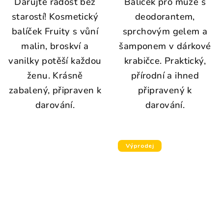
Darujte radost bez
Balíček pro muže s
starostí! Kosmetický
deodorantem,
balíček Fruity s vůní
sprchovým gelem a
malin, broskví a
šamponem v dárkové
vanilky potěší každou
krabičce. Praktický,
ženu. Krásně
přírodní a ihned
zabalený, připraven k
připravený k
darování.
darování.
Výprodej