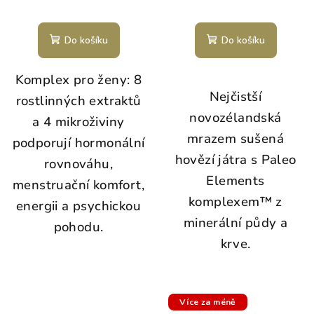
Do košíku
Do košíku
Komplex pro ženy: 8
Nejčistší
rostlinných extraktů
novozélandská
a 4 mikroživiny
mrazem sušená
podporují hormonální
hovězí játra s Paleo
rovnováhu,
Elements
menstruační komfort,
komplexem™ z
energii a psychickou
minerální půdy a
pohodu.
krve.
Více za méně