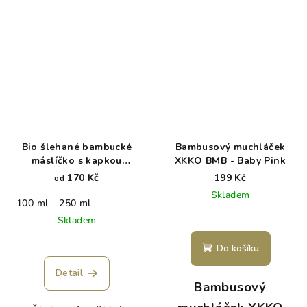
Bio šlehané bambucké
Bambusový muchláček
máslíčko s kapkou
XKKO BMB - Baby Pink
meruňky
170 Kč
199 Kč
od
Skladem
100 ml
250 ml
Skladem
Do košíku
Detail
Bambusový