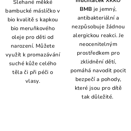
muchláček XKKO
Šlehané měkké
BMB
je jemný,
bambucké máslíčko v
antibakteriální a
bio kvalitě s kapkou
nezpůsobuje žádnou
bio meruňkového
alergickou reakci. Je
oleje pro děti od
neocenitelným
narození. Můžete
prostředkem pro
využít k promazávání
zklidnění dětí,
suché kůže celého
pomáhá navodit pocit
těla či při péči o
bezpečí a pohody,
vlasy.
které jsou pro dítě
tak důležité.