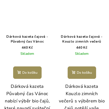
Dárková kazeta čajová -
Dárková kazeta čajová -
Půvabný čas Vánoc
Kouzlo zimních večerů
440 Kč
440 Kč
Skladem
Skladem
Do košíku
Do košíku
Dárková kazeta
Dárková kazeta
Půvabný čas Vánoc
Kouzlo zimních
nabízí výběr bio čajů,
večerů s výběrem bio
které navodí sváteční
čajů potěší vaše