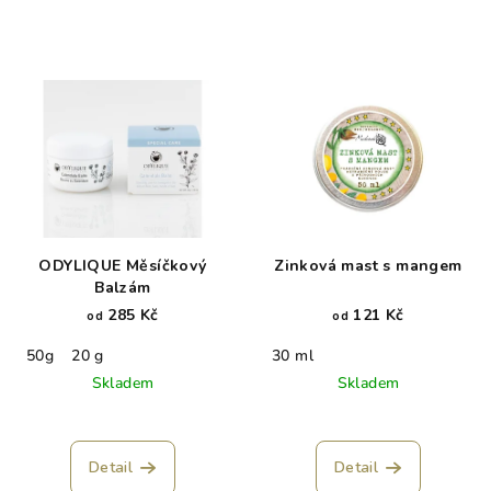
ODYLIQUE Měsíčkový
Zinková mast s mangem
Balzám
285 Kč
121 Kč
od
od
50g
20 g
30 ml
Skladem
Skladem
Detail
Detail