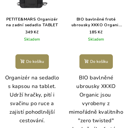
PETITE&MARS Organizér
BIO bavlněné froté
na zadní sedadlo TABLET
ubrousky XKKO Organic
21x21- Mint
349 Kč
185 Kč
Skladem
Skladem
Do košíku
Do košíku
Organizér na sedadlo
BIO bavlněné
s kapsou na tablet.
ubrousky XKKO
Udrží hračky, pití i
Organic jsou
svačinu po ruce a
vyrobeny z
zajistí pohodlnější
mimořádně kvalitního
cestování.
"zero twisted"