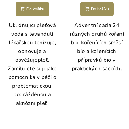
Do košíku
Do košíku
Uklidňující pleťová
Adventní sada
24
voda s levandulí
různých druhů koření
lékařskou tonizuje,
bio, kořenících směsí
obnovuje a
bio a kořenících
osvěžujepleť.
přípravků bio v
Zamilujete si ji jako
praktických sáčcích.
pomocníka v péči o
problematickou,
podrážděnou a
aknózní pleť.