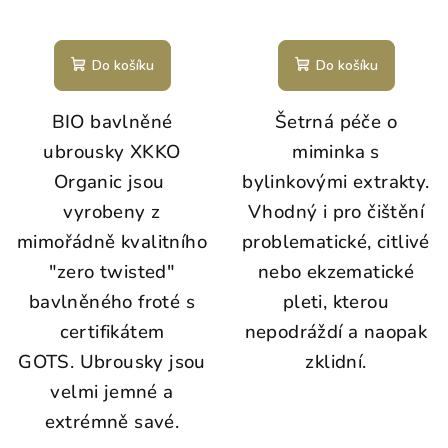
Do košíku
Do košíku
BIO bavlněné
Šetrná péče o
ubrousky XKKO
miminka s
Organic jsou
bylinkovými extrakty.
vyrobeny z
Vhodný i pro čištění
mimořádně kvalitního
problematické, citlivé
"zero twisted"
nebo ekzematické
bavlněného froté s
pleti, kterou
certifikátem
nepodráždí a naopak
GOTS.
Ubrousky jsou
zklidní.
velmi jemné a
extrémně savé.