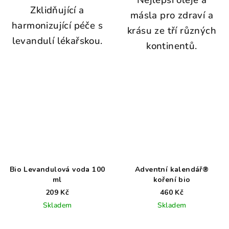
Nejlepší oleje a
Zklidňující a
másla pro zdraví a
harmonizující péče s
krásu ze tří různých
levandulí lékařskou.
kontinentů.
Bio Levandulová voda 100
Adventní kalendář®
ml
koření bio
209 Kč
460 Kč
Skladem
Skladem