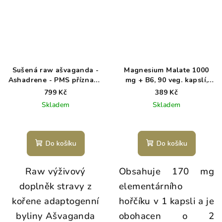
Sušená raw ašvaganda -
Magnesium Malate 1000
Ashadrene - PMS příznaky,
mg + B6, 90 veg. kapslí,
energie, hormonální
(elem. hořčík 170 mg)
799 Kč
389 Kč
rovnováha
Skladem
Skladem
Průměrné
hodnocení
produktu
Do košíku
Do košíku
je
5,0
Raw výživový
Obsahuje 170 mg
z
5
doplněk stravy z
elementárního
hvězdiček.
kořene adaptogenní
hořčíku v 1 kapsli a je
byliny Ašvaganda
obohacen o 2