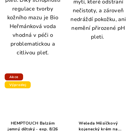
pleti. Díky schopnosti
mytí, které odstraní
regulace tvorby
nečistoty, a zároveň
kožního mazu je Bio
nedráždí pokožku, ani
Heřmánková voda
nemění přirozené pH
vhodná v péči o
pleti.
problematickou a
citlivou pleť.
Akce
Výprodej
HEMPTOUCH Balzám
Weleda Měsíčkový
jemný dětský - exp. 8/26
kojenecký krém na