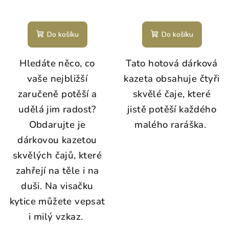
Do košíku
Do košíku
Hledáte něco, co
Tato hotová dárková
vaše nejbližší
kazeta obsahuje čtyři
zaručeně potěší a
skvělé čaje, které
udělá jim radost?
jistě potěší každého
Obdarujte je
malého raráška.
dárkovou kazetou
skvělých čajů, které
zahřejí na těle i na
duši. Na visačku
kytice můžete vepsat
i milý vzkaz.