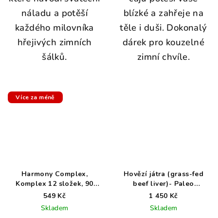
náladu a potěší
blízké a zahřeje na
každého milovníka
těle i duši. Dokonalý
hřejivých zimních
dárek pro kouzelné
šálků.
zimní chvíle.
Více za méně
Harmony Complex,
Hovězí játra (grass-fed
Komplex 12 složek, 90
beef liver)- Paleo
veganských kapslí
Powders 180 kapslí
549 Kč
1 450 Kč
Skladem
Skladem