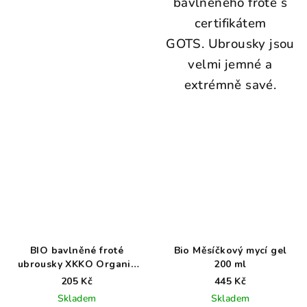
bavlněného froté s
certifikátem
GOTS.
Ubrousky jsou
velmi jemné a
extrémně savé.
BIO bavlněné froté
Bio Měsíčkový mycí gel
ubrousky XKKO Organic
200 ml
40x40 - Grey
205 Kč
445 Kč
Skladem
Skladem