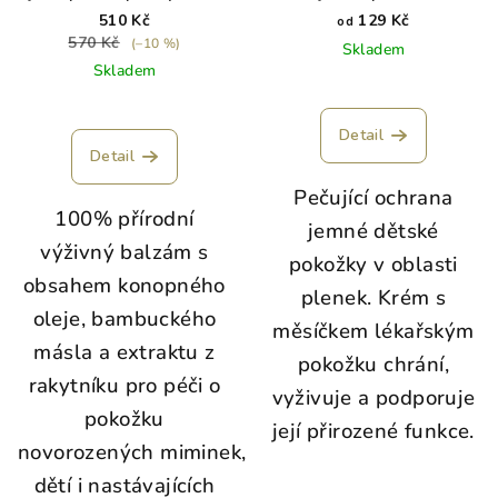
zadeček
510 Kč
129 Kč
od
570 Kč
(–10 %)
Skladem
Skladem
Detail
Detail
Pečující ochrana
100% přírodní
jemné dětské
výživný balzám s
pokožky v oblasti
obsahem konopného
plenek.
Krém s
oleje, bambuckého
měsíčkem lékařským
másla a extraktu z
pokožku chrání,
rakytníku pro péči o
vyživuje a podporuje
pokožku
její přirozené funkce.
novorozených miminek,
dětí i nastávajících