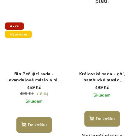
pleti.
Akce
Výprodej
Bio Pečující sada -
Královská sada - ghí,
Levandulové máslo a olej
bambucké máslo,
- exp. 8/26
kokosový olej
459 Kč
499 Kč
499 Kč
(–8 %)
Skladem
Skladem
Do košíku
Do košíku