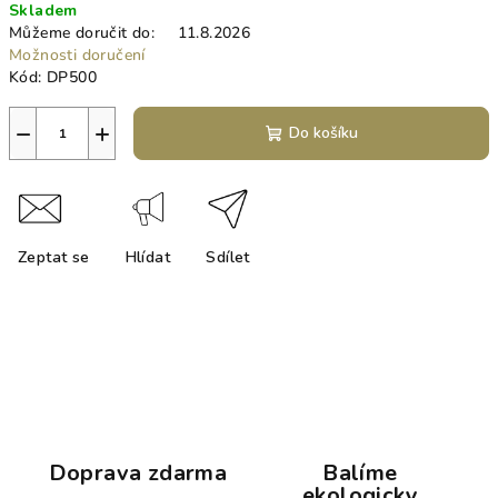
Skladem
cena:
Můžeme doručit do:
11.8.2026
Možnosti doručení
Kód:
DP500
−
+
Do košíku
Zeptat se
Hlídat
Sdílet
Doprava zdarma
Balíme
ekologicky