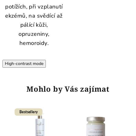
potížích, při vzplanutí
ekzémů, na svědící až
pálící kůži,
opruzeniny,
hemoroidy.
High-contrast mode
Mohlo by Vás zajímat
Bestsellery
A
V