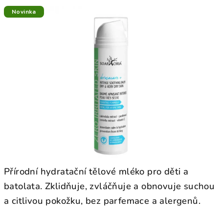
hodnocení
produktu
Novinka
je
0,0
z
5
hvězdiček.
Přírodní hydratační tělové mléko pro děti a
batolata. Zklidňuje, zvláčňuje a obnovuje suchou
a citlivou pokožku, bez parfemace a alergenů.