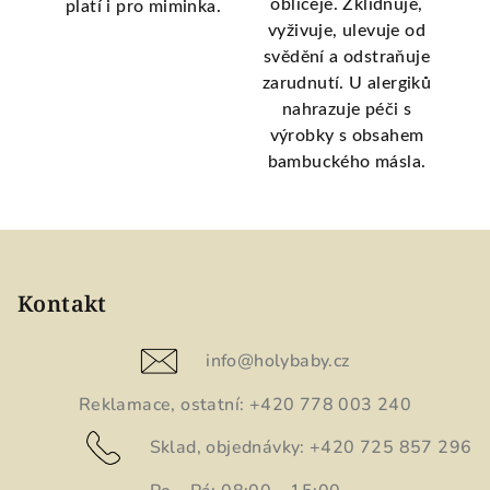
obličeje. Zklidňuje,
platí i pro miminka.
d
vyživuje, ulevuje od
svědění a odstraňuje
zarudnutí. U alergiků
nahrazuje péči s
výrobky s obsahem
bambuckého másla.
Z
á
p
Kontakt
a
t
info
@
holybaby.cz
í
Reklamace, ostatní: +420 778 003 240
Sklad, objednávky: +420 725 857 296