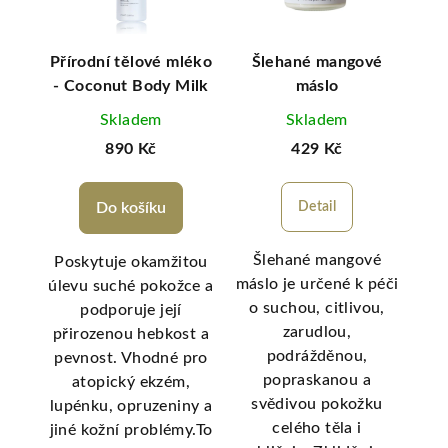
Bio
Přírodní tělové mléko
Šlehané mangové
HE
26
- Coconut Body Milk
máslo
j
Skladem
Skladem
890 Kč
429 Kč
Do košíku
Detail
Šlehané mangové
Poskytuje okamžitou
máslo je určené k péči
úlevu suché pokožce a
10
o suchou, citlivou,
podporuje její
zarudlou,
.
přirozenou hebkost a
podrážděnou,
pevnost. Vhodné pro
ba
popraskanou a
atopický ekzém,
e
svědivou pokožku
lupénku, opruzeniny a
p
celého těla i
jiné kožní problémy.To
nov