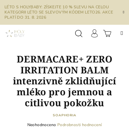
Přejít
LÉTO S HOLYBABY: ZÍSKEJTE 10 % SLEVU NA CELOU
na
KATEGORII LÉTO SE SLEVOVÝM KÓDEM LETO26. AKCE
obsah
PLATÍ DO 31. 8. 2026
Prázdn
Hledat
Přihlášení
DERMACARE+ ZERO
košík
IRRITATION BALM
intenzivně zklidňující
mléko pro jemnou a
citlivou pokožku
SOAPHORIA
Průměrné
Neohodnoceno
Podrobnosti hodnocení