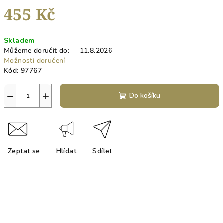
455 Kč
Měrná
Skladem
cena:
Můžeme doručit do:
11.8.2026
Možnosti doručení
Kód:
97767
−
+
Do košíku
Zeptat se
Hlídat
Sdílet