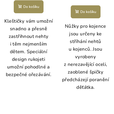
Do košíku
Do košíku
Kleštičky vám umožní
Nůžky pro kojence
snadno a přesně
jsou určeny ke
zastřihnout nehty
stříhání nehtů
i těm nejmenším
u kojenců. Jsou
dětem. Speciální
vyrobeny
design rukojeti
z nerezavějící oceli,
umožní pohodlné a
zaoblené špičky
bezpečné ořezávání.
předcházejí poranění
děťátka.