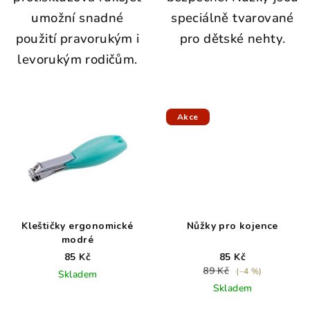
umožní snadné
speciálně tvarované
použití pravorukým i
pro dětské nehty.
levorukým rodičům.
Akce
Kleštičky ergonomické
Nůžky pro kojence
modré
85 Kč
85 Kč
89 Kč
(–4 %)
Skladem
Skladem