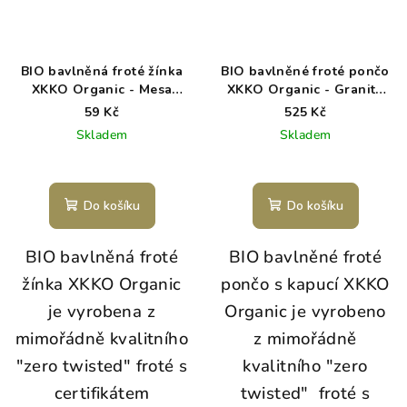
BIO bavlněná froté žínka
BIO bavlněné froté pončo
XKKO Organic - Mesa
XKKO Organic - Granite
Rose
Green
59 Kč
525 Kč
Skladem
Skladem
Do košíku
Do košíku
BIO bavlněná froté
BIO bavlněné froté
žínka XKKO Organic
pončo s kapucí XKKO
je vyrobena z
Organic je vyrobeno
mimořádně kvalitního
z mimořádně
"zero twisted" froté s
kvalitního "zero
certifikátem
twisted" froté s