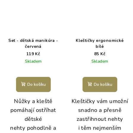
Set - dětská manikúra -
Kleštičky ergonomické
červená
bílé
119 Kč
85 Kč
Skladem
Skladem
Do košíku
Do košíku
Nůžky a kleště
Kleštičky vám umožní
pomáhají ostříhat
snadno a přesně
dětské
zastřihnout nehty
nehty pohodlně a
i těm nejmenším