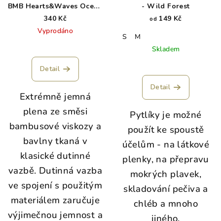
BMB Hearts&Waves Ocean
- Wild Forest
Blue MIX 70x70cm - 3ks
340 Kč
149 Kč
od
Vyprodáno
S
M
Skladem
Detail
Detail
Extrémně jemná
plena ze směsi
Pytlíky je možné
bambusové viskozy a
použít ke spoustě
bavlny tkaná v
účelům - na látkové
klasické dutinné
plenky, na přepravu
vazbě. Dutinná vazba
mokrých plavek,
ve spojení s použitým
skladování pečiva a
materiálem zaručuje
chléb a mnoho
výjimečnou jemnost a
jiného.