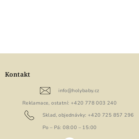
 je
 k
ho
e a
.
Z
á
p
Kontakt
a
t
info
@
holybaby.cz
í
Reklamace, ostatní: +420 778 003 240
Sklad, objednávky: +420 725 857 296
Po – Pá: 08:00 – 15:00