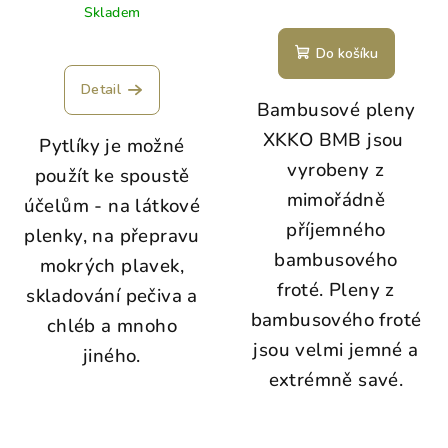
Skladem
Do košíku
Detail
Bambusové pleny
XKKO BMB jsou
Pytlíky je možné
vyrobeny z
použít ke spoustě
mimořádně
účelům - na látkové
příjemného
plenky, na přepravu
bambusového
mokrých plavek,
froté. Pleny z
skladování pečiva a
bambusového froté
chléb a mnoho
jsou velmi jemné a
jiného.
extrémně savé.