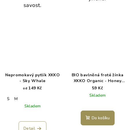
savost.
Nepromokavý pytlík XKKO
BIO bavlněná froté žínka
- Sky Whale
XKKO Organic - Honey
Mustard
149 Kč
59 Kč
od
Skladem
S
M
Skladem
Do košíku
Detail