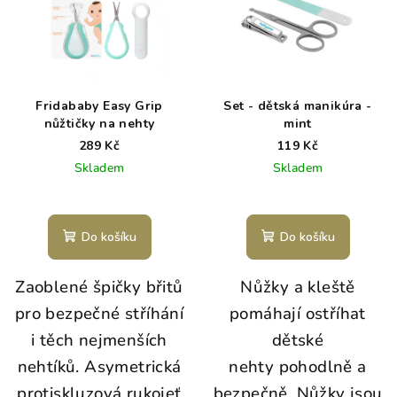
Fridababy Easy Grip
Set - dětská manikúra -
nůžtičky na nehty
mint
289 Kč
119 Kč
Skladem
Skladem
Do košíku
Do košíku
Zaoblené špičky břitů
Nůžky a kleště
pro bezpečné stříhání
pomáhají ostříhat
i těch nejmenších
dětské
nehtíků. Asymetrická
nehty pohodlně a
protiskluzová rukojeť
bezpečně. Nůžky jsou