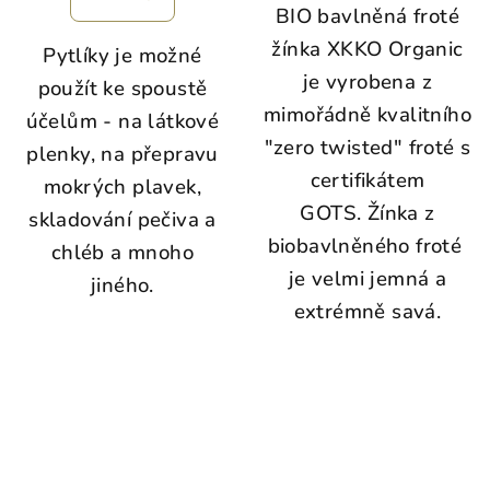
BIO bavlněná froté
žínka XKKO Organic
Pytlíky je možné
je vyrobena z
použít ke spoustě
mimořádně kvalitního
účelům - na látkové
"zero twisted" froté s
plenky, na přepravu
certifikátem
mokrých plavek,
GOTS. Žínka z
skladování pečiva a
biobavlněného froté
chléb a mnoho
je velmi jemná a
jiného.
extrémně savá.