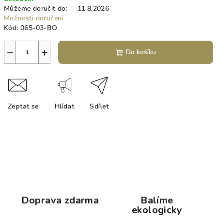
cena:
Můžeme doručit do:
11.8.2026
Možnosti doručení
Kód:
065-03-BO
−
+
Do košíku
Zeptat se
Hlídat
Sdílet
Doprava zdarma
Balíme
ekologicky