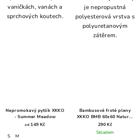
vaničkách, vanách a
je nepropustná
sprchových koutech.
polyesterová vrstva s
polyuretanovým
zátěrem.
Nepromokavý pytlík XKKO
Bambusové froté pleny
- Summer Meadow
XKKO BMB 60x60 Natural
2ks
149 Kč
290 Kč
od
Skladem
S
M