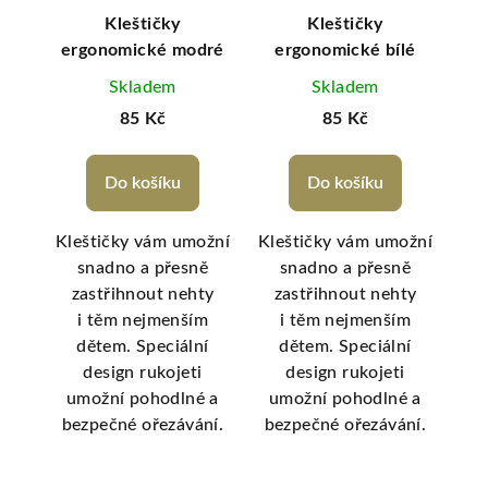
 3 v
Kleštičky
Kleštičky
Set
ergonomické modré
ergonomické bílé
Skladem
Skladem
85 Kč
85 Kč
Do košíku
Do košíku
 3 v
Kleštičky vám umožní
Kleštičky vám umožní
snadno a přesně
snadno a přesně
p
aci
zastřihnout nehty
zastřihnout nehty
kých
i těm nejmenším
i těm nejmenším
n
za
dětem. Speciální
dětem. Speciální
bez
ič
design rukojeti
design rukojeti
sp
, a
umožní pohodlné a
umožní pohodlné a
p
uchý
bezpečné ořezávání.
bezpečné ořezávání.
 o