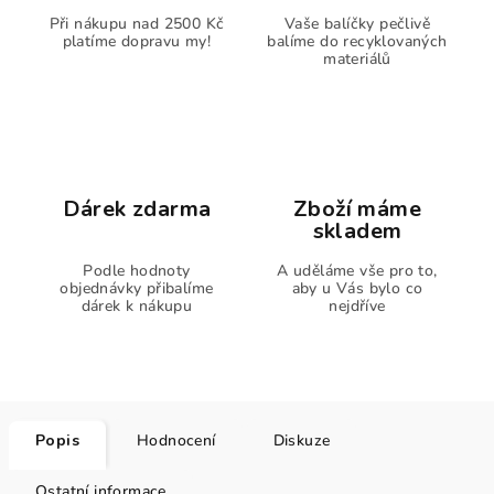
Při nákupu nad 2500 Kč
Vaše balíčky pečlivě
platíme dopravu my!
balíme do recyklovaných
materiálů
Dárek zdarma
Zboží máme
skladem
Podle hodnoty
A uděláme vše pro to,
objednávky přibalíme
aby u Vás bylo co
dárek k nákupu
nejdříve
Popis
Hodnocení
Diskuze
Ostatní informace