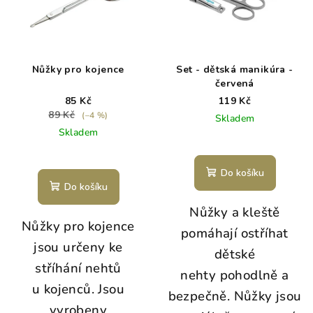
Nůžky pro kojence
Set - dětská manikúra -
červená
85 Kč
119 Kč
89 Kč
(–4 %)
Skladem
Skladem
Do košíku
Do košíku
Nůžky a kleště
Nůžky pro kojence
pomáhají ostříhat
jsou určeny ke
dětské
stříhání nehtů
nehty pohodlně a
u kojenců. Jsou
bezpečně. Nůžky jsou
vyrobeny