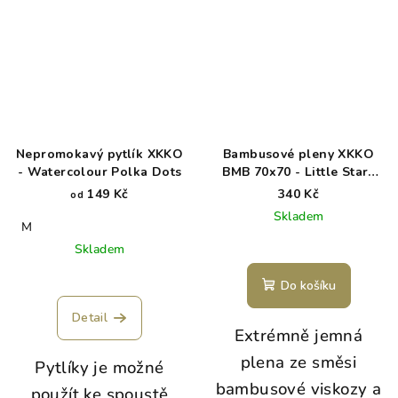
Nepromokavý pytlík XKKO
Bambusové pleny XKKO
- Watercolour Polka Dots
BMB 70x70 - Little Stars
Lilac MIX 3ks
149 Kč
340 Kč
od
Skladem
M
Skladem
Do košíku
Detail
Extrémně jemná
plena ze směsi
Pytlíky je možné
bambusové viskozy a
použít ke spoustě