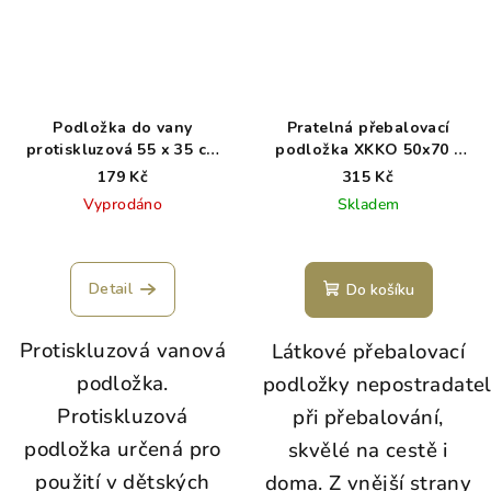
Podložka do vany
Pratelná přebalovací
protiskluzová 55 x 35 cm
podložka XKKO 50x70 -
modrá
Summer Meadow
179 Kč
315 Kč
Vyprodáno
Skladem
Detail
Do košíku
Protiskluzová vanová
Látkové přebalovací
podložka.
podložky nepostradate
Protiskluzová
při přebalování,
podložka určená pro
skvělé na cestě i
použití v dětských
doma. Z vnější strany