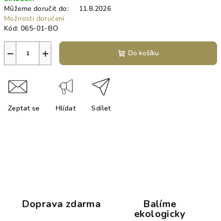
cena:
Můžeme doručit do:
11.8.2026
Možnosti doručení
Kód:
065-01-BO
−
+
Do košíku
Zeptat se
Hlídat
Sdílet
Doprava zdarma
Balíme
ekologicky