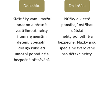
Do košíku
Do košíku
 3 v
Kleštičky vám umožní
Nůžky a kleště
N
snadno a přesně
pomáhají ostříhat
aci
zastřihnout nehty
dětské
kých
i těm nejmenším
nehty pohodlně a
za
dětem. Speciální
bezpečně. Nůžky jsou
ič
design rukojeti
speciálně tvarované
z 
, a
umožní pohodlné a
pro dětské nehty.
uchý
bezpečné ořezávání.
př
 o
 je
 k
ho
e a
.