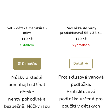
Set - dětská manikúra -
Podložka do vany
mint
protiskluzová 55 x 35 cm
modrá
119 Kč
179 Kč
Skladem
Vyprodáno
Detail
Do košíku
Protiskluzová vanová
Nůžky a kleště
podložka.
pomáhají ostříhat
Protiskluzová
dětské
podložka určená pro
nehty pohodlně a
použití v dětských
bezpečně. Nůžky jsou