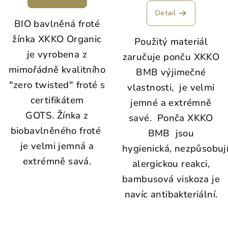
Detail
BIO bavlněná froté
žínka XKKO Organic
Použitý materiál
je vyrobena z
zaručuje ponču XKKO
mimořádně kvalitního
BMB výjimečné
"zero twisted" froté s
vlastnosti, je velmi
certifikátem
jemné a extrémně
GOTS. Žínka z
savé. Ponča XKKO
biobavlněného froté
BMB jsou
je velmi jemná a
hygienická, nezpůsobuj
extrémně savá.
alergickou reakci,
bambusová viskoza je
navíc antibakteriální.