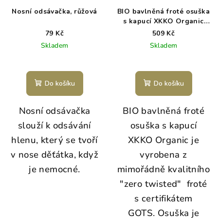
Nosní odsávačka, růžová
BIO bavlněná froté osuška
s kapucí XKKO Organic
90x90 - Lavender Aura
79 Kč
509 Kč
Skladem
Skladem
Do košíku
Do košíku
Nosní odsávačka
BIO bavlněná froté
slouží k odsávání
osuška s kapucí
hlenu, který se tvoří
XKKO Organic je
v nose děťátka, když
vyrobena z
je nemocné.
mimořádně kvalitního
"zero twisted" froté
s certifikátem
GOTS. Osuška je