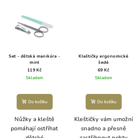
Set - dětská manikúra -
Kleštičky ergonomické
mint
šedé
119 Kč
69 Kč
Skladem
Skladem
Do košíku
Do košíku
Nůžky a kleště
Kleštičky vám umožní
pomáhají ostříhat
snadno a přesně
dětské
zastřihnout nehty