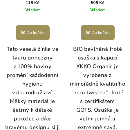
90x90 - Mint Stars
119 Kč
509 Kč
Skladem
Skladem
Do košíku
Do košíku
Tato
veselá
žínka ve
BIO bavlněná froté
tvaru princezny
osuška s kapucí
z 100%
bavlny
XKKO Organic je
promění
každodenní
vyrobena z
hygienu
mimořádně kvalitního
v dobrodružství.
"zero twisted" froté
Měkký
materiál
je
s certifikátem
šetrný
k
dětské
GOTS. Osuška je
pokožce
a
díky
velmi jemná a
hravému
designu
si
ji
extrémně savá.