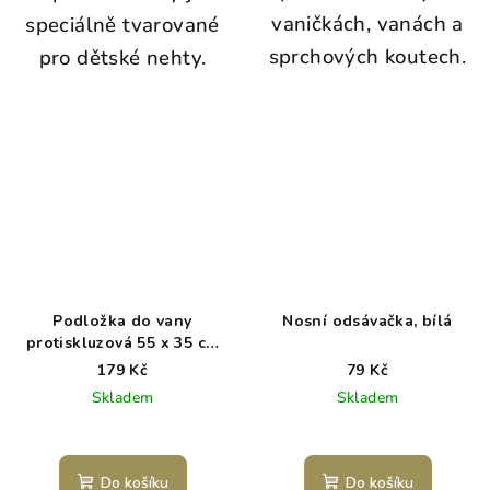
vaničkách, vanách a
speciálně tvarované
sprchových koutech.
pro dětské nehty.
Podložka do vany
Nosní odsávačka, bílá
protiskluzová 55 x 35 cm
růžová
179 Kč
79 Kč
Skladem
Skladem
Do košíku
Do košíku