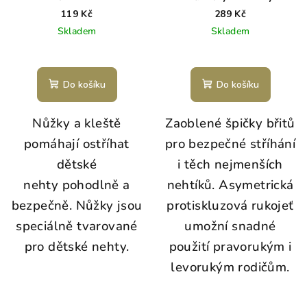
119 Kč
289 Kč
Skladem
Skladem
Do košíku
Do košíku
Nůžky a kleště
Zaoblené špičky břitů
pomáhají ostříhat
pro bezpečné stříhání
dětské
i těch nejmenších
nehty pohodlně a
nehtíků. Asymetrická
bezpečně. Nůžky jsou
protiskluzová rukojeť
speciálně tvarované
umožní snadné
pro dětské nehty.
použití pravorukým i
levorukým rodičům.