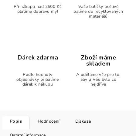
Při nákupu nad 2500 Kč
Vaše balíčky pečlivě
platíme dopravu my!
balíme do recyklovaných
materiálů
Dárek zdarma
Zboží máme
skladem
Podle hodnoty
A uděláme vše pro to,
objednávky přibalíme
aby u Vás bylo co
dárek k nákupu
nejdříve
Popis
Hodnocení
Diskuze
Ostatní informace