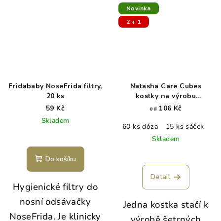
Novinka
2 + 1
Fridababy NoseFrida filtry,
Natasha Care Cubes
20 ks
kostky na výrobu
vlhčených ubrousků
59 Kč
106 Kč
od
Skladem
60 ks dóza
15 ks sáček
Skladem
Do košíku
Detail
Hygienické filtry do
nosní odsávačky
Jedna kostka stačí k
NoseFrida. Je klinicky
výrobě šetrných