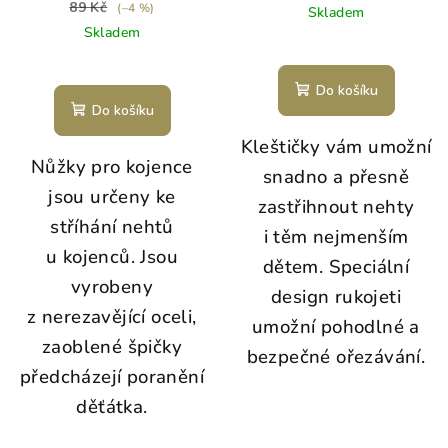
89 Kč
(–4 %)
Skladem
Skladem
Do košíku
Do košíku
Kleštičky vám umožní
Nůžky pro kojence
snadno a přesně
jsou určeny ke
zastřihnout nehty
stříhání nehtů
i těm nejmenším
u kojenců. Jsou
dětem. Speciální
vyrobeny
design rukojeti
z nerezavějící oceli,
umožní pohodlné a
zaoblené špičky
bezpečné ořezávání.
předcházejí poranění
děťátka.