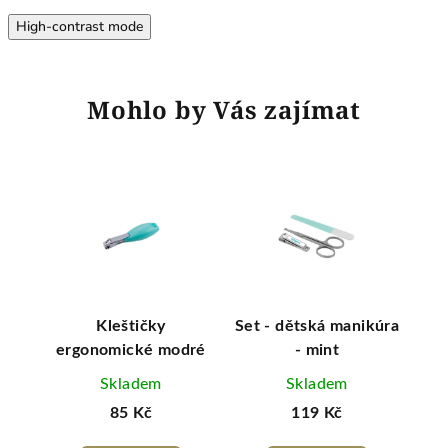
High-contrast mode
Mohlo by Vás zajímat
A
 3 v
Kleštičky
Set - dětská manikúra
N
ergonomické modré
- mint
Skladem
Skladem
85 Kč
119 Kč