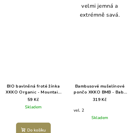
velmi jemná a
extrémně savá.
BIO bavlněná froté žínka
Bambusové mušelínové
XKKO Organic - Mountain
pončo XKKO BMB - Baby
Spring
Pink
59 Kč
319 Kč
Skladem
vel. 2
Skladem
Do košíku