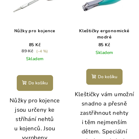
Nůžky pro kojence
Kleštičky ergonomické
modré
85 Kč
85 Kč
89 Kč
(–4 %)
Skladem
Skladem
Do košíku
Do košíku
Kleštičky vám umožní
Nůžky pro kojence
snadno a přesně
jsou určeny ke
zastřihnout nehty
stříhání nehtů
i těm nejmenším
u kojenců. Jsou
dětem. Speciální
vyrobeny