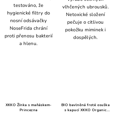
testováno, že
vlhčených ubrousků.
hygienické filtry do
Netoxické složení
nosní odsávačky
pečuje o citlivou
NoseFrida chrání
pokožku miminek i
proti přenosu bakterií
dospělých.
a hlenu.
XKKO Žínka s maňáskem-
BIO bavlněná froté osuška
Princezna
s kapucí XKKO Organic