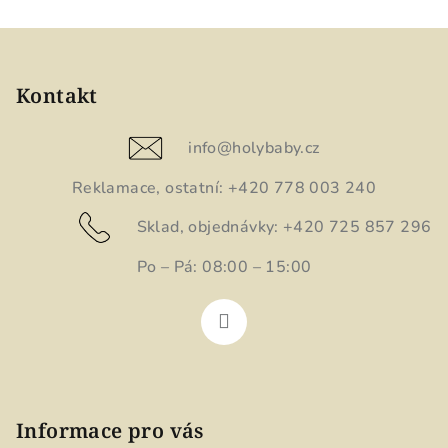
Z
á
p
Kontakt
a
t
info
@
holybaby.cz
í
Reklamace, ostatní: +420 778 003 240
Sklad, objednávky: +420 725 857 296
Po – Pá: 08:00 – 15:00
Informace pro vás