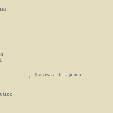
 na
to
í
Sledovat na Instagramu
etice