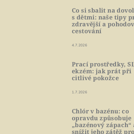
Co si sbalit na dovo
s dětmi: naše tipy p
zdravější a pohodov
cestování
4.7.2026
Prací prostředky, S
ekzém: jak prát při
citlivé pokožce
1.7.2026
Chlór v bazénu: co
opravdu způsobuje
„bazénový zápach“ 
snížit jeho zátěž pro