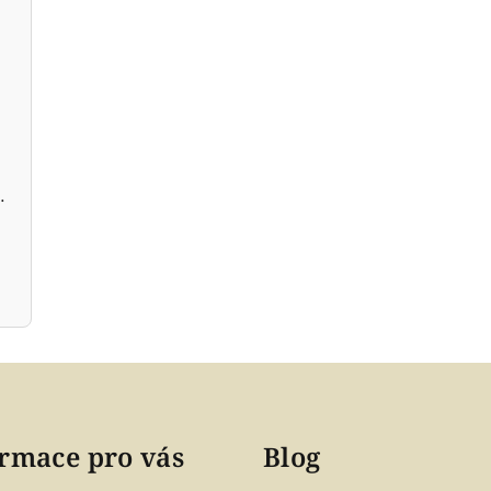
dobromysl BIO
rmace pro vás
Blog