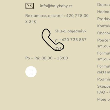
a
Dopra
info
@
holybaby.cz
t
Hodno
Reklamace, ostatní: +420 778 00
Prodáv
í
3 240
Kontak
Sklad, objednávk
Obcho
y: +420 725 857
Poučen
smlou
296
Formul
Po – Pá: 08:00 – 15:00
smlou
Formul
rekla
Podmín
Skepps
FAQ - 
Moje o