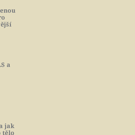
lenou
ro
ější
LS a
a jak
 tělo