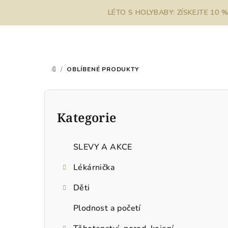
Přejít
LÉTO S HOLYBABY: ZÍSKEJTE 10 
na
obsah
/
OBLÍBENÉ PRODUKTY
DOMŮ
P
o
Kategorie
Přeskočit
kategorie
s
SLEVY A AKCE
t
Lékárnička
r
Děti
a
Plodnost a početí
n