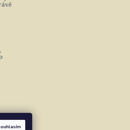
rávě
,
o
ouhlasím