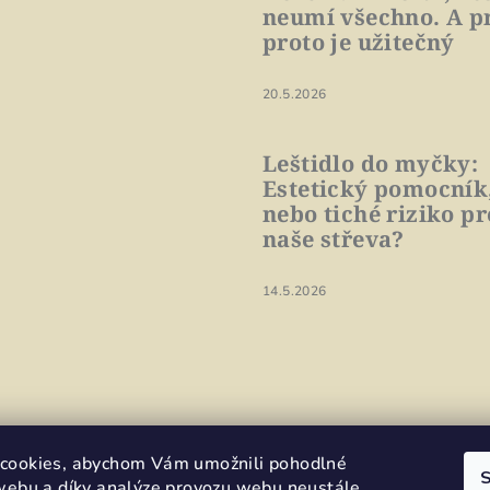
neumí všechno. A p
proto je užitečný
20.5.2026
Leštidlo do myčky:
Estetický pomocník
nebo tiché riziko pr
naše střeva?
14.5.2026
cookies, abychom Vám umožnili pohodlné
S
 webu a díky analýze provozu webu neustále