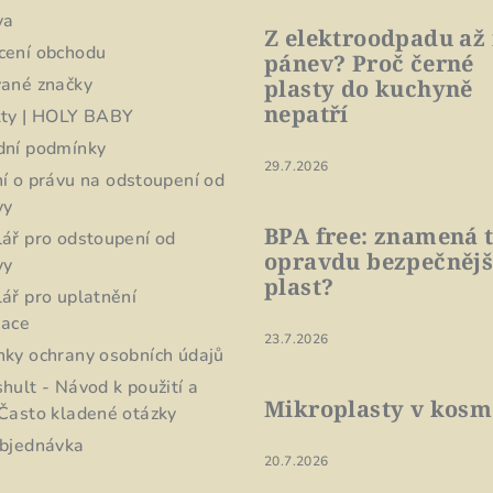
va
Z elektroodpadu až
cení obchodu
pánev? Proč černé
ané značky
plasty do kuchyně
nepatří
ty | HOLY BABY
dní podmínky
29.7.2026
í o právu na odstoupení od
vy
BPA free: znamená 
ář pro odstoupení od
opravdu bezpečnějš
vy
plast?
ář pro uplatnění
mace
23.7.2026
ky ochrany osobních údajů
hult - Návod k použití a
Mikroplasty v kosm
Často kladené otázky
bjednávka
20.7.2026