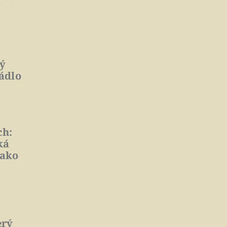
hý
ádlo
ch:
ká
jako
erý