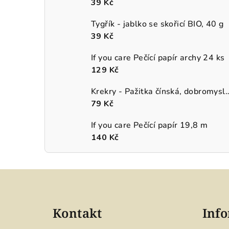
39 Kč
Tygřík - jablko se skořicí BIO, 40 g
39 Kč
If you care Pečící papír archy 24 ks
129 Kč
Krekry - Pažitka čínská, 
79 Kč
If you care Pečící papír 19,8 m
140 Kč
Z
á
Kontakt
Info
p