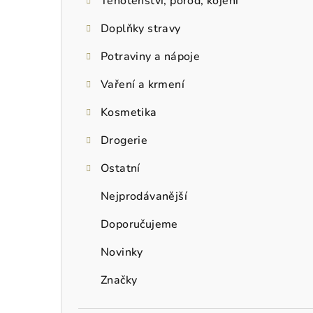
n
Těhotenství, porod, kojení
í
Doplňky stravy
p
Potraviny a nápoje
a
Vaření a krmení
n
Kosmetika
e
Drogerie
l
Ostatní
Nejprodávanější
Doporučujeme
Novinky
Značky