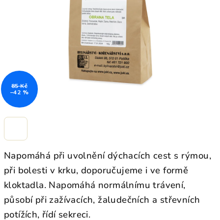
hvězdiček.
85 Kč
–42 %
Napomáhá při uvolnění dýchacích cest s rýmou,
při bolesti v krku, doporučujeme i ve formě
kloktadla. Napomáhá normálnímu trávení,
působí při zažívacích, žaludečních a střevních
potížích, řídí sekreci.