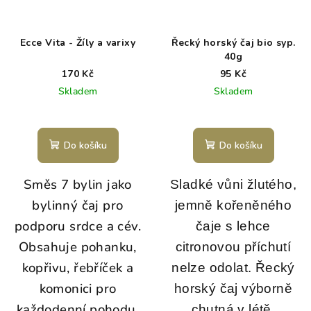
Ecce Vita - Žíly a varixy
Řecký horský čaj bio syp.
40g
170 Kč
95 Kč
Skladem
Skladem
Do košíku
Do košíku
Směs 7 bylin jako
Sladké vůni žlutého,
bylinný čaj pro
jemně kořeněného
podporu srdce a cév.
čaje s lehce
Obsahuje pohanku,
citronovou příchutí
kopřivu, řebříček a
nelze odolat. Řecký
komonici pro
horský čaj výborně
každodenní pohodu.
chutná v létě,