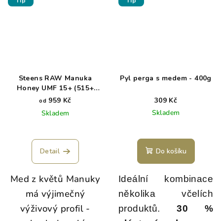
Tip
Tip
Steens RAW Manuka
Pyl perga s medem - 400g
Honey UMF 15+ (515+
MGO)
959 Kč
309 Kč
od
Skladem
Skladem
Detail
Do košíku
Med z květů Manuky
Ideální kombinace
má výjimečný
několika včelích
výživový profil -
produktů.
30 %