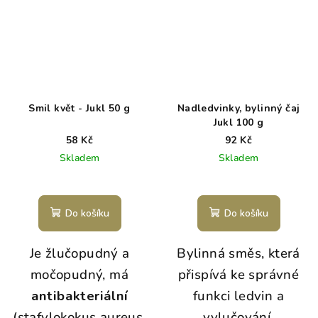
Smil květ - Jukl 50 g
Nadledvinky, bylinný čaj
Jukl 100 g
58 Kč
92 Kč
Skladem
Skladem
Do košíku
Do košíku
Je žlučopudný a
Bylinná směs, která
močopudný, má
přispívá ke správné
antibakteriální
funkci ledvin a
(stafylokokus aureus,
vylučování.