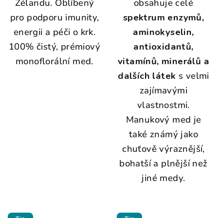
Zélandu. Oblíbený
obsahuje celé
pro podporu imunity,
spektrum enzymů,
energii a péči o krk.
aminokyselin,
100% čistý, prémiový
antioxidantů,
monoflorální med.
vitamínů, minerálů a
dalších látek
s velmi
zajímavými
vlastnostmi.
Manukový med je
také známý jako
chuťově výraznější,
bohatší a plnější než
jiné medy.