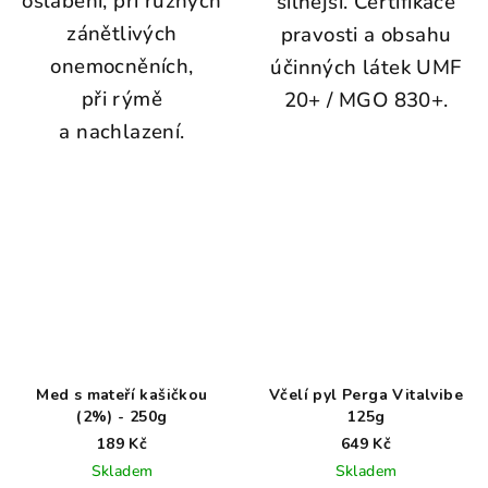
oslabení, při různých
silnější. Certifikace
zánětlivých
pravosti a obsahu
onemocněních,
účinných látek UMF
při rýmě
20+ / MGO 830+.
a nachlazení.
Med s mateří kašičkou
Včelí pyl Perga Vitalvibe
(2%) - 250g
125g
189 Kč
649 Kč
Skladem
Skladem