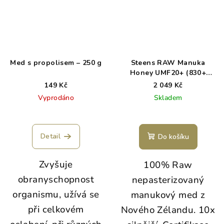
Med s propolisem – 250 g
Steens RAW Manuka
Honey UMF20+ (830+
MGO) 225g
149 Kč
2 049 Kč
Vyprodáno
Skladem
Detail
Do košíku
Zvyšuje
100% Raw
obranyschopnost
nepasterizovaný
organismu, užívá se
manukový med z
při celkovém
Nového Zélandu. 10x