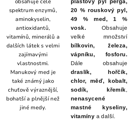
obsahuje celé
plástový pyl perga,
spektrum enzymů,
20 % rouskový pyl,
aminokyselin,
49 % med, 1 %
antioxidantů,
vosk.
Obsahuje
vitamínů, minerálů a
velké množství
dalších látek s velmi
bílkovin, železa,
zajímavými
vápníku, fosforu.
vlastnostmi.
Dále obsahuje
Manukový med je
draslík, hořčík,
také známý jako
chlor, měď, kobalt,
chuťově výraznější,
sodík, křemík
,
bohatší a plnější než
nenasycené
jiné medy.
mastné kyseliny,
vitamíny
a další.