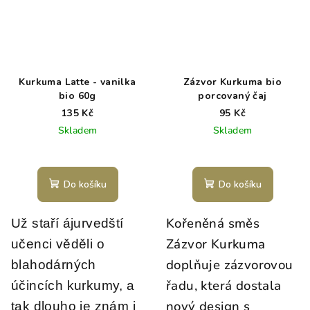
Kurkuma Latte - vanilka
Zázvor Kurkuma bio
bio 60g
porcovaný čaj
135 Kč
95 Kč
Skladem
Skladem
Do košíku
Do košíku
Kořeněná směs
Už staří ájurvedští
Zázvor Kurkuma
učenci věděli o
doplňuje zázvorovou
blahodárných
řadu, která dostala
účincích kurkumy, a
nový design s
tak dlouho je znám i