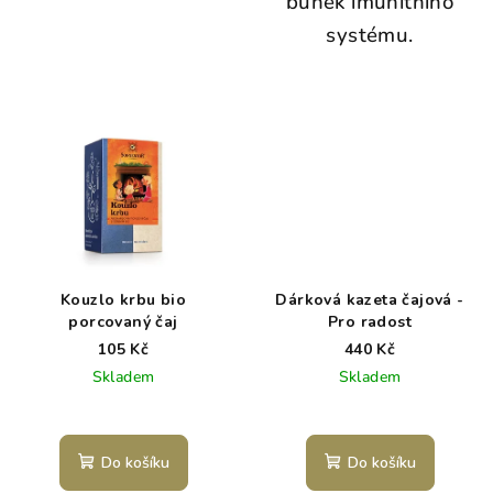
buněk imunitního
systému.
Kouzlo krbu bio
Dárková kazeta čajová -
porcovaný čaj
Pro radost
105 Kč
440 Kč
Skladem
Skladem
Do košíku
Do košíku