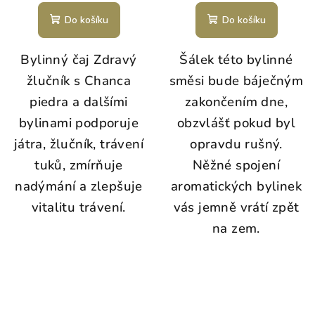
Do košíku
Do košíku
Bylinný čaj Zdravý
Šálek této bylinné
žlučník s Chanca
směsi bude báječným
piedra a dalšími
zakončením dne,
bylinami podporuje
obzvlášť pokud byl
játra, žlučník, trávení
opravdu rušný.
tuků, zmírňuje
Něžné spojení
nadýmání a zlepšuje
aromatických bylinek
vitalitu trávení.
vás jemně vrátí zpět
na zem.