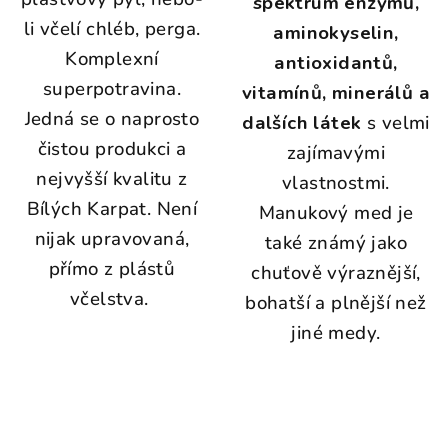
spektrum enzymů,
li včelí chléb, perga.
aminokyselin,
Komplexní
antioxidantů,
superpotravina.
vitamínů, minerálů a
Jedná se o naprosto
dalších látek
s velmi
čistou produkci a
zajímavými
nejvyšší kvalitu z
vlastnostmi.
Bílých Karpat. Není
Manukový med je
nijak upravovaná,
také známý jako
přímo z plástů
chuťově výraznější,
včelstva.
bohatší a plnější než
jiné medy.