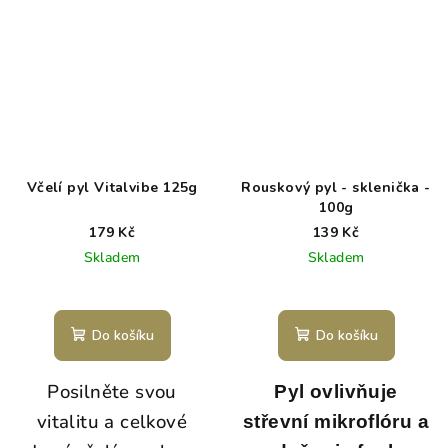
Včelí pyl Vitalvibe 125g
Rouskový pyl - sklenička -
100g
179 Kč
139 Kč
Skladem
Skladem
Do košíku
Do košíku
Posilněte svou
Pyl ovlivňuje
vitalitu a celkové
střevní mikroflóru a