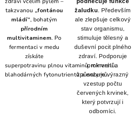
zdraví včelím pylem –
podněcuje funkce
takzvanou
„fontánou
žaludku
. Především
mládí“
, bohatým
ale zlepšuje celkový
přírodním
stav organismu,
multivitaminem
. Po
stimuluje tělesný a
fermentaci v medu
duševní pocit plného
získáte
zdraví. Podporuje
superpotravinu plnou vitaminů, minerálů,
prokrvení a
blahodárných fytonutrientů a enzymů.
způsobuje výrazný
vzestup počtu
červených krvinek,
který potvrzují i
odborníci.