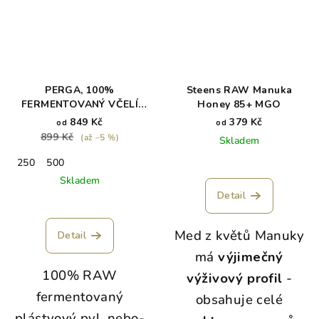
PERGA, 100%
Steens RAW Manuka
FERMENTOVANÝ VČELÍ
Honey 85+ MGO
CHLÉB
849 Kč
379 Kč
od
od
899 Kč
(až –5 %)
Skladem
250
500
Skladem
Detail
Med z květů Manuky
Detail
má
výjimečný
100% RAW
výživový profil
-
fermentovaný
obsahuje celé
plástvový pyl, nebo-