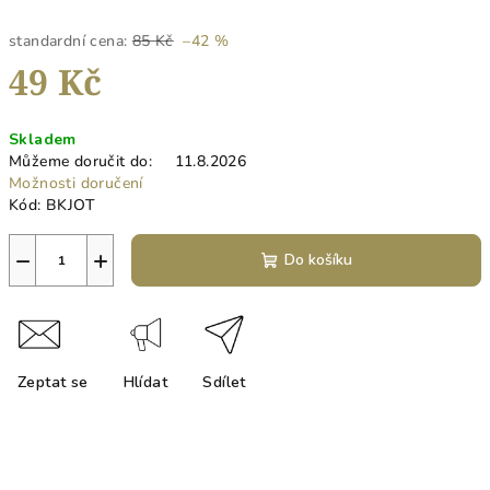
standardní cena:
85 Kč
–42 %
49 Kč
Měrná
Skladem
cena:
Můžeme doručit do:
11.8.2026
Možnosti doručení
Kód:
BKJOT
−
+
Do košíku
Zeptat se
Hlídat
Sdílet