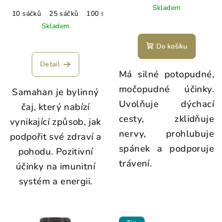
Skladem
10 sáčků
25 sáčků
100 sáčků
Skladem
Do košíku
Detail
Má silné potopudné,
močopudné účinky.
Samahan je bylinný
Uvolňuje dýchací
čaj, který nabízí
cesty, zklidňuje
vynikající způsob, jak
nervy, prohlubuje
podpořit své zdraví a
spánek a podporuje
pohodu. Pozitivní
trávení.
účinky na imunitní
systém a energii.