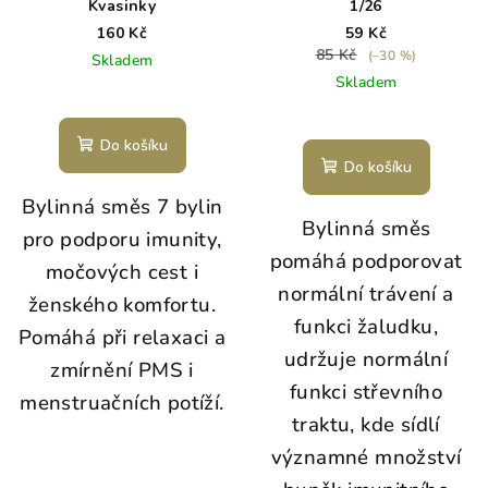
Kvasinky
1/26
160 Kč
59 Kč
85 Kč
(–30 %)
Skladem
Skladem
Do košíku
Do košíku
Bylinná směs 7 bylin
Bylinná směs
pro podporu imunity,
pomáhá podporovat
močových cest i
normální trávení a
ženského komfortu.
funkci žaludku,
Pomáhá při relaxaci a
udržuje normální
zmírnění PMS i
funkci střevního
menstruačních potíží.
traktu, kde sídlí
významné množství