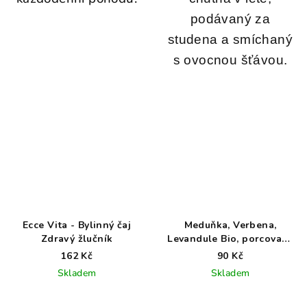
podávaný za
studena a smíchaný
s ovocnou šťávou.
Ecce Vita - Bylinný čaj
Meduňka, Verbena,
Zdravý žlučník
Levandule Bio, porcovaný
čaj
162 Kč
90 Kč
Skladem
Skladem