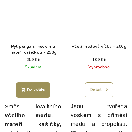
Pyl perga s medem a
Včelí medová víčka - 200g
mateří kašičkou - 250g
219 Kč
139 Kč
Skladem
Vyprodáno
Detail
Do košíku
Jsou tvořena
Směs kvalitního
voskem s příměsí
včelího medu,
medu a propolisu.
mateří kašičky,