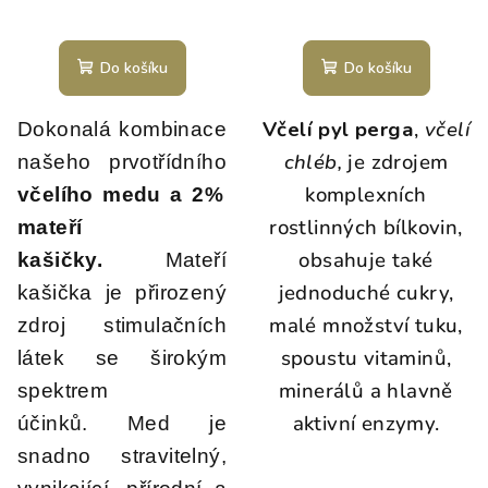
Do košíku
Do košíku
Včelí pyl perga
,
včelí
Dokonalá kombinace
chléb,
je zdrojem
našeho prvotřídního
komplexních
včelího medu a 2%
rostlinných bílkovin,
mateří
obsahuje také
kašičky.
Mateří
jednoduché cukry,
kašička je přirozený
malé množství tuku,
zdroj stimulačních
spoustu vitaminů,
látek se širokým
minerálů a hlavně
spektrem
aktivní enzymy.
účinků. Med je
snadno stravitelný,