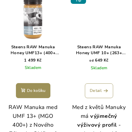
Tip
Steens RAW Manuka
Steens RAW Manuka
Honey UMF13+ (400+
Honey UMF 10+ (263+
MGO) 500g
MGO)
1 499 Kč
649 Kč
od
Skladem
Skladem
Do košíku
Detail
RAW Manuka med
Med z květů Manuky
UMF 13+ (MGO
má
výjimečný
400+) z Nového
výživový profil
-