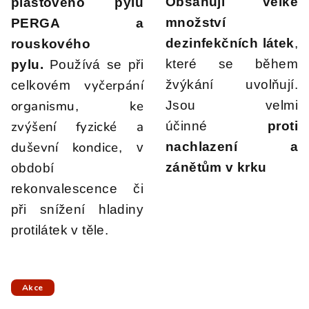
Obsahují velké
plástového pylu
množství
PERGA a
dezinfekčních látek
,
rouskového
které se během
pylu.
Používá se při
vyčerpání
žvýkání uvolňují.
celkovém
organismu
ke
Jsou velmi
,
zvýšení fyzické a
účinné
proti
duševní kondice
nachlazení a
, v
zánětům v krku
období
rekonvalescence či
při snížení hladiny
protilátek v těle.
Akce