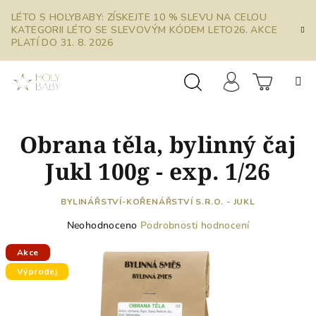
Přejít
LÉTO S HOLYBABY: ZÍSKEJTE 10 % SLEVU NA CELOU
na
KATEGORII LÉTO SE SLEVOVÝM KÓDEM LETO26. AKCE
obsah
PLATÍ DO 31. 8. 2026
Prázdn
Hledat
Přihlášení
Obrana těla, bylinný čaj
košík
Jukl 100g - exp. 1/26
BYLINÁŘSTVÍ-KOŘENÁŘSTVÍ S.R.O. - JUKL
Průměrné
Neohodnoceno
Podrobnosti hodnocení
hodnocení
produktu
Akce
je
Výprodej
0,0
z
5