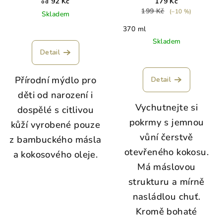
92 Kč
179 Kč
od
199 Kč
(–10 %)
Skladem
370 ml
Skladem
Detail
Přírodní mýdlo pro
Detail
děti od narození i
Vychutnejte si
dospělé s citlivou
pokrmy s jemnou
kůží vyrobené pouze
vůní čerstvě
z bambuckého másla
otevřeného kokosu.
a kokosového oleje.
Má máslovou
strukturu a mírně
nasládlou chuť.
Kromě bohaté