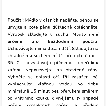
Použití:
Mýdlo v dlaních napěňte, pěnou se
umyjte a poté pěnu důkladně opláchněte.
Výrobek skladujte v suchu.
Mýdlo není
určené pro každodenní použití
.
Uchovávejte mimo dosah dětí. Skladujte na
chladném a suchém místě, při teplotě do +
35 °C a nevystavujte přímému slunečnímu
záření. Nepoužívejte na otevřené rány.
Vyhněte se oblasti očí. Při zasažení očí
vyplachujte vlažnou vodou po dobu
minimálně 15 minut bez přerušení směrem
od vnitřního koutku k vnějšímu (v případě
nošení kontaktních čoček je předem