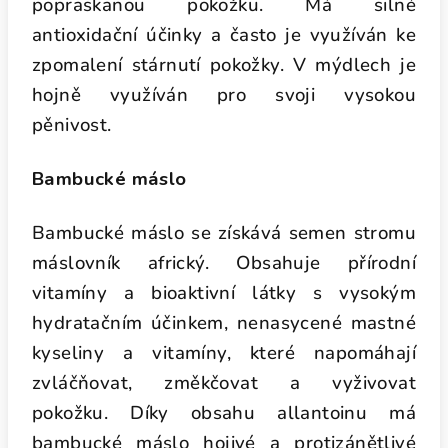
popraskanou pokožku. Má silné
antioxidační účinky a často je využíván ke
zpomalení stárnutí pokožky.
V mýdlech je
hojně využíván pro svoji vysokou
pěnivost.
Bambucké máslo
Bambucké máslo se získává semen stromu
máslovník africký. Obsahuje přírodní
vitamíny a bioaktivní látky s vysokým
hydratačním účinkem, nenasycené mastné
kyseliny a vitamíny, které napomáhají
zvláčňovat, změkčovat a vyživovat
pokožku. Díky obsahu allantoinu má
bambucké máslo hojivé a protizánětlivé