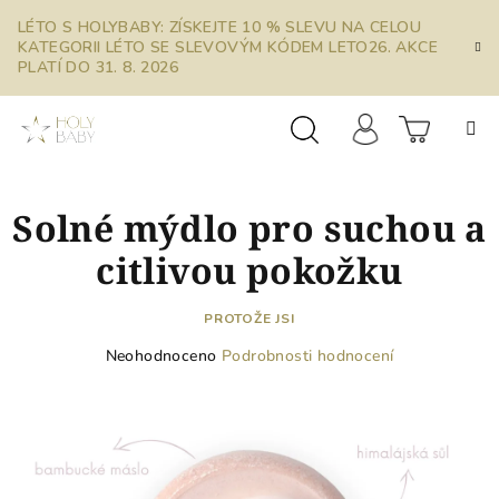
Přejít
LÉTO S HOLYBABY: ZÍSKEJTE 10 % SLEVU NA CELOU
na
KATEGORII LÉTO SE SLEVOVÝM KÓDEM LETO26. AKCE
obsah
PLATÍ DO 31. 8. 2026
Prázdn
Hledat
Přihlášení
Solné mýdlo pro suchou a
košík
citlivou pokožku
PROTOŽE JSI
Průměrné
Neohodnoceno
Podrobnosti hodnocení
hodnocení
produktu
je
0,0
z
5