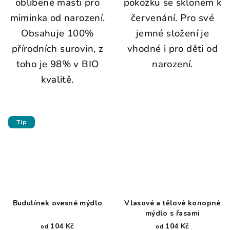
oblíbené masti pro
pokožku se sklonem k
miminka od narození.
červenání. Pro své
Obsahuje 100%
jemné složení je
přírodních surovin, z
vhodné i pro děti od
toho je 98% v BIO
narození.
kvalitě.
Tip
Budulínek ovesné mýdlo
Vlasové a tělové konopné
mýdlo s řasami
104 Kč
104 Kč
od
od