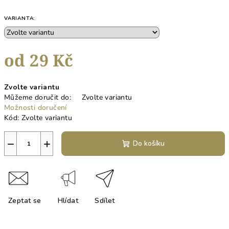
VARIANTA:
od
29 Kč
Měrná
Zvolte variantu
cena:
Můžeme doručit do:
Zvolte variantu
Možnosti doručení
Kód:
Zvolte variantu
−
+
Do košíku
Zeptat se
Hlídat
Sdílet