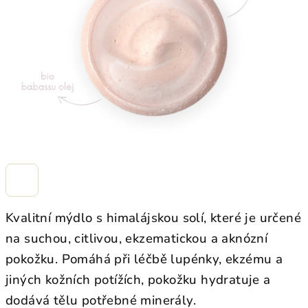
hvězdiček.
Kvalitní mýdlo s himalájskou solí, které je určené
na suchou, citlivou, ekzematickou a aknózní
pokožku. Pomáhá při léčbě lupénky, ekzému a
jiných kožních potížích, pokožku hydratuje a
dodává tělu potřebné minerály.