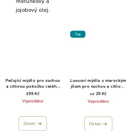
meruňkový a
jojobový olej.
Tip
Pečující mýdlo pro suchou
Luxusní mýdlo s marockým
a citlivou pokožku celého
jílem pro suchou a citlivou
těla autíčko BLESK
pokožku
199 Kč
29 Kč
od
Vyprodáno
Vyprodáno
Detail
Detail