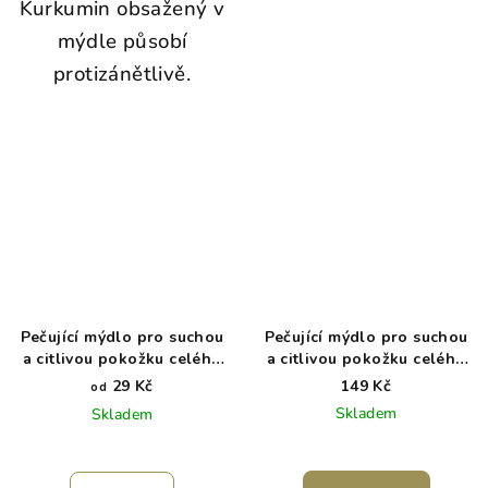
Kurkumin obsažený v
mýdle působí
protizánětlivě.
Pečující mýdlo pro suchou
Pečující mýdlo pro suchou
a citlivou pokožku celého
a citlivou pokožku celého
těla
těla ROBOT velký
29 Kč
149 Kč
od
Skladem
Skladem