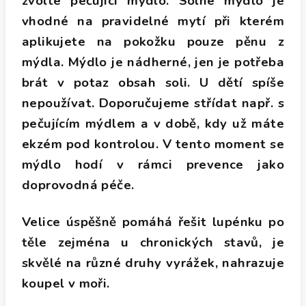
zvolte pečující mýdlo. Solné mýdlo je
vhodné na pravidelné mytí při kterém
aplikujete na pokožku pouze pěnu z
mýdla.
Mýdlo je nádherné, jen je potřeba
brát v potaz obsah soli. U dětí spíše
nepoužívat. Doporučujeme střídat např. s
pečujícím mýdlem a v době,
kdy už máte
ekzém pod kontrolou. V tento moment se
mýdlo hodí v rámci prevence jako
doprovodná péče.
Velice úspěšně pomáhá řešit lupénku po
těle zejména u chronických stavů, je
skvělé na různé druhy vyrážek, nahrazuje
koupel v moři.