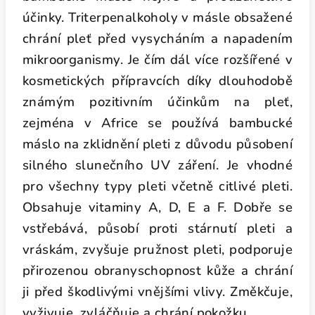
účinky. Triterpenalkoholy v másle obsažené
chrání pleť před vysycháním a napadením
mikroorganismy. Je čím dál více rozšířené v
kosmetických přípravcích díky dlouhodobě
známým pozitivním účinkům na pleť,
zejména v Africe se používá bambucké
máslo na zklidnění pleti z důvodu působení
silného slunečního UV záření. Je vhodné
pro všechny typy pleti včetně citlivé pleti.
Obsahuje vitaminy A, D, E a F. D
obře se
vstřebává, působí proti stárnutí pleti a
vráskám, zvyšuje pružnost pleti, podporuje
přirozenou obranyschopnost kůže a chrání
ji před škodlivými vnějšími vlivy. Změkčuje,
vyživuje, zvláčňuje a chrání pokožku.