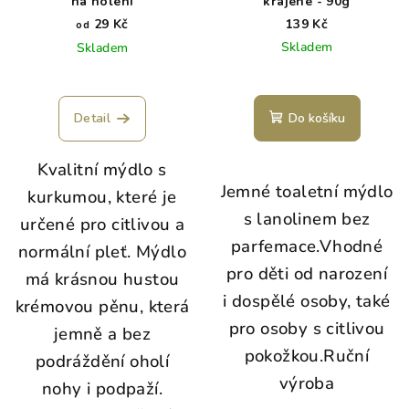
na holení
krájené - 90g
29 Kč
139 Kč
od
Skladem
Skladem
Detail
Do košíku
Kvalitní mýdlo s
Jemné toaletní mýdlo
kurkumou, které je
s lanolinem bez
určené pro citlivou a
parfemace.
Vhodné
normální pleť. Mýdlo
pro děti od narození
má krásnou hustou
i dospělé osoby, také
krémovou pěnu, která
pro osoby s citlivou
jemně a bez
pokožkou.
Ruční
podráždění oholí
výroba
nohy i podpaží.