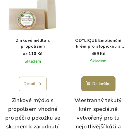
Zinkové mýdlo s
ODYLIQUE Emolienční
propolisem
krém pro atopickou a
citlivou pokožku - BABY
110 Kč
469 Kč
od
REPAIR
Skladem
Skladem
Detail
Do košíku
Zinkové mýdlo s
Všestranný tekutý
propolisem vhodné
krém speciálně
pro péči o pokožku se
vytvořený pro tu
sklonem k zarudnutí.
nejcitlivější kůži a