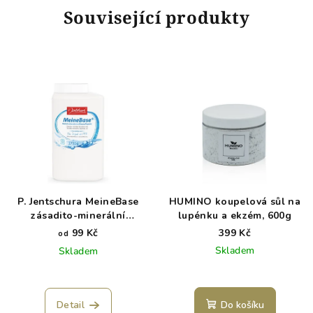
Související produkty
P. Jentschura MeineBase
HUMINO koupelová sůl na
zásadito-minerální
lupénku a ekzém, 600g
koupelová sůl
99 Kč
399 Kč
od
Skladem
Skladem
Detail
Do košíku