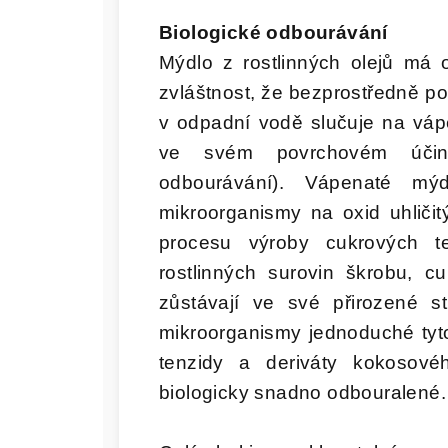
Biologické odbourávání
Mýdlo z rostlinných olejů má o
zvláštnost, že bezprostředně p
v odpadní vodě slučuje na váp
ve svém povrchovém účin
odbourávání). Vápenaté m
mikroorganismy na oxid uhličit
procesu výroby cukrových t
rostlinných surovin škrobu, cu
zůstávají ve své přirozené s
mikroorganismy jednoduché tyto
tenzidy a deriváty kokosov
biologicky snadno odbouralené.