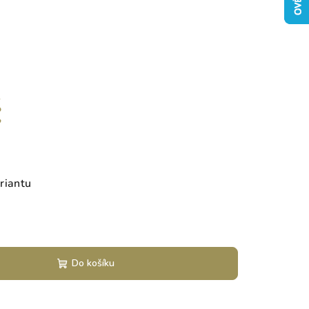
č
riantu
Do košíku