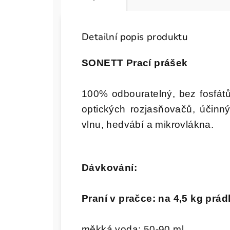
Detailní popis produktu
SONETT Prací prášek
100% odbouratelný, bez fosfátů,
optických rozjasňovačů, účinn
vlnu, hedvábí a mikrovlákna.
Dávkování:
Praní v pračce: na 4,5 kg prád
měkká voda: 50-90 ml