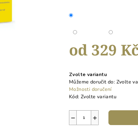
hvězdiček.
od
329 K
Měrná
cena:
Zvolte variantu
Můžeme doručit do:
Zvolte va
Možnosti doručení
Kód:
Zvolte variantu
−
+