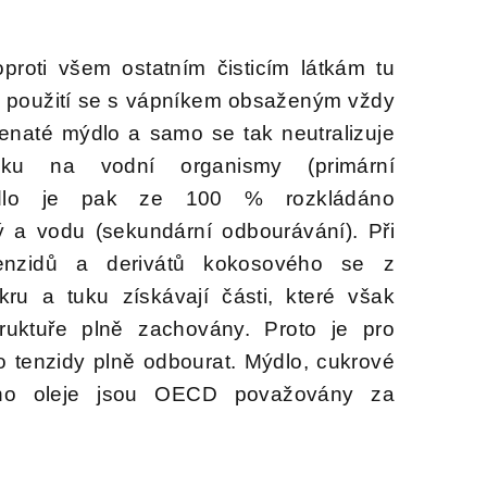
proti všem ostatním čisticím látkám tu
o použití se s vápníkem obsaženým vždy
enaté mýdlo a samo se tak neutralizuje
ku na vodní organismy (primární
ýdlo je pak ze 100 % rozkládáno
ý a vodu (sekundární odbourávání). Při
enzidů a derivátů kokosového se z
kru a tuku získávají části, které však
truktuře plně zachovány. Proto je pro
 tenzidy plně odbourat. Mýdlo, cukrové
ého oleje jsou OECD považovány za