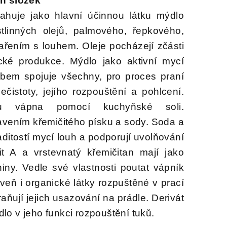
ch složek
huje jako hlavní účinnou látku mýdlo
tlinných olejů, palmového, řepkového,
ařením s louhem. Oleje pocházejí zčásti
cké produkce. Mýdlo jako aktivní mycí
bem spojuje všechny, pro proces praní
čistoty, jejího rozpouštění a pohlcení.
 vápna pomocí kuchyňské soli.
ením křemičitého písku a sody. Soda a
aditostí mycí louh a podporují uvolňování
t A a vrstevnatý křemičitan mají jako
iny. Vedle své vlastnosti poutat vápník
oveň i organické látky rozpuštěné v prací
ňují jejich usazování na prádle. Derivát
o v jeho funkci rozpouštění tuků.