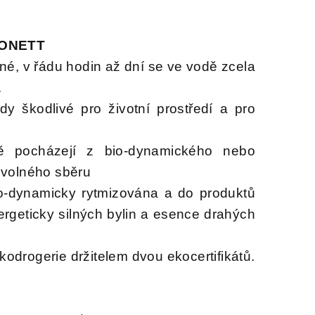
SONETT
é, v řádu hodin až dní se ve vodě zcela
.
dy škodlivé pro životní prostředí a pro
bě pocházejí z bio-dynamického nebo
 volného sběru
io-dynamicky rytmizována a do produktů
rgeticky silných bylin a esence drahých
ekodrogerie držitelem dvou ekocertifikátů.