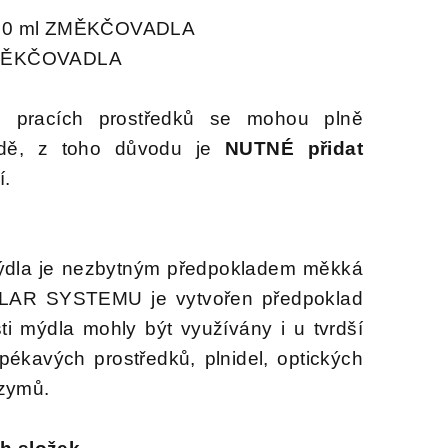
 + 30 ml ZMĚKČOVADLA
 ZMĚKČOVADLA
 pracích prostředků se mohou plně
odě, z toho důvodu je
NUTNÉ přidat
í.
mýdla je nezbytným předpokladem měkká
AR SYSTEMU je vytvořen předpoklad
ti mýdla mohly být využívány i u tvrdší
pékavých prostředků, plnidel, optických
nzymů.