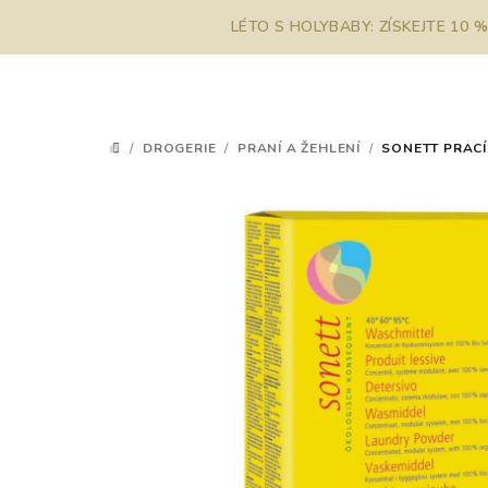
Přejít
LÉTO S HOLYBABY: ZÍSKEJTE 10 
na
obsah
/
DROGERIE
/
PRANÍ A ŽEHLENÍ
/
SONETT PRACÍ
DOMŮ