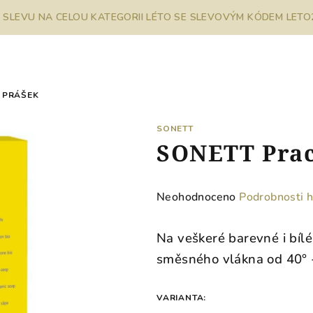
% SLEVU NA CELOU KATEGORII LÉTO SE SLEVOVÝM KÓDEM LETO26
 PRÁŠEK
SONETT
SONETT Prac
Průměrné
Neohodnoceno
Podrobnosti 
hodnocení
produktu
Na veškeré barevné i bílé
je
směsného vlákna od 40° 
0,0
z
5
VARIANTA: