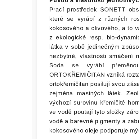
Původ a vlastnosti jednotlivý
Prací prostředek SONETT obsa
které se vyrábí z různých ros
kokosového a olivového, a to v
z ekologické resp. bio-dynami
látka v sobě jedinečným způso
nezbytné, vlastnosti smáčení ne
Soda se vyrábí přeměnou
ORTOKŘEMIČITAN vzniká roztav
ortokřemičitan posilují svou zás
zejména mastných látek. Zeoli
výchozí surovinu křemičité horn
ve vodě poutají tyto složky zár
vodě a barevné pigmenty a zabra
kokosového oleje podporuje mýdl