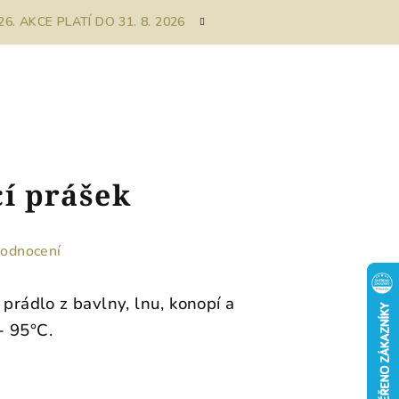
. AKCE PLATÍ DO 31. 8. 2026
í prášek
hodnocení
 prádlo z bavlny, lnu, konopí a
- 95°C.