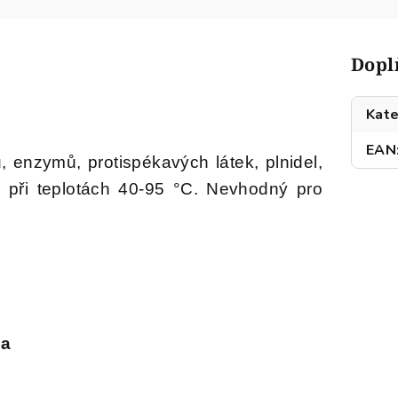
Dopl
Kate
EAN
 enzymů, protispékavých látek, plnidel,
ý při teplotách 40-95 °C. Nevhodný pro
la