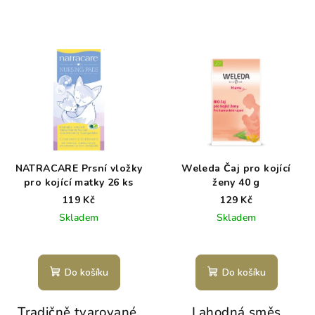
NATRACARE Prsní vložky
Weleda Čaj pro kojící
pro kojící matky 26 ks
ženy 40 g
119 Kč
129 Kč
Skladem
Skladem
Do košíku
Do košíku
Tradičně tvarované,
Lahodná směs