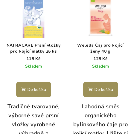
NATRACARE Prsní vložky
Weleda Čaj pro kojící
pro kojící matky 26 ks
ženy 40 g
119 Kč
129 Kč
Skladem
Skladem
Do košíku
Do košíku
Tradičně tvarované,
Lahodná směs
výborně savé prsní
organického
vložky vyrobené
bylinkového čaje pro
výhradně z
kojící matky.
Užijte si