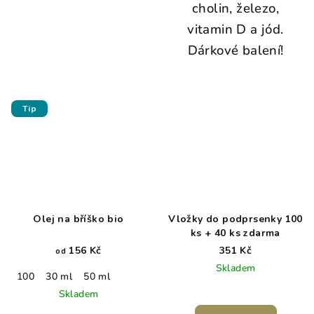
cholin, železo,
vitamin D a jód.
Dárkové balení!
Tip
Olej na bříško bio
Vložky do podprsenky 100
ks + 40 ks zdarma
156 Kč
351 Kč
od
Skladem
100
30 ml
50 ml
Skladem