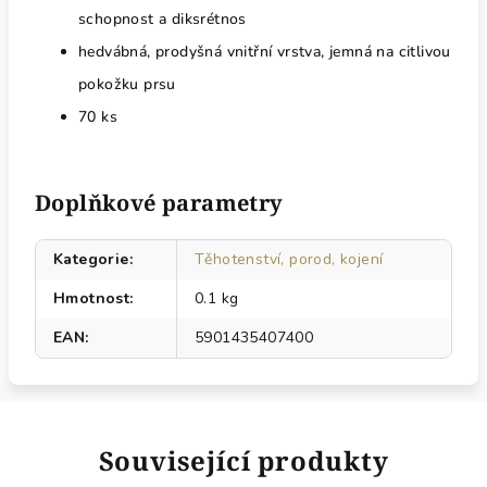
schopnost a diksrétnos
hedvábná, prodyšná vnitřní vrstva, jemná na citlivou
pokožku prsu
70 ks
Doplňkové parametry
Kategorie
:
Těhotenství, porod, kojení
Hmotnost
:
0.1 kg
EAN
:
5901435407400
Související produkty