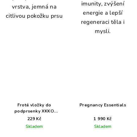
imunity, zvýšení
vrstva, jemná na
energie a lepší
citlivou pokožku prsu
regeneraci těla i
mysli.
Froté vložky do
Pregnancy Essentials
podprsenky XKKO
Organic - Bílé
229 Kč
1 990 Kč
Skladem
Skladem