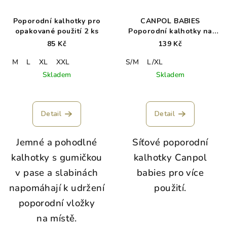
Poporodní kalhotky pro
CANPOL BABIES
opakované použití 2 ks
Poporodní kalhotky na
více použití 2ks
85 Kč
139 Kč
M
L
XL
XXL
S/M
L/XL
Skladem
Skladem
Detail
Detail
Jemné a pohodlné
Síťové poporodní
kalhotky s gumičkou
kalhotky Canpol
v pase a slabinách
babies pro více
napomáhají k udržení
použití.
poporodní vložky
na místě.