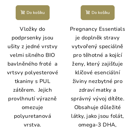
Do košíku
Do košíku
Vložky do
Pregnancy Essentials
podprsenky jsou
je doplněk stravy
ušity z jedné vrstvy
vytvořený speciálně
velmi silného BIO
pro těhotné a kojící
bavlněného froté a
ženy, který zajišťuje
vrtsvy polyesterové
klíčové esenciální
tkaniny s PUL
živiny nezbytné pro
zátěrem. Jejich
zdraví matky a
provlhnutí výrazně
správný vývoj dítěte.
omezuje
Obsahuje důležité
polyuretanová
látky, jako jsou folát,
vrstva.
omega-3 DHA,