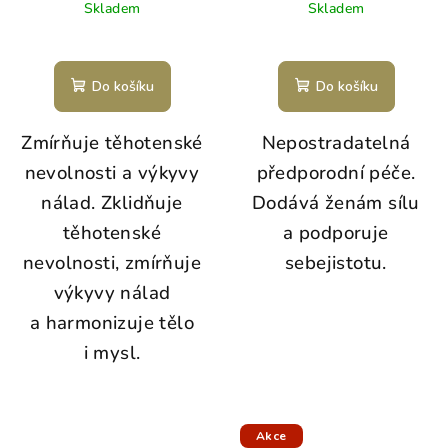
Skladem
Skladem
Do košíku
Do košíku
Zmírňuje těhotenské
Nepostradatelná
nevolnosti a výkyvy
předporodní péče.
nálad. Zklidňuje
Dodává ženám sílu
těhotenské
a podporuje
nevolnosti, zmírňuje
sebejistotu.
výkyvy nálad
a harmonizuje tělo
i mysl.
Akce