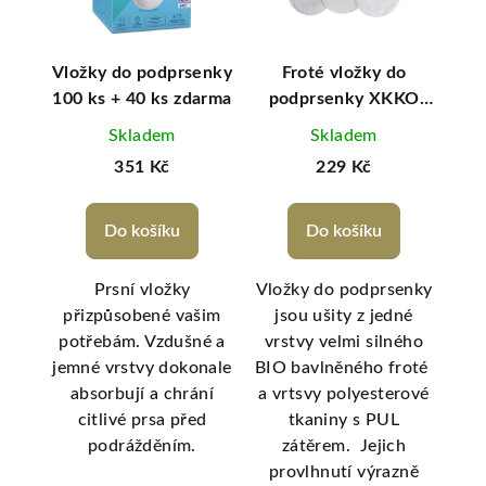
ERO
Vložky do podprsenky
Froté vložky do
Sb
N
100 ks + 40 ks zdarma
podprsenky XKKO
m
ám
Organic - Bílé
Skladem
Skladem
t +
351 Kč
229 Kč
Do košíku
Do košíku
y s
Prsní vložky
Vložky do podprsenky
S
vými
přizpůsobené vašim
jsou ušity z jedné
ml
i
potřebám. Vzdušné a
vrstvy velmi silného
le
0%
jemné vrstvy dokonale
BIO bavlněného froté
1
zám
absorbují a chrání
a vrtsvy polyesterové
sil
aci,
citlivé prsa před
tkaniny s PUL
la
 a
podrážděním.
zátěrem. Jejich
t
provlhnutí výrazně