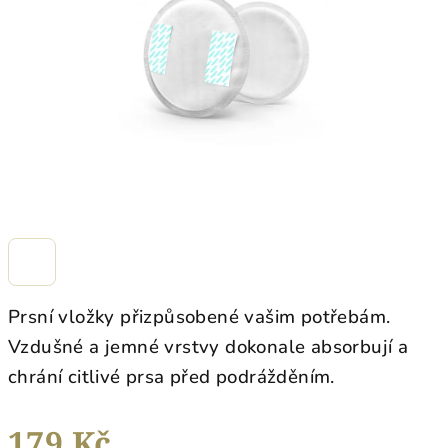
hvězdiček.
Prsní vložky přizpůsobené vašim potřebám.
Vzdušné a jemné vrstvy dokonale absorbují a
chrání citlivé prsa před podrážděním.
179 Kč