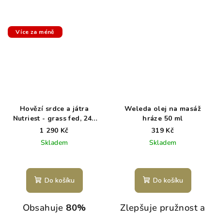
Více za méně
Hovězí srdce a játra
Weleda olej na masáž
Nutriest - grass fed, 240
hráze 50 ml
kapslí
1 290 Kč
319 Kč
Skladem
Skladem
Do košíku
Do košíku
Obsahuje
80%
Zlepšuje pružnost a