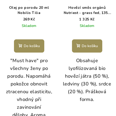
Olej po porodu 20 ml
Hovězí směs orgánů
Nobilis Tilia
Nutriest - grass fed, 135g
v prášku
269 Kč
1 325 Kč
Skladem
Skladem
Průměrné
hodnocení
produktu
Do košíku
Do košíku
je
5,0
"Must have" pro
Obsahuje
z
5
všechny ženy po
lyofilizovaná bio
hvězdiček.
porodu. Napomáhá
hovězí játra (50 %),
pokožce obnovit
ledviny (30 %), srdce
ztracenou elasticitu,
(20 %). Prášková
vhodný při
forma.
zavinování
dělohy. Aroma