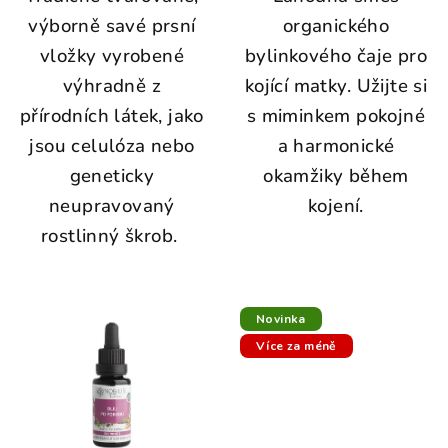
výborně savé prsní
organického
vložky vyrobené
bylinkového čaje pro
výhradně z
kojící matky.
Užijte si
přírodních látek, jako
s miminkem pokojné
jsou celulóza nebo
a harmonické
geneticky
okamžiky během
neupravovaný
kojení.
rostlinný škrob.
Novinka
Více za méně