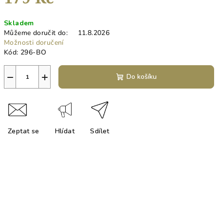
Měrná
Skladem
cena:
Můžeme doručit do:
11.8.2026
Možnosti doručení
Kód:
296-BO
−
+
Do košíku
Zeptat se
Hlídat
Sdílet