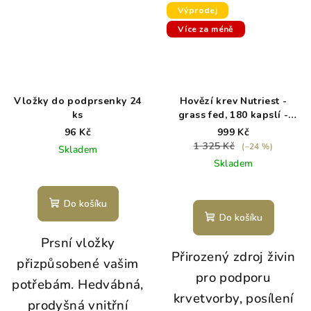
Výprodej
Více za méně
Vložky do podprsenky 24
Hovězí krev Nutriest -
ks
grass fed, 180 kapslí -
exp. 5/26
96 Kč
999 Kč
1 325 Kč
(–24 %)
Skladem
Skladem
Do košíku
Do košíku
Prsní vložky
Přirozený zdroj živin
přizpůsobené vašim
pro podporu
potřebám. H
edvábná,
krvetvorby, posílení
prodyšná vnitřní