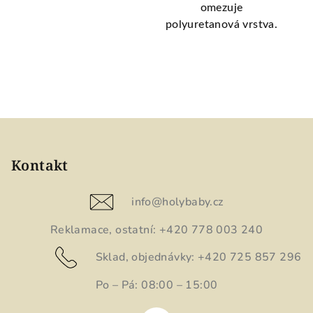
rby
omezuje
polyuretanová vrstva.
v
b
po
Z
á
p
Kontakt
a
t
info
@
holybaby.cz
í
Reklamace, ostatní: +420 778 003 240
Sklad, objednávky: +420 725 857 296
Po – Pá: 08:00 – 15:00