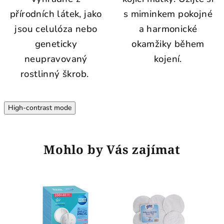
přírodních látek, jako
s miminkem pokojné
jsou celulóza nebo
a harmonické
geneticky
okamžiky během
neupravovaný
kojení.
rostlinný škrob.
High-contrast mode
Mohlo by Vás zajímat