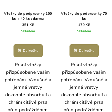
Vložky do podprsenky 100
Vložky do podprsenky 70
ks + 40 ks zdarma
ks
351 Kč
179 Kč
Skladem
Skladem
Do košíku
Do košíku
Prsní vložky
Prsní vložky
přizpůsobené vašim
přizpůsobené vašim
potřebám. Vzdušné a
potřebám. Vzdušné a
jemné vrstvy
jemné vrstvy
dokonale absorbují a
dokonale absorbují a
chrání citlivé prsa
chrání citlivé prsa
před podrážděním.
před podrážděním.