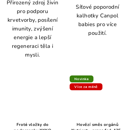
Přirozený zdroj živin
Síťové poporodní
pro podporu
kalhotky Canpol
krvetvorby, posílení
babies pro více
imunity, zvýšení
použití.
energie a lepší
regeneraci těla i
mysli.
Novinka
Více za méně
Froté vložky do
Hovězí směs orgánů