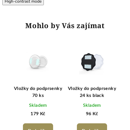
High-contrast mode
Mohlo by Vás zajímat
čaj
Vložky do podprsenky
Vložky do podprsenky
N
70 ks
24 ks black
Skladem
Skladem
179 Kč
96 Kč