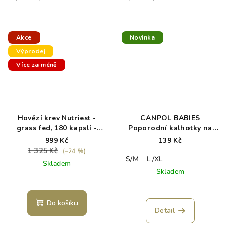
Akce
Novinka
Výprodej
Více za méně
Hovězí krev Nutriest -
CANPOL BABIES
grass fed, 180 kapslí -
Poporodní kalhotky na
exp. 5/26
více použití 2ks
999 Kč
139 Kč
1 325 Kč
(–24 %)
S/M
L/XL
Skladem
Skladem
Do košíku
Detail