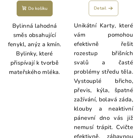
Detail
Do košíku
Unikátní Karty, které
Bylinná lahodná
vám pomohou
směs obsahující
efektivně řešit
fenykl, anýz a kmín.
rozestup břišních
Bylinky, které
svalů a časté
přispívají k tvorbě
problémy středu těla.
mateřského mléka.
Vystouplé břicho,
převis, kýla, špatné
zažívání, bolavá záda,
klouby a neaktivní
pánevní dno vás již
nemusí trápit. Cvičte
efektivně, zábavnou