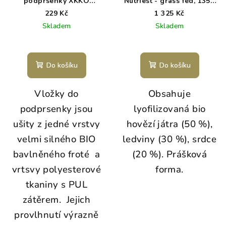
podprsenky XKKO
Nutriest - grass fed, 135g
Organic - Bílé
v prášku
229 Kč
1 325 Kč
Skladem
Skladem
Průměrné
hodnocení
produktu
Do košíku
Do košíku
je
5,0
Vložky do
Obsahuje
z
5
podprsenky jsou
lyofilizovaná bio
hvězdiček.
ušity z jedné vrstvy
hovězí játra (50 %),
velmi silného BIO
ledviny (30 %), srdce
bavlněného froté a
(20 %). Prášková
vrtsvy polyesterové
forma.
tkaniny s PUL
zátěrem. Jejich
provlhnutí výrazně