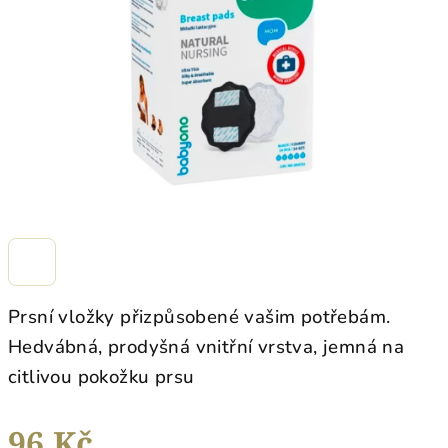
hvězdiček.
Prsní vložky přizpůsobené vašim potřebám.
H
edvábná, prodyšná vnitřní vrstva, jemná na
citlivou pokožku prsu
96 Kč