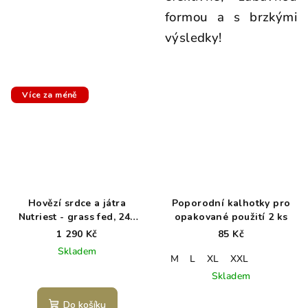
formou a s brzkými
výsledky!
Více za méně
Hovězí srdce a játra
Poporodní kalhotky pro
Nutriest - grass fed, 240
opakované použití 2 ks
kapslí
1 290 Kč
85 Kč
Skladem
M
L
XL
XXL
Skladem
Do košíku