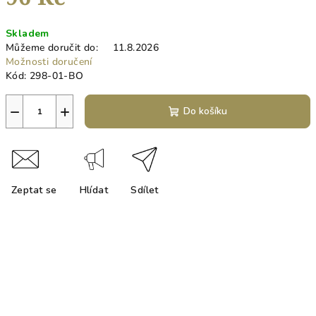
Měrná
Skladem
cena:
Můžeme doručit do:
11.8.2026
Možnosti doručení
Kód:
298-01-BO
−
+
Do košíku
Zeptat se
Hlídat
Sdílet