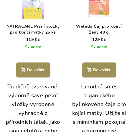
NATRACARE Prsní vložky
Weleda Čaj pro kojící
pro kojící matky 26 ks
ženy 40 g
119 Kč
129 Kč
Skladem
Skladem
Do košíku
Do košíku
Tradičně tvarované,
Lahodná směs
výborně savé prsní
organického
vložky vyrobené
bylinkového čaje pro
výhradně z
kojící matky.
Užijte si
přírodních látek, jako
s miminkem pokojné
jsou celulóza nebo
a harmonické