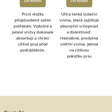
Do košíku
Do košíku
o
Prsní vložky
Ultra tenká izolační
Tr
ce
přizpůsobené vašim
vrstva, která zajišťuje
v
a.
potřebám. Vzdušné a
absorpční schopnost
ka a
jemné vrstvy dokonale
a diskrétnost.
výh
ou
absorbují a chrání
Hedvábná, prodyšná
citlivé prsa před
vnitřní vrstva, jemná
podrážděním.
na citlivou
pokožku prsu
Z
á