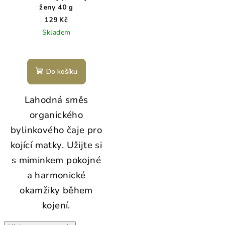
ženy 40 g
129 Kč
Skladem
Do košíku
Lahodná směs
organického
bylinkového čaje pro
kojící matky.
Užijte si
s miminkem pokojné
a harmonické
okamžiky během
kojení.