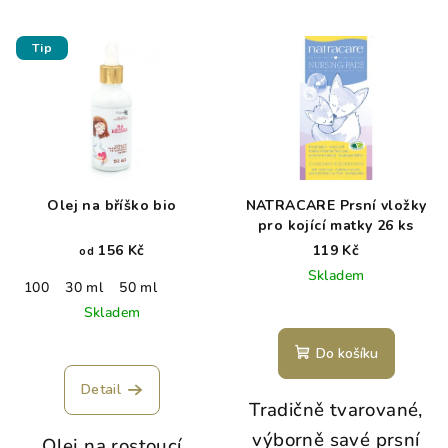
Tip
Olej na bříško bio
NATRACARE Prsní vložky
pro kojící matky 26 ks
156 Kč
119 Kč
od
Skladem
100
30 ml
50 ml
Skladem
Do košíku
Detail
Tradičně tvarované,
výborně savé prsní
Olej na rostoucí