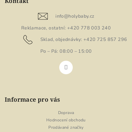
p
Kontakt
a
t
info
@
holybaby.cz
í
Reklamace, ostatní: +420 778 003 240
Sklad, objednávky: +420 725 857 296
Po – Pá: 08:00 – 15:00
Informace pro vás
Doprava
Hodnocení obchodu
Prodávané značky