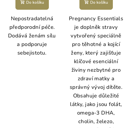
Do košíku
Do košíku
Nepostradatelná
Pregnancy Essentials
předporodní péče.
je doplněk stravy
Dodává ženám sílu
vytvořený speciálně
a podporuje
pro těhotné a kojící
sebejistotu.
ženy, který zajišťuje
klíčové esenciální
živiny nezbytné pro
zdraví matky a
správný vývoj dítěte.
Obsahuje důležité
látky, jako jsou folát,
omega-3 DHA,
cholin, železo,