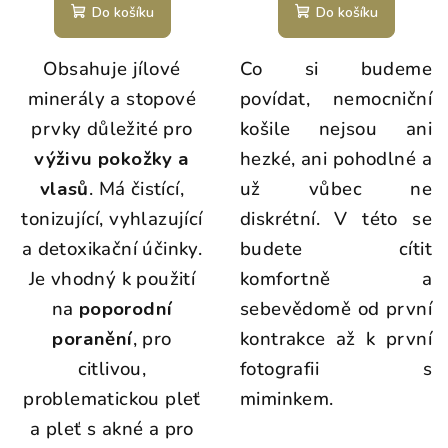
Do košíku
Do košíku
Obsahuje jílové
Co si budeme
minerály a stopové
povídat, nemocniční
prvky důležité pro
košile nejsou ani
výživu pokožky a
hezké, ani pohodlné a
vlasů
. Má čistící,
už vůbec ne
tonizující, vyhlazující
diskrétní. V této se
a detoxikační účinky.
budete cítit
Je vhodný k použití
komfortně a
na
poporodní
sebevědomě od první
poranění
, pro
kontrakce až k první
citlivou,
fotografii s
problematickou pleť
miminkem.
a pleť s akné a pro