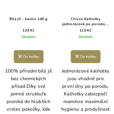
Bílý jíl - kaolin 140 g
Chicco Kalhotky
jednorázové po porodu, 4
ks, vel.4
129 Kč
119 Kč
Skladem
Skladem
Do košíku
Do košíku
100% přírodní bílý jíl
Jednorázové kalhotky
bez chemických
jsou vhodné pro
přísad.Díky své
první dny po porodu.
jemné struktuře
Kalhotky zabezpečí
proniká do hlubších
mamince maximální
vrstev pokožky, kde
hygienu a prodyšnost