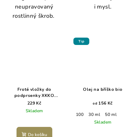
neupravovaný
i mysl.
rostlinný škrob.
Tip
Froté vložky do
Olej na bříško bio
podprsenky XKKO
Organic - Bílé
229 Kč
156 Kč
od
Skladem
100
30 ml
50 ml
Skladem
Do košíku