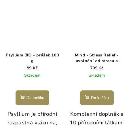
Psyllium BIO - prášek 100
Mind - Stress Relief -
g
uvolnění od stresu a
napětí - kapsle 60 ks
99 Kč
799 Kč
Skladem
Skladem
Do košíku
Do košíku
Psyllium je přírodní
Komplexní doplněk s
rozpustná vláknina,
10 přírodními látkami