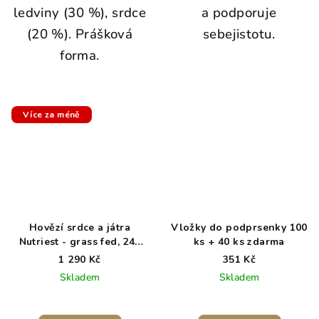
ledviny (30 %), srdce
a podporuje
(20 %). Prášková
sebejistotu.
forma.
Více za méně
Hovězí srdce a játra
Vložky do podprsenky 100
Nutriest - grass fed, 240
ks + 40 ks zdarma
kapslí
1 290 Kč
351 Kč
Skladem
Skladem