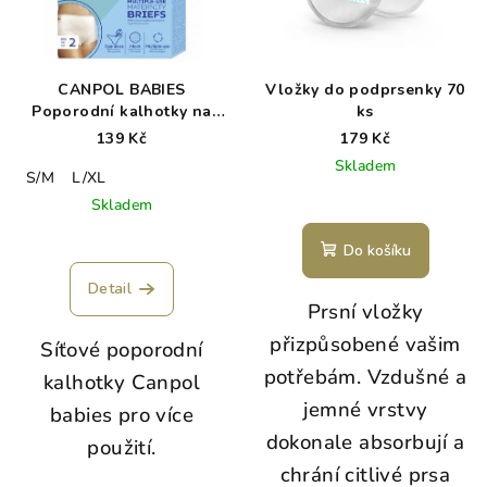
CANPOL BABIES
Vložky do podprsenky 70
Poporodní kalhotky na
ks
více použití 2ks
139 Kč
179 Kč
Skladem
S/M
L/XL
Skladem
Do košíku
Detail
Prsní vložky
přizpůsobené vašim
Síťové poporodní
potřebám. Vzdušné a
kalhotky Canpol
jemné vrstvy
babies pro více
dokonale absorbují a
použití.
chrání citlivé prsa