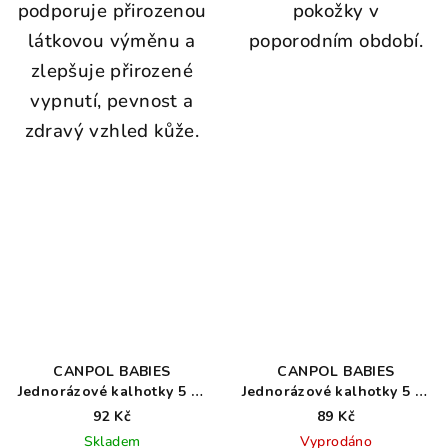
podporuje přirozenou
pokožky v
látkovou výměnu a
poporodním období.
zlepšuje přirozené
vypnutí, pevnost a
zdravý vzhled kůže.
CANPOL BABIES
CANPOL BABIES
Jednorázové kalhotky 5 ks
Jednorázové kalhotky 5 ks
L/XL
M/L
92 Kč
89 Kč
Skladem
Vyprodáno