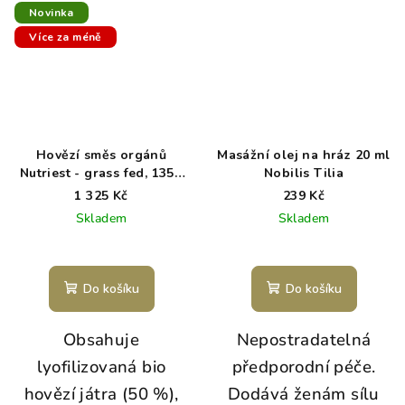
Novinka
Více za méně
Hovězí směs orgánů
Masážní olej na hráz 20 ml
Nutriest - grass fed, 135g
Nobilis Tilia
v prášku
1 325 Kč
239 Kč
Skladem
Skladem
Průměrné
hodnocení
produktu
Do košíku
Do košíku
je
5,0
Obsahuje
Nepostradatelná
z
5
lyofilizovaná bio
předporodní péče.
hvězdiček.
hovězí játra (50 %),
Dodává ženám sílu