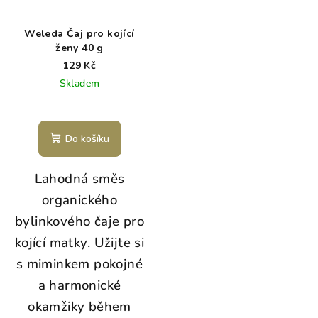
Weleda Čaj pro kojící
ženy 40 g
129 Kč
Skladem
Do košíku
Lahodná směs
organického
bylinkového čaje pro
kojící matky.
Užijte si
s miminkem pokojné
a harmonické
okamžiky během