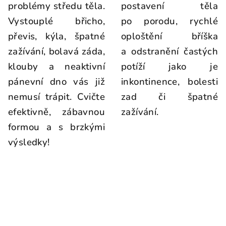
problémy středu těla.
postavení těla
Vystouplé břicho,
po porodu, rychlé
převis, kýla, špatné
oploštění bříška
zažívání, bolavá záda,
a odstranění častých
klouby a neaktivní
potíží jako je
pánevní dno vás již
inkontinence, bolesti
nemusí trápit. Cvičte
zad či špatné
efektivně, zábavnou
zažívání.
formou a s brzkými
výsledky!