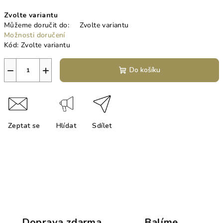
Měrná
Zvolte variantu
cena:
Můžeme doručit do:
Zvolte variantu
Možnosti doručení
Kód:
Zvolte variantu
−
+
Do košíku
Zeptat se
Hlídat
Sdílet
Doprava zdarma
Balíme