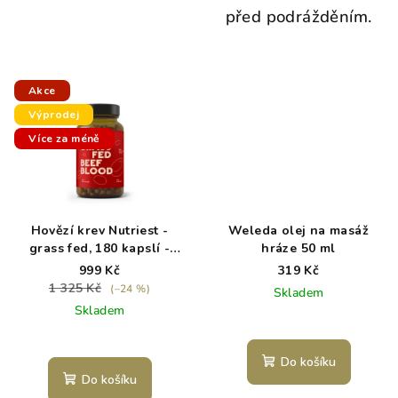
před podrážděním.
Akce
Výprodej
Více za méně
Hovězí krev Nutriest -
Weleda olej na masáž
grass fed, 180 kapslí -
hráze 50 ml
exp. 5/26
999 Kč
319 Kč
1 325 Kč
(–24 %)
Skladem
Skladem
Do košíku
Do košíku