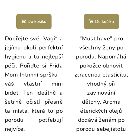
Do košíku
Do košíku
Dopřejte své „Vagi“ a
"Must have" pro
jejímu okolí perfektní
všechny ženy po
hygienu a tu nejlepší
porodu. Napomáhá
péči. Pořiďte si Frida
pokožce obnovit
Mom Intimní spršku –
ztracenou elasticitu,
váš vlastní mini
vhodný při
bidet! Ten ideálně a
zavinování
šetrně očistí přesně
dělohy. Aroma
ta místa, která to po
éterických olejů
porodu potřebují
dodává ženám po
nejvíce.
porodu sebejistotu