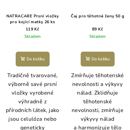
NATRACARE Prsní vložky
Čaj pro těhotné ženy 50 g
pro kojící matky 26 ks
119 Kč
89 Kč
Skladem
Skladem
Do košíku
Do košíku
Tradičně tvarované,
Zmírňuje těhotenské
výborně savé prsní
nevolnosti a výkyvy
vložky vyrobené
nálad. Zklidňuje
výhradně z
těhotenské
přírodních látek, jako
nevolnosti, zmírňuje
jsou celulóza nebo
výkyvy nálad
geneticky
a harmonizuje tělo