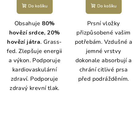
Do košíku
Do košíku
Obsahuje
80%
Prsní vložky
hovězí srdce, 20%
přizpůsobené vašim
hovězí játra
. Grass-
potřebám. Vzdušné a
fed. Zlepšuje energii
jemné vrstvy
a výkon. Podporuje
dokonale absorbují a
kardiovaskulární
chrání citlivé prsa
zdraví. Podporuje
před podrážděním.
zdravý krevní tlak.