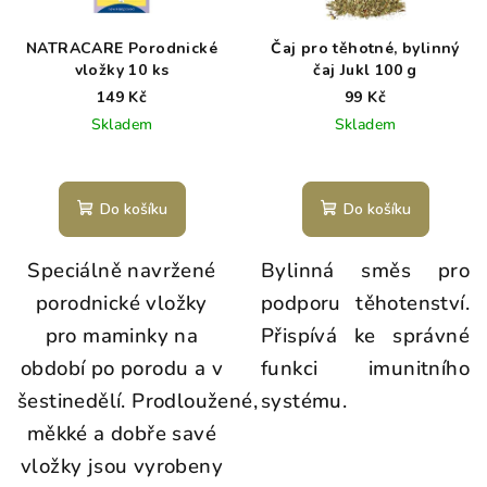
NATRACARE Porodnické
Čaj pro těhotné, bylinný
vložky 10 ks
čaj Jukl 100 g
149 Kč
99 Kč
Skladem
Skladem
Do košíku
Do košíku
Speciálně navržené
Bylinná směs pro
porodnické vložky
podporu těhotenství.
pro maminky na
Přispívá ke správné
období po porodu a v
funkci imunitního
šestinedělí.
Prodloužené,
systému.
měkké a dobře savé
vložky jsou vyrobeny