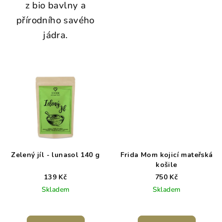
z bio bavlny a
přírodního savého
jádra.
Zelený jíl - lunasol 140 g
Frida Mom kojicí mateřská
košile
139 Kč
750 Kč
Skladem
Skladem