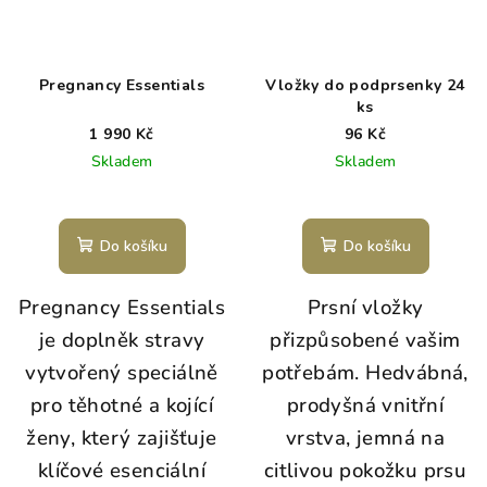
Pregnancy Essentials
Vložky do podprsenky 24
ks
1 990 Kč
96 Kč
Skladem
Skladem
Do košíku
Do košíku
Pregnancy Essentials
Prsní vložky
je doplněk stravy
přizpůsobené vašim
vytvořený speciálně
potřebám. H
edvábná,
pro těhotné a kojící
prodyšná vnitřní
ženy, který zajišťuje
vrstva, jemná na
klíčové esenciální
citlivou pokožku prsu