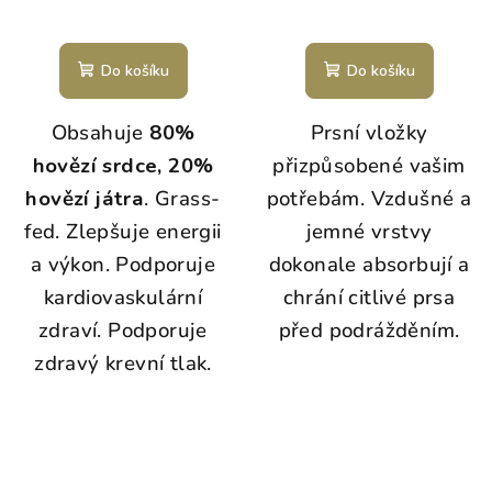
Do košíku
Do košíku
Obsahuje
80%
Prsní vložky
hovězí srdce, 20%
přizpůsobené vašim
hovězí játra
. Grass-
potřebám. Vzdušné a
fed. Zlepšuje energii
jemné vrstvy
a výkon. Podporuje
dokonale absorbují a
kardiovaskulární
chrání citlivé prsa
zdraví. Podporuje
před podrážděním.
zdravý krevní tlak.