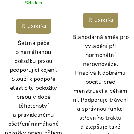
Skladem
Do košíku
Do košíku
Blahodárná směs pro
Šetrná péče
vyladění při
o namáhanou
hormonální
pokožku prsou
nerovnováze.
podporující kojení.
Přispívá k dobrému
Slouží k podpoře
pocitu před
elasticity pokožky
menstruací a během
prsou v době
ní. Podporuje trávení
těhotenství
a správnou funkci
a pravidelnému
střevního traktu
ošetření namáhané
a zlepšuje také
pokožky prsou během