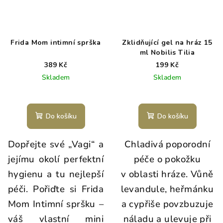
Frida Mom intimní sprška
Zklidňující gel na hráz 15
ml Nobilis Tilia
389 Kč
199 Kč
Skladem
Skladem
Do košíku
Do košíku
Dopřejte své „Vagi“ a
Chladivá poporodní
jejímu okolí perfektní
péče o pokožku
hygienu a tu nejlepší
v oblasti hráze. Vůně
péči. Pořiďte si Frida
levandule, heřmánku
Mom Intimní spršku –
a cypřiše povzbuzuje
váš vlastní mini
náladu a ulevuje při