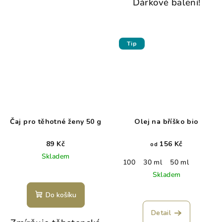
Dárkové balení!
Tip
Čaj pro těhotné ženy 50 g
Olej na bříško bio
89 Kč
156 Kč
od
Skladem
100
30 ml
50 ml
Skladem
Do košíku
Detail