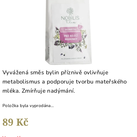
hvězdiček.
Vyvážená směs bylin příznivě ovlivňuje
metabolismus a podporuje tvorbu mateřského
mléka. Zmírňuje nadýmání.
Položka byla vyprodána…
89 Kč
Měrná