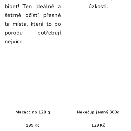
bidet! Ten ideálně a
úzkosti.
šetrně očistí přesně
ta místa, která to po
porodu potřebují
nejvíce.
Macaccino 120 g
Nekečup jemný 300g
199 Kč
129 Kč