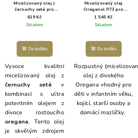
Micelizovaný olej z
Micelizovaný olej
černuchy seté pro
Oreganol P73 pro
miminka, děti a kojící -
miminka, děti a kojící -
619 Kč
1 545 Kč
Absorb Max
H2Orega™
Skladem
Skladem
Do košíku
Do košíku
Vysoce kvalitní
Rozpustný (micelizovan
micelizovaný olej z
olej z divokého
černuchy seté
v
Oregana vhodný pro
kombinaci s ultra
děti v infantním věku,
potentním olejem z
kojící, starší osoby a
divoce rostoucího
domácí mazlíčky.
oregana
. Tento olej
je skvělým zdrojem