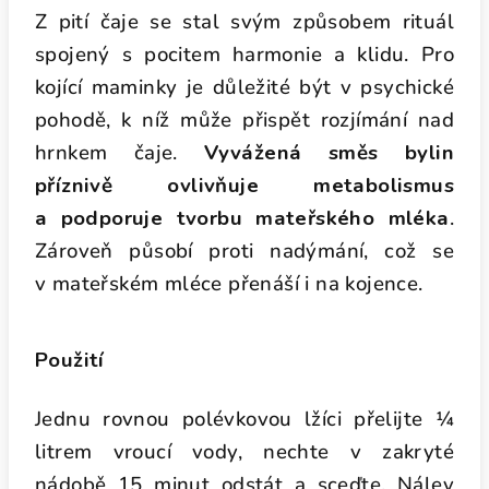
Z pití čaje se stal svým způsobem rituál
spojený s pocitem harmonie a klidu. Pro
kojící maminky je důležité být v psychické
pohodě, k níž může přispět rozjímání nad
hrnkem čaje.
Vyvážená směs bylin
příznivě ovlivňuje metabolismus
a podporuje tvorbu mateřského mléka
.
Zároveň působí proti nadýmání, což se
v mateřském mléce přenáší i na kojence.
Použití
Jednu rovnou polévkovou lžíci přelijte ¼
litrem vroucí vody, nechte v zakryté
nádobě 15 minut odstát a sceďte. Nálev