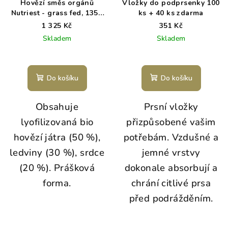
Hovězí směs orgánů
Vložky do podprsenky 100
Nutriest - grass fed, 135g
ks + 40 ks zdarma
v prášku
1 325 Kč
351 Kč
Skladem
Skladem
Průměrné
hodnocení
produktu
Do košíku
Do košíku
je
5,0
Obsahuje
Prsní vložky
z
5
lyofilizovaná bio
přizpůsobené vašim
hvězdiček.
hovězí játra (50 %),
potřebám. Vzdušné a
ledviny (30 %), srdce
jemné vrstvy
(20 %). Prášková
dokonale absorbují a
forma.
chrání citlivé prsa
před podrážděním.