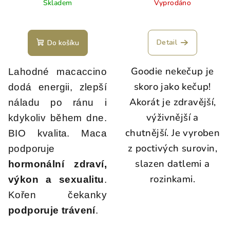
Skladem
Vyprodáno
Detail
Do košíku
Goodie nekečup je
Lahodné macaccino
skoro jako kečup!
dodá energii, zlepší
Akorát je zdravější,
náladu po ránu i
výživnější a
kdykoliv během dne.
chutnější. Je vyroben
BIO kvalita. Maca
z poctivých surovin,
podporuje
slazen datlemi a
hormonální zdraví,
rozinkami.
výkon a sexualitu
.
Kořen čekanky
podporuje trávení
.