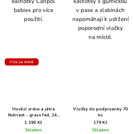
kalhotky Canpol
kalhotky s gumičkou
babies pro více
v pase a slabinách
použití.
napomáhají k udržení
poporodní vložky
na místě.
Více za méně
Hovězí srdce a játra
Vložky do podprsenky 70
Nutriest - grass fed, 240
ks
kapslí
1 290 Kč
179 Kč
Skladem
Skladem