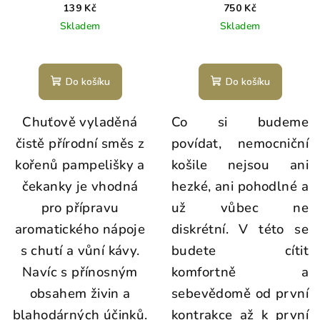
139 Kč
750 Kč
Skladem
Skladem
Do košíku
Do košíku
Chuťově vyladěná
Co si budeme
čistě přírodní směs z
povídat, nemocniční
kořenů pampelišky a
košile nejsou ani
čekanky je vhodná
hezké, ani pohodlné a
pro přípravu
už vůbec ne
aromatického nápoje
diskrétní. V této se
s chutí a vůní kávy.
budete cítit
Navíc s přínosným
komfortně a
obsahem živin a
sebevědomě od první
blahodárných účinků.
kontrakce až k první