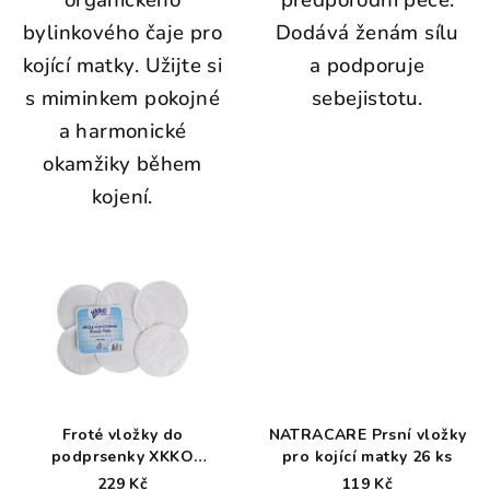
organického
předporodní péče.
bylinkového čaje pro
Dodává ženám sílu
kojící matky.
Užijte si
a podporuje
s miminkem pokojné
sebejistotu.
a harmonické
okamžiky během
kojení.
Froté vložky do
NATRACARE Prsní vložky
podprsenky XKKO
pro kojící matky 26 ks
Organic - Bílé
229 Kč
119 Kč