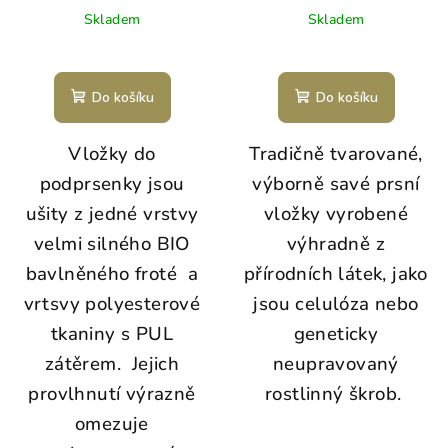
Skladem
Skladem
Do košíku
Do košíku
Vložky do
Tradičně tvarované,
podprsenky jsou
výborně savé prsní
ušity z jedné vrstvy
vložky vyrobené
velmi silného BIO
výhradně z
bavlněného froté a
přírodních látek, jako
vrtsvy polyesterové
jsou celulóza nebo
tkaniny s PUL
geneticky
zátěrem. Jejich
neupravovaný
provlhnutí výrazně
rostlinný škrob.
omezuje