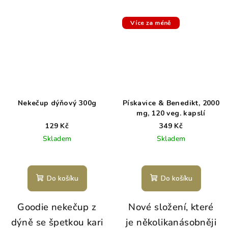
Více za méně
Nekečup dýňový 300g
Pískavice & Benedikt, 2000
mg, 120 veg. kapslí
129 Kč
349 Kč
Skladem
Skladem
Do košíku
Do košíku
Goodie nekečup z
Nové složení, které
dýně se špetkou kari
je několikanásobněji