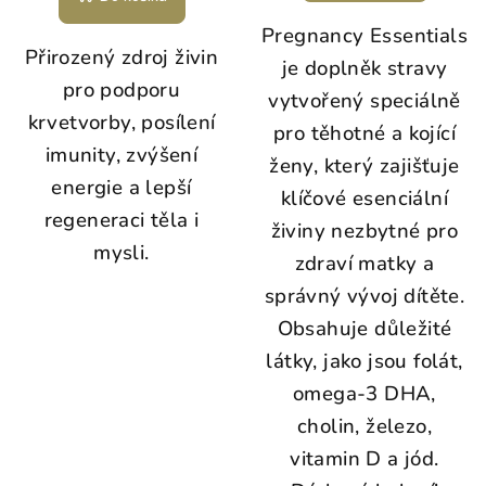
Pregnancy Essentials
Přirozený zdroj živin
je doplněk stravy
pro podporu
vytvořený speciálně
krvetvorby, posílení
pro těhotné a kojící
imunity, zvýšení
ženy, který zajišťuje
energie a lepší
klíčové esenciální
regeneraci těla i
živiny nezbytné pro
mysli.
zdraví matky a
správný vývoj dítěte.
Obsahuje důležité
látky, jako jsou folát,
omega-3 DHA,
cholin, železo,
vitamin D a jód.