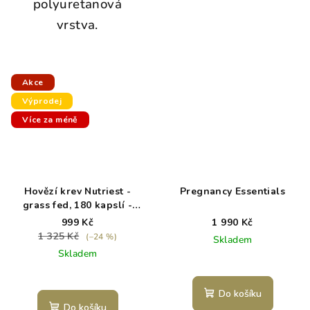
polyuretanová
vrstva.
Akce
Výprodej
Více za méně
Hovězí krev Nutriest -
Pregnancy Essentials
grass fed, 180 kapslí -
exp. 5/26
999 Kč
1 990 Kč
1 325 Kč
(–24 %)
Skladem
Skladem
Do košíku
Do košíku