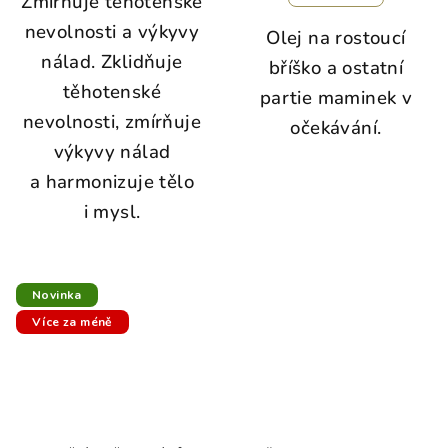
Zmírňuje těhotenské
nevolnosti a výkyvy
Olej na rostoucí
nálad. Zklidňuje
bříško a ostatní
těhotenské
partie maminek v
nevolnosti, zmírňuje
očekávání.
výkyvy nálad
a harmonizuje tělo
i mysl.
Novinka
Více za méně