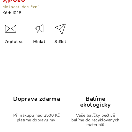
Vyprodáno
cena:
Možnosti doručení
Kód:
J018
Zeptat se
Hlídat
Sdílet
Doprava zdarma
Balíme
ekologicky
Při nákupu nad 2500 Kč
Vaše balíčky pečlivě
platíme dopravu my!
balíme do recyklovaných
materiálů