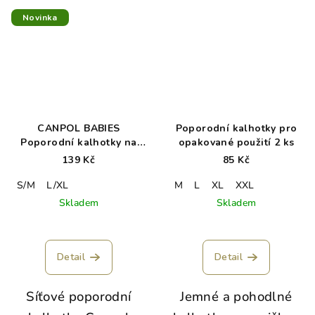
Novinka
CANPOL BABIES
Poporodní kalhotky pro
Poporodní kalhotky na
opakované použití 2 ks
více použití 2ks
139 Kč
85 Kč
S/M
L/XL
M
L
XL
XXL
Skladem
Skladem
Detail
Detail
Síťové poporodní
Jemné a pohodlné