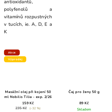
antioxidantů,
polyfenolů a
vitamínů rozpustných
v tucích, ie. A, D, E a
K
Akce
Výprodej
Masážní olej při kojení 50
Čaj pro ženy 50 g
ml Nobilis Tilia - exp. 2/26
159 Kč
89 Kč
235 Kč
(–32 %)
Skladem