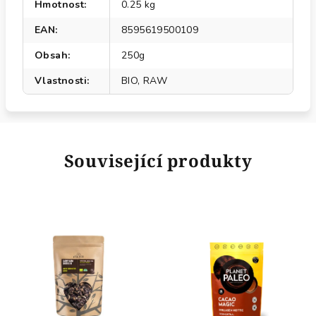
Hmotnost
:
0.25 kg
EAN
:
8595619500109
Obsah
:
250g
Vlastnosti
:
BIO, RAW
Související produkty