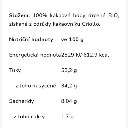
Složení:
100% kakaové boby drcené BIO,
získané z odrůdy kakaovníku Criollo.
Nutriční hodnoty
ve 100 g
Energetická hodnota
2529 kJ/ 612,9 kcal
Tuky
55,2 g
z toho nasycené
34,2 g
Sacharidy
8,04 g
z toho cukry
1,7 g