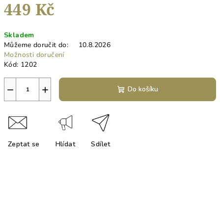
449 Kč
Měrná
Skladem
cena:
Můžeme doručit do:
10.8.2026
Možnosti doručení
Kód:
1202
−
+
Do košíku
Zeptat se
Hlídat
Sdílet