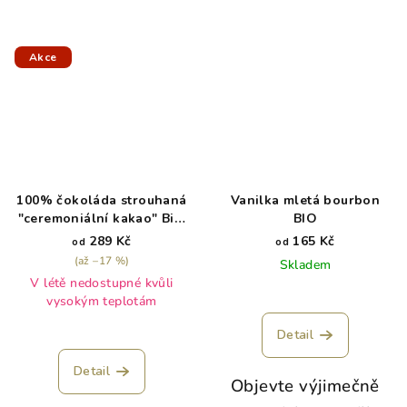
Akce
100% čokoláda strouhaná
Vanilka mletá bourbon
"ceremoniální kakao" Bio,
BIO
Peru
289 Kč
165 Kč
od
od
(až –17 %)
Skladem
V létě nedostupné kvůli
vysokým teplotám
Detail
Detail
Objevte výjimečně