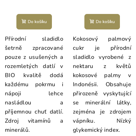
Do košíku
Do košíku
Přírodní sladidlo
Kokosový palmový
šetrně zpracované
cukr je přírodní
pouze z usušených a
sladidlo vyrobené z
rozemletých datlí v
nektaru z květů
BIO kvalitě dodá
kokosové palmy v
každému pokrmu i
Indonésii. Obsahuje
nápoji lehce
přirozeně vyskytující
nasládlou a
se minerální látky,
příjemnou chuť datlí.
zejména je zdrojem
Zdroj vitamínů a
vápníku. Nízký
minerálů.
glykemický index.