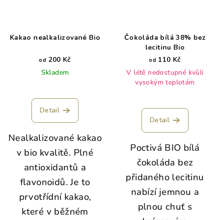
Kakao nealkalizované Bio
Čokoláda bílá 38% bez
lecitinu Bio
200 Kč
110 Kč
od
od
Skladem
V létě nedostupné kvůli
vysokým teplotám
Detail
Detail
Nealkalizované kakao
Poctivá BIO bílá
v bio kvalitě. Plné
čokoláda bez
antioxidantů a
přidaného lecitinu
flavonoidů. Je to
nabízí jemnou a
prvotřídní kakao,
plnou chuť s
které v běžném