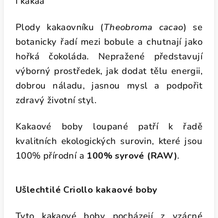
i kakaa
Plody kakaovníku (
Theobroma cacao
) se
botanicky řadí mezi bobule a chutnají jako
hořká čokoláda. Nepražené představují
výborný prostředek, jak dodat tělu energii,
dobrou náladu, jasnou mysl a podpořit
zdravý životní styl.
Kakaové boby loupané patří k řadě
kvalitních ekologických surovin, které jsou
100% přírodní a
100% syrové (RAW)
.
Ušlechtilé Criollo kakaové boby
Tyto kakaové boby pocházejí z vzácné