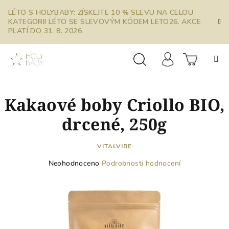
Přejít
LÉTO S HOLYBABY: ZÍSKEJTE 10 % SLEVU NA CELOU
na
KATEGORII LÉTO SE SLEVOVÝM KÓDEM LETO26. AKCE
obsah
PLATÍ DO 31. 8. 2026
Prázdn
Hledat
Přihlášení
Kakaové boby Criollo BIO,
košík
drcené, 250g
VITALVIBE
Průměrné
Neohodnoceno
Podrobnosti hodnocení
hodnocení
produktu
je
0,0
z
5