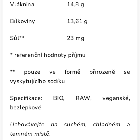
Vláknina
14,8 g
Bílkoviny
13,61 g
Sůl**
23 mg
* referenční hodnoty příjmu
** pouze ve formě přirozeně se
vyskytujícího sodíku
Specifikace: BIO, RAW, veganské,
bezlepkové
Uchovávejte na suchém, chladném a
temném místě.