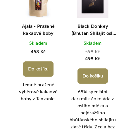
vané
Ajala - Pražené
Black Donkey
A
kakaové boby
(Bhutan Shilajit oslí
darkmilk bez cukru)
Skladem
Skladem
Naive
458 Kč
599 Kč
499 Kč
Do košíku
Do košíku
akao
Jemně pražené
Va
né
výběrové kakaové
69% speciální
t
boby z Tanzanie.
darkmilk čokoláda z
čok
o
oslího mléka a
n
o,
nejdražšího
E
m
bhútánského shilajitu
d
te.
zlaté třídy. Zcela bez