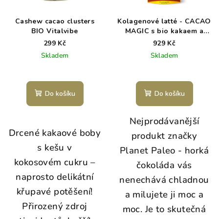
Cashew cacao clusters
Kolagenové latté - CACAO
BIO Vitalvibe
MAGIC s bio kakaem a
vanilkou
299 Kč
929 Kč
Skladem
Skladem
Průměrné
hodnocení
produktu
Do košíku
Do košíku
je
5,0
Nejprodávanější
z
5
Drcené kakaové boby
produkt značky
hvězdiček.
s kešu v
Planet Paleo - horká
kokosovém cukru –
čokoláda vás
naprosto delikátní
nenechává chladnou
křupavé potěšení!
a milujete ji moc a
Přirozený zdroj
moc. Je to skutečná