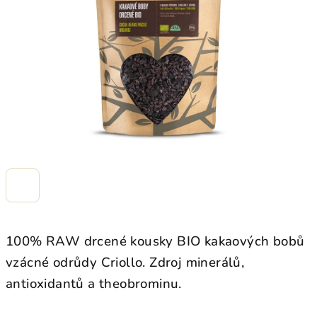
hvězdiček.
100% RAW drcené kousky BIO kakaových bobů
vzácné odrůdy Criollo. Zdroj minerálů,
antioxidantů a theobrominu.