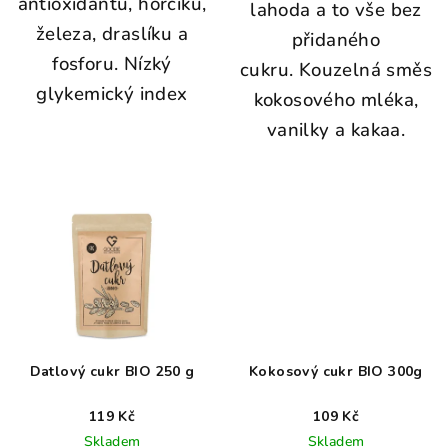
antioxidantů, hořčíku,
lahoda a to vše bez
železa, draslíku a
přidaného
fosforu. Nízký
cukru. Kouzelná směs
glykemický index
kokosového mléka,
vanilky a kakaa.
Datlový cukr BIO 250 g
Kokosový cukr BIO 300g
119 Kč
109 Kč
Skladem
Skladem