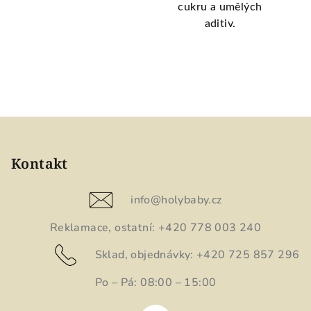
cukru a umělých
aditiv.
Z
á
p
Kontakt
a
t
info
@
holybaby.cz
í
Reklamace, ostatní: +420 778 003 240
Sklad, objednávky: +420 725 857 296
Po – Pá: 08:00 – 15:00