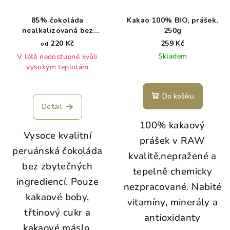
85% čokoláda
Kakao 100% BIO, prášek,
nealkalizovaná bez
250g
lecitinu Bio
220 Kč
259 Kč
od
Skladem
V létě nedostupné kvůli
vysokým teplotám
Průměrné
hodnocení
Do košíku
produktu
Detail
je
100% kakaový
5,0
Vysoce kvalitní
z
prášek v RAW
5
peruánská čokoláda
kvalitě,nepražené a
hvězdiček.
bez zbytečných
tepelně chemicky
ingrediencí. Pouze
nezpracované. Nabité
kakaové boby,
vitamíny, minerály a
třtinový cukr a
antioxidanty
kakaové máslo.