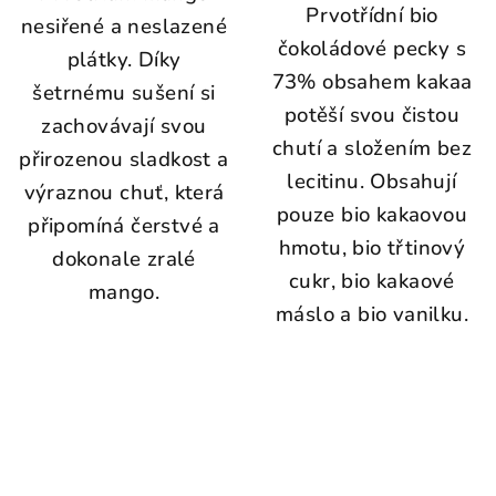
Prvotřídní bio
nesiřené a neslazené
čokoládové pecky s
plátky. Díky
73% obsahem kakaa
šetrnému sušení si
potěší svou čistou
zachovávají svou
chutí a složením bez
přirozenou sladkost a
lecitinu. Obsahují
výraznou chuť, která
pouze bio kakaovou
připomíná čerstvé a
hmotu, bio třtinový
dokonale zralé
cukr, bio kakaové
mango.
máslo a bio vanilku.