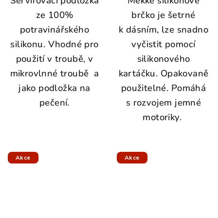
Servírovací podložka
Měkké silikonové
ze 100%
brčko je šetrné
potravinářského
k dásním, l
ze snadno
silikonu.
Vhodné pro
vyčistit pomocí
použití v troubě, v
silikonového
mikrovlnné troubě a
kartáčku.
Opakovaně
jako podložka na
použitelné.
Pomáhá
pečení.
s rozvojem jemné
motoriky.
Akce
Akce