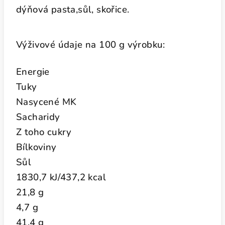
dýňová pasta,sůl, skořice.
Výživové údaje na 100 g výrobku:
Energie
Tuky
Nasycené MK
Sacharidy
Z toho cukry
Bílkoviny
Sůl
1830,7 kJ/437,2 kcal
21,8 g
4,7 g
41,4 g