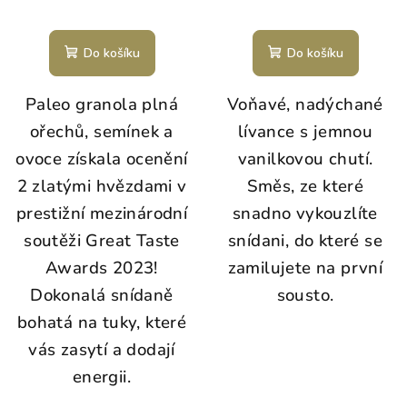
Do košíku
Do košíku
Paleo granola plná
Voňavé, nadýchané
ořechů, semínek a
lívance s jemnou
ovoce získala ocenění
vanilkovou chutí.
2 zlatými hvězdami v
Směs, ze které
prestižní mezinárodní
snadno vykouzlíte
soutěži Great Taste
snídani, do které se
Awards 2023!
zamilujete na první
Dokonalá snídaně
sousto.
bohatá na tuky, které
vás zasytí a dodají
energii.