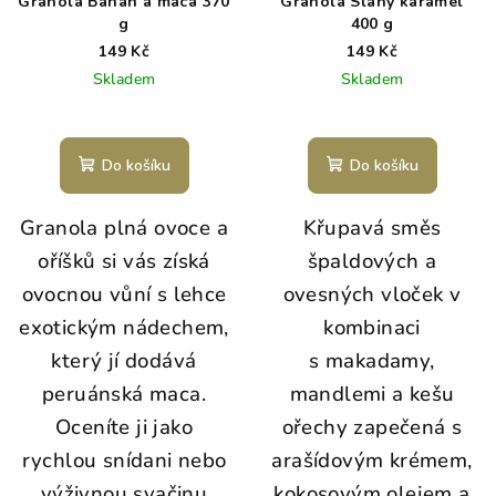
Granola Banán a maca 370
Granola Slaný karamel
g
400 g
149 Kč
149 Kč
Skladem
Skladem
Do košíku
Do košíku
Granola plná ovoce a
Křupavá směs
oříšků si vás získá
špaldových a
ovocnou vůní s lehce
ovesných vloček v
exotickým nádechem,
kombinaci
který jí dodává
s makadamy,
peruánská maca.
mandlemi a kešu
Oceníte ji jako
ořechy zapečená s
rychlou snídani nebo
arašídovým krémem,
výživnou svačinu
kokosovým olejem a