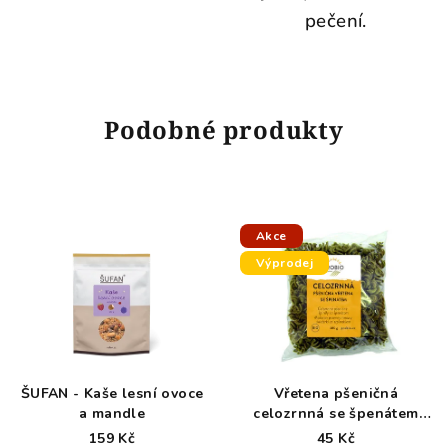
pečení.
Podobné produkty
Akce
Výprodej
ŠUFAN - Kaše lesní ovoce
Vřetena pšeničná
a mandle
celozrnná se špenátem
300 g BIO PROBIO - exp.
159 Kč
45 Kč