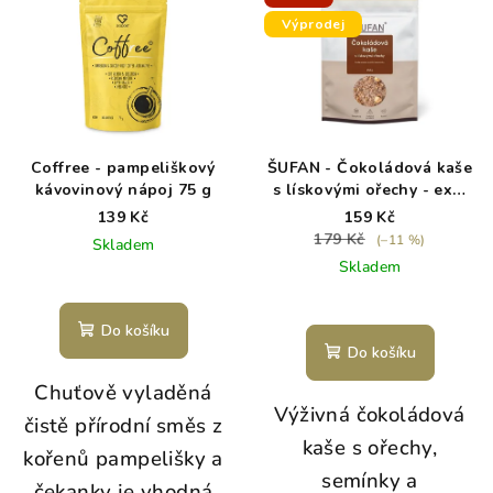
Výprodej
Coffree - pampeliškový
ŠUFAN - Čokoládová kaše
kávovinový nápoj 75 g
s lískovými ořechy - exp.
8/26
139 Kč
159 Kč
179 Kč
(–11 %)
Skladem
Skladem
Do košíku
Do košíku
Chuťově vyladěná
Výživná čokoládová
čistě přírodní směs z
kaše s ořechy,
kořenů pampelišky a
semínky a
čekanky je vhodná