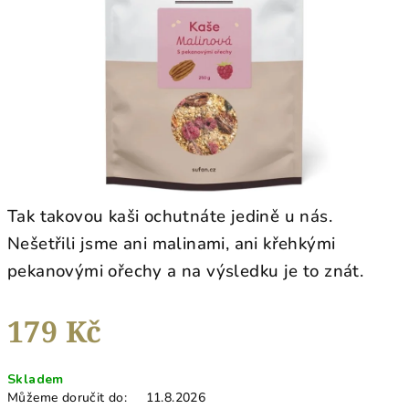
hvězdiček.
Tak takovou kaši ochutnáte jedině u nás.
Nešetřili jsme ani malinami, ani křehkými
pekanovými ořechy a na výsledku je to znát.
179 Kč
Měrná
Skladem
cena:
Můžeme doručit do:
11.8.2026