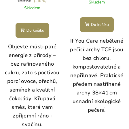
169 Kč
(–10 %)
Skladem
Skladem
Do košíku
Do košíku
If You Care nebělené
Objevte müsli plné
pečicí archy TCF jsou
energie z přírody –
bez chloru,
bez rafinovaného
kompostovatelné a
cukru, zato s poctivou
nepřilnavé. Praktické
porcí ovoce, ořechů,
předem nastříhané
semínek a kvalitní
archy 38×41 cm
čokolády. Křupavá
usnadní ekologické
směs, která vám
pečení.
zpříjemní ráno i
svačinu.