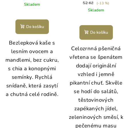
7/26
52 Kč
(–13 %)
Skladem
Skladem
Do košíku
Do košíku
Bezlepková kaše s
Celozrnná pšeničná
lesním ovocem a
vřetena se špenátem
mandlemi, bez cukru,
dodají originální
s chia a konopnými
vzhled i jemně
semínky. Rychlá
pikantní chuť. Skvěle
snídaně, která zasytí
se hodí do salátů,
a chutná celé rodině.
těstovinových
zapékaných jídel,
zeleninových směsí, k
pečenému masu