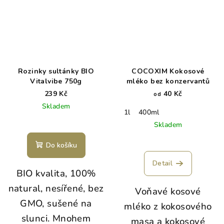
Rozinky sultánky BIO
COCOXIM Kokosové
Vitalvibe 750g
mléko bez konzervantů
239 Kč
40 Kč
od
Skladem
1l
400ml
Skladem
Do košíku
Detail
BIO kvalita, 100%
natural, nesířené, bez
Voňavé kosové
GMO, sušené na
mléko z kokosového
slunci. Mnohem
masa a kokosové