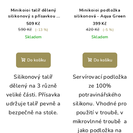
Minikoioi talíř dělený
Minikoioi podložka
silikonový s přísavkou -
silikonová - Aqua Green
Woody Brown
509 Kč
399 Kč
590 Kč
420 Kč
(–13 %)
(–5 %)
Skladem
Skladem
Do košíku
Do košíku
Silikonový talíř
Servírovací podložka
dělený na 3 různě
ze 100%
veliké části. Přísavka
potravinářského
udržuje talíř pevně a
silikonu.
Vhodné pro
bezpečně na stole.
použití v troubě, v
mikrovlnné troubě a
jako podložka na