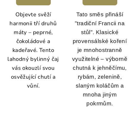
Objevte svěží
Tato směs přináší
harmonii tří druhů
"tradiční Francii na
máty – peprné,
stůl". Klasické
čokoládové a
provensálské koření
kadeřavé. Tento
je mnohostranně
lahodný bylinný čaj
využitelné – výborně
vás okouzlí svou
chutná k jehněčímu,
osvěžující chutí a
rybám, zelenině,
vůní.
slaným koláčům a
mnoha jiným
pokrmům.