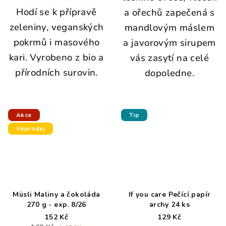
Hodí se k přípravě
a ořechů zapečená s
zeleniny, veganských
mandlovým máslem
pokrmů i masového
a javorovým sirupem
kari. Vyrobeno z bio a
vás zasytí na celé
přírodních surovin.
dopoledne.
Akce
Tip
Výprodej
Müsli Maliny a čokoláda
If you care Pečící papír
270 g - exp. 8/26
archy 24 ks
152 Kč
129 Kč