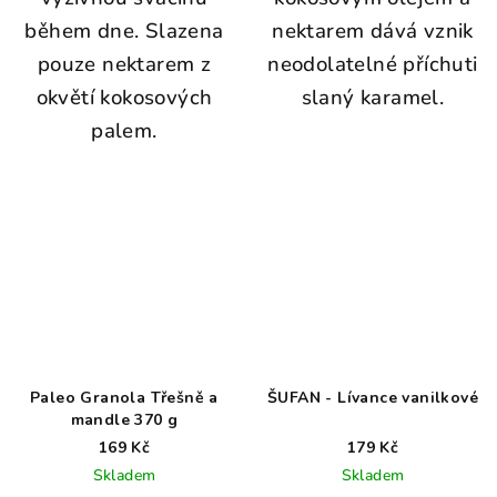
během dne. Slazena
nektarem dává vznik
pouze nektarem z
neodolatelné příchuti
okvětí kokosových
slaný karamel.
palem.
Paleo Granola Třešně a
ŠUFAN - Lívance vanilkové
mandle 370 g
169 Kč
179 Kč
Skladem
Skladem