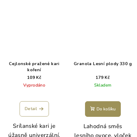
Cejlonské pražené kari
Granola Lesní plody 330 g
koření
109 Kč
179 Kč
Vyprodáno
Skladem
Detail
Do košíku
Srílanské kari je
Lahodná směs
úžasně univerzální.
lesního ovoce, vloček