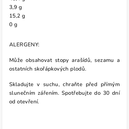
3,9 g
15,2 g
0 g
ALERGENY:
Může obsahovat stopy arašídů, sezamu a
ostatních skořápkových plodů.
Skladujte v suchu, chraňte před přímým
slunečním zářením. Spotřebujte do 30 dní
od otevření.