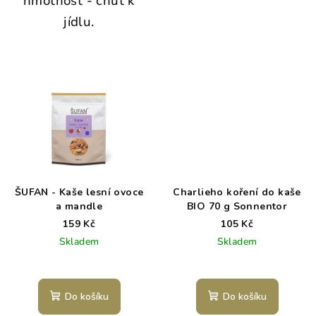
hmotnost - chuť k
jídlu.
ŠUFAN - Kaše lesní ovoce
Charlieho koření do kaše
a mandle
BIO 70 g Sonnentor
159 Kč
105 Kč
Skladem
Skladem
Do košíku
Do košíku