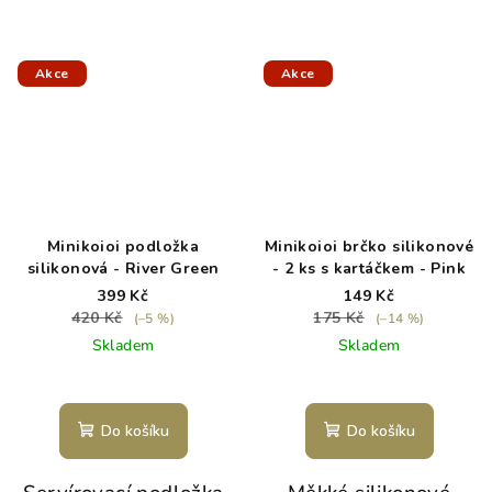
Akce
Akce
Minikoioi podložka
Minikoioi brčko silikonové
silikonová - River Green
- 2 ks s kartáčkem - Pink
399 Kč
149 Kč
420 Kč
175 Kč
(–5 %)
(–14 %)
Skladem
Skladem
Do košíku
Do košíku