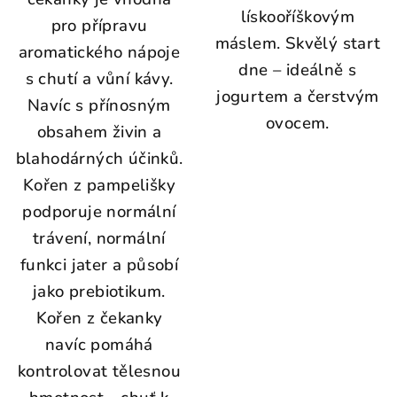
lískooříškovým
pro přípravu
máslem. Skvělý start
aromatického nápoje
dne – ideálně s
s chutí a vůní kávy.
jogurtem a čerstvým
Navíc s přínosným
ovocem.
obsahem živin a
blahodárných účinků.
Kořen z pampelišky
podporuje normální
trávení, normální
funkci jater a působí
jako prebiotikum.
Kořen z čekanky
navíc pomáhá
kontrolovat tělesnou