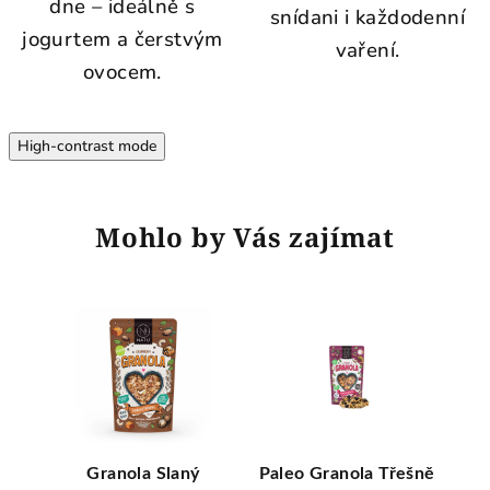
dne – ideálně s
snídani i každodenní
jogurtem a čerstvým
vaření.
ovocem.
High-contrast mode
Mohlo by Vás zajímat
sní
Granola Slaný
Paleo Granola Třešně
Gr