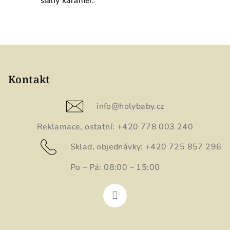
slaný karamel.
Z
á
p
Kontakt
a
t
info
@
holybaby.cz
í
Reklamace, ostatní: +420 778 003 240
Sklad, objednávky: +420 725 857 296
Po – Pá: 08:00 – 15:00