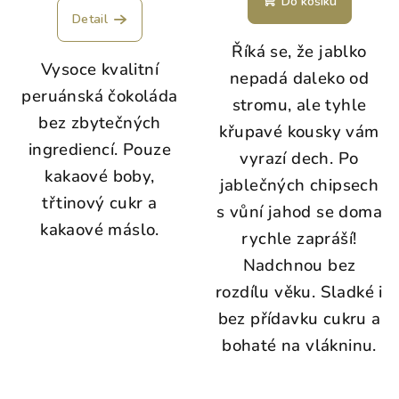
Do košíku
produktu
Detail
je
Říká se, že jablko
5,0
Vysoce kvalitní
z
nepadá daleko od
5
peruánská čokoláda
stromu, ale tyhle
hvězdiček.
bez zbytečných
křupavé kousky vám
ingrediencí. Pouze
vyrazí dech. Po
kakaové boby,
jablečných chipsech
třtinový cukr a
s vůní jahod se doma
kakaové máslo.
rychle zapráší!
Nadchnou bez
rozdílu věku. Sladké i
bez přídavku cukru a
bohaté na vlákninu.