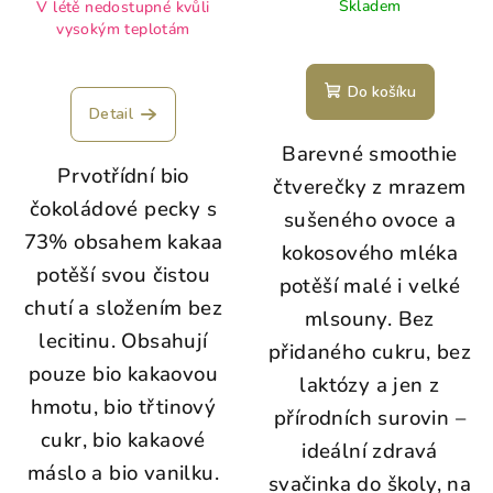
Skladem
V létě nedostupné kvůli
vysokým teplotám
Do košíku
Detail
Barevné smoothie
Prvotřídní bio
čtverečky z mrazem
čokoládové pecky s
sušeného ovoce a
73% obsahem kakaa
kokosového mléka
potěší svou čistou
potěší malé i velké
chutí a složením bez
mlsouny. Bez
lecitinu. Obsahují
přidaného cukru, bez
pouze bio kakaovou
laktózy a jen z
hmotu, bio třtinový
přírodních surovin –
cukr, bio kakaové
ideální zdravá
máslo a bio vanilku.
svačinka do školy, na