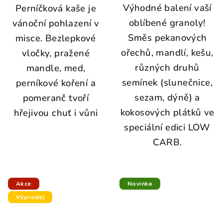
Výhodné balení vaší
Perníčková kaše je
oblíbené granoly!
vánoční pohlazení v
Směs pekanových
misce. Bezlepkové
ořechů, mandlí, kešu,
vločky, pražené
různých druhů
mandle, med,
semínek (slunečnice,
perníkové koření a
sezam, dýně) a
pomeranč tvoří
kokosových plátků ve
hřejivou chuť i vůni
speciální edici LOW
CARB.
Akce
Novinka
Výprodej