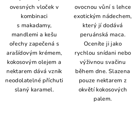
ovesných vloček v
ovocnou vůní s lehce
kombinaci
exotickým nádechem,
s makadamy,
který jí dodává
mandlemi a kešu
peruánská maca.
ořechy zapečená s
Oceníte ji jako
arašídovým krémem,
rychlou snídani nebo
kokosovým olejem a
výživnou svačinu
nektarem dává vznik
během dne. Slazena
neodolatelné příchuti
pouze nektarem z
slaný karamel.
okvětí kokosových
palem.