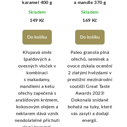
e
karamel 400 g
a mandle 370 g
Skladem
Skladem
149 Kč
169 Kč
Do košíku
Do košíku
 s
Křupavá směs
Paleo granola plná
Lah
a
špaldových a
ořechů, semínek a
ru,
ovesných vloček v
ovoce získala ocenění
o
mi
kombinaci
2 zlatými hvězdami v
ma
á
s makadamy,
prestižní mezinárodní
j
tí a
mandlemi a kešu
soutěži Great Taste
v
ně.
ořechy zapečená s
Awards 2023!
arašídovým krémem,
Dokonalá snídaně
kokosovým olejem a
bohatá na tuky, které
nektarem dává vznik
vás zasytí a dodají
neodolatelné příchuti
energii.