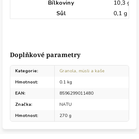
Bílkoviny
10,3 g
Sůl
0,1 g
Doplňkové parametry
Kategorie
:
Granola, müsli a kaše
Hmotnost
:
0.1 kg
EAN
:
8596299011480
Značka
:
NATU
Hmotnost
:
270 g