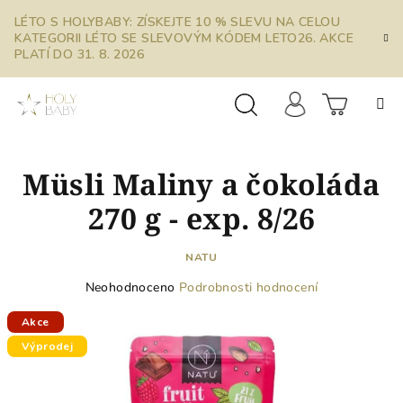
Přejít
LÉTO S HOLYBABY: ZÍSKEJTE 10 % SLEVU NA CELOU
na
KATEGORII LÉTO SE SLEVOVÝM KÓDEM LETO26. AKCE
obsah
PLATÍ DO 31. 8. 2026
Prázdn
Hledat
Přihlášení
Müsli Maliny a čokoláda
košík
270 g - exp. 8/26
NATU
Průměrné
Neohodnoceno
Podrobnosti hodnocení
hodnocení
produktu
Akce
je
Výprodej
0,0
z
5