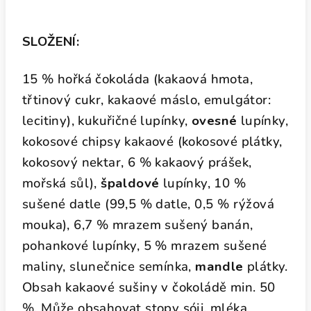
SLOŽENÍ:
15 % hořká čokoláda (kakaová hmota,
třtinový cukr, kakaové máslo, emulgátor:
lecitiny), kukuřičné lupínky,
ovesné
lupínky,
kokosové chipsy kakaové (kokosové plátky,
kokosový nektar, 6 % kakaový prášek,
mořská sůl),
špaldové
lupínky, 10 %
sušené datle (99,5 % datle, 0,5 % rýžová
mouka), 6,7 % mrazem sušený banán,
pohankové lupínky, 5 % mrazem sušené
maliny, slunečnice semínka,
mandle
plátky.
Obsah kakaové sušiny v čokoládě min. 50
%. Může obsahovat stopy sóji, mléka,