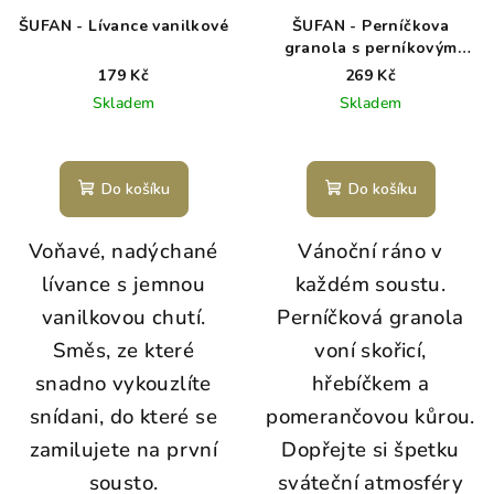
ŠUFAN - Lívance vanilkové
ŠUFAN - Perníčkova
granola s perníkovým
kořením - 350 g
179 Kč
269 Kč
Skladem
Skladem
Do košíku
Do košíku
Voňavé, nadýchané
Vánoční ráno v
lívance s jemnou
každém soustu.
vanilkovou chutí.
Perníčková granola
Směs, ze které
voní skořicí,
snadno vykouzlíte
hřebíčkem a
snídani, do které se
pomerančovou kůrou.
zamilujete na první
Dopřejte si špetku
sousto.
sváteční atmosféry