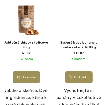
Jablečné chipsy skořicové
Sušené baby banány v
45 g
hořké čokoládě 80 g
63 Kč
139 Kč
Skladem
Skladem
Do košíku
Do košíku
Jablko a skořice. Dvě
Vychutnejte si
ingredience, které k
banány v čokoládě ve
sobě dokonale sedí.
zdravějším kabátku!