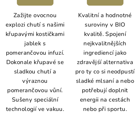
Zažijte ovocnou
Kvalitní a hodnotné
explozi chutí s našimi
suroviny v BIO
křupavými kostičkami
kvalitě. Spojení
jablek s
nejkvalitnějších
pomerančovou infuzí.
ingrediencí jako
Dokonale křupavé se
zdravějśí alternativa
sladkou chutí a
pro ty co si neodpustí
výraznou
sladké mlsaní a nebo
pomerančovou vůní.
potřebují doplnit
Sušeny speciální
energii na cestách
technologií ve vakuu.
nebo při sportu.