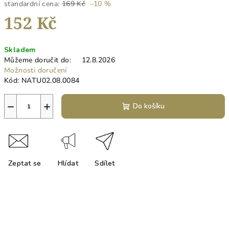
standardní cena:
169 Kč
–10 %
152 Kč
Měrná
Skladem
cena:
Můžeme doručit do:
12.8.2026
Možnosti doručení
Kód:
NATU02.08.0084
−
+
Do košíku
Zeptat se
Hlídat
Sdílet