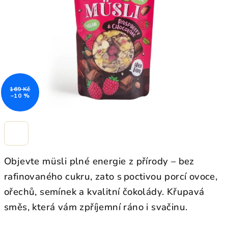
hvězdiček.
169 Kč
–10 %
Objevte müsli plné energie z přírody – bez
rafinovaného cukru, zato s poctivou porcí ovoce,
ořechů, semínek a kvalitní čokolády. Křupavá
směs, která vám zpříjemní ráno i svačinu.