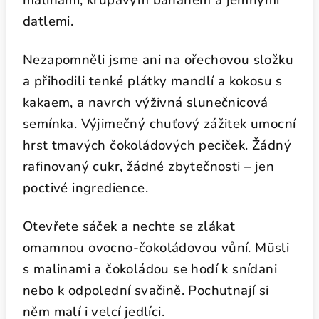
malinami, křupavým banánem a jemnými
datlemi.
Nezapomněli jsme ani na ořechovou složku
a přihodili tenké plátky mandlí a kokosu s
kakaem, a navrch výživná slunečnicová
semínka. Výjimečný chuťový zážitek umocní
hrst tmavých čokoládových peciček. Žádný
rafinovaný cukr, žádné zbytečnosti – jen
poctivé ingredience.
Otevřete sáček a nechte se zlákat
omamnou ovocno-čokoládovou vůní. Müsli
s malinami a čokoládou se hodí k snídani
nebo k odpolední svačině. Pochutnají si
něm malí i velcí jedlíci.