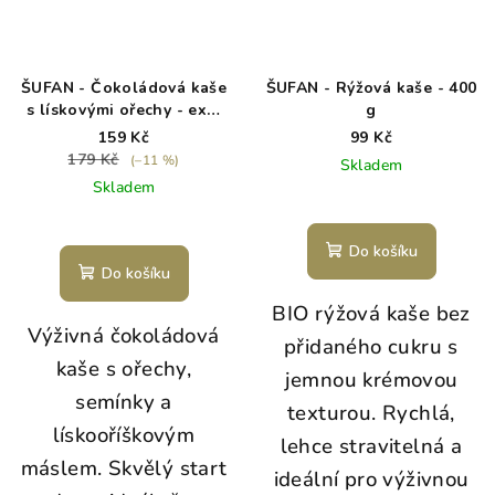
ŠUFAN - Čokoládová kaše
ŠUFAN - Rýžová kaše - 400
s lískovými ořechy - exp.
g
8/26
159 Kč
99 Kč
179 Kč
(–11 %)
Skladem
Skladem
Do košíku
Do košíku
BIO rýžová kaše bez
Výživná čokoládová
přidaného cukru s
kaše s ořechy,
jemnou krémovou
semínky a
texturou. Rychlá,
lískooříškovým
lehce stravitelná a
máslem. Skvělý start
ideální pro výživnou