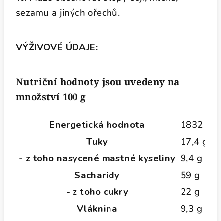
sezamu a jiných ořechů.
VÝŽIVOVÉ ÚDAJE:
Nutriční hodnoty jsou uvedeny na
množství 100 g
Energetická hodnota
1832 kJ/
Tuky
17,4 g
- z toho nasycené mastné kyseliny
9,4 g
Sacharidy
59 g
- z toho cukry
22 g
Vláknina
9,3 g