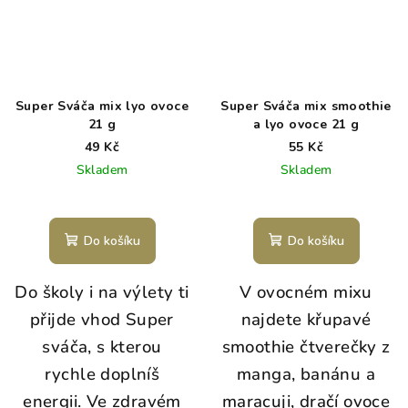
Super Sváča mix lyo ovoce
Super Sváča mix smoothie
21 g
a lyo ovoce 21 g
49 Kč
55 Kč
Skladem
Skladem
Do košíku
Do košíku
Do školy i na výlety ti
V ovocném mixu
přijde vhod Super
najdete křupavé
sváča, s kterou
smoothie čtverečky z
rychle doplníš
manga, banánu a
energii. Ve zdravém
maracuji, dračí ovoce