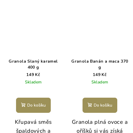
Granola Slaný karamel
Granola Banán a maca 370
400 g
g
149 Kč
149 Kč
Skladem
Skladem
Do košíku
Do košíku
Křupavá směs
Granola plná ovoce a
špaldových a
oříšků si vás získá