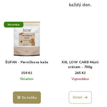
každý den.
Novinka
ŠUFAN - Perníčkova kaše
XXL LOW CARB Müsli
srdcem - 700g
159 Kč
245 Kč
Skladem
Vyprodáno
Detail
Do košíku