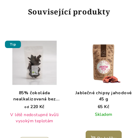
Související produkty
Tip
85% čokoláda
Jablečné chipsy jahodové
nealkalizovaná bez
45 g
lecitinu Bio
220 Kč
65 Kč
od
Skladem
V létě nedostupné kvůli
vysokým teplotám
Průměrné
hodnocení