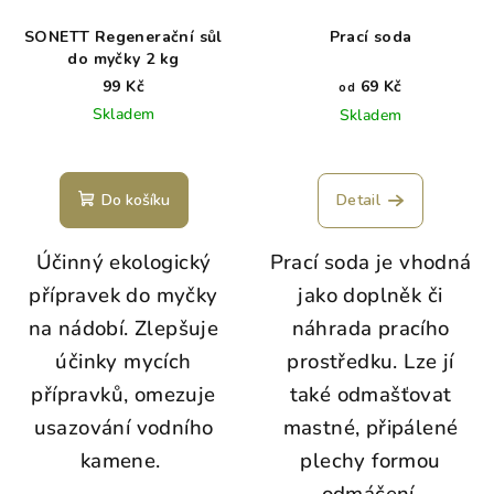
SONETT Regenerační sůl
Prací soda
do myčky 2 kg
99 Kč
69 Kč
od
Skladem
Skladem
Do košíku
Detail
Účinný ekologický
Prací soda je vhodná
přípravek do myčky
jako doplněk či
na nádobí. Zlepšuje
náhrada pracího
účinky mycích
prostředku. Lze jí
přípravků, omezuje
také odmašťovat
usazování vodního
mastné, připálené
kamene.
plechy formou
odmáčení.