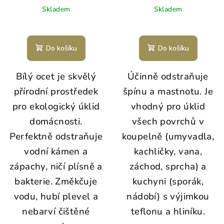
Skladem
Skladem
Do košíku
Do košíku
Bílý ocet je skvělý
Účinně odstraňuje
přírodní prostředek
špínu a mastnotu. Je
pro ekologický úklid
vhodný pro úklid
domácnosti.
všech povrchů v
Perfektně odstraňuje
koupelně (umyvadla,
vodní kámen a
kachličky, vana,
zápachy, ničí plísně a
záchod, sprcha) a
bakterie. Změkčuje
kuchyni (sporák,
vodu, hubí plevel a
nádobí) s výjimkou
nebarví čištěné
teflonu a hliníku.