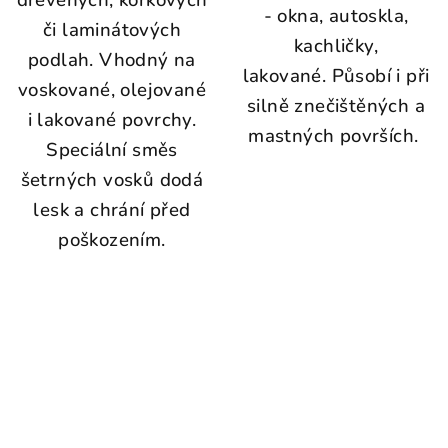
dřevěných, korkových
- okna, autoskla,
či laminátových
kachličky,
podlah. Vhodný na
lakované. Působí i při
voskované, olejované
silně znečištěných a
i lakované povrchy.
mastných površích.
Speciální směs
šetrných vosků dodá
lesk a chrání před
poškozením.