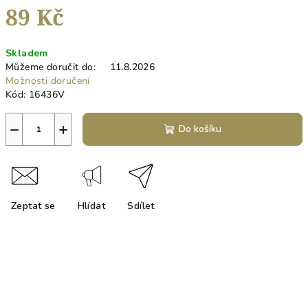
89 Kč
Měrná
Skladem
cena:
Můžeme doručit do:
11.8.2026
Možnosti doručení
Kód:
16436V
−
+
Do košíku
Zeptat se
Hlídat
Sdílet