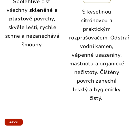
Spolehlivě čistí
všechny
skleněné a
S kyselinou
plastové
povrchy,
citrónovou a
skvěle leští, rychle
praktickým
schne a nezanechává
rozprašovačem.
Odstra
šmouhy.
vodní kámen,
vápenné usazeniny,
mastnotu a organické
nečistoty. Čištěný
povrch zanechá
lesklý a hygienicky
čistý.
Akce