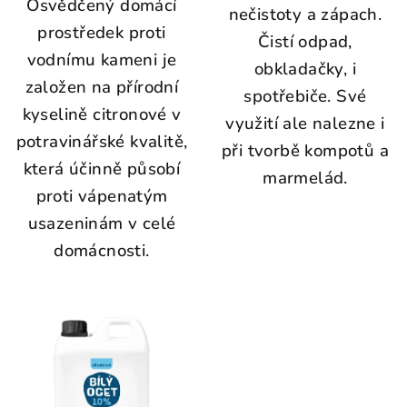
Osvědčený domácí
nečistoty a zápach.
prostředek proti
Čistí odpad,
vodnímu kameni je
obkladačky, i
založen na přírodní
spotřebiče. Své
kyselině citronové v
využití ale nalezne i
potravinářské kvalitě,
při tvorbě kompotů a
která účinně působí
marmelád.
proti vápenatým
usazeninám v celé
domácnosti.