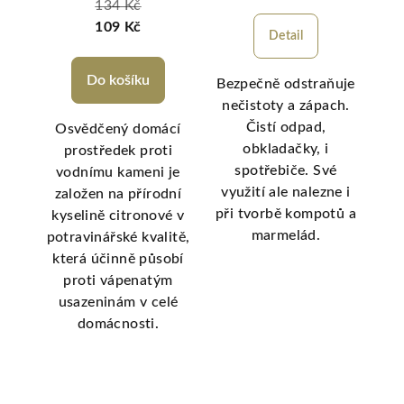
134 Kč
109 Kč
Detail
Do košíku
Bezpečně odstraňuje
nečistoty a zápach.
P
ndiamin)
Čistí odpad,
Osvědčený domácí
slo
r, který
obkladačky, i
prostředek proti
isticí
spotřebiče. Své
vodnímu kameni je
čiš
rbonátu
využití ale nalezne i
založen na přírodní
a v
ších
při tvorbě kompotů a
kyselině citronové v
ní.
marmelád.
potravinářské kvalitě,
ování
která účinně působí
již při
proti vápenatým
, což z
usazeninám v celé
ního
domácnosti.
logické
í.