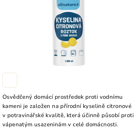
hvězdiček.
Osvědčený domácí prostředek proti vodnímu
kameni je založen na přírodní kyselině citronové
v potravinářské kvalitě, která účinně působí proti
vápenatým usazeninám v celé domácnosti.