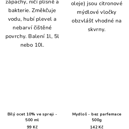
zápachy, ničí plísně a
oleje) jsou citronové
bakterie. Změkčuje
mýdlové vločky
vodu, hubí plevel a
obzvlášť vhodné na
nebarví čištěné
skvrny.
povrchy. Balení 1l, 5l
nebo 10l.
Bílý ocet 10% ve spreji -
Mydloš - bez parfemace
500 ml
500g
99 Kč
142 Kč