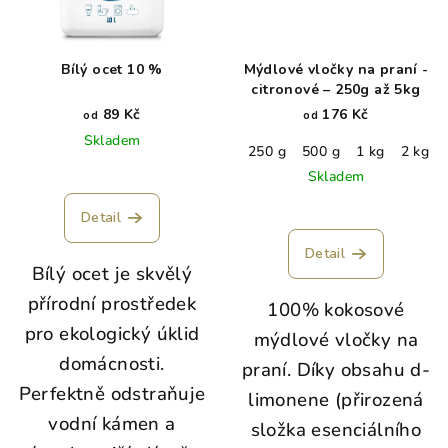
Bílý ocet 10 %
Mýdlové vločky na praní -
citronové – 250g až 5kg
89 Kč
176 Kč
od
od
Skladem
250 g
500 g
1 kg
2 kg
Skladem
Detail
Detail
Bílý ocet je skvělý
přírodní prostředek
100% kokosové
pro ekologický úklid
mýdlové vločky na
domácnosti.
praní.
Díky obsahu d-
Perfektně odstraňuje
limonene (přirozená
vodní kámen a
složka esenciálního