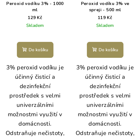
Peroxid vodíku 3% - 1000
Peroxid vodíku 3% ve
ml
spreji - 500 ml
129 Kč
119 Kč
Skladem
Skladem
Do košíku
Do košíku
3% peroxid vodíku je
3% peroxid vodíku je
účinný čisticí a
účinný čisticí a
dezinfekční
dezinfekční
prostředek s velmi
prostředek s velmi
univerzálními
univerzálními
možnostmi využití v
možnostmi využití v
domácnosti.
domácnosti.
Odstraňuje nečistoty,
Odstraňuje nečistoty,