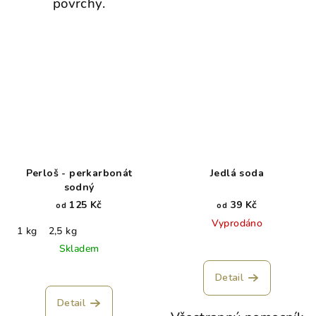
povrchy.
Perloš - perkarbonát
Jedlá soda
sodný
125 Kč
39 Kč
od
od
Vyprodáno
1 kg
2,5 kg
Skladem
Detail
Detail