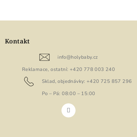
Z
á
p
Kontakt
a
t
info
@
holybaby.cz
í
Reklamace, ostatní: +420 778 003 240
Sklad, objednávky: +420 725 857 296
Po – Pá: 08:00 – 15:00