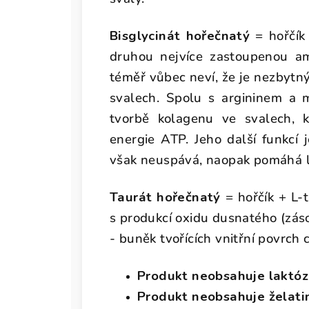
Bisglycinát hořečnatý
= hořčík 
druhou nejvíce zastoupenou am
téměř vůbec neví, že je nezbytn
svalech. Spolu s argininem a m
tvorbě kolagenu ve svalech, 
energie ATP. Jeho další funkcí j
však neuspává, naopak pomáhá l
Taurát hořečnatý
= hořčík + L-t
s produkcí oxidu dusnatého (zás
- buněk tvořících vnitřní povrch 
Produkt neobsahuje laktóz
Produkt neobsahuje želatin