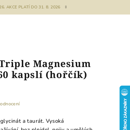
. AKCE PLATÍ DO 31. 8. 2026
Triple Magnesium
60 kapslí (hořčík)
hodnocení
glycinát a taurát. Vysoká
zažívání, bez plnidel, pojiv a umělých