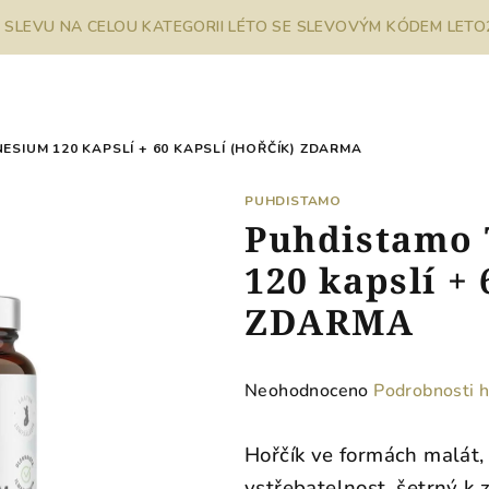
% SLEVU NA CELOU KATEGORII LÉTO SE SLEVOVÝM KÓDEM LETO26
SIUM 120 KAPSLÍ + 60 KAPSLÍ (HOŘČÍK) ZDARMA
PUHDISTAMO
Puhdistamo 
120 kapslí + 
ZDARMA
Průměrné
Neohodnoceno
Podrobnosti 
hodnocení
produktu
Hořčík ve formách malát, 
je
vstřebatelnost, šetrný k 