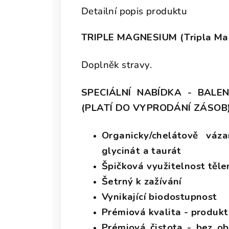
Detailní popis produktu
TRIPLE MAGNESIUM (Tripla Mag
Doplněk stravy.
SPECIÁLNÍ NABÍDKA - BALE
(PLATÍ DO VYPRODÁNÍ ZÁSOB
Organicky/chelátově váz
glycinát a taurát
Špičková využitelnost těl
Šetrný k zažívání
Vynikající biodostupnost
Prémiová kvalita - produkt
Prémiová čistota - bez obs