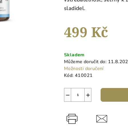
0,0
sladidel.
z
5
hvězdiček.
499 Kč
Měrná
cena:
Skladem
Můžeme doručit do:
11.8.20
Možnosti doručení
Kód:
410021
−
+