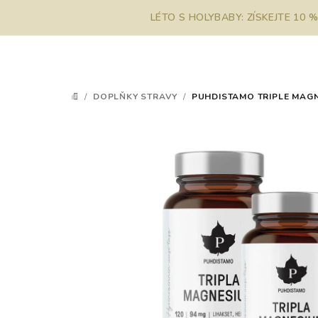
Přejít
LÉTO S HOLYBABY: ZÍSKEJTE 10 
na
obsah
/
DOPLŇKY STRAVY
/
PUHDISTAMO TRIPLE MAGNE
DOMŮ