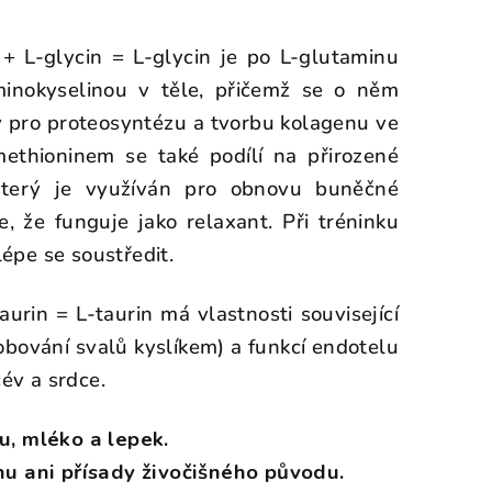
+ L-glycin = L-glycin je po L-glutaminu
inokyselinou v těle, přičemž se o něm
ý pro proteosyntézu a tvorbu kolagenu ve
ethioninem se také podílí na přirozené
který je využíván pro obnovu buněčné
e, že funguje jako relaxant. Při tréninku
épe se soustředit.
aurin = L-taurin má vlastnosti související
obování svalů kyslíkem) a funkcí endotelu
cév a srdce.
u, mléko a lepek.
u ani přísady živočišného původu.