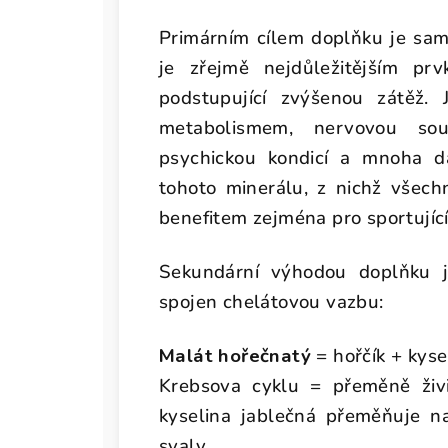
Primárním cílem doplňku je sam
je zřejmě nejdůležitějším pr
podstupující zvýšenou zátěž. 
metabolismem, nervovou sous
psychickou kondicí a mnoha da
tohoto minerálu, z nichž všech
benefitem zejména pro sportující
Sekundární výhodou doplňku js
spojen chelátovou vazbu:
Malát hořečnatý
= hořčík + kyse
Krebsova cyklu = přeměně živi
kyselina jablečná přeměňuje na
svaly.