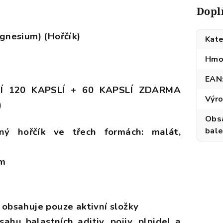
Dopl
nesium) (Hořčík)
Kate
Hmo
EAN
NÍ 120 KAPSLÍ + 60 KAPSLÍ ZDARMA
Výr
)
Obs
aný hořčík ve třech formách: malát,
bale
em
 obsahuje pouze aktivní složky
ahu balastních aditiv, pojiv, plnidel a