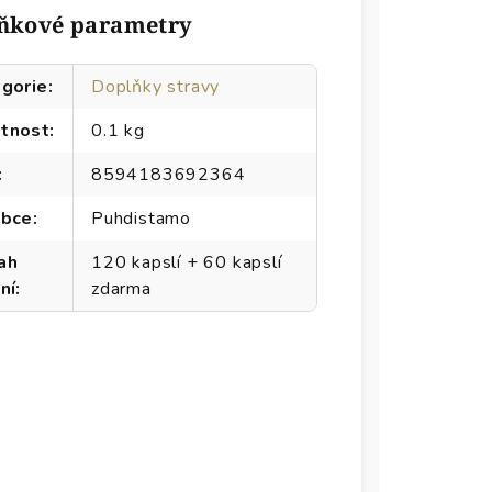
ňkové parametry
gorie
:
Doplňky stravy
tnost
:
0.1 kg
:
8594183692364
obce
:
Puhdistamo
ah
120 kapslí + 60 kapslí
ní
:
zdarma