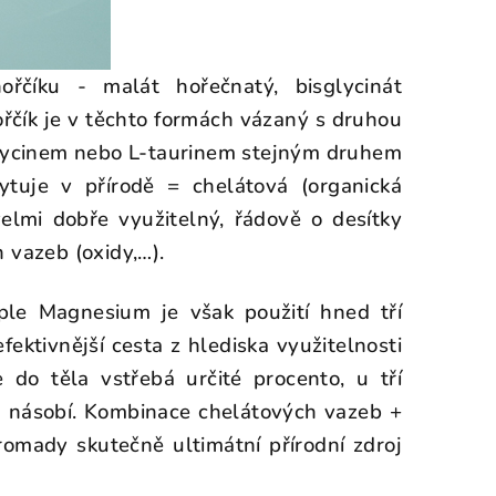
ořčíku - malát hořečnatý, bisglycinát
ořčík je v těchto formách vázaný s druhou
glycinem nebo L-taurinem stejným druhem
ytuje v přírodě = chelátová (organická
elmi dobře využitelný, řádově o desítky
 vazeb (oxidy,…).
ple Magnesium je však použití hned tří
fektivnější cesta z hlediska využitelnosti
 do těla vstřebá určité procento, u tří
a násobí. Kombinace chelátových vazeb +
hromady skutečně ultimátní přírodní zdroj