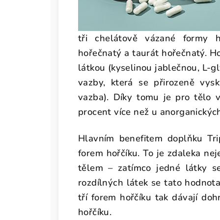
tři chelátově vázané formy h
hořečnatý a taurát hořečnatý. H
látkou (kyselinou jablečnou, L-
vazby, která se přirozeně vysk
vazba). Díky tomu je pro tělo v
procent více než u anorganických
Hlavním benefitem doplňku Tri
forem hořčíku. To je zdaleka neje
tělem – zatímco jedné látky se
rozdílných látek se tato hodnot
tří forem hořčíku tak dávají do
hořčíku.