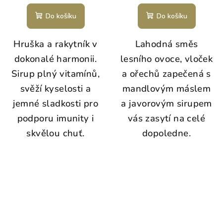
Do košíku
Do košíku
Hruška a rakytník v
Lahodná směs
dokonalé harmonii.
lesního ovoce, vloček
Sirup plný vitamínů,
a ořechů zapečená s
svěží kyselosti a
mandlovým máslem
jemné sladkosti pro
a javorovým sirupem
podporu imunity i
vás zasytí na celé
skvělou chuť.
dopoledne.