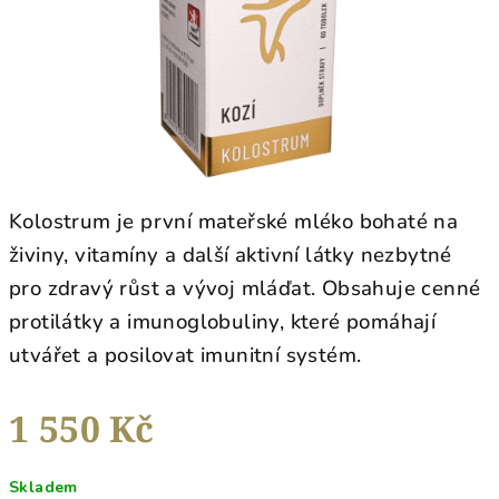
Kolostrum je první mateřské mléko bohaté na
živiny, vitamíny a další aktivní látky nezbytné
pro zdravý růst a vývoj mláďat. Obsahuje cenné
protilátky a imunoglobuliny, které pomáhají
utvářet a posilovat imunitní systém.
1 550 Kč
Měrná
Skladem
cena: