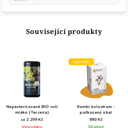
Související produkty
Výprodej
Nepasterizované BIO oslí
Kombi kolostrum -
mléko (Terceira)
poškozený obal
2 299 Kč
990 Kč
od
Skladem
Vyprodáno