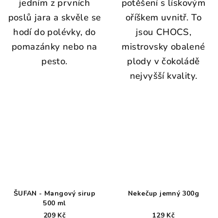
jedním z prvních
potěšení s lískovým
poslů jara a skvěle se
oříškem uvnitř. To
hodí do polévky, do
jsou CHOCS,
pomazánky nebo na
mistrovsky obalené
pesto.
plody v čokoládě
nejvyšší kvality.
ŠUFAN - Mangový sirup
Nekečup jemný 300g
500 ml
209 Kč
129 Kč