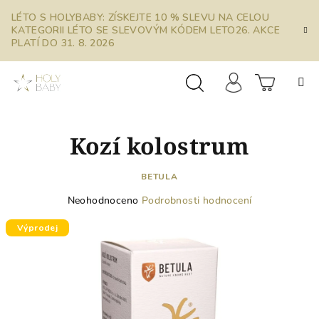
Přejít
LÉTO S HOLYBABY: ZÍSKEJTE 10 % SLEVU NA CELOU
na
KATEGORII LÉTO SE SLEVOVÝM KÓDEM LETO26. AKCE
obsah
PLATÍ DO 31. 8. 2026
Prázdn
Hledat
Přihlášení
Kozí kolostrum
košík
BETULA
Průměrné
Neohodnoceno
Podrobnosti hodnocení
hodnocení
produktu
Výprodej
je
0,0
z
5
hvězdiček.