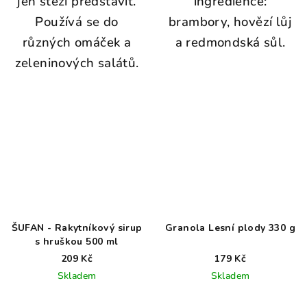
jen stěží představit.
ingredience:
Používá se do
brambory, hovězí lůj
různých omáček a
a redmondská sůl.
zeleninových salátů.
ŠUFAN - Rakytníkový sirup
Granola Lesní plody 330 g
s hruškou 500 ml
209 Kč
179 Kč
Skladem
Skladem