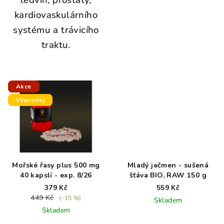
kardiovaskulárního
systému a trávicího
traktu.
Akce
Výprodej
Mořské řasy plus 500 mg
Mladý ječmen - sušená
40 kapslí - exp. 8/26
šťáva BIO, RAW 150 g
379 Kč
559 Kč
449 Kč
(–15 %)
Skladem
Skladem