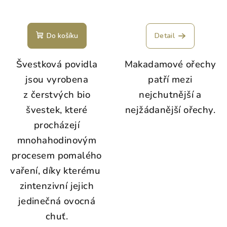
Do košíku
Detail
Švestková povidla
Makadamové ořechy
jsou vyrobena
patří mezi
z čerstvých bio
nejchutnější a
švestek, které
nejžádanější ořechy.
procházejí
mnohahodinovým
procesem pomalého
vaření, díky kterému
zintenzivní jejich
jedinečná ovocná
chuť.