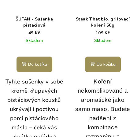
ŠUFAN - Sušenka
Steak That bio, grilovací
pistáciová
koření 50g
49 Kč
109 Kč
Skladem
Skladem
Do košíku
Do košíku
Tyhle sušenky v sobě
Koření
kromě křupavých
nekomplikované a
pistáciových kousků
aromatické jako
ukrývají i poctivou
samo maso. Budete
porci pistáciového
nadšení z
másla – čeká vás
kombinace
zkrátka pořádná
rozmarýnu a