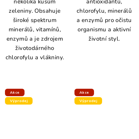
několika kusům
antioxidantů,
zeleniny. Obsahuje
chlorofylu, minerálů
široké spektrum
a enzymů pro očistu
minerálů, vitamínů,
organismu a aktivní
enzymů a je zdrojem
životní styl.
životodárného
chlorofylu a vlákniny.
Akce
Akce
Výprodej
Výprodej