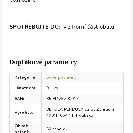
poškozen.
SPOTŘEBUJTE DO:
viz horní část obalu
Doplňkové parametry
Kategorie
:
Superpotraviny
Hmotnost
:
0.1 kg
EAN
:
8594173700017
BETULA PENDULA s.r.o., Zahradní
Výrobce
:
400/1, 664 41 Troubsko
Obsah
60 tobolek
balení
: