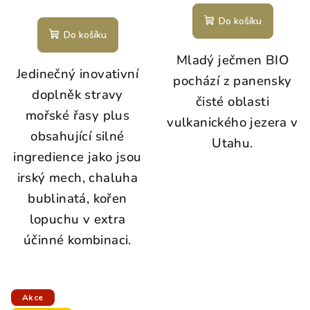
Do košíku
Do košíku
Mladý ječmen BIO
Jedinečný inovativní
pochází z panensky
doplněk stravy
čisté oblasti
mořské řasy plus
vulkanického jezera v
obsahující silné
Utahu.
ingredience jako jsou
irský mech, chaluha
bublinatá, kořen
lopuchu v extra
účinné kombinaci.
Akce