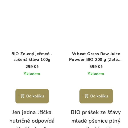
BIO Zelený ječmeň -
Wheat Grass Raw Juice
sušená šťáva 100g
Powder BIO 200 g (Zelená
pšenice)
299 Kč
599 Kč
Skladem
Skladem
Do košíku
Do košíku
Jen jedna lžička
BIO prášek ze šťávy
nutričně odpovídá
mladé pšenice plný