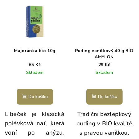
Majoránka bio 10g
Puding vanilkový 40 g BIO
AMYLON
65 Kč
29 Kč
Skladem
Skladem
Do košíku
Do košíku
Tradiční bezlepkový
Libeček je klasická
puding v BIO kvalitě
polévková nať, která
s pravou vanilkou.
voní po anýzu,