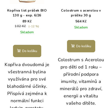
Kopřiva list prášek BIO
Colostrum s acerolou v
130 g - exp. 6/26
prášku 30 g
89 Kč
564 Kč
102 Kč
(–12 %)
Skladem
Skladem
Do košíku
Do košíku
Colostrum s Acerolou
Kopřiva dvoudomá je
pro děti od 1 roku –
všestranná bylina
přírodní podpora
využívána pro své
imunity, vitamínů a
blahodárné účinky.
minerálů pro zdraví,
Přispívá zejména k
energii a vitalitu
normální funkci
vašeho dítěte.
ledvin, prostaty,