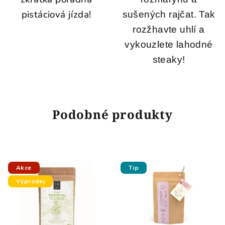
pistáciová jízda!
sušených rajčat. Tak
rozžhavte uhlí a
vykouzlete lahodné
steaky!
Podobné produkty
Akce
Tip
Výprodej