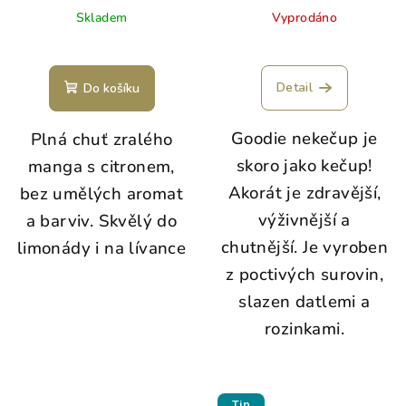
Skladem
Vyprodáno
Detail
Do košíku
Goodie nekečup je
Plná chuť zralého
skoro jako kečup!
manga s citronem,
Akorát je zdravější,
bez umělých aromat
výživnější a
a barviv. Skvělý do
chutnější. Je vyroben
limonády i na lívance
z poctivých surovin,
slazen datlemi a
rozinkami.
Tip