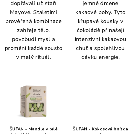
dopřávali už staří
jemně drcené
Mayové. Staletími
kakaové boby. Tyto
prověřená kombinace
křupavé kousky v
zahřeje tělo,
čokoládě přinášejí
povzbudí mysl a
intenzivní kakaovou
promění každé sousto
chuť a spolehlivou
v malý rituál.
dávku energie.
ŠUFAN - Mandle v bílé
ŠUFAN - Kokosová hnízda