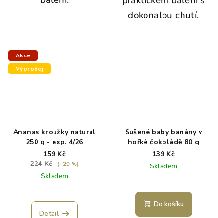
praktickém balení s
dokonalou chutí.
Akce
Výprodej
Ananas kroužky natural
Sušené baby banány v
250 g - exp. 4/26
hořké čokoládě 80 g
159 Kč
139 Kč
224 Kč
(–29 %)
Skladem
Skladem
Do košíku
Detail