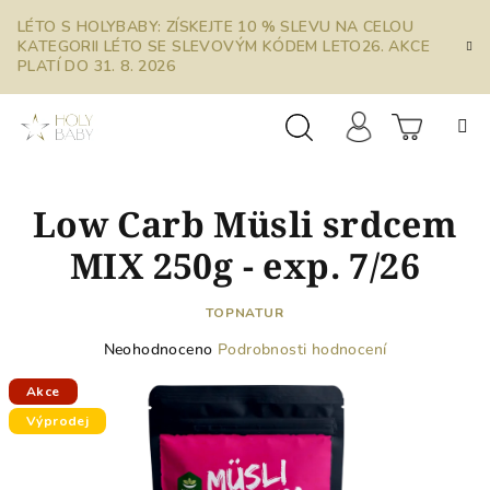
Přejít
LÉTO S HOLYBABY: ZÍSKEJTE 10 % SLEVU NA CELOU
na
KATEGORII LÉTO SE SLEVOVÝM KÓDEM LETO26. AKCE
obsah
PLATÍ DO 31. 8. 2026
Prázdn
Hledat
Přihlášení
Low Carb Müsli srdcem
košík
MIX 250g - exp. 7/26
TOPNATUR
Průměrné
Neohodnoceno
Podrobnosti hodnocení
hodnocení
produktu
Akce
je
Výprodej
0,0
z
5