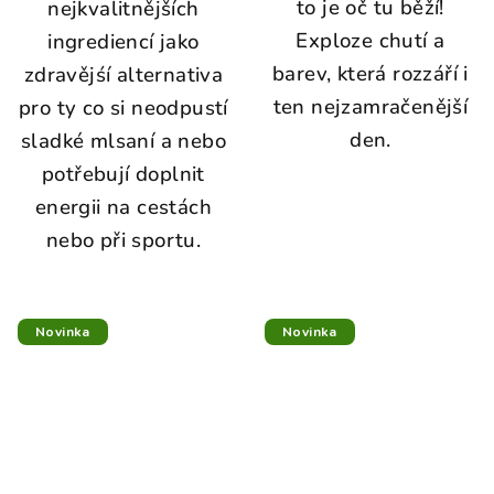
to je oč tu běží!
nejkvalitnějších
Exploze chutí a
ingrediencí jako
barev, která rozzáří i
zdravějśí alternativa
ten nejzamračenější
pro ty co si neodpustí
den.
sladké mlsaní a nebo
potřebují doplnit
energii na cestách
nebo při sportu.
Novinka
Novinka