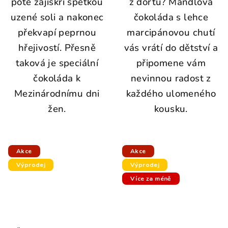
poté zajiskří špetkou
z dortu? Mandlová
uzené soli a nakonec
čokoláda s lehce
překvapí peprnou
marcipánovou chutí
hřejivostí. Přesně
vás vrátí do dětství a
taková je speciální
připomene vám
čokoláda k
nevinnou radost z
Mezinárodnímu dni
každého ulomeného
žen.
kousku.
Akce
Akce
Výprodej
Výprodej
Více za méně