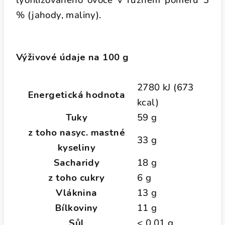
lyofilizovaného ovoce v různém poměru 3
% (jahody, maliny).
Výživové údaje na 100 g
2780 kJ (673
Energetická hodnota
kcal)
Tuky
59 g
z toho nasyc. mastné
33 g
kyseliny
Sacharidy
18 g
z toho cukry
6 g
Vláknina
13 g
Bílkoviny
11 g
Sůl
< 0,01 g