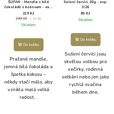
ŠUFAN - Mandle v bílé
Solení červíci 20g - exp.
čokoládě s kokosem - exp.
3/26
7/26
219 Kč
85 Kč
249 Kč
(–12 %)
Skladem
Skladem
Do košíku
Do košíku
Sušení červíci jsou
Pražené mandle,
skvělou volbou pro
jemná bílá čokoláda a
večírky, rodinná
špetka kokosu –
setkání nebo jen jako
někdy stačí málo, aby
rychlá svačina
vznikla malá velká
během dne.
radost.
.