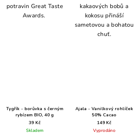
potravin Great Taste
kakaových bobů a
Awards.
kokosu přináší
sametovou a bohatou
chuť.
Tygřík - borůvka s černým
Ajala - Vanilkový rohlíček
rybízem BIO, 40 g
50% Cacao
39 Kč
149 Kč
Skladem
Vyprodáno