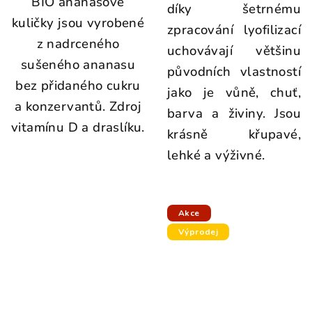
BIO ananasové
díky šetrnému
kuličky jsou vyrobené
zpracování lyofilizací
z nadrceného
uchovávají většinu
sušeného ananasu
původních vlastností
bez přidaného cukru
jako je vůně, chuť,
a konzervantů. Zdroj
barva a živiny. Jsou
vitamínu D a draslíku.
krásně křupavé,
lehké a výživné.
Akce
Výprodej