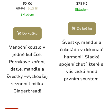
8/26
60 Kč
279 Kč
69 Kč
(–13 %)
Skladem
Skladem
Do košíku
Do košíku
Švestky, mandle a
Vánoční kouzlo v
čokoláda v dokonalé
jedné kuličce.
harmonii. Sladké
Perníkové koření,
spojení chutí, které si
datle, mandle a
vás získá hned
švestky –vyzkoušej
prvním soustem.
sezonní limitku
Gingerbread!