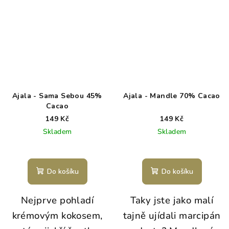
Ajala - Sama Sebou 45%
Ajala - Mandle 70% Cacao
Cacao
149 Kč
149 Kč
Skladem
Skladem
Do košíku
Do košíku
Nejprve pohladí
Taky jste jako malí
krémovým kokosem,
tajně ujídali marcipán