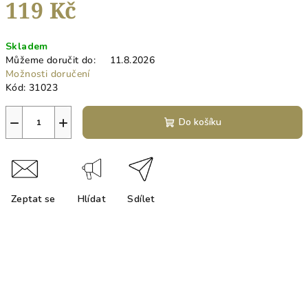
119 Kč
Měrná
Skladem
cena:
Můžeme doručit do:
11.8.2026
Možnosti doručení
Kód:
31023
−
+
Do košíku
Zeptat se
Hlídat
Sdílet