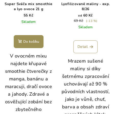
Super Sváča mix smoothie
Lyofilizované maliny - exp.
a lyo ovoce 21 g
8/26
55 Kč
60 Kč
od
69 Kč
(–13 %)
Skladem
Skladem
Do košíku
Detail
V ovocném mixu
Mrazem sušené
najdete křupavé
maliny si díky
smoothie čtverečky z
šetrnému zpracování
manga, banánu a
uchovávají až 90 %
maracuji, dračí ovoce
původních vlastností,
a jahody. Zdravé a
jako je vůně, chuť,
osvěžující zobání bez
barva a obsah zdraví
zbytečného