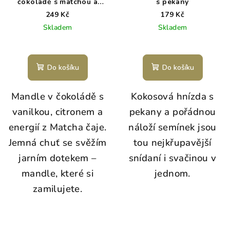
čokoládě s matchou a
s pekany
vanilkou
249 Kč
179 Kč
Skladem
Skladem
Do košíku
Do košíku
Mandle v čokoládě s
Kokosová hnízda s
vanilkou, citronem a
pekany a pořádnou
energií z Matcha čaje.
náloží semínek jsou
Jemná chuť se svěžím
tou nejkřupavější
jarním dotekem –
snídaní i svačinou v
mandle, které si
jednom.
zamilujete.