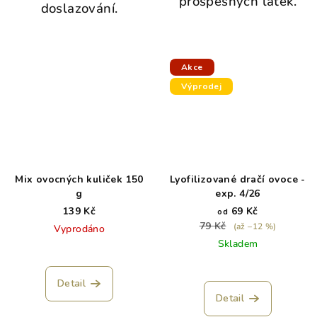
prospěšných látek.
doslazování.
Akce
Výprodej
Mix ovocných kuliček 150
Lyofilizované dračí ovoce -
g
exp. 4/26
139 Kč
69 Kč
od
79 Kč
(až –12 %)
Vyprodáno
Skladem
Detail
Detail