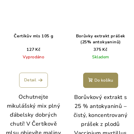
Čertíkův mls 105 g
Borůvky extrakt prášek
(25% antokyaninů)
127 Kč
375 Kč
Vyprodáno
Skladem
Detail
Do košíku
Ochutnejte
Borůvkový extrakt s
mikulášský mix plný
25 % antokyaninů –
ďábelsky dobrých
čistý, koncentrovaný
chutí! V Čertíkově
prášek z plodů
mlsu objevíte maliny
Vaccinium myrtillus