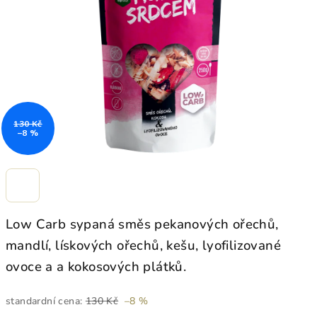
hvězdiček.
130 Kč
–8 %
Low Carb sypaná směs pekanových ořechů,
mandlí, lískových ořechů, kešu, lyofilizované
ovoce a a kokosových plátků.
standardní cena:
130 Kč
–8 %