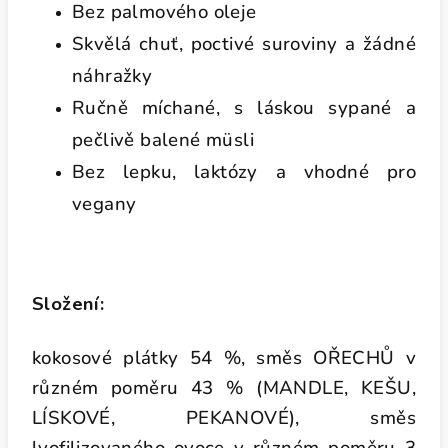
Bez palmového oleje
Skvělá chuť, poctivé suroviny a žádné
náhražky
Ručně míchané, s láskou sypané a
pečlivě balené müsli
Bez lepku, laktózy a vhodné pro
vegany
Složení:
kokosové plátky 54 %, směs OŘECHŮ v
různém poměru 43 % (MANDLE, KEŠU,
LÍSKOVÉ, PEKANOVÉ), směs