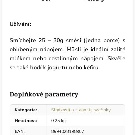
Užívání:
Smíchejte 25 – 30g směsi (jedna porce) s
oblíbeným nápojem. Müsli je ideální zalité
mlékem nebo rostlinným nápojem. Skvěle
se také hodí k jogurtu nebo kefíru.
Doplňkové parametry
Kategorie
:
Sladkosti a slanosti, svačinky
Hmotnost
:
0.25 kg
EAN
:
8594028198907