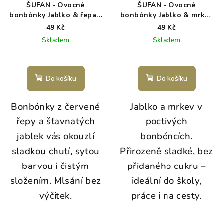
ŠUFAN - Ovocné
ŠUFAN - Ovocné
bonbónky Jablko & řepa -
bonbónky Jablko & mrkev
30 g
- 30 g
49 Kč
49 Kč
Skladem
Skladem
Do košíku
Do košíku
Bonbónky z červené
Jablko a mrkev v
řepy a šťavnatých
poctivých
jablek vás okouzlí
bonbóncích.
sladkou chutí, sytou
Přirozeně sladké, bez
barvou i čistým
přidaného cukru –
složením. Mlsání bez
ideální do školy,
výčitek.
práce i na cesty.